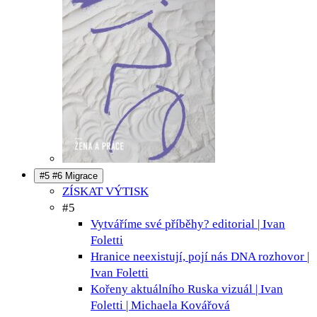
#5 #6 Migrace
ZÍSKAT VÝTISK
#5
Vytváříme své příběhy?
editorial | Ivan
Foletti
Hranice neexistují, pojí nás DNA
rozhovor |
Ivan Foletti
Kořeny aktuálního Ruska
vizuál | Ivan
Foletti | Michaela Kovářová