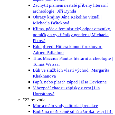
Zachytit písmem nestálé příběhy
literární
archeologie | Jiří Dynda
Obrazy krajiny Jána Kekeliho
vizuál |
Michaela Pašteková
Klima, péče a feministický odpor
otazníky,
pomlčky a vykřičníky genderu | Michaela
Pixová
Kdo přivedl Hitlera k moci?
rozhovor |
Adrien Palladino
Titus Maccius Plautus
literární archeologie |
Tomáš Weissar
Bůh ve službách vlasti
východ | Margarita
Khakhanova
Papír, nebo plast?
západ | Elsa Devienne
V bezpečí chaosu
zápisky z cest | Lia
Horváthová
#22 re: voda
Moc a málo vody
editorial | redakce
Budiž na moři země silná a široká!
esej | Jiří