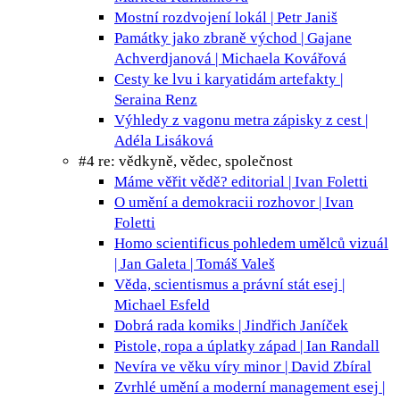
Mostní rozdvojení
lokál | Petr Janiš
Památky jako zbraně
východ | Gajane
Achverdjanová | Michaela Kovářová
Cesty ke lvu i karyatidám
artefakty |
Seraina Renz
Výhledy z vagonu metra
zápisky z cest |
Adéla Lisáková
#4 re: vědkyně, vědec, společnost
Máme věřit vědě?
editorial | Ivan Foletti
O umění a demokracii
rozhovor | Ivan
Foletti
Homo scientificus pohledem umělců
vizuál
| Jan Galeta | Tomáš Valeš
Věda, scientismus a právní stát
esej |
Michael Esfeld
Dobrá rada
komiks | Jindřich Janíček
Pistole, ropa a úplatky
západ | Ian Randall
Nevíra ve věku víry
minor | David Zbíral
Zvrhlé umění a moderní management
esej |