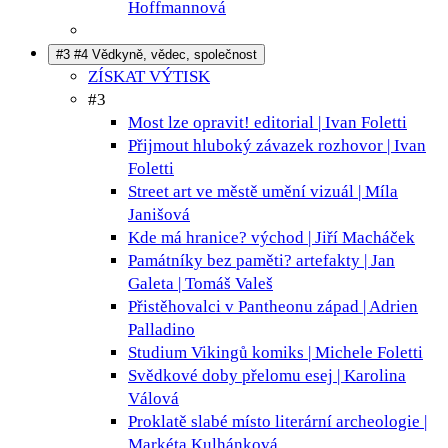
Hoffmannová
#3 #4 Vědkyně, vědec, společnost
ZÍSKAT VÝTISK
#3
Most lze opravit!
editorial | Ivan Foletti
Přijmout hluboký závazek
rozhovor | Ivan
Foletti
Street art ve městě umění
vizuál | Míla
Janišová
Kde má hranice?
východ | Jiří Macháček
Památníky bez paměti?
artefakty | Jan
Galeta | Tomáš Valeš
Přistěhovalci v Pantheonu
západ | Adrien
Palladino
Studium Vikingů
komiks | Michele Foletti
Svědkové doby přelomu
esej | Karolina
Válová
Proklatě slabé místo
literární archeologie |
Markéta Kulhánková