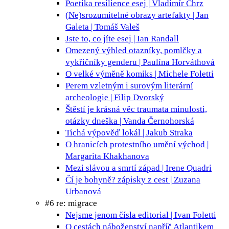
Poetika resilience
esej | Vladimír Chrz
(Ne)srozumitelné obrazy
artefakty | Jan
Galeta | Tomáš Valeš
Jste to, co jíte
esej | Ian Randall
Omezený výhled
otazníky, pomlčky a
vykřičníky genderu | Paulína Horváthová
O velké výměně
komiks | Michele Foletti
Perem vzletným i surovým
literární
archeologie | Filip Dvorský
Štěstí je krásná věc
traumata minulosti,
otázky dneška | Vanda Černohorská
Tichá výpověď
lokál | Jakub Straka
O hranicích protestního umění
východ |
Margarita Khakhanova
Mezi slávou a smrtí
západ | Irene Quadri
Čí je bohyně?
zápisky z cest | Zuzana
Urbanová
#6 re: migrace
Nejsme jenom čísla
editorial | Ivan Foletti
O cestách náboženství napříč Atlantikem