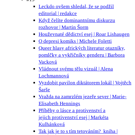
Leckdo ovšem shledal, že se podžil
editorial | redakce
Když čelíte dominantnímu diskurzu
rozhovor | Martin Šorm
Houževnaté dědictví
esej | Roar Lishaugen
O depresi
komiks | Michele Foletti
Queer hlasy afrických literatur
otazníky,
pomlčky a vykřičníky genderu | Barbora
Vacková
Vládnout svému tělu
vizuál | Alena
Lochmannová
Vyzdobit pavilon diktátorem
lokál | Vojtěch
Šarše
Vražda na zamrzlém jezeře
sever | Marie-
Elisabeth Hennings
Příběhy o lásce a protivenství a
jejich protivenství
esej | Markéta
Kulhánková
Tak jak je to s tím tetováním?
kniha |