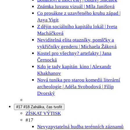
Známka luxusu
vizuál | Míla Janišová
Co prosákne z uzavřeného kruhu
západ |
Asya Yigit
Z dějin sociálního kapitálu
lokál | Iveta
Macháčková
Neviditelná elita
otazníky, pomlčky a
vykřičníky genderu | Michaela Žáková
Kostel pro všechny?
artefakty | Jana
Černocká
Kdo je tady kapitán
kino | Alexandr
Khakhanov
Nová tunika pro starou komedii
literární
archeologie | Adéla Svobodová | Filip
Dvorský
#17 #18 Zahálka, čas tvořit
ZÍSKAT VÝTISK
#17
Nevyzpytatelná hudba terénních záznamů