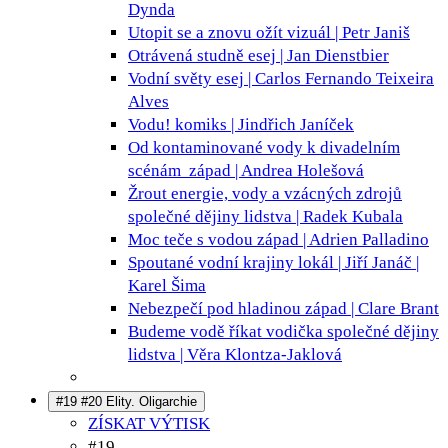
Dynda
Utopit se a znovu ožít
vizuál | Petr Janiš
Otrávená studně
esej | Jan Dienstbier
Vodní světy
esej | Carlos Fernando Teixeira
Alves
Vodu!
komiks | Jindřich Janíček
Od kontaminované vody k divadelním
scénám
západ | Andrea Holešová
Žrout energie, vody a vzácných zdrojů
společné dějiny lidstva | Radek Kubala
Moc teče s vodou
západ | Adrien Palladino
Spoutané vodní krajiny
lokál | Jiří Janáč |
Karel Šima
Nebezpečí pod hladinou
západ | Clare Brant
Budeme vodě říkat vodička
společné dějiny
lidstva | Věra Klontza-Jaklová
#19 #20 Elity. Oligarchie
ZÍSKAT VÝTISK
#19