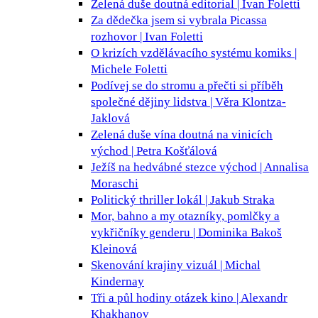
Zelená duše doutná
editorial | Ivan Foletti
Za dědečka jsem si vybrala Picassa
rozhovor | Ivan Foletti
O krizích vzdělávacího systému
komiks |
Michele Foletti
Podívej se do stromu a přečti si příběh
společné dějiny lidstva | Věra Klontza-
Jaklová
Zelená duše vína doutná na vinicích
východ | Petra Košťálová
Ježíš na hedvábné stezce
východ | Annalisa
Moraschi
Politický thriller
lokál | Jakub Straka
Mor, bahno a my
otazníky, pomlčky a
vykřičníky genderu | Dominika Bakoš
Kleinová
Skenování krajiny
vizuál | Michal
Kindernay
Tři a půl hodiny otázek
kino | Alexandr
Khakhanov