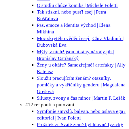
O studiu chůze
komiks | Michele Foletti
Tak stiskni, nebo pusť!
esej | Petra
Košťálová
Pas, emoce a identita
východ | Elena
Mikhina
Moc skrytého vědění
esej | Chrz Vladimír |
Dubovská Eva
Mýty, z nichž jsou utkány národy
jih |
Bronislav Ostřanský
Ženy u oltáře? Samozřejmě!
artefakty | Ally
Kateusz
Sloužit pracujícím ženám?
otazníky,
pomlčky a vykřičníky genderu | Magdalena
Grešová
Siluety, zvony a čas
minor | Martin F. Lešák
#12 re: pouti a putování
Symfonie smyslů, balvan, nebo oslava ega?
editorial | Ivan Foletti
Prožitek ze Svaté země byl hlavně fyzický