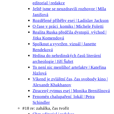
editorial | redakce
Ještě jsme se neuzdravili
rozhovor | Míla
Janišová
Rozdělené příběhy
esej | Ladislav Jackson
O čase v práci
komiks | Michele Foletti
Realita Ruska předčila dystopii
východ |
Jitka Komendová
Spolknut a vyvržen
vizuál | Janette
Rendeková
Hrdina do nehrdinských časů
literární
archeologie | Jiří Šubrt
To není nic menšího!
artefakty | Kateřina
Jůzlová
Víkend je zvláštní čas, čas svobody
kino |
Alexandr Khakhanov
Ztracený rytmus
esej | Monika Brenišínová
Fenomén chalupaření
lokál | Petra
Schindler
#18 re: zahálka, čas tvořit