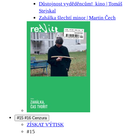
Důstojnost vyděděncům!
kino | Tomáš
Stejskal
Zahálka šlechtí
minor | Martin Čech
#15 #16 Cenzura
ZÍSKAT VÝTISK
#15