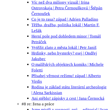
Víc než dva miliony
vizuál | Irina
Ostrovskaja | Petra Černoušková | Štěpán
Černoušek
Co je to rasa?
západ | Adrien Palladino
Těžba, dražba, politika
lokál | Martin F.
Lešák
Herní pole pod dohledem
minor | Tomáš
Petráček
Vytěžit zlato z města
lokál | Petr Janiš
Hrdinky, nebo hysterky?
esej | Ondřej
Jakubec
O malířských objektech
komiks | Michele
Foletti
Přísahej věrnost režimu!
západ | Alberto
Virdis
Rodina je základ státu
literární archeologie
| Alena Sarkissian
Ani stéblo!
zápisky z cest | Jana Černocká
#8 re: žena a práce
Jsme mistři v rovnosti, prý…
editorial | Ivan