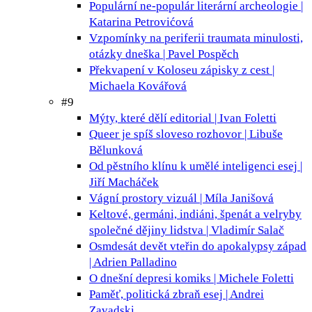
Populární ne-populár
literární archeologie |
Katarina Petrovićová
Vzpomínky na periferii
traumata minulosti,
otázky dneška | Pavel Pospěch
Překvapení v Koloseu
zápisky z cest |
Michaela Kovářová
#9
Mýty, které dělí
editorial | Ivan Foletti
Queer je spíš sloveso
rozhovor | Libuše
Bělunková
Od pěstního klínu k umělé inteligenci
esej |
Jiří Macháček
Vágní prostory
vizuál | Míla Janišová
Keltové, germáni, indiáni, špenát a velryby
společné dějiny lidstva | Vladimír Salač
Osmdesát devět vteřin do apokalypsy
západ
| Adrien Palladino
O dnešní depresi
komiks | Michele Foletti
Paměť, politická zbraň
esej | Andrei
Zavadski