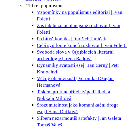
#10 re: populismus
Vzpomínky na populismus
editorial | Ivan
Foletti
Zas tak bezmocní nejsme
rozhovor | Ivan
Foletti
Po bitvě
komiks | Jindřich Janíček
Celá symfonie konců
rozhovor | Ivan Foletti
Svoboda slova v O(o)blacích
literární
archeologie | Irena Radová
Dynamiky svatosti
esej | Jan Černý | Petr
Kratochvíl
Věčný oheň
vizuál | Veronika Džugan
Hermanová
Tiskem proti nepříteli
západ | Radka
Nokkala Miltová
Srozumitelnost jako komunikační droga
esej | Hana Dufková
Slibem nezarmoutíš
artefakty | Jan Galeta |
Tomáš Valeš