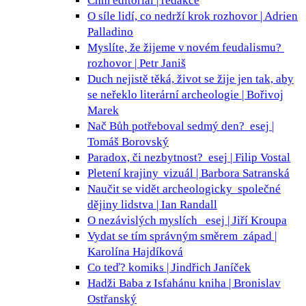
Chm
editorial | redakce
O síle lidí, co nedrží krok
rozhovor | Adrien
Palladino
Myslíte, že žijeme v novém feudalismu?
rozhovor | Petr Janiš
Duch nejistě těká, život se žije jen tak, aby
se neřeklo
literární archeologie | Bořivoj
Marek
Nač Bůh potřeboval sedmý den?
esej |
Tomáš Borovský
Paradox, či nezbytnost?
esej | Filip Vostal
Pletení krajiny
vizuál | Barbora Satranská
Naučit se vidět archeologicky
společné
dějiny lidstva | Ian Randall
O nezávislých myslích
esej | Jiří Kroupa
Vydat se tím správným směrem
západ |
Karolína Hajdíková
Co teď?
komiks | Jindřich Janíček
Hadži Baba z Isfahánu
kniha | Bronislav
Ostřanský