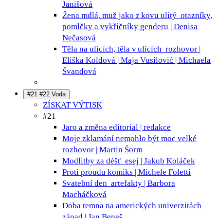
Janišová
Žena mdlá, muž jako z kovu ulitý
otazníky,
pomlčky a vykřičníky genderu | Denisa
Nečasová
Těla na ulicích, těla v ulicích
rozhovor |
Eliška Koldová | Maja Vusilović | Michaela
Švandová
#21 #22 Voda
ZÍSKAT VÝTISK
#21
Jaro a změna
editorial | redakce
Moje zklamání nemohlo být moc velké
rozhovor | Martin Šorm
Modlitby za déšť
esej | Jakub Koláček
Proti proudu
komiks | Michele Foletti
Svatební den
artefakty | Barbora
Macháčková
Doba temna na amerických univerzitách
západ | Jan Beneš