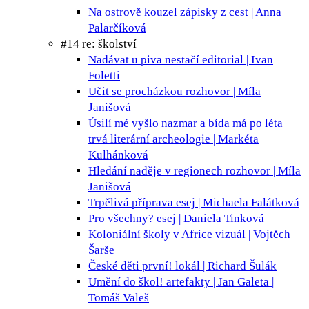
Na ostrově kouzel
zápisky z cest | Anna
Palarčíková
#14 re: školství
Nadávat u piva nestačí
editorial | Ivan
Foletti
Učit se procházkou
rozhovor | Míla
Janišová
Úsilí mé vyšlo nazmar a bída má po léta
trvá
literární archeologie | Markéta
Kulhánková
Hledání naděje v regionech
rozhovor | Míla
Janišová
Trpělivá příprava
esej | Michaela Falátková
Pro všechny?
esej | Daniela Tinková
Koloniální školy v Africe
vizuál | Vojtěch
Šarše
České děti první!
lokál | Richard Šulák
Umění do škol!
artefakty | Jan Galeta |
Tomáš Valeš