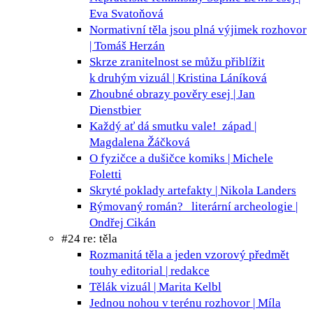
Eva Svatoňová
Normativní těla jsou plná výjimek
rozhovor
| Tomáš Herzán
Skrze zranitelnost se můžu přiblížit
k druhým
vizuál | Kristina Láníková
Zhoubné obrazy pověry
esej | Jan
Dienstbier
Každý ať dá smutku vale!
západ |
Magdalena Žáčková
O fyzičce a dušičce
komiks | Michele
Foletti
Skryté poklady
artefakty | Nikola Landers
Rýmovaný román?
literární archeologie |
Ondřej Cikán
#24 re: těla
Rozmanitá těla a jeden vzorový předmět
touhy
editorial | redakce
Tělák
vizuál | Marita Kelbl
Jednou nohou v terénu
rozhovor | Míla