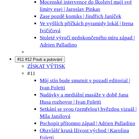
Mocenské intervence do školství mají své
limity
esej | Jaroslav Pinkas
Zase pozdě
komiks | Jindřich Janíček
Ve vyšších příčkách pyramidy
lokál | Irena
Ivičičová
Stoleté výročí nedokončeného míru
západ |
Adrien Palladino
#11 #12 Pouti a putování
ZÍSKAT VÝTISK
#11
Můj stín bude smutnit v pozadí
editorial |
Ivan Foletti
Nadávky a mediální masáže v době Jana
Husa
rozhovor | Ivan Foletti
Setkání se svou (zemřelou) hvězdou
vizuál |
Míla Janišová
Pochopit přítomno
západ | Adrien Palladino
Obzvlášť krutá lživost
východ | Karolina
Foletti