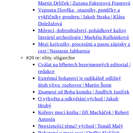
Martin Drlíček | Zuzana Faktorová Frantová
Vzpoura člověka
otazníky, pomlčky a
vykřičníky genderu | Jakub Straka | Klára
Doležalová
Milenci, dobrodružství, pohádkové kulisy
literární archeologie | Markéta Kulhánková
Mezi kajícníky, procesími a pasos
zápisky z
cest | Nastaran Jabbarnia
#20 re: elity. oligarchie
Cválat na hřbetech bezejmenných
editorial |
redakce
Extrémní bohatství je radikálně odlišný
druh vlivu
rozhovor | Martin Šorm
Znamení od Boha
komiks | Jindřich Janíček
O výkvětu a odkvétání
východ | Jakub
Hrubý
Kořeny moci
kniha | Jiří Macháček | Robert
Antonín
Neexistující téma?
východ | Tomáš Malý
Bohatství u moci
esej | Ondřej Slačálek