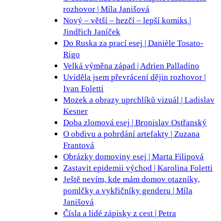
rozhovor | Míla Janišová
Nový – větší – hezčí – lepší
komiks |
Jindřich Janíček
Do Ruska za prací
esej | Danièle Tosato-
Rigo
Velká výměna
západ | Adrien Palladino
Uviděla jsem převrácení dějin
rozhovor |
Ivan Foletti
Mozek a obrazy uprchlíků
vizuál | Ladislav
Kesner
Doba zlomová
esej | Bronislav Ostřanský
O obdivu a pohrdání
artefakty | Zuzana
Frantová
Obrázky domoviny
esej | Marta Filipová
Zastavit epidemii
východ | Karolina Foletti
Ještě nevím, kde mám domov
otazníky,
pomlčky a vykřičníky genderu | Míla
Janišová
Čísla a lidé
zápisky z cest | Petra