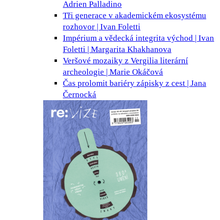
Adrien Palladino
Tři generace v akademickém ekosystému
rozhovor | Ivan Foletti
Impérium a vědecká integrita
východ | Ivan
Foletti | Margarita Khakhanova
Veršové mozaiky z Vergilia
literární
archeologie | Marie Okáčová
Čas prolomit bariéry
zápisky z cest | Jana
Černocká