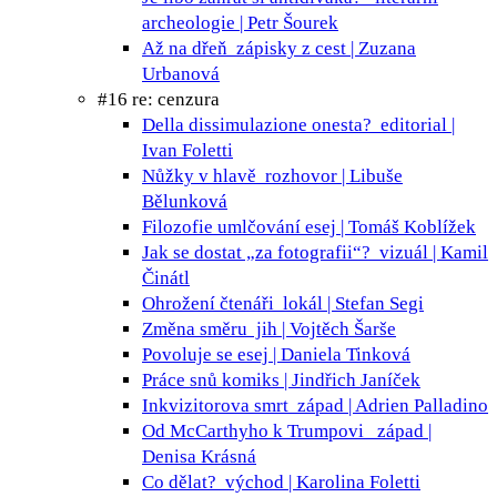
archeologie | Petr Šourek
Až na dřeň
zápisky z cest | Zuzana
Urbanová
#16 re: cenzura
Della dissimulazione onesta?
editorial |
Ivan Foletti
Nůžky v hlavě
rozhovor | Libuše
Bělunková
Filozofie umlčování
esej | Tomáš Koblížek
Jak se dostat „za fotografii“?
vizuál | Kamil
Činátl
Ohrožení čtenáři
lokál | Stefan Segi
Změna směru
jih | Vojtěch Šarše
Povoluje se
esej | Daniela Tinková
Práce snů
komiks | Jindřich Janíček
Inkvizitorova smrt
západ | Adrien Palladino
Od McCarthyho k Trumpovi
západ |
Denisa Krásná
Co dělat?
východ | Karolina Foletti