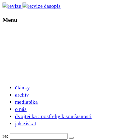
Menu
články
archiv
mediatéka
o nás
dvojtečka : postřehy k současnosti
jak získat
re: