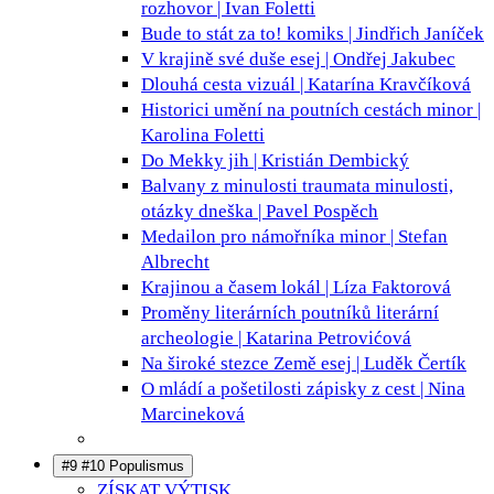
rozhovor | Ivan Foletti
Bude to stát za to!
komiks | Jindřich Janíček
V krajině své duše
esej | Ondřej Jakubec
Dlouhá cesta
vizuál | Katarína Kravčíková
Historici umění na poutních cestách
minor |
Karolina Foletti
Do Mekky
jih | Kristián Dembický
Balvany z minulosti
traumata minulosti,
otázky dneška | Pavel Pospěch
Medailon pro námořníka
minor | Stefan
Albrecht
Krajinou a časem
lokál | Líza Faktorová
Proměny literárních poutníků
literární
archeologie | Katarina Petrovićová
Na široké stezce Země
esej | Luděk Čertík
O mládí a pošetilosti
zápisky z cest | Nina
Marcineková
#9 #10 Populismus
ZÍSKAT VÝTISK