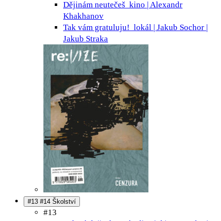
Dějinám neutečeš
kino | Alexandr
Khakhanov
Tak vám gratuluju!
lokál | Jakub Sochor |
Jakub Straka
#13 #14 Školství
#13