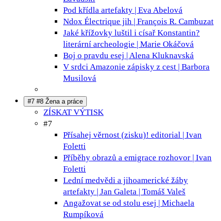
Pod křídla
artefakty | Eva Abelová
Ndox Électrique
jih | François R. Cambuzat
Jaké křížovky luštil i císař Konstantin?
literární archeologie | Marie Okáčová
Boj o pravdu
esej | Alena Kluknavská
V srdci Amazonie
zápisky z cest | Barbora
Musilová
#7 #8 Žena a práce
ZÍSKAT VÝTISK
#7
Přísahej věrnost (zisku)!
editorial | Ivan
Foletti
Příběhy obrazů a emigrace
rozhovor | Ivan
Foletti
Lední medvědi a jihoamerické žáby
artefakty | Jan Galeta | Tomáš Valeš
Angažovat se od stolu
esej | Michaela
Rumpíková