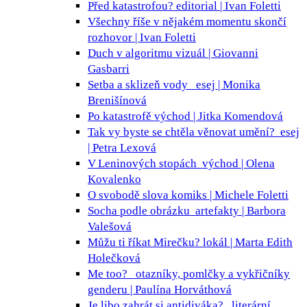
Před katastrofou?
editorial | Ivan Foletti
Všechny říše v nějakém momentu skončí
rozhovor | Ivan Foletti
Duch v algoritmu
vizuál | Giovanni
Gasbarri
Setba a sklizeň vody
esej | Monika
Brenišínová
Po katastrofě
východ | Jitka Komendová
Tak vy byste se chtěla věnovat umění?
esej
| Petra Lexová
V Leninových stopách
východ | Olena
Kovalenko
O svobodě slova
komiks | Michele Foletti
Socha podle obrázku
artefakty | Barbora
Valešová
Můžu ti říkat Mirečku?
lokál | Marta Edith
Holečková
Me too?
otazníky, pomlčky a vykřičníky
genderu | Paulína Horváthová
Je libo zahrát si antidiváka?
literární