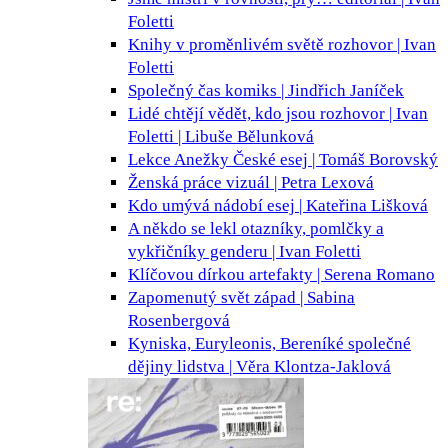
Foletti
Knihy v proměnlivém světě
rozhovor | Ivan
Foletti
Společný čas
komiks | Jindřich Janíček
Lidé chtějí vědět, kdo jsou
rozhovor | Ivan
Foletti | Libuše Bělunková
Lekce Anežky České
esej | Tomáš Borovský
Ženská práce
vizuál | Petra Lexová
Kdo umývá nádobí
esej | Kateřina Lišková
A někdo se lekl
otazníky, pomlčky a
vykřičníky genderu | Ivan Foletti
Klíčovou dírkou
artefakty | Serena Romano
Zapomenutý svět
západ | Sabina
Rosenbergová
Kyniska, Euryleonis, Bereníké
společné
dějiny lidstva | Věra Klontza-Jaklová