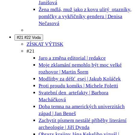
Janišová
Žena mdlá, muž jako z kovu ulitý
otazníky,
pomlčky a vykřičníky genderu | Denisa
Nečasová
#21 #22 Voda
ZÍSKAT VÝTISK
#21
Jaro a změna
editorial | redakce
Moje zklamání nemohlo být moc velké
rozhovor | Martin Šorm
Modlitby za déšť
esej | Jakub Koláček
Proti proudu
komiks | Michele Foletti
Svatební den
artefakty | Barbora
Macháčková
Doba temna na amerických univerzitách
západ | Jan Beneš
Zachytit písmem nestálé příběhy
literární
archeologie | Jiří Dynda
Obrazy krajiny Jána Kekeliho
vizuál |