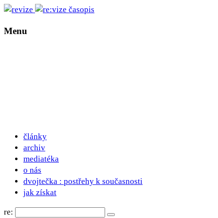
Menu
články
archiv
mediatéka
o nás
dvojtečka : postřehy k současnosti
jak získat
re: