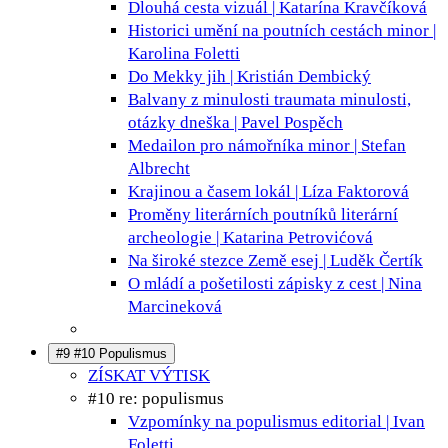
Dlouhá cesta
vizuál | Katarína Kravčíková
Historici umění na poutních cestách
minor |
Karolina Foletti
Do Mekky
jih | Kristián Dembický
Balvany z minulosti
traumata minulosti,
otázky dneška | Pavel Pospěch
Medailon pro námořníka
minor | Stefan
Albrecht
Krajinou a časem
lokál | Líza Faktorová
Proměny literárních poutníků
literární
archeologie | Katarina Petrovićová
Na široké stezce Země
esej | Luděk Čertík
O mládí a pošetilosti
zápisky z cest | Nina
Marcineková
#9 #10 Populismus
ZÍSKAT VÝTISK
#10 re: populismus
Vzpomínky na populismus
editorial | Ivan
Foletti