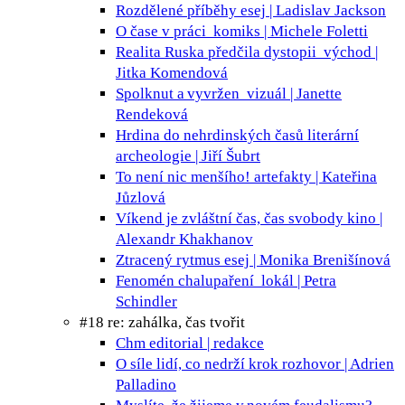
Rozdělené příběhy
esej | Ladislav Jackson
O čase v práci
komiks | Michele Foletti
Realita Ruska předčila dystopii
východ |
Jitka Komendová
Spolknut a vyvržen
vizuál | Janette
Rendeková
Hrdina do nehrdinských časů
literární
archeologie | Jiří Šubrt
To není nic menšího!
artefakty | Kateřina
Jůzlová
Víkend je zvláštní čas, čas svobody
kino |
Alexandr Khakhanov
Ztracený rytmus
esej | Monika Brenišínová
Fenomén chalupaření
lokál | Petra
Schindler
#18 re: zahálka, čas tvořit
Chm
editorial | redakce
O síle lidí, co nedrží krok
rozhovor | Adrien
Palladino