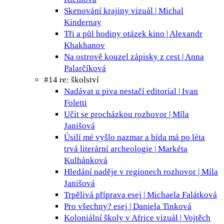
Skenování krajiny
vizuál | Michal
Kindernay
Tři a půl hodiny otázek
kino | Alexandr
Khakhanov
Na ostrově kouzel
zápisky z cest | Anna
Palarčíková
#14 re: školství
Nadávat u piva nestačí
editorial | Ivan
Foletti
Učit se procházkou
rozhovor | Míla
Janišová
Úsilí mé vyšlo nazmar a bída má po léta
trvá
literární archeologie | Markéta
Kulhánková
Hledání naděje v regionech
rozhovor | Míla
Janišová
Trpělivá příprava
esej | Michaela Falátková
Pro všechny?
esej | Daniela Tinková
Koloniální školy v Africe
vizuál | Vojtěch