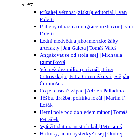
#7
Přísahej věrnost (zisku)!
editorial | Ivan
Foletti
Příběhy obrazů a emigrace
rozhovor | Ivan
Foletti
Lední medvědi a jihoamerické žáby
artefakty | Jan Galeta | Tomáš Valeš
Angažovat se od stolu
esej | Michaela
Rumpíková
Víc než dva miliony
vizuál | Irina
Ostrovskaja | Petra Černoušková | Štěpán
Černoušek
Co je to rasa?
západ | Adrien Palladino
Těžba, dražba, politika
lokál | Martin F.
Lešák
Herní pole pod dohledem
minor | Tomáš
Petráček
Vytěžit zlato z města
lokál | Petr Janiš
Hrdinky, nebo hysterky?
esej | Ondřej