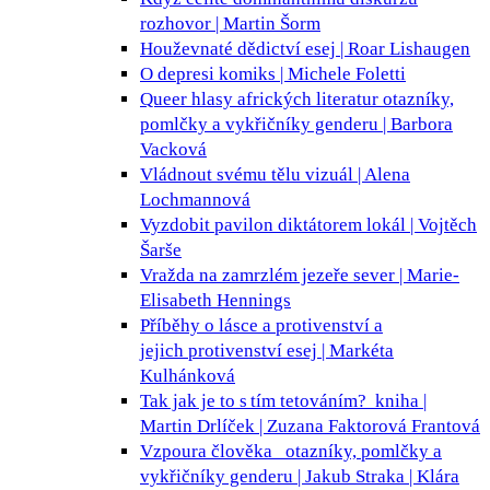
rozhovor | Martin Šorm
Houževnaté dědictví
esej | Roar Lishaugen
O depresi
komiks | Michele Foletti
Queer hlasy afrických literatur
otazníky,
pomlčky a vykřičníky genderu | Barbora
Vacková
Vládnout svému tělu
vizuál | Alena
Lochmannová
Vyzdobit pavilon diktátorem
lokál | Vojtěch
Šarše
Vražda na zamrzlém jezeře
sever | Marie-
Elisabeth Hennings
Příběhy o lásce a protivenství a
jejich protivenství
esej | Markéta
Kulhánková
Tak jak je to s tím tetováním?
kniha |
Martin Drlíček | Zuzana Faktorová Frantová
Vzpoura člověka
otazníky, pomlčky a
vykřičníky genderu | Jakub Straka | Klára