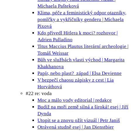
Michaela Pašteková
Klima, péče a feministický odpor
otazníky,
pomlčky a vykřičníky genderu | Michaela
Pixová
Kdo přivedl Hitlera k moci?
rozhovor |
Adrien Palladino
Titus Maccius Plautus
literární archeologie |
Tomáš Weissar
Bůh ve službách vlasti
východ | Margarita
Khakhanova
Papír, nebo plast?
západ | Elsa Devienne
V bezpečí chaosu
zápisky z cest | Lia
Horváthová
#22 re: voda
Moc a málo vody
editorial | redakce
Budiž na moři země silná a široká!
esej | Jiří
Dynda
Utopit se a znovu ožít
vizuál | Petr Janiš
Otrávená studně
esej | Jan Dienstbier