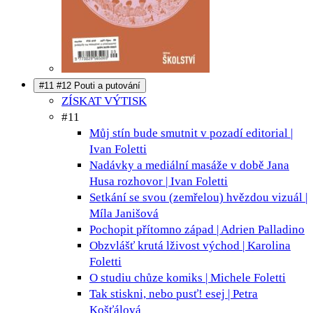
#11 #12 Pouti a putování
ZÍSKAT VÝTISK
#11
Můj stín bude smutnit v pozadí
editorial |
Ivan Foletti
Nadávky a mediální masáže v době Jana
Husa
rozhovor | Ivan Foletti
Setkání se svou (zemřelou) hvězdou
vizuál |
Míla Janišová
Pochopit přítomno
západ | Adrien Palladino
Obzvlášť krutá lživost
východ | Karolina
Foletti
O studiu chůze
komiks | Michele Foletti
Tak stiskni, nebo pusť!
esej | Petra
Košťálová