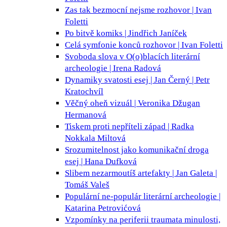
Zas tak bezmocní nejsme
rozhovor | Ivan
Foletti
Po bitvě
komiks | Jindřich Janíček
Celá symfonie konců
rozhovor | Ivan Foletti
Svoboda slova v O(o)blacích
literární
archeologie | Irena Radová
Dynamiky svatosti
esej | Jan Černý | Petr
Kratochvíl
Věčný oheň
vizuál | Veronika Džugan
Hermanová
Tiskem proti nepříteli
západ | Radka
Nokkala Miltová
Srozumitelnost jako komunikační droga
esej | Hana Dufková
Slibem nezarmoutíš
artefakty | Jan Galeta |
Tomáš Valeš
Populární ne-populár
literární archeologie |
Katarina Petrovićová
Vzpomínky na periferii
traumata minulosti,