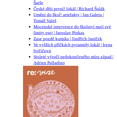
Šarše
České děti první!
lokál | Richard Šulák
Umění do škol!
artefakty | Jan Galeta |
Tomáš Valeš
Mocenské intervence do školství mají své
limity
esej | Jaroslav Pinkas
Zase pozdě
komiks | Jindřich Janíček
Ve vyšších příčkách pyramidy
lokál | Irena
Ivičičová
Stoleté výročí nedokončeného míru
západ |
Adrien Palladino