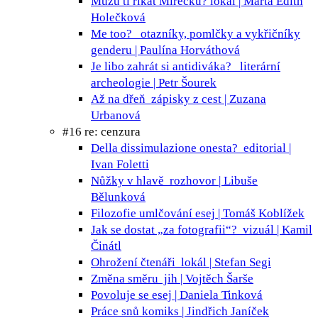
Můžu ti říkat Mirečku?
lokál | Marta Edith
Holečková
Me too?
otazníky, pomlčky a vykřičníky
genderu | Paulína Horváthová
Je libo zahrát si antidiváka?
literární
archeologie | Petr Šourek
Až na dřeň
zápisky z cest | Zuzana
Urbanová
#16 re: cenzura
Della dissimulazione onesta?
editorial |
Ivan Foletti
Nůžky v hlavě
rozhovor | Libuše
Bělunková
Filozofie umlčování
esej | Tomáš Koblížek
Jak se dostat „za fotografii“?
vizuál | Kamil
Činátl
Ohrožení čtenáři
lokál | Stefan Segi
Změna směru
jih | Vojtěch Šarše
Povoluje se
esej | Daniela Tinková
Práce snů
komiks | Jindřich Janíček