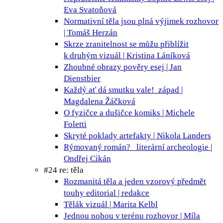
Eva Svatoňová
Normativní těla jsou plná výjimek
rozhovor
| Tomáš Herzán
Skrze zranitelnost se můžu přiblížit
k druhým
vizuál | Kristina Láníková
Zhoubné obrazy pověry
esej | Jan
Dienstbier
Každý ať dá smutku vale!
západ |
Magdalena Žáčková
O fyzičce a dušičce
komiks | Michele
Foletti
Skryté poklady
artefakty | Nikola Landers
Rýmovaný román?
literární archeologie |
Ondřej Cikán
#24 re: těla
Rozmanitá těla a jeden vzorový předmět
touhy
editorial | redakce
Tělák
vizuál | Marita Kelbl
Jednou nohou v terénu
rozhovor | Míla