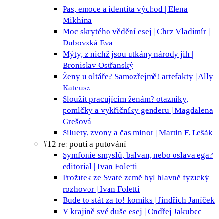
Pas, emoce a identita
východ | Elena
Mikhina
Moc skrytého vědění
esej | Chrz Vladimír |
Dubovská Eva
Mýty, z nichž jsou utkány národy
jih |
Bronislav Ostřanský
Ženy u oltáře? Samozřejmě!
artefakty | Ally
Kateusz
Sloužit pracujícím ženám?
otazníky,
pomlčky a vykřičníky genderu | Magdalena
Grešová
Siluety, zvony a čas
minor | Martin F. Lešák
#12 re: pouti a putování
Symfonie smyslů, balvan, nebo oslava ega?
editorial | Ivan Foletti
Prožitek ze Svaté země byl hlavně fyzický
rozhovor | Ivan Foletti
Bude to stát za to!
komiks | Jindřich Janíček
V krajině své duše
esej | Ondřej Jakubec