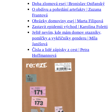
Doba zlomová
esej | Bronislav Ostřanský
O obdivu a pohrdání
artefakty | Zuzana
Frantová
Obrázky domoviny
esej | Marta Filipová
Zastavit epidemii
východ | Karolina Foletti
Ještě nevím, kde mám domov
otazníky,
pomlčky a vykřičníky genderu | Míla
Janišová
Čísla a lidé
zápisky z cest | Petra
Hoffmannová