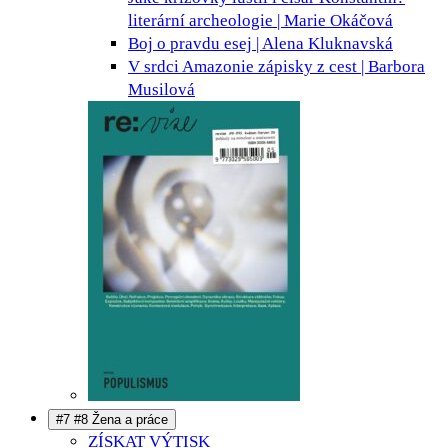
literární archeologie | Marie Okáčová
Boj o pravdu
esej | Alena Kluknavská
V srdci Amazonie
zápisky z cest | Barbora
Musilová
#7 #8 Žena a práce
ZÍSKAT VÝTISK