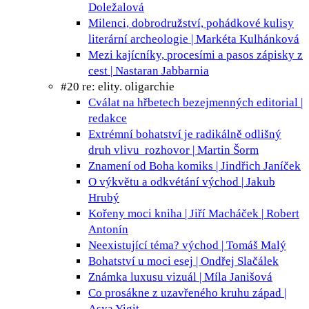
Doležalová
Milenci, dobrodružství, pohádkové kulisy
literární archeologie | Markéta Kulhánková
Mezi kajícníky, procesími a pasos
zápisky z
cest | Nastaran Jabbarnia
#20 re: elity. oligarchie
Cválat na hřbetech bezejmenných
editorial |
redakce
Extrémní bohatství je radikálně odlišný
druh vlivu
rozhovor | Martin Šorm
Znamení od Boha
komiks | Jindřich Janíček
O výkvětu a odkvétání
východ | Jakub
Hrubý
Kořeny moci
kniha | Jiří Macháček | Robert
Antonín
Neexistující téma?
východ | Tomáš Malý
Bohatství u moci
esej | Ondřej Slačálek
Známka luxusu
vizuál | Míla Janišová
Co prosákne z uzavřeného kruhu
západ |
Asya Yigit