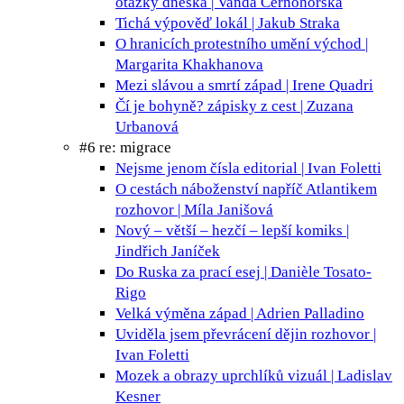
otázky dneška | Vanda Černohorská
Tichá výpověď
lokál | Jakub Straka
O hranicích protestního umění
východ |
Margarita Khakhanova
Mezi slávou a smrtí
západ | Irene Quadri
Čí je bohyně?
zápisky z cest | Zuzana
Urbanová
#6 re: migrace
Nejsme jenom čísla
editorial | Ivan Foletti
O cestách náboženství napříč Atlantikem
rozhovor | Míla Janišová
Nový – větší – hezčí – lepší
komiks |
Jindřich Janíček
Do Ruska za prací
esej | Danièle Tosato-
Rigo
Velká výměna
západ | Adrien Palladino
Uviděla jsem převrácení dějin
rozhovor |
Ivan Foletti
Mozek a obrazy uprchlíků
vizuál | Ladislav
Kesner