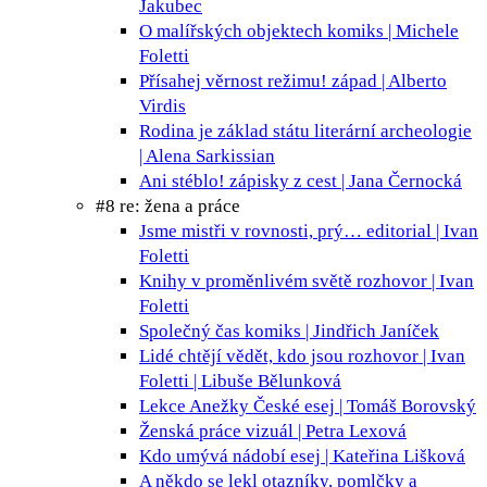
Jakubec
O malířských objektech
komiks | Michele
Foletti
Přísahej věrnost režimu!
západ | Alberto
Virdis
Rodina je základ státu
literární archeologie
| Alena Sarkissian
Ani stéblo!
zápisky z cest | Jana Černocká
#8 re: žena a práce
Jsme mistři v rovnosti, prý…
editorial | Ivan
Foletti
Knihy v proměnlivém světě
rozhovor | Ivan
Foletti
Společný čas
komiks | Jindřich Janíček
Lidé chtějí vědět, kdo jsou
rozhovor | Ivan
Foletti | Libuše Bělunková
Lekce Anežky České
esej | Tomáš Borovský
Ženská práce
vizuál | Petra Lexová
Kdo umývá nádobí
esej | Kateřina Lišková
A někdo se lekl
otazníky, pomlčky a