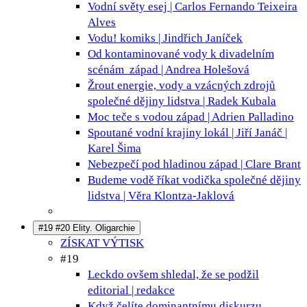
Vodní světy
esej | Carlos Fernando Teixeira
Alves
Vodu!
komiks | Jindřich Janíček
Od kontaminované vody k divadelním
scénám
západ | Andrea Holešová
Žrout energie, vody a vzácných zdrojů
společné dějiny lidstva | Radek Kubala
Moc teče s vodou
západ | Adrien Palladino
Spoutané vodní krajiny
lokál | Jiří Janáč |
Karel Šima
Nebezpečí pod hladinou
západ | Clare Brant
Budeme vodě říkat vodička
společné dějiny
lidstva | Věra Klontza-Jaklová
#19 #20 Elity. Oligarchie
ZÍSKAT VÝTISK
#19
Leckdo ovšem shledal, že se podžil
editorial | redakce
Když čelíte dominantnímu diskurzu