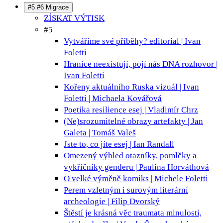
#5 #6 Migrace
ZÍSKAT VÝTISK
#5
Vytváříme své příběhy?
editorial | Ivan
Foletti
Hranice neexistují, pojí nás DNA
rozhovor |
Ivan Foletti
Kořeny aktuálního Ruska
vizuál | Ivan
Foletti | Michaela Kovářová
Poetika resilience
esej | Vladimír Chrz
(Ne)srozumitelné obrazy
artefakty | Jan
Galeta | Tomáš Valeš
Jste to, co jíte
esej | Ian Randall
Omezený výhled
otazníky, pomlčky a
vykřičníky genderu | Paulína Horváthová
O velké výměně
komiks | Michele Foletti
Perem vzletným i surovým
literární
archeologie | Filip Dvorský
Štěstí je krásná věc
traumata minulosti,