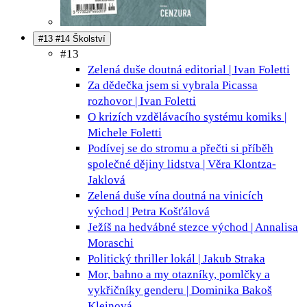
#13 #14 Školství
#13
Zelená duše doutná
editorial | Ivan Foletti
Za dědečka jsem si vybrala Picassa
rozhovor | Ivan Foletti
O krizích vzdělávacího systému
komiks |
Michele Foletti
Podívej se do stromu a přečti si příběh
společné dějiny lidstva | Věra Klontza-
Jaklová
Zelená duše vína doutná na vinicích
východ | Petra Košťálová
Ježíš na hedvábné stezce
východ | Annalisa
Moraschi
Politický thriller
lokál | Jakub Straka
Mor, bahno a my
otazníky, pomlčky a
vykřičníky genderu | Dominika Bakoš
Kleinová