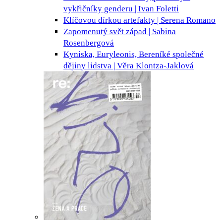
vykřičníky genderu | Ivan Foletti
Klíčovou dírkou
artefakty | Serena Romano
Zapomenutý svět
západ | Sabina
Rosenbergová
Kyniska, Euryleonis, Bereníké
společné
dějiny lidstva | Věra Klontza-Jaklová