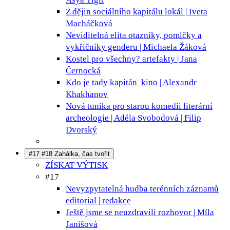
Z dějin sociálního kapitálu
lokál | Iveta
Macháčková
Neviditelná elita
otazníky, pomlčky a
vykřičníky genderu | Michaela Žáková
Kostel pro všechny?
artefakty | Jana
Černocká
Kdo je tady kapitán
kino | Alexandr
Khakhanov
Nová tunika pro starou komedii
literární
archeologie | Adéla Svobodová | Filip
Dvorský
#17 #18 Zahálka, čas tvořit
ZÍSKAT VÝTISK
#17
Nevyzpytatelná hudba terénních záznamů
editorial | redakce
Ještě jsme se neuzdravili
rozhovor | Míla
Janišová