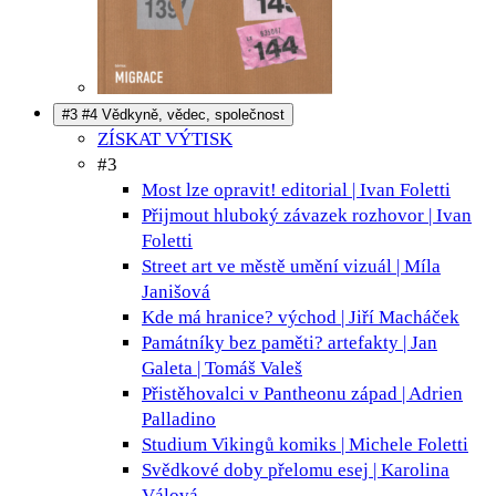
#3 #4 Vědkyně, vědec, společnost
ZÍSKAT VÝTISK
#3
Most lze opravit!
editorial | Ivan Foletti
Přijmout hluboký závazek
rozhovor | Ivan
Foletti
Street art ve městě umění
vizuál | Míla
Janišová
Kde má hranice?
východ | Jiří Macháček
Památníky bez paměti?
artefakty | Jan
Galeta | Tomáš Valeš
Přistěhovalci v Pantheonu
západ | Adrien
Palladino
Studium Vikingů
komiks | Michele Foletti
Svědkové doby přelomu
esej | Karolina
Válová