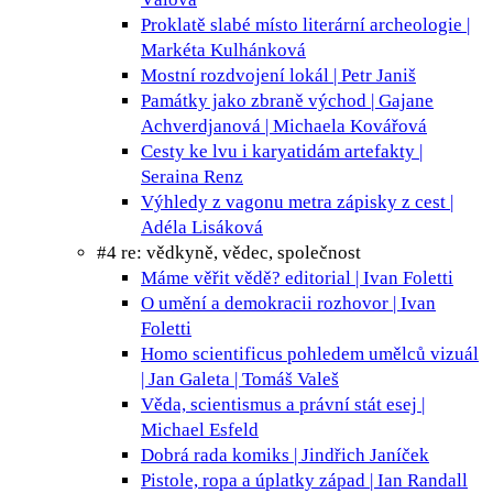
Proklatě slabé místo
literární archeologie |
Markéta Kulhánková
Mostní rozdvojení
lokál | Petr Janiš
Památky jako zbraně
východ | Gajane
Achverdjanová | Michaela Kovářová
Cesty ke lvu i karyatidám
artefakty |
Seraina Renz
Výhledy z vagonu metra
zápisky z cest |
Adéla Lisáková
#4 re: vědkyně, vědec, společnost
Máme věřit vědě?
editorial | Ivan Foletti
O umění a demokracii
rozhovor | Ivan
Foletti
Homo scientificus pohledem umělců
vizuál
| Jan Galeta | Tomáš Valeš
Věda, scientismus a právní stát
esej |
Michael Esfeld
Dobrá rada
komiks | Jindřich Janíček
Pistole, ropa a úplatky
západ | Ian Randall