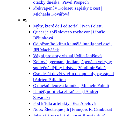
otázky dneška | Pavel Pospěch
Překvapení v Koloseu
zápisky z cest |
Michaela Kovářová
#9
Mýty, které dělí
editorial | Ivan Foletti
Queer je spíš sloveso
rozhovor | Libuše
Bělunková
Od pěstního klínu k umělé inteligenci
esej |
Jiří Macháček
Vágní prostory
vizuál | Míla Janišová
Keltové, germáni, indiáni, špenát a velryby
společné dějiny lidstva | Vladimír Salač
Osmdesát devět vteřin do apokalypsy
západ
| Adrien Palladino
O dnešní depresi
komiks | Michele Foletti
Paměť, politická zbraň
esej | Andrei
Zavadski
Pod křídla
artefakty | Eva Abelová
Ndox Électrique
jih | François R. Cambuzat
Jaké křížovky luštil i císař Konstantin?