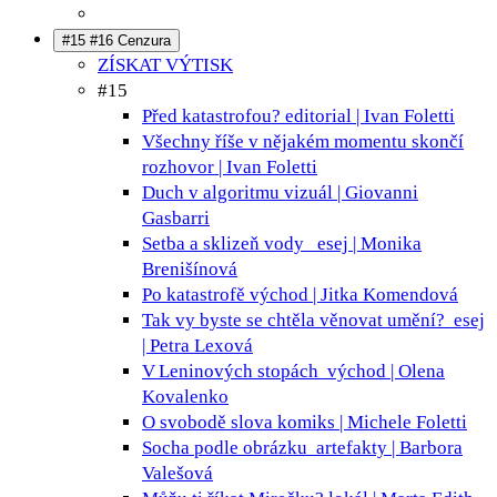
#15 #16 Cenzura
ZÍSKAT VÝTISK
#15
Před katastrofou?
editorial | Ivan Foletti
Všechny říše v nějakém momentu skončí
rozhovor | Ivan Foletti
Duch v algoritmu
vizuál | Giovanni
Gasbarri
Setba a sklizeň vody
esej | Monika
Brenišínová
Po katastrofě
východ | Jitka Komendová
Tak vy byste se chtěla věnovat umění?
esej
| Petra Lexová
V Leninových stopách
východ | Olena
Kovalenko
O svobodě slova
komiks | Michele Foletti
Socha podle obrázku
artefakty | Barbora
Valešová