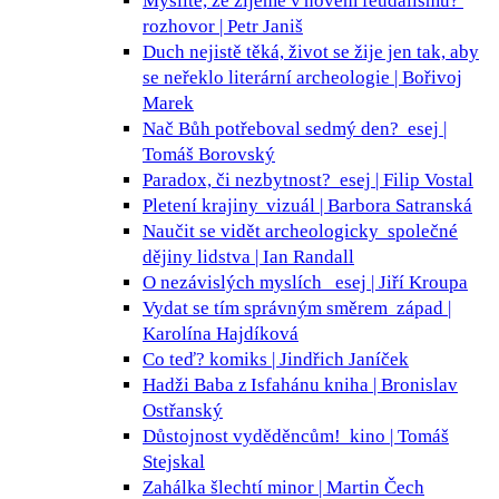
Myslíte, že žijeme v novém feudalismu?
rozhovor | Petr Janiš
Duch nejistě těká, život se žije jen tak, aby
se neřeklo
literární archeologie | Bořivoj
Marek
Nač Bůh potřeboval sedmý den?
esej |
Tomáš Borovský
Paradox, či nezbytnost?
esej | Filip Vostal
Pletení krajiny
vizuál | Barbora Satranská
Naučit se vidět archeologicky
společné
dějiny lidstva | Ian Randall
O nezávislých myslích
esej | Jiří Kroupa
Vydat se tím správným směrem
západ |
Karolína Hajdíková
Co teď?
komiks | Jindřich Janíček
Hadži Baba z Isfahánu
kniha | Bronislav
Ostřanský
Důstojnost vyděděncům!
kino | Tomáš
Stejskal
Zahálka šlechtí
minor | Martin Čech