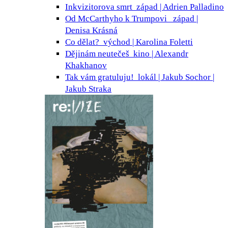
Inkvizitorova smrt
západ | Adrien Palladino
Od McCarthyho k Trumpovi
západ |
Denisa Krásná
Co dělat?
východ | Karolina Foletti
Dějinám neutečeš
kino | Alexandr
Khakhanov
Tak vám gratuluju!
lokál | Jakub Sochor |
Jakub Straka