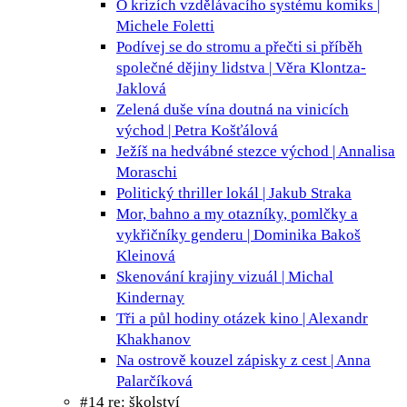
O krizích vzdělávacího systému
komiks |
Michele Foletti
Podívej se do stromu a přečti si příběh
společné dějiny lidstva | Věra Klontza-
Jaklová
Zelená duše vína doutná na vinicích
východ | Petra Košťálová
Ježíš na hedvábné stezce
východ | Annalisa
Moraschi
Politický thriller
lokál | Jakub Straka
Mor, bahno a my
otazníky, pomlčky a
vykřičníky genderu | Dominika Bakoš
Kleinová
Skenování krajiny
vizuál | Michal
Kindernay
Tři a půl hodiny otázek
kino | Alexandr
Khakhanov
Na ostrově kouzel
zápisky z cest | Anna
Palarčíková
#14 re: školství