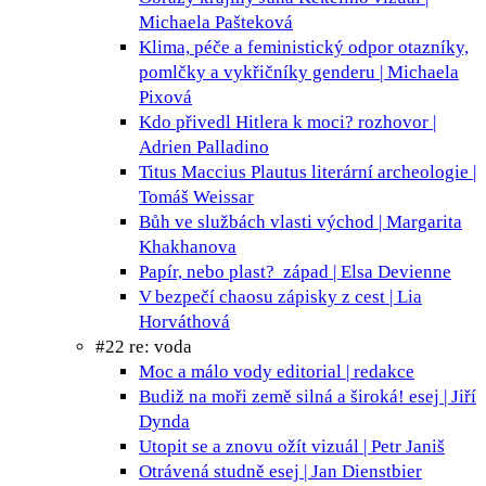
Michaela Pašteková
Klima, péče a feministický odpor
otazníky,
pomlčky a vykřičníky genderu | Michaela
Pixová
Kdo přivedl Hitlera k moci?
rozhovor |
Adrien Palladino
Titus Maccius Plautus
literární archeologie |
Tomáš Weissar
Bůh ve službách vlasti
východ | Margarita
Khakhanova
Papír, nebo plast?
západ | Elsa Devienne
V bezpečí chaosu
zápisky z cest | Lia
Horváthová
#22 re: voda
Moc a málo vody
editorial | redakce
Budiž na moři země silná a široká!
esej | Jiří
Dynda
Utopit se a znovu ožít
vizuál | Petr Janiš
Otrávená studně
esej | Jan Dienstbier