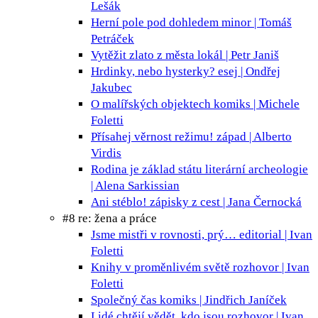
Lešák
Herní pole pod dohledem
minor | Tomáš
Petráček
Vytěžit zlato z města
lokál | Petr Janiš
Hrdinky, nebo hysterky?
esej | Ondřej
Jakubec
O malířských objektech
komiks | Michele
Foletti
Přísahej věrnost režimu!
západ | Alberto
Virdis
Rodina je základ státu
literární archeologie
| Alena Sarkissian
Ani stéblo!
zápisky z cest | Jana Černocká
#8 re: žena a práce
Jsme mistři v rovnosti, prý…
editorial | Ivan
Foletti
Knihy v proměnlivém světě
rozhovor | Ivan
Foletti
Společný čas
komiks | Jindřich Janíček
Lidé chtějí vědět, kdo jsou
rozhovor | Ivan