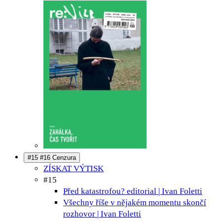
#15 #16 Cenzura
ZÍSKAT VÝTISK
#15
Před katastrofou?
editorial | Ivan Foletti
Všechny říše v nějakém momentu skončí
rozhovor | Ivan Foletti