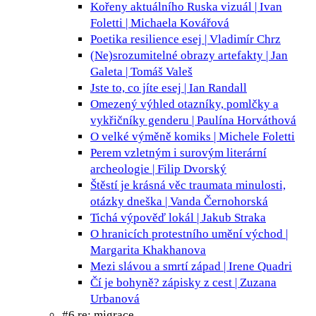
Kořeny aktuálního Ruska
vizuál | Ivan
Foletti | Michaela Kovářová
Poetika resilience
esej | Vladimír Chrz
(Ne)srozumitelné obrazy
artefakty | Jan
Galeta | Tomáš Valeš
Jste to, co jíte
esej | Ian Randall
Omezený výhled
otazníky, pomlčky a
vykřičníky genderu | Paulína Horváthová
O velké výměně
komiks | Michele Foletti
Perem vzletným i surovým
literární
archeologie | Filip Dvorský
Štěstí je krásná věc
traumata minulosti,
otázky dneška | Vanda Černohorská
Tichá výpověď
lokál | Jakub Straka
O hranicích protestního umění
východ |
Margarita Khakhanova
Mezi slávou a smrtí
západ | Irene Quadri
Čí je bohyně?
zápisky z cest | Zuzana
Urbanová
#6 re: migrace