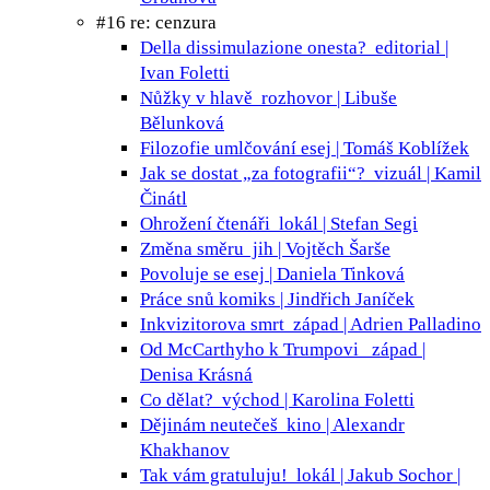
#16 re: cenzura
Della dissimulazione onesta?
editorial |
Ivan Foletti
Nůžky v hlavě
rozhovor | Libuše
Bělunková
Filozofie umlčování
esej | Tomáš Koblížek
Jak se dostat „za fotografii“?
vizuál | Kamil
Činátl
Ohrožení čtenáři
lokál | Stefan Segi
Změna směru
jih | Vojtěch Šarše
Povoluje se
esej | Daniela Tinková
Práce snů
komiks | Jindřich Janíček
Inkvizitorova smrt
západ | Adrien Palladino
Od McCarthyho k Trumpovi
západ |
Denisa Krásná
Co dělat?
východ | Karolina Foletti
Dějinám neutečeš
kino | Alexandr
Khakhanov
Tak vám gratuluju!
lokál | Jakub Sochor |