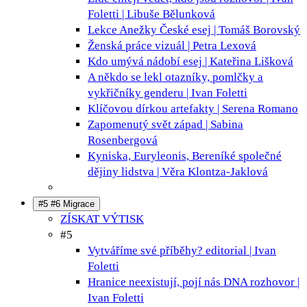
Foletti | Libuše Bělunková
Lekce Anežky České
esej | Tomáš Borovský
Ženská práce
vizuál | Petra Lexová
Kdo umývá nádobí
esej | Kateřina Lišková
A někdo se lekl
otazníky, pomlčky a
vykřičníky genderu | Ivan Foletti
Klíčovou dírkou
artefakty | Serena Romano
Zapomenutý svět
západ | Sabina
Rosenbergová
Kyniska, Euryleonis, Bereníké
společné
dějiny lidstva | Věra Klontza-Jaklová
#5 #6 Migrace
ZÍSKAT VÝTISK
#5
Vytváříme své příběhy?
editorial | Ivan
Foletti
Hranice neexistují, pojí nás DNA
rozhovor |
Ivan Foletti