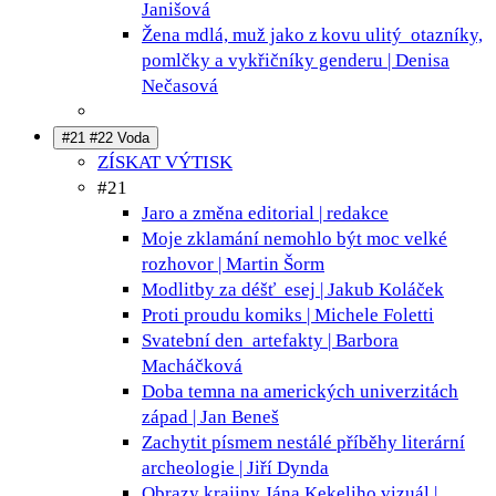
Janišová
Žena mdlá, muž jako z kovu ulitý
otazníky,
pomlčky a vykřičníky genderu | Denisa
Nečasová
#21 #22 Voda
ZÍSKAT VÝTISK
#21
Jaro a změna
editorial | redakce
Moje zklamání nemohlo být moc velké
rozhovor | Martin Šorm
Modlitby za déšť
esej | Jakub Koláček
Proti proudu
komiks | Michele Foletti
Svatební den
artefakty | Barbora
Macháčková
Doba temna na amerických univerzitách
západ | Jan Beneš
Zachytit písmem nestálé příběhy
literární
archeologie | Jiří Dynda
Obrazy krajiny Jána Kekeliho
vizuál |