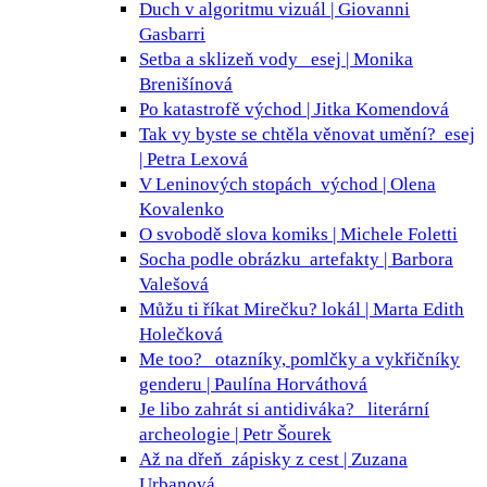
Duch v algoritmu
vizuál | Giovanni
Gasbarri
Setba a sklizeň vody
esej | Monika
Brenišínová
Po katastrofě
východ | Jitka Komendová
Tak vy byste se chtěla věnovat umění?
esej
| Petra Lexová
V Leninových stopách
východ | Olena
Kovalenko
O svobodě slova
komiks | Michele Foletti
Socha podle obrázku
artefakty | Barbora
Valešová
Můžu ti říkat Mirečku?
lokál | Marta Edith
Holečková
Me too?
otazníky, pomlčky a vykřičníky
genderu | Paulína Horváthová
Je libo zahrát si antidiváka?
literární
archeologie | Petr Šourek
Až na dřeň
zápisky z cest | Zuzana
Urbanová