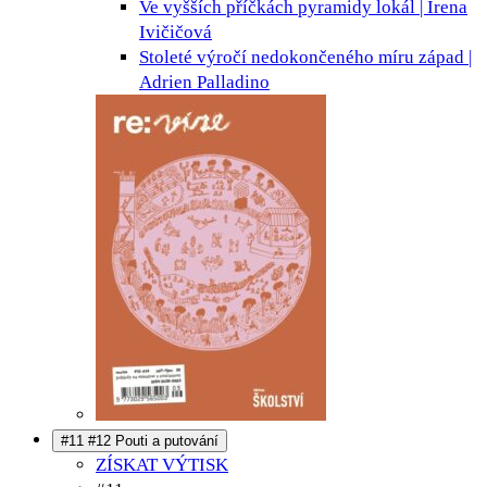
Ve vyšších příčkách pyramidy
lokál | Irena
Ivičičová
Stoleté výročí nedokončeného míru
západ |
Adrien Palladino
#11 #12 Pouti a putování
ZÍSKAT VÝTISK