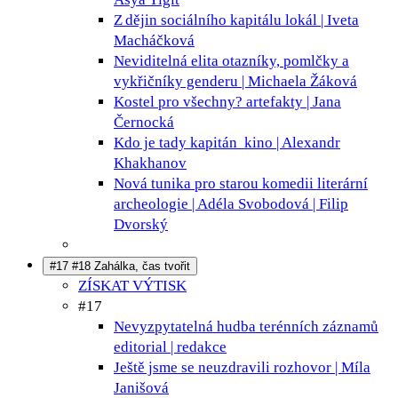
Z dějin sociálního kapitálu
lokál | Iveta
Macháčková
Neviditelná elita
otazníky, pomlčky a
vykřičníky genderu | Michaela Žáková
Kostel pro všechny?
artefakty | Jana
Černocká
Kdo je tady kapitán
kino | Alexandr
Khakhanov
Nová tunika pro starou komedii
literární
archeologie | Adéla Svobodová | Filip
Dvorský
#17 #18 Zahálka, čas tvořit
ZÍSKAT VÝTISK
#17
Nevyzpytatelná hudba terénních záznamů
editorial | redakce
Ještě jsme se neuzdravili
rozhovor | Míla
Janišová