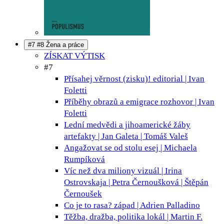
#7 #8 Žena a práce
ZÍSKAT VÝTISK
#7
Přísahej věrnost (zisku)!
editorial | Ivan
Foletti
Příběhy obrazů a emigrace
rozhovor | Ivan
Foletti
Lední medvědi a jihoamerické žáby
artefakty | Jan Galeta | Tomáš Valeš
Angažovat se od stolu
esej | Michaela
Rumpíková
Víc než dva miliony
vizuál | Irina
Ostrovskaja | Petra Černoušková | Štěpán
Černoušek
Co je to rasa?
západ | Adrien Palladino
Těžba, dražba, politika
lokál | Martin F.