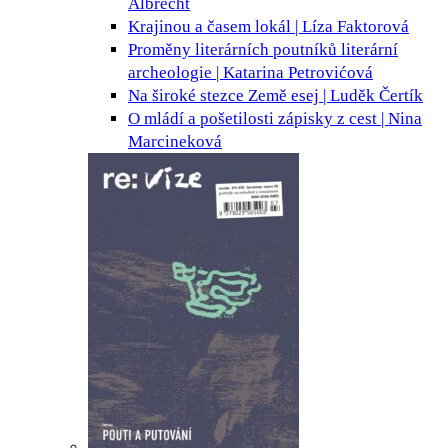
Albrecht
Krajinou a časem
lokál | Líza Faktorová
Proměny literárních poutníků
literární
archeologie | Katarina Petrovićová
Na široké stezce Země
esej | Luděk Čertík
O mládí a pošetilosti
zápisky z cest | Nina
Marcineková