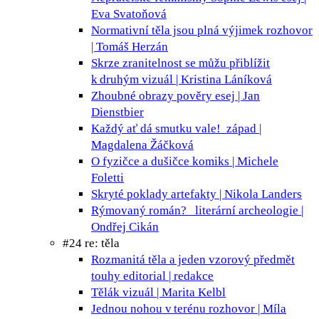
Eva Svatoňová
Normativní těla jsou plná výjimek
rozhovor
| Tomáš Herzán
Skrze zranitelnost se můžu přiblížit
k druhým
vizuál | Kristina Láníková
Zhoubné obrazy pověry
esej | Jan
Dienstbier
Každý ať dá smutku vale!
západ |
Magdalena Žáčková
O fyzičce a dušičce
komiks | Michele
Foletti
Skryté poklady
artefakty | Nikola Landers
Rýmovaný román?
literární archeologie |
Ondřej Cikán
#24 re: těla
Rozmanitá těla a jeden vzorový předmět
touhy
editorial | redakce
Tělák
vizuál | Marita Kelbl
Jednou nohou v terénu
rozhovor | Míla