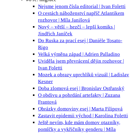
Nejsme jenom čísla
editorial | Ivan Foletti
O cestách náboženství napříč Atlantikem
rozhovor | Míla Janišová
Nový – větší – hezčí – lepší
komiks |
Jindřich Janíček
Do Ruska za prací
esej | Danièle Tosato-
Rigo
Velká výměna
západ | Adrien Palladino
Uviděla jsem převrácení dějin
rozhovor |
Ivan Foletti
Mozek a obrazy uprchlíků
vizuál | Ladislav
Kesner
Doba zlomová
esej | Bronislav Ostřanský
O obdivu a pohrdání
artefakty | Zuzana
Frantová
Obrázky domoviny
esej | Marta Filipová
Zastavit epidemii
východ | Karolina Foletti
Ještě nevím, kde mám domov
otazníky,
pomlčky a vykřičníky genderu | Míla