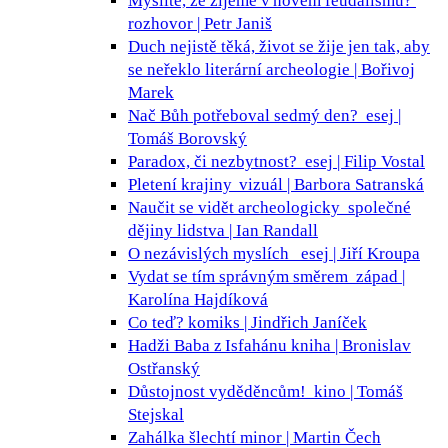
Myslíte, že žijeme v novém feudalismu?
rozhovor | Petr Janiš
Duch nejistě těká, život se žije jen tak, aby
se neřeklo
literární archeologie | Bořivoj
Marek
Nač Bůh potřeboval sedmý den?
esej |
Tomáš Borovský
Paradox, či nezbytnost?
esej | Filip Vostal
Pletení krajiny
vizuál | Barbora Satranská
Naučit se vidět archeologicky
společné
dějiny lidstva | Ian Randall
O nezávislých myslích
esej | Jiří Kroupa
Vydat se tím správným směrem
západ |
Karolína Hajdíková
Co teď?
komiks | Jindřich Janíček
Hadži Baba z Isfahánu
kniha | Bronislav
Ostřanský
Důstojnost vyděděncům!
kino | Tomáš
Stejskal
Zahálka šlechtí
minor | Martin Čech