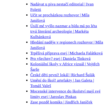
Nadávat u piva nestačí
editorial | Ivan
Foletti
Učit se procházkou
rozhovor | Míla
Janišová
Úsilí mé vyšlo nazmar a bída má po léta
trvá
literární archeologie | Markéta
Kulhánková
Hledání naděje v regionech
rozhovor | Míla
Janišová
Trpělivá příprava
esej | Michaela Falátková
Pro všechny?
esej | Daniela Tinková
Koloniální školy v Africe
vizuál | Vojtěch
Šarše
České děti první!
lokál | Richard Šulák
Umění do škol!
artefakty | Jan Galeta |
Tomáš Valeš
Mocenské intervence do školství mají své
limity
esej | Jaroslav Pinkas
Zase pozdě
komiks | Jindřich Janíček