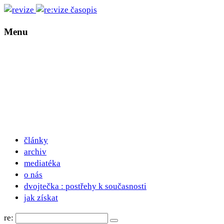
Menu
články
archiv
mediatéka
o nás
dvojtečka : postřehy k současnosti
jak získat
re: