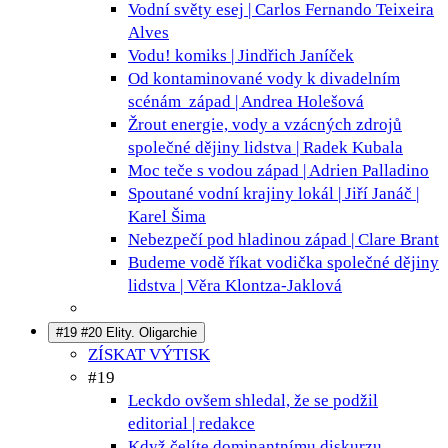
Vodní světy
esej | Carlos Fernando Teixeira
Alves
Vodu!
komiks | Jindřich Janíček
Od kontaminované vody k divadelním
scénám
západ | Andrea Holešová
Žrout energie, vody a vzácných zdrojů
společné dějiny lidstva | Radek Kubala
Moc teče s vodou
západ | Adrien Palladino
Spoutané vodní krajiny
lokál | Jiří Janáč |
Karel Šima
Nebezpečí pod hladinou
západ | Clare Brant
Budeme vodě říkat vodička
společné dějiny
lidstva | Věra Klontza-Jaklová
#19 #20 Elity. Oligarchie
ZÍSKAT VÝTISK
#19
Leckdo ovšem shledal, že se podžil
editorial | redakce
Když čelíte dominantnímu diskurzu