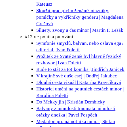
Kateusz
Sloužit pracujícím ženám?
otazníky,
pomlčky a vykřičníky genderu | Magdalena
Grešová
Siluety, zvony a čas
minor | Martin F. Lešák
#12 re: pouti a putování
Symfonie smyslů, balvan, nebo oslava ega?
editorial | Ivan Foletti
Prožitek ze Svaté země byl hlavně fyzický
rozhovor | Ivan Foletti
Bude to stát za to!
komiks | Jindřich Janíček
V krajině své duše
esej | Ondřej Jakubec
Dlouhá cesta
vizuál | Katarína Kravčíková
Historici umění na poutních cestách
minor |
Karolina Foletti
Do Mekky
jih | Kristián Dembický
Balvany z minulosti
traumata minulosti,
otázky dneška | Pavel Pospěch
Medailon pro námořníka
minor | Stefan