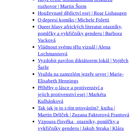
rozhovor | Martin Šorm
Houževnaté dědictví
esej | Roar Lishaugen
O depresi
komiks | Michele Foletti
Queer hlasy afrických literatur
otazníky,
pomlčky a vykřičníky genderu | Barbora
Vacková
Vládnout svému tělu
vizuál | Alena
Lochmannová
Vyzdobit pavilon diktátorem
lokál | Vojtěch
Šarše
Vražda na zamrzlém jezeře
sever | Marie-
Elisabeth Hennings
Příběhy o lásce a protivenství a
jejich protivenství
esej | Markéta
Kulhánková
Tak jak je to s tím tetováním?
kniha |
Martin Drlíček | Zuzana Faktorová Frantová
Vzpoura člověka
otazníky, pomlčky a
vykřičníky genderu | Jakub Straka | Klára