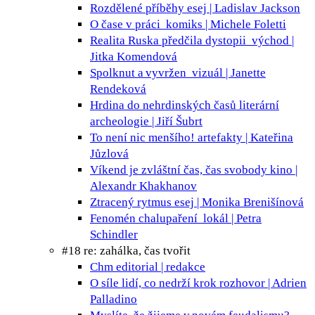
Rozdělené příběhy
esej | Ladislav Jackson
O čase v práci
komiks | Michele Foletti
Realita Ruska předčila dystopii
východ |
Jitka Komendová
Spolknut a vyvržen
vizuál | Janette
Rendeková
Hrdina do nehrdinských časů
literární
archeologie | Jiří Šubrt
To není nic menšího!
artefakty | Kateřina
Jůzlová
Víkend je zvláštní čas, čas svobody
kino |
Alexandr Khakhanov
Ztracený rytmus
esej | Monika Brenišínová
Fenomén chalupaření
lokál | Petra
Schindler
#18 re: zahálka, čas tvořit
Chm
editorial | redakce
O síle lidí, co nedrží krok
rozhovor | Adrien
Palladino