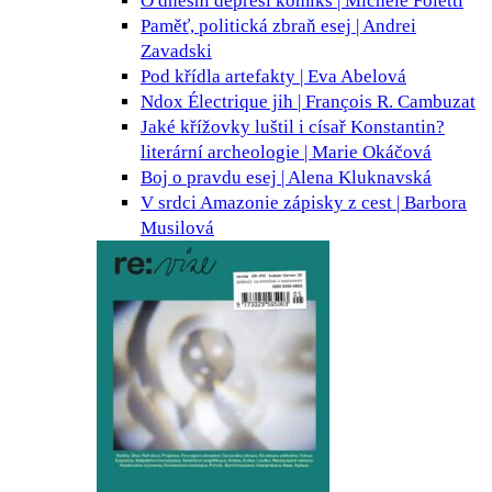
O dnešní depresi
komiks | Michele Foletti
Paměť, politická zbraň
esej | Andrei
Zavadski
Pod křídla
artefakty | Eva Abelová
Ndox Électrique
jih | François R. Cambuzat
Jaké křížovky luštil i císař Konstantin?
literární archeologie | Marie Okáčová
Boj o pravdu
esej | Alena Kluknavská
V srdci Amazonie
zápisky z cest | Barbora
Musilová