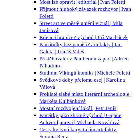
Most lze opravit!
editorial | Ivan Foletti
Přijmout hluboký závazek
rozhovor | Ivan
Foletti
Street art ve městě umění
vizuál | Míla
Janišová
Kde má hranice?
východ | Jiří Macháček
Památníky bez paměti?
artefakty | Jan
Galeta | Tomáš Valeš
Přistěhovalci v Pantheonu
západ | Adrien
Palladino
Studium Vikingů
komiks | Michele Foletti
Svědkové doby přelomu
esej | Karolina
Válová
Proklatě slabé místo
literární archeologie |
Markéta Kulhánková
Mostní rozdvojení
lokál | Petr Janiš
Památky jako zbraně
východ | Gajane
Achverdjanová | Michaela Kovářová
Cesty ke lvu i karyatidám
artefakty |
Seraina Renz