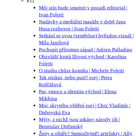
#11
Můj stín bude smutnit v pozadí
editorial |
Ivan Foletti
Nadávky a mediální masáže v době Jana
Husa
rozhovor | Ivan Foletti
Setkání se svou (zemřelou) hvězdou
vizuál |
Míla Janišová
Pochopit přítomno
západ | Adrien Palladino
Obzvlášť krutá lživost
východ | Karolina
Foletti
O studiu chůze
komiks | Michele Foletti
Tak stiskni, nebo pusť!
esej | Petra
Košťálová
Pas, emoce a identita
východ | Elena
Mikhina
Moc skrytého vědění
esej | Chrz Vladimír |
Dubovská Eva
Mýty, z nichž jsou utkány národy
jih |
Bronislav Ostřanský
Ženy u oltáře? Samozřejmě!
artefakty | Ally