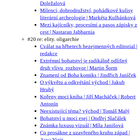
Doležalová
Milenci, dobrodružství, pohádkové kulisy
literární archeologie | Markéta Kulhánková
Mezi kajícníky, procesími a pasos
zápisky z
cest | Nastaran Jabbarnia
#20 re: elity. oligarchie
Cválat na hřbetech bezejmenných
editorial |
redakce
Extrémní bohatství je radikálně odlišný
druh vlivu
rozhovor | Martin Šorm
Znamení od Boha
komiks | Jindřich Janíček
O výkvětu a odkvétání
východ | Jakub
Hrubý
Kořeny moci
kniha | Jiří Macháček | Robert
Antonín
Neexistující téma?
východ | Tomáš Malý
Bohatství u moci
esej | Ondřej Slačálek
Známka luxusu
vizuál | Míla Janišová
Co prosákne z uzavřeného kruhu
západ |
Asya Yigit