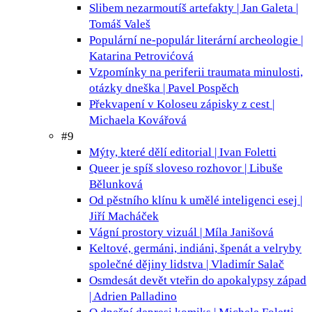
Slibem nezarmoutíš
artefakty | Jan Galeta |
Tomáš Valeš
Populární ne-populár
literární archeologie |
Katarina Petrovićová
Vzpomínky na periferii
traumata minulosti,
otázky dneška | Pavel Pospěch
Překvapení v Koloseu
zápisky z cest |
Michaela Kovářová
#9
Mýty, které dělí
editorial | Ivan Foletti
Queer je spíš sloveso
rozhovor | Libuše
Bělunková
Od pěstního klínu k umělé inteligenci
esej |
Jiří Macháček
Vágní prostory
vizuál | Míla Janišová
Keltové, germáni, indiáni, špenát a velryby
společné dějiny lidstva | Vladimír Salač
Osmdesát devět vteřin do apokalypsy
západ
| Adrien Palladino