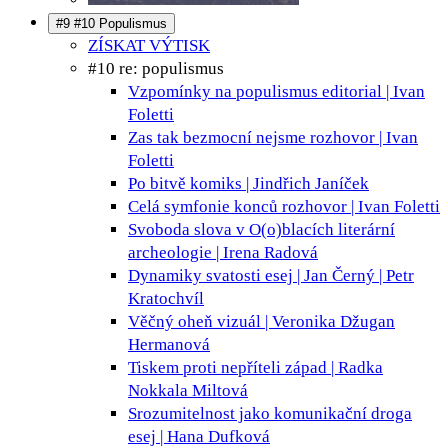
#9 #10 Populismus
ZÍSKAT VÝTISK
#10 re: populismus
Vzpomínky na populismus
editorial | Ivan
Foletti
Zas tak bezmocní nejsme
rozhovor | Ivan
Foletti
Po bitvě
komiks | Jindřich Janíček
Celá symfonie konců
rozhovor | Ivan Foletti
Svoboda slova v O(o)blacích
literární
archeologie | Irena Radová
Dynamiky svatosti
esej | Jan Černý | Petr
Kratochvíl
Věčný oheň
vizuál | Veronika Džugan
Hermanová
Tiskem proti nepříteli
západ | Radka
Nokkala Miltová
Srozumitelnost jako komunikační droga
esej | Hana Dufková