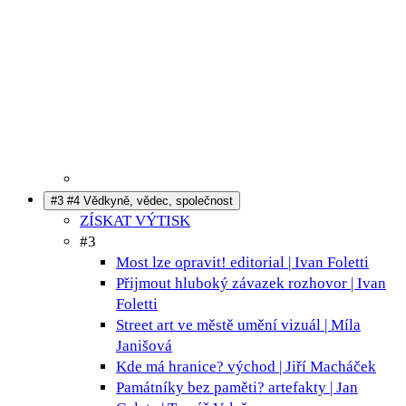
#3 #4 Vědkyně, vědec, společnost
ZÍSKAT VÝTISK
#3
Most lze opravit!
editorial | Ivan Foletti
Přijmout hluboký závazek
rozhovor | Ivan
Foletti
Street art ve městě umění
vizuál | Míla
Janišová
Kde má hranice?
východ | Jiří Macháček
Památníky bez paměti?
artefakty | Jan