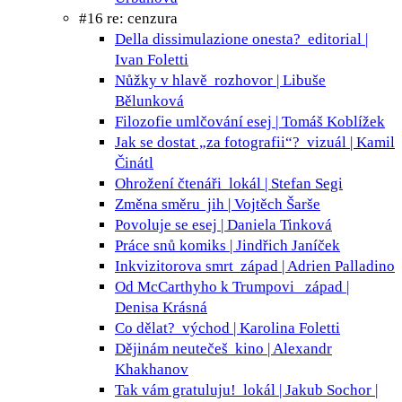
#16 re: cenzura
Della dissimulazione onesta?
editorial |
Ivan Foletti
Nůžky v hlavě
rozhovor | Libuše
Bělunková
Filozofie umlčování
esej | Tomáš Koblížek
Jak se dostat „za fotografii“?
vizuál | Kamil
Činátl
Ohrožení čtenáři
lokál | Stefan Segi
Změna směru
jih | Vojtěch Šarše
Povoluje se
esej | Daniela Tinková
Práce snů
komiks | Jindřich Janíček
Inkvizitorova smrt
západ | Adrien Palladino
Od McCarthyho k Trumpovi
západ |
Denisa Krásná
Co dělat?
východ | Karolina Foletti
Dějinám neutečeš
kino | Alexandr
Khakhanov
Tak vám gratuluju!
lokál | Jakub Sochor |