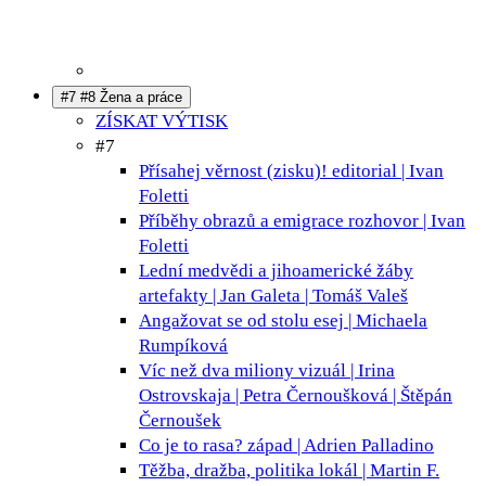
#7 #8 Žena a práce
ZÍSKAT VÝTISK
#7
Přísahej věrnost (zisku)!
editorial | Ivan
Foletti
Příběhy obrazů a emigrace
rozhovor | Ivan
Foletti
Lední medvědi a jihoamerické žáby
artefakty | Jan Galeta | Tomáš Valeš
Angažovat se od stolu
esej | Michaela
Rumpíková
Víc než dva miliony
vizuál | Irina
Ostrovskaja | Petra Černoušková | Štěpán
Černoušek
Co je to rasa?
západ | Adrien Palladino
Těžba, dražba, politika
lokál | Martin F.