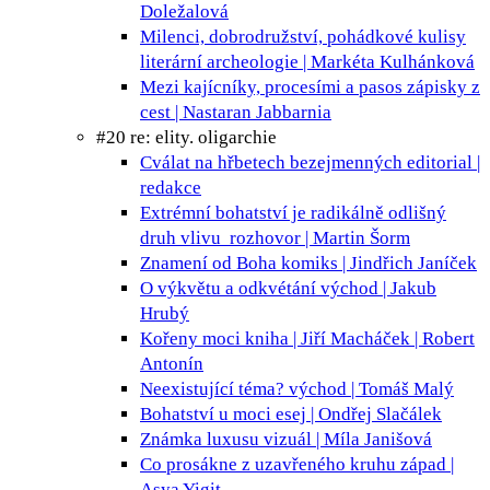
Doležalová
Milenci, dobrodružství, pohádkové kulisy
literární archeologie | Markéta Kulhánková
Mezi kajícníky, procesími a pasos
zápisky z
cest | Nastaran Jabbarnia
#20 re: elity. oligarchie
Cválat na hřbetech bezejmenných
editorial |
redakce
Extrémní bohatství je radikálně odlišný
druh vlivu
rozhovor | Martin Šorm
Znamení od Boha
komiks | Jindřich Janíček
O výkvětu a odkvétání
východ | Jakub
Hrubý
Kořeny moci
kniha | Jiří Macháček | Robert
Antonín
Neexistující téma?
východ | Tomáš Malý
Bohatství u moci
esej | Ondřej Slačálek
Známka luxusu
vizuál | Míla Janišová
Co prosákne z uzavřeného kruhu
západ |
Asya Yigit