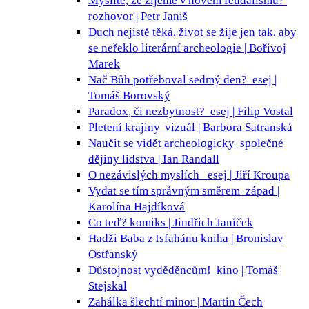
Myslíte, že žijeme v novém feudalismu?
rozhovor | Petr Janiš
Duch nejistě těká, život se žije jen tak, aby
se neřeklo
literární archeologie | Bořivoj
Marek
Nač Bůh potřeboval sedmý den?
esej |
Tomáš Borovský
Paradox, či nezbytnost?
esej | Filip Vostal
Pletení krajiny
vizuál | Barbora Satranská
Naučit se vidět archeologicky
společné
dějiny lidstva | Ian Randall
O nezávislých myslích
esej | Jiří Kroupa
Vydat se tím správným směrem
západ |
Karolína Hajdíková
Co teď?
komiks | Jindřich Janíček
Hadži Baba z Isfahánu
kniha | Bronislav
Ostřanský
Důstojnost vyděděncům!
kino | Tomáš
Stejskal
Zahálka šlechtí
minor | Martin Čech