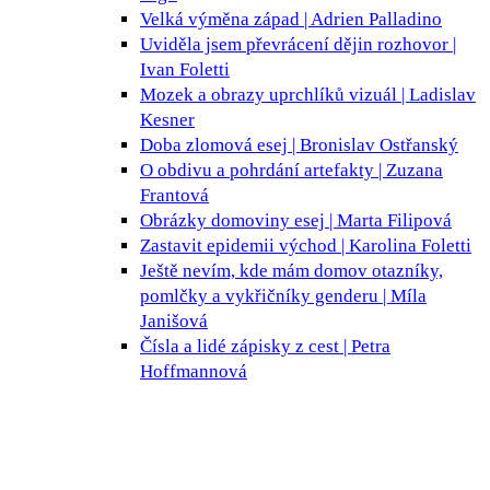
Velká výměna
západ | Adrien Palladino
Uviděla jsem převrácení dějin
rozhovor |
Ivan Foletti
Mozek a obrazy uprchlíků
vizuál | Ladislav
Kesner
Doba zlomová
esej | Bronislav Ostřanský
O obdivu a pohrdání
artefakty | Zuzana
Frantová
Obrázky domoviny
esej | Marta Filipová
Zastavit epidemii
východ | Karolina Foletti
Ještě nevím, kde mám domov
otazníky,
pomlčky a vykřičníky genderu | Míla
Janišová
Čísla a lidé
zápisky z cest | Petra
Hoffmannová