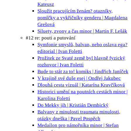
Kateusz
Sloužit pracujícím ženám?
otazníky,
pomlčky a vykřičníky genderu | Magdalena
Grešová
Siluety, zvony a čas
minor | Martin F. Lešák
#12 re: pouti a putování
Symfonie smyslů, balvan, nebo oslava ega?
editorial | Ivan Foletti
Prožitek ze Svaté země byl hlavně fyzický
rozhovor | Ivan Foletti
Bude to stát za to!
komiks | Jindřich Janíček
V krajině své duše
esej | Ondřej Jakubec
Dlouhá cesta
vizuál | Katarína Kravčíková
Historici umění na poutních cestách
minor |
Karolina Foletti
Do Mekky
jih | Kristián Dembický
Balvany z minulosti
traumata minulosti,
otázky dneška | Pavel Pospěch
Medailon pro námořníka
minor | Stefan