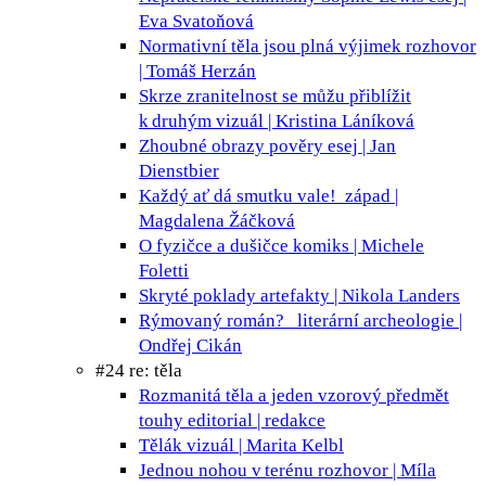
Eva Svatoňová
Normativní těla jsou plná výjimek
rozhovor
| Tomáš Herzán
Skrze zranitelnost se můžu přiblížit
k druhým
vizuál | Kristina Láníková
Zhoubné obrazy pověry
esej | Jan
Dienstbier
Každý ať dá smutku vale!
západ |
Magdalena Žáčková
O fyzičce a dušičce
komiks | Michele
Foletti
Skryté poklady
artefakty | Nikola Landers
Rýmovaný román?
literární archeologie |
Ondřej Cikán
#24 re: těla
Rozmanitá těla a jeden vzorový předmět
touhy
editorial | redakce
Tělák
vizuál | Marita Kelbl
Jednou nohou v terénu
rozhovor | Míla