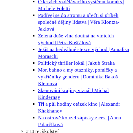
O krizích vzdělávacího systému
komiks |
Michele Foletti
Podívej se do stromu a přečti si příběh
společné dějiny lidstva | Věra Klontza-
Jaklová
Zelená duše vína doutná na vinicích
východ | Petra Košťálová
Ježíš na hedvábné stezce
východ | Annalisa
Moraschi
Politický thriller
lokál | Jakub Straka
Mor, bahno a my
otazníky, pomlčky a
vykřičníky genderu | Dominika Bakoš
Kleinová
Skenování krajiny
vizuál | Michal
Kindernay
Tři a půl hodiny otázek
kino | Alexandr
Khakhanov
Na ostrově kouzel
zápisky z cest | Anna
Palarčíková
#14 re: školství