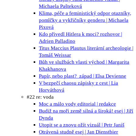
Michaela Pašteková
Klima, péče a feministický odpor
otazníky,
pomlčky a vykřičníky genderu | Michaela
Pixová
Kdo přivedl Hitlera k moci?
rozhovor |
Adrien Palladino
Titus Maccius Plautus
literární archeologie |
Tomáš Weissar
Bůh ve službách vlasti
východ | Margarita
Khakhanova
Papír, nebo plast?
západ | Elsa Devienne
V bezpečí chaosu
zápisky z cest | Lia
Horváthová
#22 re: voda
Moc a málo vody
editorial | redakce
Budiž na moři země silná a široká!
esej | Jiří
Dynda
Utopit se a znovu ožít
vizuál | Petr Janiš
Otrávená studně
esej | Jan Dienstbier