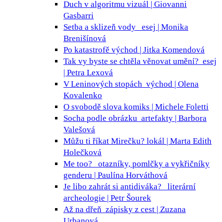
Duch v algoritmu
vizuál | Giovanni
Gasbarri
Setba a sklizeň vody
esej | Monika
Brenišínová
Po katastrofě
východ | Jitka Komendová
Tak vy byste se chtěla věnovat umění?
esej
| Petra Lexová
V Leninových stopách
východ | Olena
Kovalenko
O svobodě slova
komiks | Michele Foletti
Socha podle obrázku
artefakty | Barbora
Valešová
Můžu ti říkat Mirečku?
lokál | Marta Edith
Holečková
Me too?
otazníky, pomlčky a vykřičníky
genderu | Paulína Horváthová
Je libo zahrát si antidiváka?
literární
archeologie | Petr Šourek
Až na dřeň
zápisky z cest | Zuzana
Urbanová