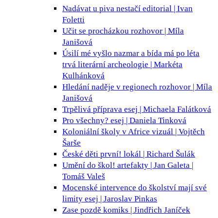
Nadávat u piva nestačí
editorial | Ivan
Foletti
Učit se procházkou
rozhovor | Míla
Janišová
Úsilí mé vyšlo nazmar a bída má po léta
trvá
literární archeologie | Markéta
Kulhánková
Hledání naděje v regionech
rozhovor | Míla
Janišová
Trpělivá příprava
esej | Michaela Falátková
Pro všechny?
esej | Daniela Tinková
Koloniální školy v Africe
vizuál | Vojtěch
Šarše
České děti první!
lokál | Richard Šulák
Umění do škol!
artefakty | Jan Galeta |
Tomáš Valeš
Mocenské intervence do školství mají své
limity
esej | Jaroslav Pinkas
Zase pozdě
komiks | Jindřich Janíček