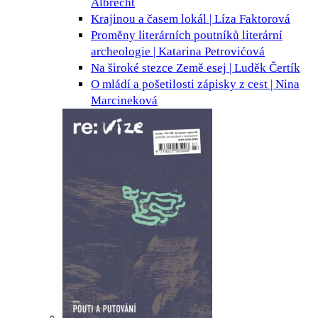
Albrecht
Krajinou a časem
lokál | Líza Faktorová
Proměny literárních poutníků
literární
archeologie | Katarina Petrovićová
Na široké stezce Země
esej | Luděk Čertík
O mládí a pošetilosti
zápisky z cest | Nina
Marcineková