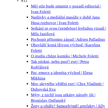
#11
Můj stín bude smutnit v pozadí
editorial |
Ivan Foletti
Nadávky a mediální masáže v době Jana
Husa
rozhovor | Ivan Foletti
Setkání se svou (zemřelou) hvězdou
vizuál |
Míla Janišová
Pochopit přítomno
západ | Adrien Palladino
Obzvlášť krutá lživost
východ | Karolina
Foletti
O studiu chůze
komiks | Michele Foletti
Tak stiskni, nebo pusť!
esej | Petra
Košťálová
Pas, emoce a identita
východ | Elena
Mikhina
Moc skrytého vědění
esej | Chrz Vladimír |
Dubovská Eva
Mýty, z nichž jsou utkány národy
jih |
Bronislav Ostřanský
Ženy u oltáře? Samozřejmě!
artefakty | Ally