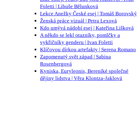
Foletti | Libuše Bělunková
Lekce Anežky České
esej | Tomáš Borovský
Ženská práce
vizuál | Petra Lexová
Kdo umývá nádobí
esej | Kateřina Lišková
A někdo se lekl
otazníky, pomlčky a
vykřičníky genderu | Ivan Foletti
Klíčovou dírkou
artefakty | Serena Romano
Zapomenutý svět
západ | Sabina
Rosenbergová
Kyniska, Euryleonis, Bereníké
společné
dějiny lidstva | Věra Klontza-Jaklová