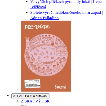
Ve vyšších příčkách pyramidy
lokál | Irena
Ivičičová
Stoleté výročí nedokončeného míru
západ |
Adrien Palladino
#11 #12 Pouti a putování
ZÍSKAT VÝTISK