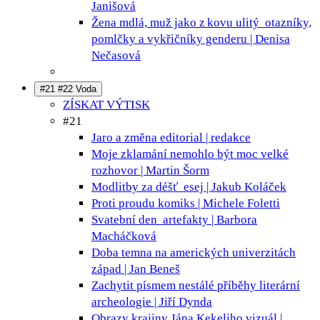
Janišová
Žena mdlá, muž jako z kovu ulitý
otazníky,
pomlčky a vykřičníky genderu | Denisa
Nečasová
#21 #22 Voda
ZÍSKAT VÝTISK
#21
Jaro a změna
editorial | redakce
Moje zklamání nemohlo být moc velké
rozhovor | Martin Šorm
Modlitby za déšť
esej | Jakub Koláček
Proti proudu
komiks | Michele Foletti
Svatební den
artefakty | Barbora
Macháčková
Doba temna na amerických univerzitách
západ | Jan Beneš
Zachytit písmem nestálé příběhy
literární
archeologie | Jiří Dynda
Obrazy krajiny Jána Kekeliho
vizuál |