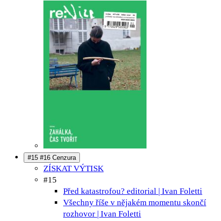
#15 #16 Cenzura
ZÍSKAT VÝTISK
#15
Před katastrofou?
editorial | Ivan Foletti
Všechny říše v nějakém momentu skončí
rozhovor | Ivan Foletti