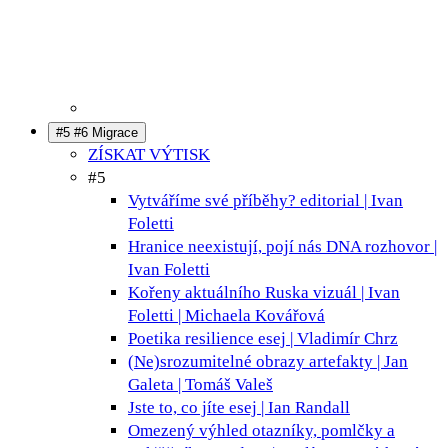
#5 #6 Migrace
ZÍSKAT VÝTISK
#5
Vytváříme své příběhy?
editorial | Ivan
Foletti
Hranice neexistují, pojí nás DNA
rozhovor |
Ivan Foletti
Kořeny aktuálního Ruska
vizuál | Ivan
Foletti | Michaela Kovářová
Poetika resilience
esej | Vladimír Chrz
(Ne)srozumitelné obrazy
artefakty | Jan
Galeta | Tomáš Valeš
Jste to, co jíte
esej | Ian Randall
Omezený výhled
otazníky, pomlčky a