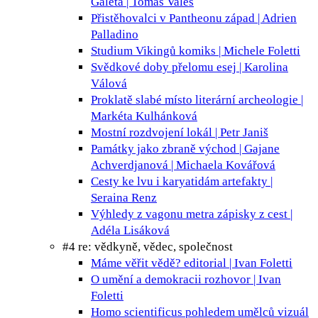
Galeta | Tomáš Valeš
Přistěhovalci v Pantheonu
západ | Adrien
Palladino
Studium Vikingů
komiks | Michele Foletti
Svědkové doby přelomu
esej | Karolina
Válová
Proklatě slabé místo
literární archeologie |
Markéta Kulhánková
Mostní rozdvojení
lokál | Petr Janiš
Památky jako zbraně
východ | Gajane
Achverdjanová | Michaela Kovářová
Cesty ke lvu i karyatidám
artefakty |
Seraina Renz
Výhledy z vagonu metra
zápisky z cest |
Adéla Lisáková
#4 re: vědkyně, vědec, společnost
Máme věřit vědě?
editorial | Ivan Foletti
O umění a demokracii
rozhovor | Ivan
Foletti
Homo scientificus pohledem umělců
vizuál