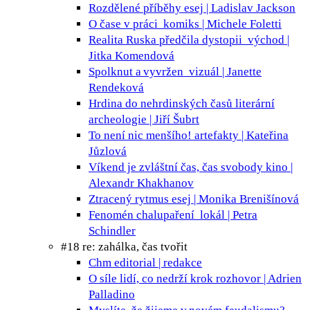
Rozdělené příběhy
esej | Ladislav Jackson
O čase v práci
komiks | Michele Foletti
Realita Ruska předčila dystopii
východ |
Jitka Komendová
Spolknut a vyvržen
vizuál | Janette
Rendeková
Hrdina do nehrdinských časů
literární
archeologie | Jiří Šubrt
To není nic menšího!
artefakty | Kateřina
Jůzlová
Víkend je zvláštní čas, čas svobody
kino |
Alexandr Khakhanov
Ztracený rytmus
esej | Monika Brenišínová
Fenomén chalupaření
lokál | Petra
Schindler
#18 re: zahálka, čas tvořit
Chm
editorial | redakce
O síle lidí, co nedrží krok
rozhovor | Adrien
Palladino