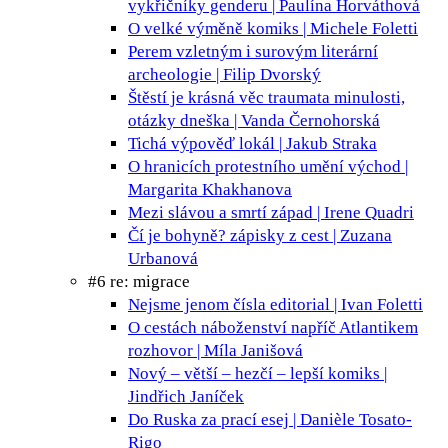
vykřičníky genderu | Paulína Horváthová
O velké výměně
komiks | Michele Foletti
Perem vzletným i surovým
literární
archeologie | Filip Dvorský
Štěstí je krásná věc
traumata minulosti,
otázky dneška | Vanda Černohorská
Tichá výpověď
lokál | Jakub Straka
O hranicích protestního umění
východ |
Margarita Khakhanova
Mezi slávou a smrtí
západ | Irene Quadri
Čí je bohyně?
zápisky z cest | Zuzana
Urbanová
#6 re: migrace
Nejsme jenom čísla
editorial | Ivan Foletti
O cestách náboženství napříč Atlantikem
rozhovor | Míla Janišová
Nový – větší – hezčí – lepší
komiks |
Jindřich Janíček
Do Ruska za prací
esej | Danièle Tosato-
Rigo