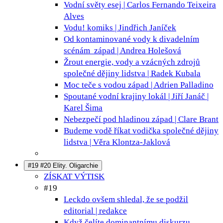
Vodní světy
esej | Carlos Fernando Teixeira
Alves
Vodu!
komiks | Jindřich Janíček
Od kontaminované vody k divadelním
scénám
západ | Andrea Holešová
Žrout energie, vody a vzácných zdrojů
společné dějiny lidstva | Radek Kubala
Moc teče s vodou
západ | Adrien Palladino
Spoutané vodní krajiny
lokál | Jiří Janáč |
Karel Šima
Nebezpečí pod hladinou
západ | Clare Brant
Budeme vodě říkat vodička
společné dějiny
lidstva | Věra Klontza-Jaklová
#19 #20 Elity. Oligarchie
ZÍSKAT VÝTISK
#19
Leckdo ovšem shledal, že se podžil
editorial | redakce
Když čelíte dominantnímu diskurzu