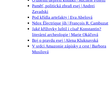
O dnešní depresi
komiks | Michele Foletti
Paměť, politická zbraň
esej | Andrei
Zavadski
Pod křídla
artefakty | Eva Abelová
Ndox Électrique
jih | François R. Cambuzat
Jaké křížovky luštil i císař Konstantin?
literární archeologie | Marie Okáčová
Boj o pravdu
esej | Alena Kluknavská
V srdci Amazonie
zápisky z cest | Barbora
Musilová