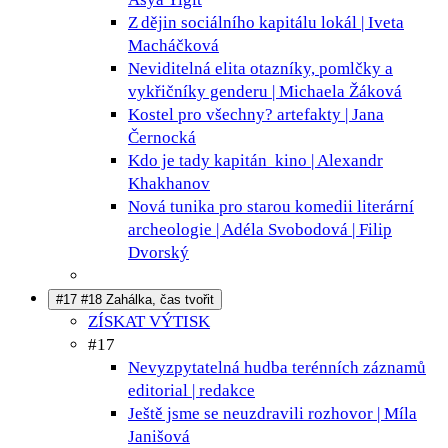
Z dějin sociálního kapitálu
lokál | Iveta
Macháčková
Neviditelná elita
otazníky, pomlčky a
vykřičníky genderu | Michaela Žáková
Kostel pro všechny?
artefakty | Jana
Černocká
Kdo je tady kapitán
kino | Alexandr
Khakhanov
Nová tunika pro starou komedii
literární
archeologie | Adéla Svobodová | Filip
Dvorský
#17 #18 Zahálka, čas tvořit
ZÍSKAT VÝTISK
#17
Nevyzpytatelná hudba terénních záznamů
editorial | redakce
Ještě jsme se neuzdravili
rozhovor | Míla
Janišová