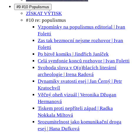
#9 #10 Populismus
ZÍSKAT VÝTISK
#10 re: populismus
Vzpomínky na populismus
editorial | Ivan
Foletti
Zas tak bezmocní nejsme
rozhovor | Ivan
Foletti
Po bitvě
komiks | Jindřich Janíček
Celá symfonie konců
rozhovor | Ivan Foletti
Svoboda slova v O(o)blacích
literární
archeologie | Irena Radová
Dynamiky svatosti
esej | Jan Černý | Petr
Kratochvíl
Věčný oheň
vizuál | Veronika Džugan
Hermanová
Tiskem proti nepříteli
západ | Radka
Nokkala Miltová
Srozumitelnost jako komunikační droga
esej | Hana Dufková