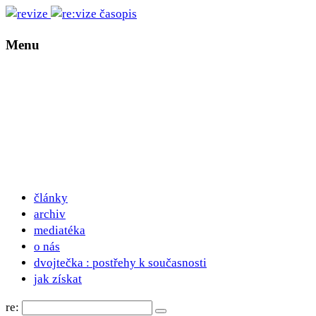
Menu
články
archiv
mediatéka
o nás
dvojtečka : postřehy k současnosti
jak získat
re: