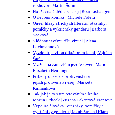
rozhovor | Martin Šorm
Houževnaté dědictví
esej | Roar Lishaugen
O depresi
komiks | Michele Foletti
Queer hlasy afrických literatur
otazníky,
pomlčky a vykřičníky genderu | Barbora
Vacková
Vládnout svému tělu
vizuál | Alena
Lochmannová
Vyzdobit pavilon diktátorem
lokál | Vojtěch
Šarše
Vražda na zamrzlém jezeře
sever | Marie-
Elisabeth Hennings
Příběhy o lásce a protivenství a
jejich protivenství
esej | Markéta
Kulhánková
Tak jak je to s tím tetováním?
kniha |
Martin Drlíček | Zuzana Faktorová Frantová
Vzpoura člověka
otazníky, pomlčky a
vykřičníky genderu | Jakub Straka | Klára