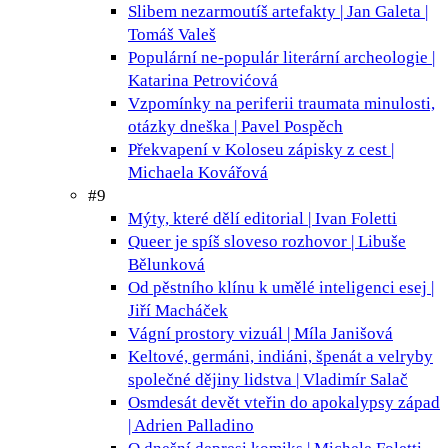
Slibem nezarmoutíš
artefakty | Jan Galeta |
Tomáš Valeš
Populární ne-populár
literární archeologie |
Katarina Petrovićová
Vzpomínky na periferii
traumata minulosti,
otázky dneška | Pavel Pospěch
Překvapení v Koloseu
zápisky z cest |
Michaela Kovářová
#9
Mýty, které dělí
editorial | Ivan Foletti
Queer je spíš sloveso
rozhovor | Libuše
Bělunková
Od pěstního klínu k umělé inteligenci
esej |
Jiří Macháček
Vágní prostory
vizuál | Míla Janišová
Keltové, germáni, indiáni, špenát a velryby
společné dějiny lidstva | Vladimír Salač
Osmdesát devět vteřin do apokalypsy
západ
| Adrien Palladino