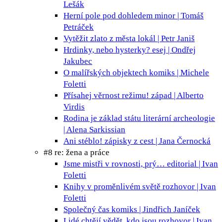
Lešák
Herní pole pod dohledem
minor | Tomáš
Petráček
Vytěžit zlato z města
lokál | Petr Janiš
Hrdinky, nebo hysterky?
esej | Ondřej
Jakubec
O malířských objektech
komiks | Michele
Foletti
Přísahej věrnost režimu!
západ | Alberto
Virdis
Rodina je základ státu
literární archeologie
| Alena Sarkissian
Ani stéblo!
zápisky z cest | Jana Černocká
#8 re: žena a práce
Jsme mistři v rovnosti, prý…
editorial | Ivan
Foletti
Knihy v proměnlivém světě
rozhovor | Ivan
Foletti
Společný čas
komiks | Jindřich Janíček
Lidé chtějí vědět, kdo jsou
rozhovor | Ivan