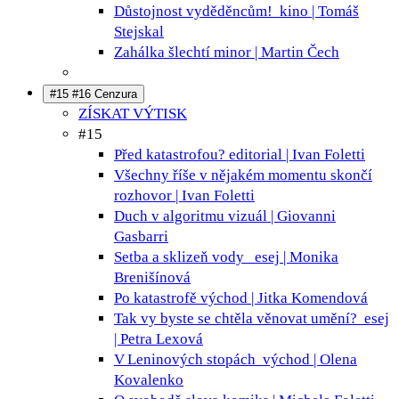
Důstojnost vyděděncům!
kino | Tomáš
Stejskal
Zahálka šlechtí
minor | Martin Čech
#15 #16 Cenzura
ZÍSKAT VÝTISK
#15
Před katastrofou?
editorial | Ivan Foletti
Všechny říše v nějakém momentu skončí
rozhovor | Ivan Foletti
Duch v algoritmu
vizuál | Giovanni
Gasbarri
Setba a sklizeň vody
esej | Monika
Brenišínová
Po katastrofě
východ | Jitka Komendová
Tak vy byste se chtěla věnovat umění?
esej
| Petra Lexová
V Leninových stopách
východ | Olena
Kovalenko