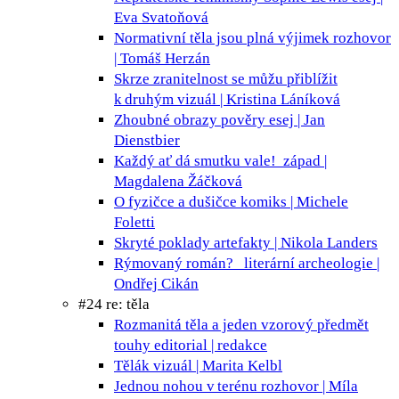
Eva Svatoňová
Normativní těla jsou plná výjimek
rozhovor
| Tomáš Herzán
Skrze zranitelnost se můžu přiblížit
k druhým
vizuál | Kristina Láníková
Zhoubné obrazy pověry
esej | Jan
Dienstbier
Každý ať dá smutku vale!
západ |
Magdalena Žáčková
O fyzičce a dušičce
komiks | Michele
Foletti
Skryté poklady
artefakty | Nikola Landers
Rýmovaný román?
literární archeologie |
Ondřej Cikán
#24 re: těla
Rozmanitá těla a jeden vzorový předmět
touhy
editorial | redakce
Tělák
vizuál | Marita Kelbl
Jednou nohou v terénu
rozhovor | Míla