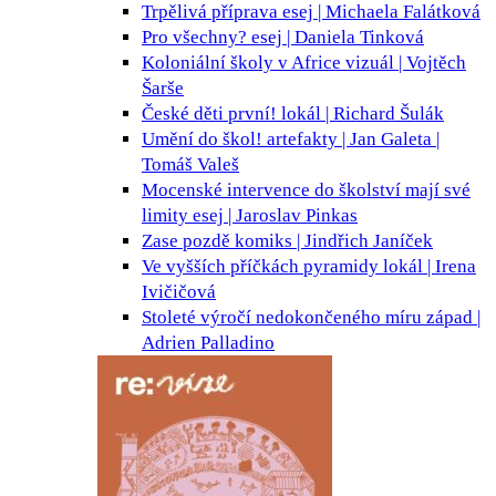
Trpělivá příprava
esej | Michaela Falátková
Pro všechny?
esej | Daniela Tinková
Koloniální školy v Africe
vizuál | Vojtěch
Šarše
České děti první!
lokál | Richard Šulák
Umění do škol!
artefakty | Jan Galeta |
Tomáš Valeš
Mocenské intervence do školství mají své
limity
esej | Jaroslav Pinkas
Zase pozdě
komiks | Jindřich Janíček
Ve vyšších příčkách pyramidy
lokál | Irena
Ivičičová
Stoleté výročí nedokončeného míru
západ |
Adrien Palladino