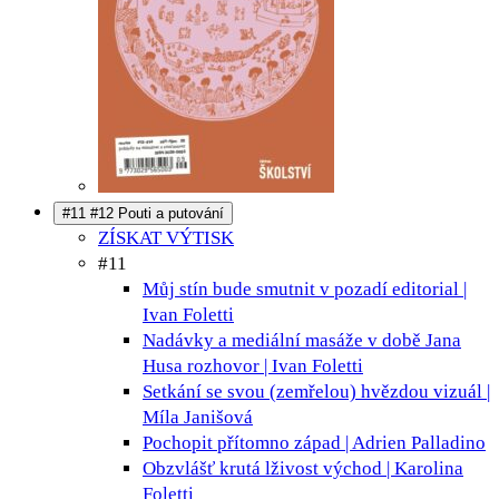
#11 #12 Pouti a putování
ZÍSKAT VÝTISK
#11
Můj stín bude smutnit v pozadí
editorial |
Ivan Foletti
Nadávky a mediální masáže v době Jana
Husa
rozhovor | Ivan Foletti
Setkání se svou (zemřelou) hvězdou
vizuál |
Míla Janišová
Pochopit přítomno
západ | Adrien Palladino
Obzvlášť krutá lživost
východ | Karolina
Foletti