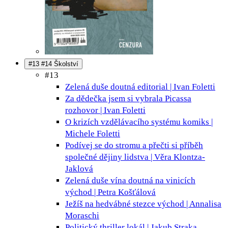
#13 #14 Školství
#13
Zelená duše doutná
editorial | Ivan Foletti
Za dědečka jsem si vybrala Picassa
rozhovor | Ivan Foletti
O krizích vzdělávacího systému
komiks |
Michele Foletti
Podívej se do stromu a přečti si příběh
společné dějiny lidstva | Věra Klontza-
Jaklová
Zelená duše vína doutná na vinicích
východ | Petra Košťálová
Ježíš na hedvábné stezce
východ | Annalisa
Moraschi
Politický thriller
lokál | Jakub Straka