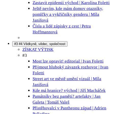
Zastavit epidemii
východ | Karolina Foletti
Ještě nevím, kde mám domov
otazníky,
pomlčky a vykřičníky genderu | Míla
Janišová
Čísla a lidé
zápisky z cest | Petra
Hoffmannová
#3 #4 Vědkyně, vědec, společnost
ZÍSKAT VÝTISK
#3
Most lze opravit!
editorial | Ivan Foletti
Přijmout hluboký závazek
rozhovor | Ivan
Foletti
Street art ve městě umění
vizuál | Míla
Janišová
Kde má hranice?
východ | Jiří Macháček
Památníky bez paměti?
artefakty | Jan
Galeta | Tomáš Valeš
Přistěhovalci v Pantheonu
západ | Adrien
Palladino