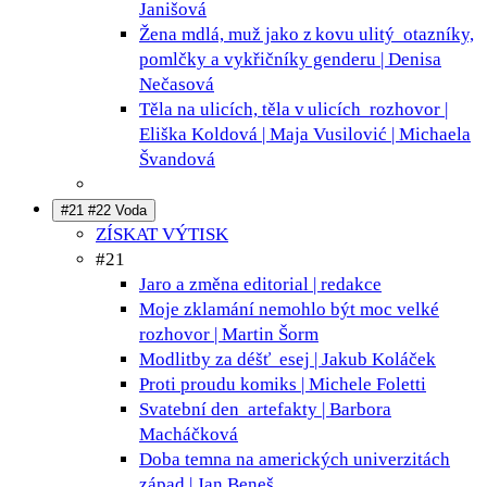
Janišová
Žena mdlá, muž jako z kovu ulitý
otazníky,
pomlčky a vykřičníky genderu | Denisa
Nečasová
Těla na ulicích, těla v ulicích
rozhovor |
Eliška Koldová | Maja Vusilović | Michaela
Švandová
#21 #22 Voda
ZÍSKAT VÝTISK
#21
Jaro a změna
editorial | redakce
Moje zklamání nemohlo být moc velké
rozhovor | Martin Šorm
Modlitby za déšť
esej | Jakub Koláček
Proti proudu
komiks | Michele Foletti
Svatební den
artefakty | Barbora
Macháčková
Doba temna na amerických univerzitách
západ | Jan Beneš