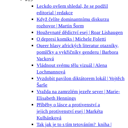
Leckdo ovšem shledal, že se podžil
editorial | redakce
Když čelíte dominantnímu diskurzu
rozhovor | Martin Šorm
Houževnaté dědictví
esej | Roar Lishaugen
O depresi
komiks | Michele Foletti
Queer hlasy afrických literatur
otazníky,
pomlčky a vykřičníky genderu | Barbora
Vacková
Vládnout svému tělu
vizuál | Alena
Lochmannová
Vyzdobit pavilon diktátorem
lokál | Vojtěch
Šarše
Vražda na zamrzlém jezeře
sever | Marie-
Elisabeth Hennings
Příběhy o lásce a protivenství a
jejich protivenství
esej | Markéta
Kulhánková
Tak jak je to s tím tetováním?
kniha |