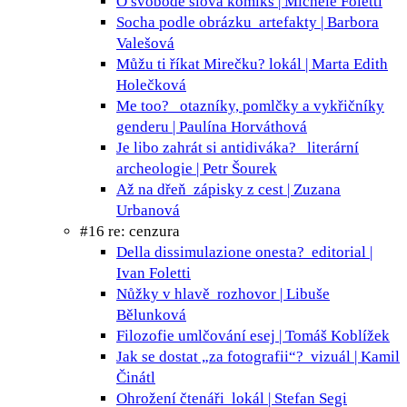
O svobodě slova
komiks | Michele Foletti
Socha podle obrázku
artefakty | Barbora
Valešová
Můžu ti říkat Mirečku?
lokál | Marta Edith
Holečková
Me too?
otazníky, pomlčky a vykřičníky
genderu | Paulína Horváthová
Je libo zahrát si antidiváka?
literární
archeologie | Petr Šourek
Až na dřeň
zápisky z cest | Zuzana
Urbanová
#16 re: cenzura
Della dissimulazione onesta?
editorial |
Ivan Foletti
Nůžky v hlavě
rozhovor | Libuše
Bělunková
Filozofie umlčování
esej | Tomáš Koblížek
Jak se dostat „za fotografii“?
vizuál | Kamil
Činátl
Ohrožení čtenáři
lokál | Stefan Segi