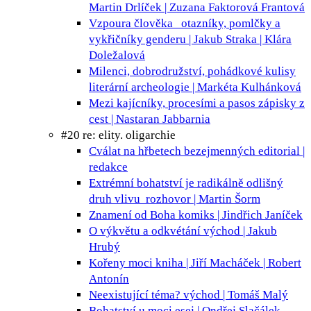
Martin Drlíček | Zuzana Faktorová Frantová
Vzpoura člověka
otazníky, pomlčky a
vykřičníky genderu | Jakub Straka | Klára
Doležalová
Milenci, dobrodružství, pohádkové kulisy
literární archeologie | Markéta Kulhánková
Mezi kajícníky, procesími a pasos
zápisky z
cest | Nastaran Jabbarnia
#20 re: elity. oligarchie
Cválat na hřbetech bezejmenných
editorial |
redakce
Extrémní bohatství je radikálně odlišný
druh vlivu
rozhovor | Martin Šorm
Znamení od Boha
komiks | Jindřich Janíček
O výkvětu a odkvétání
východ | Jakub
Hrubý
Kořeny moci
kniha | Jiří Macháček | Robert
Antonín
Neexistující téma?
východ | Tomáš Malý
Bohatství u moci
esej | Ondřej Slačálek