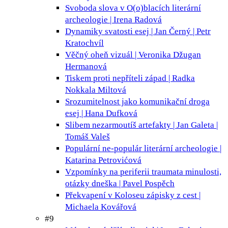
Svoboda slova v O(o)blacích
literární
archeologie | Irena Radová
Dynamiky svatosti
esej | Jan Černý | Petr
Kratochvíl
Věčný oheň
vizuál | Veronika Džugan
Hermanová
Tiskem proti nepříteli
západ | Radka
Nokkala Miltová
Srozumitelnost jako komunikační droga
esej | Hana Dufková
Slibem nezarmoutíš
artefakty | Jan Galeta |
Tomáš Valeš
Populární ne-populár
literární archeologie |
Katarina Petrovićová
Vzpomínky na periferii
traumata minulosti,
otázky dneška | Pavel Pospěch
Překvapení v Koloseu
zápisky z cest |
Michaela Kovářová
#9