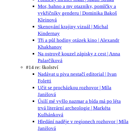
Mor, bahno a my
otazníky, pomlčky a
vykřičníky genderu | Dominika Bakoš
Kleinová
Skenování krajiny
vizuál | Michal
Kindernay
Tři a půl hodiny otázek
kino | Alexandr
Khakhanov
Na ostrově kouzel
zápisky z cest | Anna
Palarčíková
#14 re: školství
Nadávat u piva nestačí
editorial | Ivan
Foletti
Učit se procházkou
rozhovor | Míla
Janišová
Úsilí mé vyšlo nazmar a bída má po léta
trvá
literární archeologie | Markéta
Kulhánková
Hledání naděje v regionech
rozhovor | Míla
Janišová