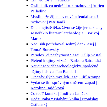
Chm
editorial | redakce
O síle lidí, co nedrží krok
rozhovor | Adrien
Palladino
Myslíte, že žijeme v novém feudalismu?
rozhovor | Petr Janiš
Duch nejistě těká, život se žije jen tak, aby
se neřeklo
literární archeologie | Bořivoj
Marek
Nač Bůh potřeboval sedmý den?
esej |
Tomáš Borovský
Paradox, či nezbytnost?
esej | Filip Vostal
Pletení krajiny
vizuál | Barbora Satranská
Naučit se vidět archeologicky
společné
dějiny lidstva | Ian Randall
O nezávislých myslích
esej | Jiří Kroupa
Vydat se tím správným směrem
západ |
Karolína Hajdíková
Co teď?
komiks | Jindřich Janíček
Hadži Baba z Isfahánu
kniha | Bronislav
Ostřanský