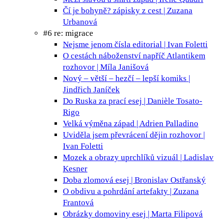
Čí je bohyně?
zápisky z cest | Zuzana
Urbanová
#6 re: migrace
Nejsme jenom čísla
editorial | Ivan Foletti
O cestách náboženství napříč Atlantikem
rozhovor | Míla Janišová
Nový – větší – hezčí – lepší
komiks |
Jindřich Janíček
Do Ruska za prací
esej | Danièle Tosato-
Rigo
Velká výměna
západ | Adrien Palladino
Uviděla jsem převrácení dějin
rozhovor |
Ivan Foletti
Mozek a obrazy uprchlíků
vizuál | Ladislav
Kesner
Doba zlomová
esej | Bronislav Ostřanský
O obdivu a pohrdání
artefakty | Zuzana
Frantová
Obrázky domoviny
esej | Marta Filipová