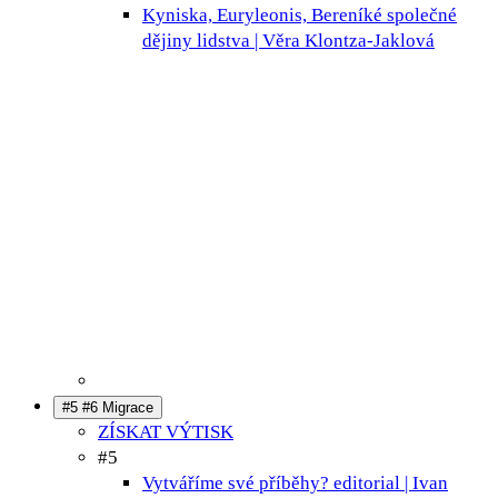
Kyniska, Euryleonis, Bereníké
společné
dějiny lidstva | Věra Klontza-Jaklová
#5 #6 Migrace
ZÍSKAT VÝTISK
#5
Vytváříme své příběhy?
editorial | Ivan