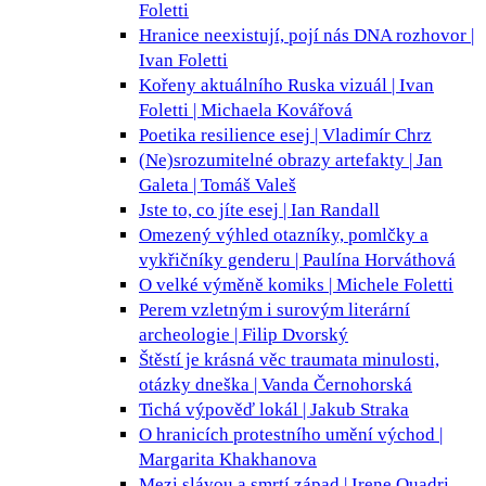
Foletti
Hranice neexistují, pojí nás DNA
rozhovor |
Ivan Foletti
Kořeny aktuálního Ruska
vizuál | Ivan
Foletti | Michaela Kovářová
Poetika resilience
esej | Vladimír Chrz
(Ne)srozumitelné obrazy
artefakty | Jan
Galeta | Tomáš Valeš
Jste to, co jíte
esej | Ian Randall
Omezený výhled
otazníky, pomlčky a
vykřičníky genderu | Paulína Horváthová
O velké výměně
komiks | Michele Foletti
Perem vzletným i surovým
literární
archeologie | Filip Dvorský
Štěstí je krásná věc
traumata minulosti,
otázky dneška | Vanda Černohorská
Tichá výpověď
lokál | Jakub Straka
O hranicích protestního umění
východ |
Margarita Khakhanova
Mezi slávou a smrtí
západ | Irene Quadri