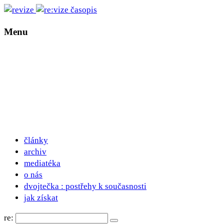
Menu
články
archiv
mediatéka
o nás
dvojtečka : postřehy k současnosti
jak získat
re: