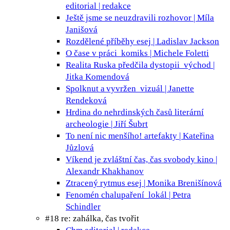
editorial | redakce
Ještě jsme se neuzdravili
rozhovor | Míla
Janišová
Rozdělené příběhy
esej | Ladislav Jackson
O čase v práci
komiks | Michele Foletti
Realita Ruska předčila dystopii
východ |
Jitka Komendová
Spolknut a vyvržen
vizuál | Janette
Rendeková
Hrdina do nehrdinských časů
literární
archeologie | Jiří Šubrt
To není nic menšího!
artefakty | Kateřina
Jůzlová
Víkend je zvláštní čas, čas svobody
kino |
Alexandr Khakhanov
Ztracený rytmus
esej | Monika Brenišínová
Fenomén chalupaření
lokál | Petra
Schindler
#18 re: zahálka, čas tvořit