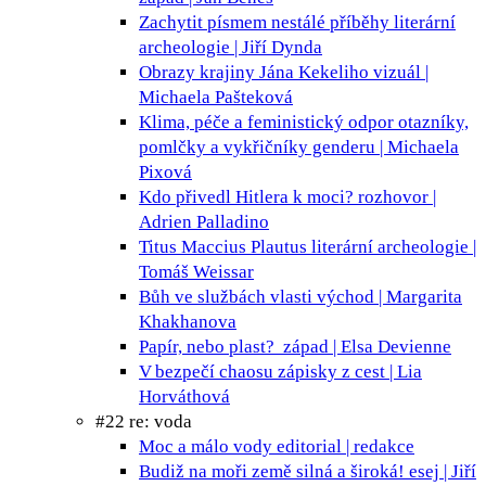
Zachytit písmem nestálé příběhy
literární
archeologie | Jiří Dynda
Obrazy krajiny Jána Kekeliho
vizuál |
Michaela Pašteková
Klima, péče a feministický odpor
otazníky,
pomlčky a vykřičníky genderu | Michaela
Pixová
Kdo přivedl Hitlera k moci?
rozhovor |
Adrien Palladino
Titus Maccius Plautus
literární archeologie |
Tomáš Weissar
Bůh ve službách vlasti
východ | Margarita
Khakhanova
Papír, nebo plast?
západ | Elsa Devienne
V bezpečí chaosu
zápisky z cest | Lia
Horváthová
#22 re: voda
Moc a málo vody
editorial | redakce
Budiž na moři země silná a široká!
esej | Jiří