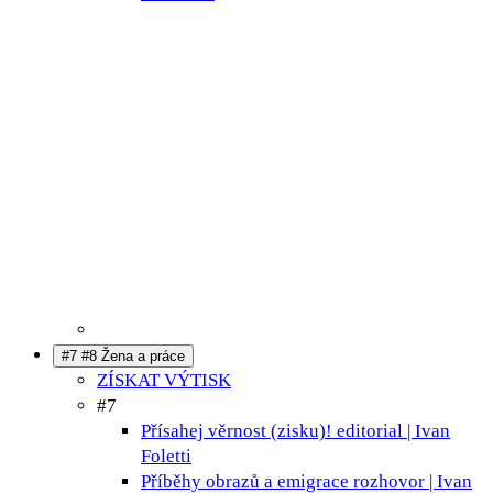
#7 #8 Žena a práce
ZÍSKAT VÝTISK
#7
Přísahej věrnost (zisku)!
editorial | Ivan
Foletti
Příběhy obrazů a emigrace
rozhovor | Ivan