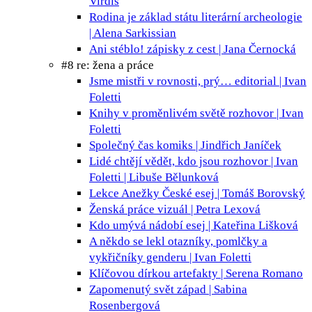
Virdis
Rodina je základ státu
literární archeologie
| Alena Sarkissian
Ani stéblo!
zápisky z cest | Jana Černocká
#8 re: žena a práce
Jsme mistři v rovnosti, prý…
editorial | Ivan
Foletti
Knihy v proměnlivém světě
rozhovor | Ivan
Foletti
Společný čas
komiks | Jindřich Janíček
Lidé chtějí vědět, kdo jsou
rozhovor | Ivan
Foletti | Libuše Bělunková
Lekce Anežky České
esej | Tomáš Borovský
Ženská práce
vizuál | Petra Lexová
Kdo umývá nádobí
esej | Kateřina Lišková
A někdo se lekl
otazníky, pomlčky a
vykřičníky genderu | Ivan Foletti
Klíčovou dírkou
artefakty | Serena Romano
Zapomenutý svět
západ | Sabina
Rosenbergová