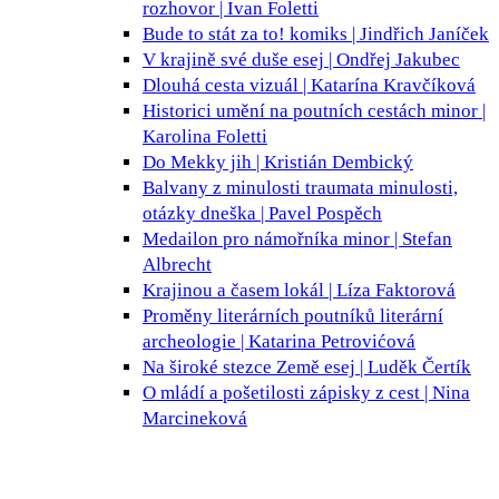
rozhovor | Ivan Foletti
Bude to stát za to!
komiks | Jindřich Janíček
V krajině své duše
esej | Ondřej Jakubec
Dlouhá cesta
vizuál | Katarína Kravčíková
Historici umění na poutních cestách
minor |
Karolina Foletti
Do Mekky
jih | Kristián Dembický
Balvany z minulosti
traumata minulosti,
otázky dneška | Pavel Pospěch
Medailon pro námořníka
minor | Stefan
Albrecht
Krajinou a časem
lokál | Líza Faktorová
Proměny literárních poutníků
literární
archeologie | Katarina Petrovićová
Na široké stezce Země
esej | Luděk Čertík
O mládí a pošetilosti
zápisky z cest | Nina
Marcineková