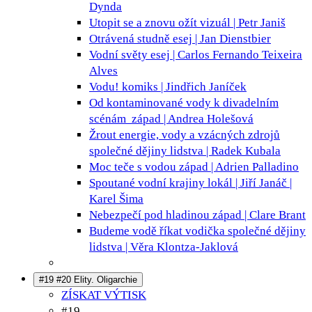
Dynda
Utopit se a znovu ožít
vizuál | Petr Janiš
Otrávená studně
esej | Jan Dienstbier
Vodní světy
esej | Carlos Fernando Teixeira
Alves
Vodu!
komiks | Jindřich Janíček
Od kontaminované vody k divadelním
scénám
západ | Andrea Holešová
Žrout energie, vody a vzácných zdrojů
společné dějiny lidstva | Radek Kubala
Moc teče s vodou
západ | Adrien Palladino
Spoutané vodní krajiny
lokál | Jiří Janáč |
Karel Šima
Nebezpečí pod hladinou
západ | Clare Brant
Budeme vodě říkat vodička
společné dějiny
lidstva | Věra Klontza-Jaklová
#19 #20 Elity. Oligarchie
ZÍSKAT VÝTISK
#19