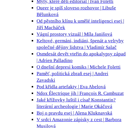
Mýty, které dělí
editorial | Ivan Foletti
Queer je spíš sloveso
rozhovor | Libuše
Bělunková
Od pěstního klínu k umělé inteligenci
esej |
Jiří Macháček
Vágní prostory
vizuál | Míla Janišová
Keltové, germáni, indiáni, špenát a velryby
společné dějiny lidstva | Vladimír Salač
Osmdesát devět vteřin do apokalypsy
západ
| Adrien Palladino
O dnešní depresi
komiks | Michele Foletti
Paměť, politická zbraň
esej | Andrei
Zavadski
Pod křídla
artefakty | Eva Abelová
Ndox Électrique
jih | François R. Cambuzat
Jaké křížovky luštil i císař Konstantin?
literární archeologie | Marie Okáčová
Boj o pravdu
esej | Alena Kluknavská
V srdci Amazonie
zápisky z cest | Barbora
Musilová