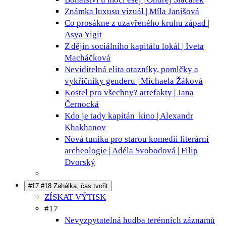
Známka luxusu
vizuál | Míla Janišová
Co prosákne z uzavřeného kruhu
západ |
Asya Yigit
Z dějin sociálního kapitálu
lokál | Iveta
Macháčková
Neviditelná elita
otazníky, pomlčky a
vykřičníky genderu | Michaela Žáková
Kostel pro všechny?
artefakty | Jana
Černocká
Kdo je tady kapitán
kino | Alexandr
Khakhanov
Nová tunika pro starou komedii
literární
archeologie | Adéla Svobodová | Filip
Dvorský
#17 #18 Zahálka, čas tvořit
ZÍSKAT VÝTISK
#17
Nevyzpytatelná hudba terénních záznamů