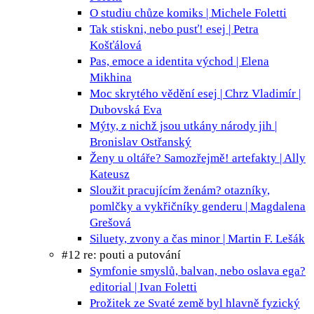
O studiu chůze
komiks | Michele Foletti
Tak stiskni, nebo pusť!
esej | Petra
Košťálová
Pas, emoce a identita
východ | Elena
Mikhina
Moc skrytého vědění
esej | Chrz Vladimír |
Dubovská Eva
Mýty, z nichž jsou utkány národy
jih |
Bronislav Ostřanský
Ženy u oltáře? Samozřejmě!
artefakty | Ally
Kateusz
Sloužit pracujícím ženám?
otazníky,
pomlčky a vykřičníky genderu | Magdalena
Grešová
Siluety, zvony a čas
minor | Martin F. Lešák
#12 re: pouti a putování
Symfonie smyslů, balvan, nebo oslava ega?
editorial | Ivan Foletti
Prožitek ze Svaté země byl hlavně fyzický