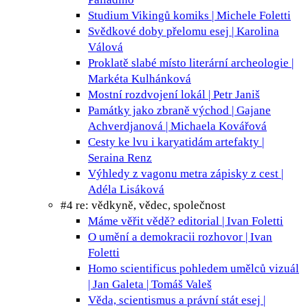
Studium Vikingů
komiks | Michele Foletti
Svědkové doby přelomu
esej | Karolina
Válová
Proklatě slabé místo
literární archeologie |
Markéta Kulhánková
Mostní rozdvojení
lokál | Petr Janiš
Památky jako zbraně
východ | Gajane
Achverdjanová | Michaela Kovářová
Cesty ke lvu i karyatidám
artefakty |
Seraina Renz
Výhledy z vagonu metra
zápisky z cest |
Adéla Lisáková
#4 re: vědkyně, vědec, společnost
Máme věřit vědě?
editorial | Ivan Foletti
O umění a demokracii
rozhovor | Ivan
Foletti
Homo scientificus pohledem umělců
vizuál
| Jan Galeta | Tomáš Valeš
Věda, scientismus a právní stát
esej |