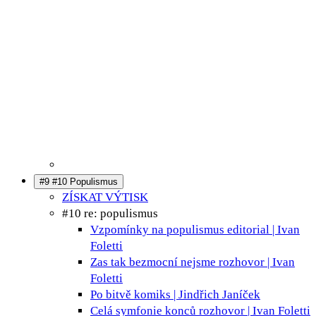
#9 #10 Populismus
ZÍSKAT VÝTISK
#10 re: populismus
Vzpomínky na populismus
editorial | Ivan
Foletti
Zas tak bezmocní nejsme
rozhovor | Ivan
Foletti
Po bitvě
komiks | Jindřich Janíček
Celá symfonie konců
rozhovor | Ivan Foletti