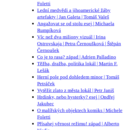
Foletti
Lední medvědi a jihoamerické žáby
artefakty | Jan Galeta | Tomáš Valeš
Angažovat se od stolu
esej | Michaela
Rumpíková
Víc než dva miliony
vizuál | Irina
Ostrovskaja | Petra Černoušková | Štěpán
Černoušek
Co je to rasa?
západ | Adrien Palladino
Těžba, dražba, politika
lokál | Martin F.
Lešák
Herní pole pod dohledem
minor | Tomáš
Petráček
Vytěžit zlato z města
lokál | Petr Janiš
Hrdinky, nebo hysterky?
esej | Ondřej
Jakubec
O malířských objektech
komiks | Michele
Foletti
Přísahej věrnost režimu!
západ | Alberto