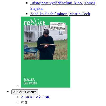
Důstojnost vyděděncům!
kino | Tomáš
Stejskal
Zahálka šlechtí
minor | Martin Čech
#15 #16 Cenzura
ZÍSKAT VÝTISK
#15