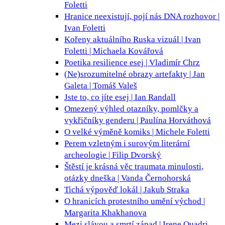
Foletti
Hranice neexistují, pojí nás DNA
rozhovor |
Ivan Foletti
Kořeny aktuálního Ruska
vizuál | Ivan
Foletti | Michaela Kovářová
Poetika resilience
esej | Vladimír Chrz
(Ne)srozumitelné obrazy
artefakty | Jan
Galeta | Tomáš Valeš
Jste to, co jíte
esej | Ian Randall
Omezený výhled
otazníky, pomlčky a
vykřičníky genderu | Paulína Horváthová
O velké výměně
komiks | Michele Foletti
Perem vzletným i surovým
literární
archeologie | Filip Dvorský
Štěstí je krásná věc
traumata minulosti,
otázky dneška | Vanda Černohorská
Tichá výpověď
lokál | Jakub Straka
O hranicích protestního umění
východ |
Margarita Khakhanova
Mezi slávou a smrtí
západ | Irene Quadri