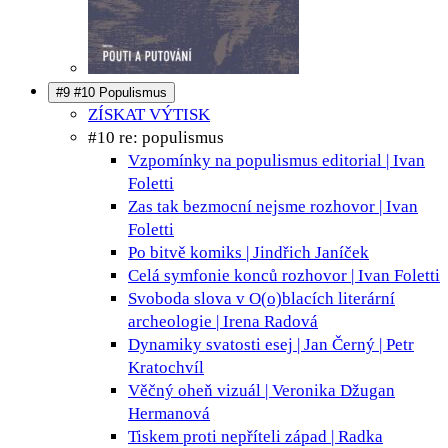
#9 #10 Populismus
ZÍSKAT VÝTISK
#10 re: populismus
Vzpomínky na populismus
editorial | Ivan
Foletti
Zas tak bezmocní nejsme
rozhovor | Ivan
Foletti
Po bitvě
komiks | Jindřich Janíček
Celá symfonie konců
rozhovor | Ivan Foletti
Svoboda slova v O(o)blacích
literární
archeologie | Irena Radová
Dynamiky svatosti
esej | Jan Černý | Petr
Kratochvíl
Věčný oheň
vizuál | Veronika Džugan
Hermanová
Tiskem proti nepříteli
západ | Radka