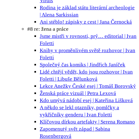
Virdis
Rodina je základ státu
literární archeologie
| Alena Sarkissian
Ani stéblo!
zápisky z cest | Jana Černocká
#8 re: žena a práce
Jsme mistři v rovnosti, prý…
editorial | Ivan
Foletti
Knihy v proměnlivém světě
rozhovor | Ivan
Foletti
Společný čas
komiks | Jindřich Janíček
Lidé chtějí vědět, kdo jsou
rozhovor | Ivan
Foletti | Libuše Bělunková
Lekce Anežky České
esej | Tomáš Borovský
Ženská práce
vizuál | Petra Lexová
Kdo umývá nádobí
esej | Kateřina Lišková
A někdo se lekl
otazníky, pomlčky a
vykřičníky genderu | Ivan Foletti
Klíčovou dírkou
artefakty | Serena Romano
Zapomenutý svět
západ | Sabina
Rosenbergová