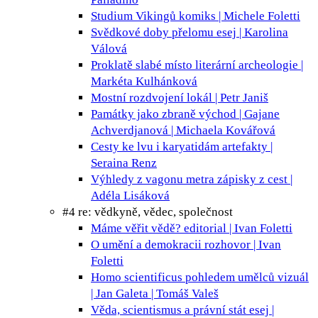
Studium Vikingů
komiks | Michele Foletti
Svědkové doby přelomu
esej | Karolina
Válová
Proklatě slabé místo
literární archeologie |
Markéta Kulhánková
Mostní rozdvojení
lokál | Petr Janiš
Památky jako zbraně
východ | Gajane
Achverdjanová | Michaela Kovářová
Cesty ke lvu i karyatidám
artefakty |
Seraina Renz
Výhledy z vagonu metra
zápisky z cest |
Adéla Lisáková
#4 re: vědkyně, vědec, společnost
Máme věřit vědě?
editorial | Ivan Foletti
O umění a demokracii
rozhovor | Ivan
Foletti
Homo scientificus pohledem umělců
vizuál
| Jan Galeta | Tomáš Valeš
Věda, scientismus a právní stát
esej |