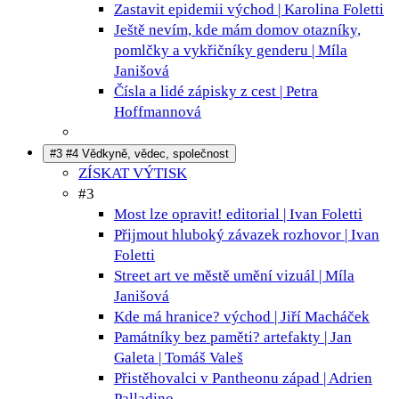
Zastavit epidemii
východ | Karolina Foletti
Ještě nevím, kde mám domov
otazníky,
pomlčky a vykřičníky genderu | Míla
Janišová
Čísla a lidé
zápisky z cest | Petra
Hoffmannová
#3 #4 Vědkyně, vědec, společnost
ZÍSKAT VÝTISK
#3
Most lze opravit!
editorial | Ivan Foletti
Přijmout hluboký závazek
rozhovor | Ivan
Foletti
Street art ve městě umění
vizuál | Míla
Janišová
Kde má hranice?
východ | Jiří Macháček
Památníky bez paměti?
artefakty | Jan
Galeta | Tomáš Valeš
Přistěhovalci v Pantheonu
západ | Adrien
Palladino