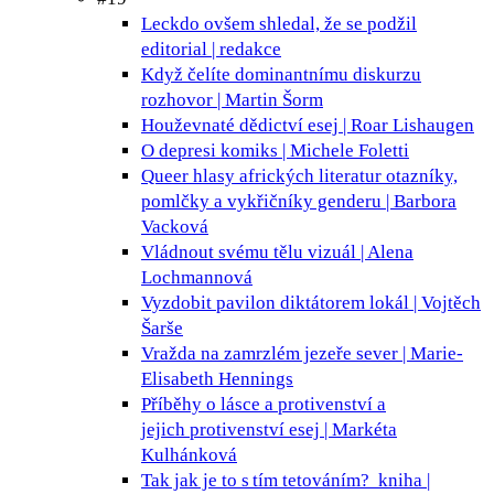
Leckdo ovšem shledal, že se podžil
editorial | redakce
Když čelíte dominantnímu diskurzu
rozhovor | Martin Šorm
Houževnaté dědictví
esej | Roar Lishaugen
O depresi
komiks | Michele Foletti
Queer hlasy afrických literatur
otazníky,
pomlčky a vykřičníky genderu | Barbora
Vacková
Vládnout svému tělu
vizuál | Alena
Lochmannová
Vyzdobit pavilon diktátorem
lokál | Vojtěch
Šarše
Vražda na zamrzlém jezeře
sever | Marie-
Elisabeth Hennings
Příběhy o lásce a protivenství a
jejich protivenství
esej | Markéta
Kulhánková
Tak jak je to s tím tetováním?
kniha |