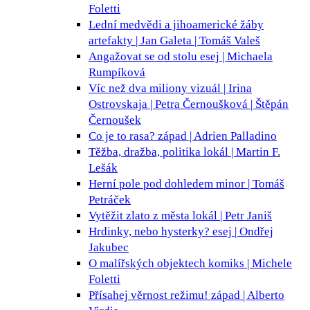
Foletti
Lední medvědi a jihoamerické žáby
artefakty | Jan Galeta | Tomáš Valeš
Angažovat se od stolu
esej | Michaela
Rumpíková
Víc než dva miliony
vizuál | Irina
Ostrovskaja | Petra Černoušková | Štěpán
Černoušek
Co je to rasa?
západ | Adrien Palladino
Těžba, dražba, politika
lokál | Martin F.
Lešák
Herní pole pod dohledem
minor | Tomáš
Petráček
Vytěžit zlato z města
lokál | Petr Janiš
Hrdinky, nebo hysterky?
esej | Ondřej
Jakubec
O malířských objektech
komiks | Michele
Foletti
Přísahej věrnost režimu!
západ | Alberto