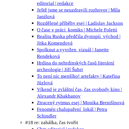
editorial | redakce
Ještě jsme se neuzdravili
rozhovor | Míla
Janišová
Rozdělené příběhy
esej | Ladislav Jackson
O čase v práci
komiks | Michele Foletti
Realita Ruska předčila dystopii
východ |
Jitka Komendová
Spolknut a vyvržen
vizuál | Janette
Rendeková
Hrdina do nehrdinských časů
literární
archeologie | Jiří Šubrt
To není nic menšího!
artefakty | Kateřina
Jůzlová
Víkend je zvláštní čas, čas svobody
kino |
Alexandr Khakhanov
Ztracený rytmus
esej | Monika Brenišínová
Fenomén chalupaření
lokál | Petra
Schindler
#18 re: zahálka, čas tvořit