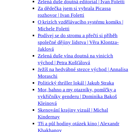
Zelená duše doutná
editorial | Ivan Foletti
Za dědečka jsem si vybrala Picassa
rozhovor | Ivan Foletti
O krizích vzdělávacího systému
komiks |
Michele Foletti
Podívej se do stromu a přečti si příběh
společné dějiny lidstva | Věra Klontza-
Jaklová
Zelená duše vína doutná na vinicích
východ | Petra Košťálová
Ježíš na hedvábné stezce
východ | Annalisa
Moraschi
Politický thriller
lokál | Jakub Straka
Mor, bahno a my
otazníky, pomlčky a
vykřičníky genderu | Dominika Bakoš
Kleinová
Skenování krajiny
vizuál | Michal
Kindernay
Tři a půl hodiny otázek
kino | Alexandr
Khakhanov