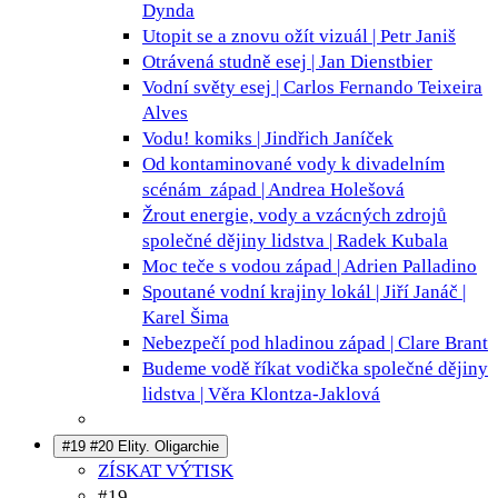
Dynda
Utopit se a znovu ožít
vizuál | Petr Janiš
Otrávená studně
esej | Jan Dienstbier
Vodní světy
esej | Carlos Fernando Teixeira
Alves
Vodu!
komiks | Jindřich Janíček
Od kontaminované vody k divadelním
scénám
západ | Andrea Holešová
Žrout energie, vody a vzácných zdrojů
společné dějiny lidstva | Radek Kubala
Moc teče s vodou
západ | Adrien Palladino
Spoutané vodní krajiny
lokál | Jiří Janáč |
Karel Šima
Nebezpečí pod hladinou
západ | Clare Brant
Budeme vodě říkat vodička
společné dějiny
lidstva | Věra Klontza-Jaklová
#19 #20 Elity. Oligarchie
ZÍSKAT VÝTISK
#19