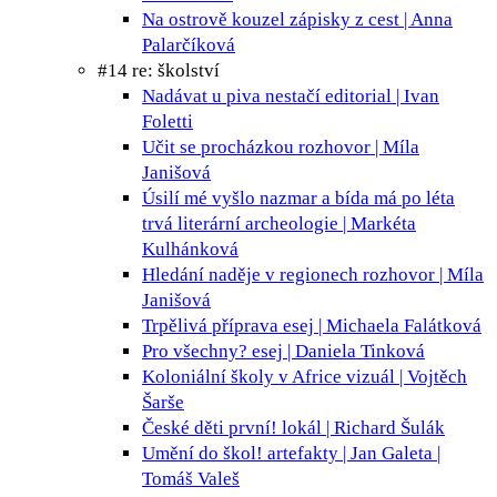
Na ostrově kouzel
zápisky z cest | Anna
Palarčíková
#14 re: školství
Nadávat u piva nestačí
editorial | Ivan
Foletti
Učit se procházkou
rozhovor | Míla
Janišová
Úsilí mé vyšlo nazmar a bída má po léta
trvá
literární archeologie | Markéta
Kulhánková
Hledání naděje v regionech
rozhovor | Míla
Janišová
Trpělivá příprava
esej | Michaela Falátková
Pro všechny?
esej | Daniela Tinková
Koloniální školy v Africe
vizuál | Vojtěch
Šarše
České děti první!
lokál | Richard Šulák
Umění do škol!
artefakty | Jan Galeta |
Tomáš Valeš