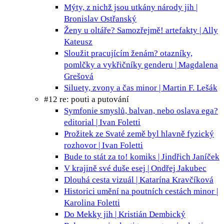
Mýty, z nichž jsou utkány národy
jih |
Bronislav Ostřanský
Ženy u oltáře? Samozřejmě!
artefakty | Ally
Kateusz
Sloužit pracujícím ženám?
otazníky,
pomlčky a vykřičníky genderu | Magdalena
Grešová
Siluety, zvony a čas
minor | Martin F. Lešák
#12 re: pouti a putování
Symfonie smyslů, balvan, nebo oslava ega?
editorial | Ivan Foletti
Prožitek ze Svaté země byl hlavně fyzický
rozhovor | Ivan Foletti
Bude to stát za to!
komiks | Jindřich Janíček
V krajině své duše
esej | Ondřej Jakubec
Dlouhá cesta
vizuál | Katarína Kravčíková
Historici umění na poutních cestách
minor |
Karolina Foletti
Do Mekky
jih | Kristián Dembický