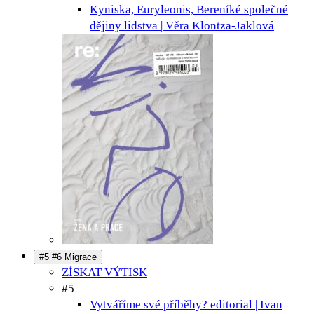
Kyniska, Euryleonis, Bereníké
společné
dějiny lidstva | Věra Klontza-Jaklová
#5 #6 Migrace
ZÍSKAT VÝTISK
#5
Vytváříme své příběhy?
editorial | Ivan