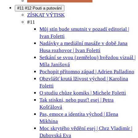
#11 #12 Pouti a putování
ZÍSKAT VÝTISK
#11
Můj stín bude smutnit v pozadí
editorial |
Ivan Foletti
Nadávky a mediální masáže v době Jana
Husa
rozhovor | Ivan Foletti
Setkání se svou (zemřelou) hvězdou
vizuál |
Míla Janišová
Pochopit přítomno
západ | Adrien Palladino
Obzvlášť krutá lživost
východ | Karolina
Foletti
O studiu chůze
komiks | Michele Foletti
Tak stiskni, nebo pusť!
esej | Petra
Košťálová
Pas, emoce a identita
východ | Elena
Mikhina
Moc skrytého vědění
esej | Chrz Vladimír |
Dubovská Eva