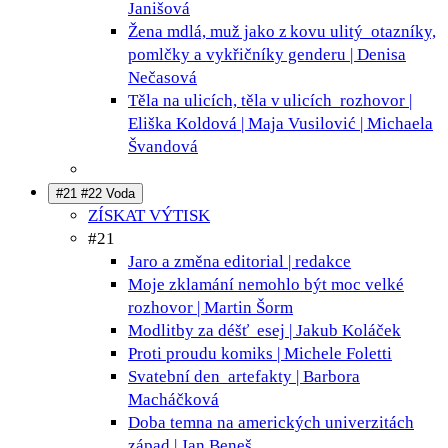
Janišová
Žena mdlá, muž jako z kovu ulitý
otazníky,
pomlčky a vykřičníky genderu | Denisa
Nečasová
Těla na ulicích, těla v ulicích
rozhovor |
Eliška Koldová | Maja Vusilović | Michaela
Švandová
#21 #22 Voda
ZÍSKAT VÝTISK
#21
Jaro a změna
editorial | redakce
Moje zklamání nemohlo být moc velké
rozhovor | Martin Šorm
Modlitby za déšť
esej | Jakub Koláček
Proti proudu
komiks | Michele Foletti
Svatební den
artefakty | Barbora
Macháčková
Doba temna na amerických univerzitách
západ | Jan Beneš