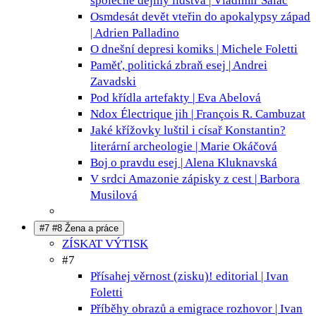
společné dějiny lidstva | Vladimír Salač
Osmdesát devět vteřin do apokalypsy
západ
| Adrien Palladino
O dnešní depresi
komiks | Michele Foletti
Paměť, politická zbraň
esej | Andrei
Zavadski
Pod křídla
artefakty | Eva Abelová
Ndox Électrique
jih | François R. Cambuzat
Jaké křížovky luštil i císař Konstantin?
literární archeologie | Marie Okáčová
Boj o pravdu
esej | Alena Kluknavská
V srdci Amazonie
zápisky z cest | Barbora
Musilová
#7 #8 Žena a práce
ZÍSKAT VÝTISK
#7
Přísahej věrnost (zisku)!
editorial | Ivan
Foletti
Příběhy obrazů a emigrace
rozhovor | Ivan