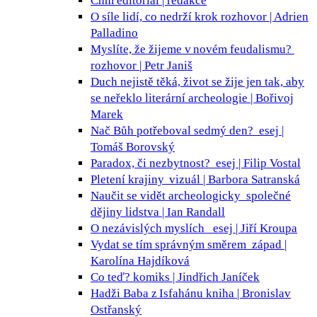
Chm
editorial | redakce
O síle lidí, co nedrží krok
rozhovor | Adrien
Palladino
Myslíte, že žijeme v novém feudalismu?
rozhovor | Petr Janiš
Duch nejistě těká, život se žije jen tak, aby
se neřeklo
literární archeologie | Bořivoj
Marek
Nač Bůh potřeboval sedmý den?
esej |
Tomáš Borovský
Paradox, či nezbytnost?
esej | Filip Vostal
Pletení krajiny
vizuál | Barbora Satranská
Naučit se vidět archeologicky
společné
dějiny lidstva | Ian Randall
O nezávislých myslích
esej | Jiří Kroupa
Vydat se tím správným směrem
západ |
Karolína Hajdíková
Co teď?
komiks | Jindřich Janíček
Hadži Baba z Isfahánu
kniha | Bronislav
Ostřanský