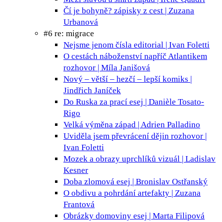
Čí je bohyně?
zápisky z cest | Zuzana
Urbanová
#6 re: migrace
Nejsme jenom čísla
editorial | Ivan Foletti
O cestách náboženství napříč Atlantikem
rozhovor | Míla Janišová
Nový – větší – hezčí – lepší
komiks |
Jindřich Janíček
Do Ruska za prací
esej | Danièle Tosato-
Rigo
Velká výměna
západ | Adrien Palladino
Uviděla jsem převrácení dějin
rozhovor |
Ivan Foletti
Mozek a obrazy uprchlíků
vizuál | Ladislav
Kesner
Doba zlomová
esej | Bronislav Ostřanský
O obdivu a pohrdání
artefakty | Zuzana
Frantová
Obrázky domoviny
esej | Marta Filipová