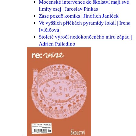
Mocenské intervence do školství mají své
limity
esej | Jaroslav Pinkas
Zase pozdě
komiks | Jindřich Janíček
Ve vyšších příčkách pyramidy
lokál | Irena
Ivičičová
Stoleté výročí nedokončeného míru
západ |
Adrien Palladino