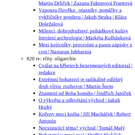
Martin Drlíček | Zuzana Faktorová Frantová
Vzpoura člověka
otazníky, pomlčky a
vykřičníky genderu | Jakub Straka | Klára
Doležalová
Milenci, dobrodružství, pohádkové kulisy
literární archeologie | Markéta Kulhánková
Mezi kajícníky, procesími a pasos
zápisky z
cest | Nastaran Jabbarnia
#20 re: elity. oligarchie
Cválat na hřbetech bezejmenných
editorial |
redakce
Extrémní bohatství je radikálně odlišný
druh vlivu
rozhovor | Martin Šorm
Znamení od Boha
komiks | Jindřich Janíček
O výkvětu a odkvétání
východ | Jakub
Hrubý
Kořeny moci
kniha | Jiří Macháček | Robert
Antonín
Neexistující téma?
východ | Tomáš Malý
Bohatství u moci
esej | Ondřej Slačálek