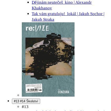
Dějinám neutečeš
kino | Alexandr
Khakhanov
Tak vám gratuluju!
lokál | Jakub Sochor |
Jakub Straka
#13 #14 Školství
#13