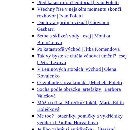
Před katastrofou?
editorial | Ivan Foletti
Všechny říše v nějakém momentu skončí
rozhovor | Ivan Foletti
Duch v algoritmu
vizuál | Giovanni
Gasbarri
Setba a sklizeň vody
esej | Monika
Brenišínová
Po katastrofě
východ | Jitka Komendová
Tak vy byste se chtěla věnovat umění?
esej
| Petra Lexová
V Leninových stopách
východ | Olena
Kovalenko
O svobodě slova
komiks | Michele Foletti
Socha podle obrázku
artefakty | Barbora
Valešová
Můžu ti říkat Mirečku?
lokál | Marta Edith
Holečková
Me too?
otazníky, pomlčky a vykřičníky
genderu | Paulína Horváthová
Je libo zahrát si antidiváka?
literární