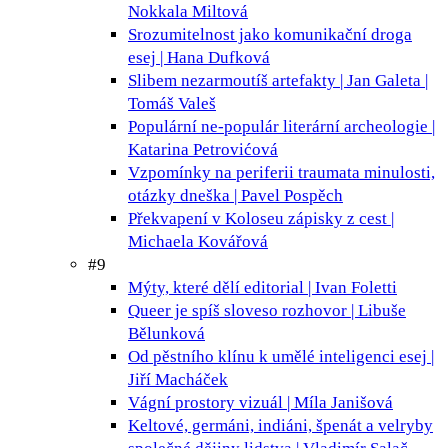
Nokkala Miltová
Srozumitelnost jako komunikační droga
esej | Hana Dufková
Slibem nezarmoutíš
artefakty | Jan Galeta |
Tomáš Valeš
Populární ne-populár
literární archeologie |
Katarina Petrovićová
Vzpomínky na periferii
traumata minulosti,
otázky dneška | Pavel Pospěch
Překvapení v Koloseu
zápisky z cest |
Michaela Kovářová
#9
Mýty, které dělí
editorial | Ivan Foletti
Queer je spíš sloveso
rozhovor | Libuše
Bělunková
Od pěstního klínu k umělé inteligenci
esej |
Jiří Macháček
Vágní prostory
vizuál | Míla Janišová
Keltové, germáni, indiáni, špenát a velryby