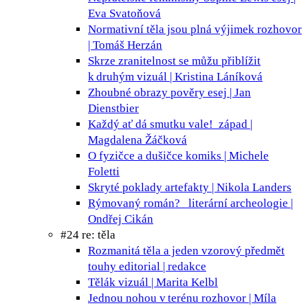
Eva Svatoňová
Normativní těla jsou plná výjimek
rozhovor
| Tomáš Herzán
Skrze zranitelnost se můžu přiblížit
k druhým
vizuál | Kristina Láníková
Zhoubné obrazy pověry
esej | Jan
Dienstbier
Každý ať dá smutku vale!
západ |
Magdalena Žáčková
O fyzičce a dušičce
komiks | Michele
Foletti
Skryté poklady
artefakty | Nikola Landers
Rýmovaný román?
literární archeologie |
Ondřej Cikán
#24 re: těla
Rozmanitá těla a jeden vzorový předmět
touhy
editorial | redakce
Tělák
vizuál | Marita Kelbl
Jednou nohou v terénu
rozhovor | Míla