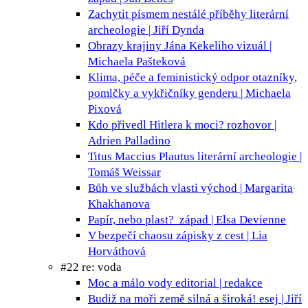
Zachytit písmem nestálé příběhy
literární
archeologie | Jiří Dynda
Obrazy krajiny Jána Kekeliho
vizuál |
Michaela Pašteková
Klima, péče a feministický odpor
otazníky,
pomlčky a vykřičníky genderu | Michaela
Pixová
Kdo přivedl Hitlera k moci?
rozhovor |
Adrien Palladino
Titus Maccius Plautus
literární archeologie |
Tomáš Weissar
Bůh ve službách vlasti
východ | Margarita
Khakhanova
Papír, nebo plast?
západ | Elsa Devienne
V bezpečí chaosu
zápisky z cest | Lia
Horváthová
#22 re: voda
Moc a málo vody
editorial | redakce
Budiž na moři země silná a široká!
esej | Jiří