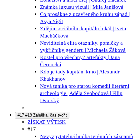
Známka luxusu
vizuál | Míla Janišová
Co prosákne z uzavřeného kruhu
západ |
Asya Yigit
Z dějin sociálního kapitálu
lokál | Iveta
Macháčková
Neviditelná elita
otazníky, pomlčky a
vykřičníky genderu | Michaela Žáková
Kostel pro všechny?
artefakty | Jana
Černocká
Kdo je tady kapitán
kino | Alexandr
Khakhanov
Nová tunika pro starou komedii
literární
archeologie | Adéla Svobodová | Filip
Dvorský
#17 #18 Zahálka, čas tvořit
ZÍSKAT VÝTISK
#17
Nevyzpytatelná hudba terénních záznamů