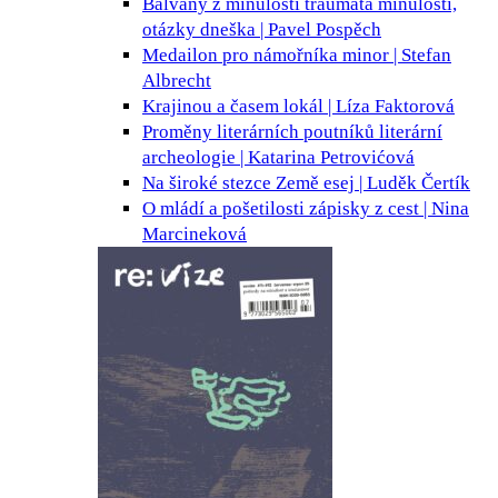
Balvany z minulosti
traumata minulosti,
otázky dneška | Pavel Pospěch
Medailon pro námořníka
minor | Stefan
Albrecht
Krajinou a časem
lokál | Líza Faktorová
Proměny literárních poutníků
literární
archeologie | Katarina Petrovićová
Na široké stezce Země
esej | Luděk Čertík
O mládí a pošetilosti
zápisky z cest | Nina
Marcineková