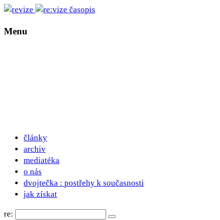
Menu
články
archiv
mediatéka
o nás
dvojtečka : postřehy k současnosti
jak získat
re: