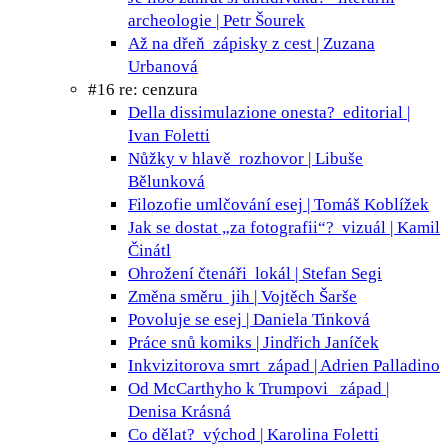
archeologie | Petr Šourek
Až na dřeň
zápisky z cest | Zuzana
Urbanová
#16 re: cenzura
Della dissimulazione onesta?
editorial |
Ivan Foletti
Nůžky v hlavě
rozhovor | Libuše
Bělunková
Filozofie umlčování
esej | Tomáš Koblížek
Jak se dostat „za fotografii“?
vizuál | Kamil
Činátl
Ohrožení čtenáři
lokál | Stefan Segi
Změna směru
jih | Vojtěch Šarše
Povoluje se
esej | Daniela Tinková
Práce snů
komiks | Jindřich Janíček
Inkvizitorova smrt
západ | Adrien Palladino
Od McCarthyho k Trumpovi
západ |
Denisa Krásná
Co dělat?
východ | Karolina Foletti