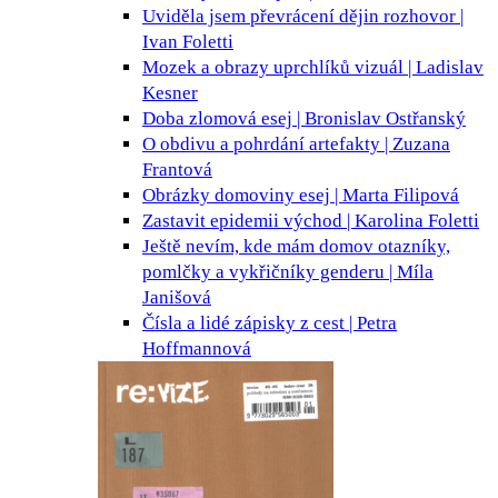
Uviděla jsem převrácení dějin
rozhovor |
Ivan Foletti
Mozek a obrazy uprchlíků
vizuál | Ladislav
Kesner
Doba zlomová
esej | Bronislav Ostřanský
O obdivu a pohrdání
artefakty | Zuzana
Frantová
Obrázky domoviny
esej | Marta Filipová
Zastavit epidemii
východ | Karolina Foletti
Ještě nevím, kde mám domov
otazníky,
pomlčky a vykřičníky genderu | Míla
Janišová
Čísla a lidé
zápisky z cest | Petra
Hoffmannová