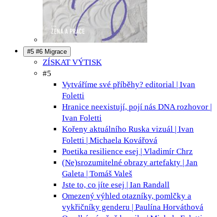
#5 #6 Migrace
ZÍSKAT VÝTISK
#5
Vytváříme své příběhy?
editorial | Ivan
Foletti
Hranice neexistují, pojí nás DNA
rozhovor |
Ivan Foletti
Kořeny aktuálního Ruska
vizuál | Ivan
Foletti | Michaela Kovářová
Poetika resilience
esej | Vladimír Chrz
(Ne)srozumitelné obrazy
artefakty | Jan
Galeta | Tomáš Valeš
Jste to, co jíte
esej | Ian Randall
Omezený výhled
otazníky, pomlčky a
vykřičníky genderu | Paulína Horváthová