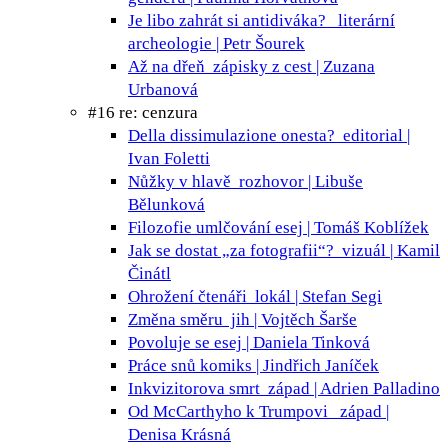
Je libo zahrát si antidiváka?
literární
archeologie | Petr Šourek
Až na dřeň
zápisky z cest | Zuzana
Urbanová
#16 re: cenzura
Della dissimulazione onesta?
editorial |
Ivan Foletti
Nůžky v hlavě
rozhovor | Libuše
Bělunková
Filozofie umlčování
esej | Tomáš Koblížek
Jak se dostat „za fotografii“?
vizuál | Kamil
Činátl
Ohrožení čtenáři
lokál | Stefan Segi
Změna směru
jih | Vojtěch Šarše
Povoluje se
esej | Daniela Tinková
Práce snů
komiks | Jindřich Janíček
Inkvizitorova smrt
západ | Adrien Palladino
Od McCarthyho k Trumpovi
západ |
Denisa Krásná