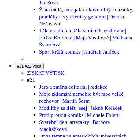
Janišová
Žena mdlá, muž jako z kovu ulitý
otazníky,
pomlčky a vykřičníky genderu | Denisa
Nečasová
Těla na ulicích, těla v ulicích
rozhovor |
Eliška Koldová | Maja Vusilović | Michaela
Švandová
Sport králů
komiks | Jindřich Janíček
#21 #22 Voda
ZÍSKAT VÝTISK
#21
Jaro a změna
editorial | redakce
Moje zklamání nemohlo být moc velké
rozhovor | Martin Šorm
Modlitby za déšť
esej | Jakub Koláček
Proti proudu
komiks | Michele Foletti
Svatební den
artefakty | Barbora
Macháčková
Doba temna na amerických univerzitách