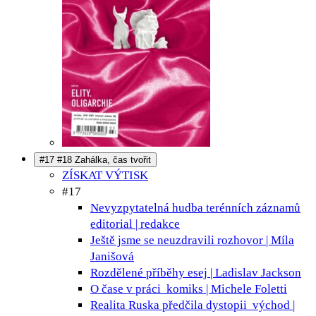
#17 #18 Zahálka, čas tvořit
ZÍSKAT VÝTISK
#17
Nevyzpytatelná hudba terénních záznamů
editorial | redakce
Ještě jsme se neuzdravili
rozhovor | Míla
Janišová
Rozdělené příběhy
esej | Ladislav Jackson
O čase v práci
komiks | Michele Foletti
Realita Ruska předčila dystopii
východ |