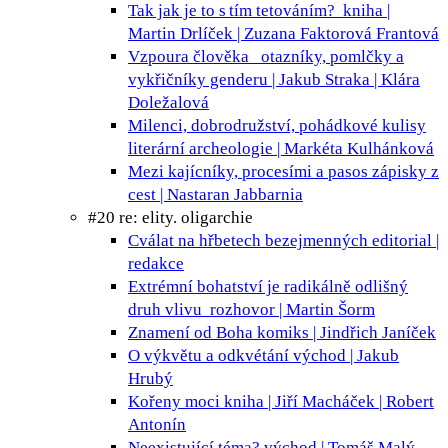
Tak jak je to s tím tetováním?
kniha |
Martin Drlíček | Zuzana Faktorová Frantová
Vzpoura člověka
otazníky, pomlčky a
vykřičníky genderu | Jakub Straka | Klára
Doležalová
Milenci, dobrodružství, pohádkové kulisy
literární archeologie | Markéta Kulhánková
Mezi kajícníky, procesími a pasos
zápisky z
cest | Nastaran Jabbarnia
#20 re: elity. oligarchie
Cválat na hřbetech bezejmenných
editorial |
redakce
Extrémní bohatství je radikálně odlišný
druh vlivu
rozhovor | Martin Šorm
Znamení od Boha
komiks | Jindřich Janíček
O výkvětu a odkvétání
východ | Jakub
Hrubý
Kořeny moci
kniha | Jiří Macháček | Robert
Antonín
Neexistující téma?
východ | Tomáš Malý