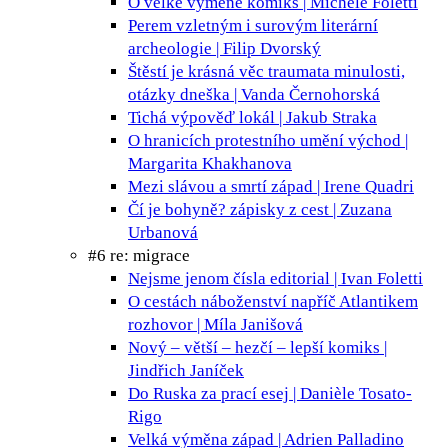
O velké výměně
komiks | Michele Foletti
Perem vzletným i surovým
literární
archeologie | Filip Dvorský
Štěstí je krásná věc
traumata minulosti,
otázky dneška | Vanda Černohorská
Tichá výpověď
lokál | Jakub Straka
O hranicích protestního umění
východ |
Margarita Khakhanova
Mezi slávou a smrtí
západ | Irene Quadri
Čí je bohyně?
zápisky z cest | Zuzana
Urbanová
#6 re: migrace
Nejsme jenom čísla
editorial | Ivan Foletti
O cestách náboženství napříč Atlantikem
rozhovor | Míla Janišová
Nový – větší – hezčí – lepší
komiks |
Jindřich Janíček
Do Ruska za prací
esej | Danièle Tosato-
Rigo
Velká výměna
západ | Adrien Palladino