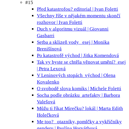
#15
Před katastrofou?
editorial | Ivan Foletti
Všechny říše v nějakém momentu skončí
rozhovor | Ivan Foletti
Duch v algoritmu
vizuál | Giovanni
Gasbarri
Setba a sklizeň vody
esej | Monika
Brenišínová
Po katastrofě
východ | Jitka Komendová
Tak vy byste se chtěla věnovat umění?
esej
| Petra Lexová
V Leninových stopách
východ | Olena
Kovalenko
O svobodě slova
komiks | Michele Foletti
Socha podle obrázku
artefakty | Barbora
Valešová
Můžu ti říkat Mirečku?
lokál | Marta Edith
Holečková
Me too?
otazníky, pomlčky a vykřičníky
genderu | Paulína Horváthová