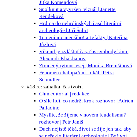
Jitka Komendová
Spolknut a vyvržen
vizuál | Janette
Rendeková
Hrdina do nehrdinských časů
literární
archeologie | Jiří Šubrt
To není nic menšího!
artefakty | Kateřina
Jůzlová
Víkend je zvláštní čas, čas svobody
kino |
Alexandr Khakhanov
Ztracený rytmus
esej | Monika Brenišínová
Fenomén chalupaření
lokál | Petra
Schindler
#18 re: zahálka, čas tvořit
Chm
editorial | redakce
O síle lidí, co nedrží krok
rozhovor | Adrien
Palladino
Myslíte, že žijeme v novém feudalismu?
rozhovor | Petr Janiš
Duch nejistě těká, život se žije jen tak, aby
se neřeklo
literární archeologie | Bořivoj