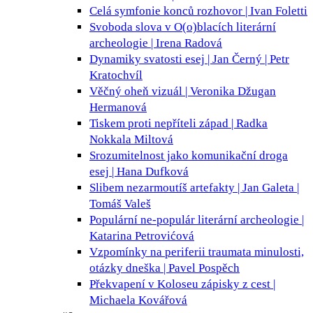
Celá symfonie konců
rozhovor | Ivan Foletti
Svoboda slova v O(o)blacích
literární
archeologie | Irena Radová
Dynamiky svatosti
esej | Jan Černý | Petr
Kratochvíl
Věčný oheň
vizuál | Veronika Džugan
Hermanová
Tiskem proti nepříteli
západ | Radka
Nokkala Miltová
Srozumitelnost jako komunikační droga
esej | Hana Dufková
Slibem nezarmoutíš
artefakty | Jan Galeta |
Tomáš Valeš
Populární ne-populár
literární archeologie |
Katarina Petrovićová
Vzpomínky na periferii
traumata minulosti,
otázky dneška | Pavel Pospěch
Překvapení v Koloseu
zápisky z cest |
Michaela Kovářová