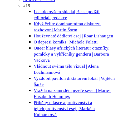
#19
Leckdo ovšem shledal, že se podžil
editorial | redakce
Když čelíte dominantnímu diskurzu
rozhovor | Martin Šorm
Houževnaté dědictví
esej | Roar Lishaugen
O depresi
komiks | Michele Foletti
Queer hlasy afrických literatur
otazníky,
pomlčky a vykřičníky genderu | Barbora
Vacková
Vládnout svému tělu
vizuál | Alena
Lochmannová
Vyzdobit pavilon diktátorem
lokál | Vojtěch
Šarše
Vražda na zamrzlém jezeře
sever | Marie-
Elisabeth Hennings
Příběhy o lásce a protivenství a
jejich protivenství
esej | Markéta
Kulhánková