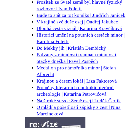
Prožitek ze Svaté země byl hlavně fyzický
rozhovor | Ivan Foletti
Bude to stát za to!
komiks | Jindřich Janíček
V krajině své duše
esej | Ondřej Jakubec
Dlouhá cesta
vizuál | Katarína Kravčíková
Historici umění na poutních cestách
minor |
Karolina Foletti
Do Mekky
jih | Kristián Dembický
Balvany z minulosti
traumata minulosti,
otázky dneška | Pavel Pospěch
Medailon pro námořníka
minor | Stefan
Albrecht
Krajinou a časem
lokál | Líza Faktorová
Proměny literárních poutníků
literární
archeologie | Katarina Petrovićová
Na široké stezce Země
esej | Luděk Čertík
O mládí a pošetilosti
zápisky z cest | Nina
Marcineková