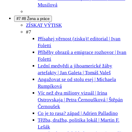
Musilová
#7 #8 Žena a práce
ZÍSKAT VÝTISK
#7
Přísahej věrnost (zisku)!
editorial | Ivan
Foletti
Příběhy obrazů a emigrace
rozhovor | Ivan
Foletti
Lední medvědi a jihoamerické žáby
artefakty | Jan Galeta | Tomáš Valeš
Angažovat se od stolu
esej | Michaela
Rumpíková
Víc než dva miliony
vizuál | Irina
Ostrovskaja | Petra Černoušková | Štěpán
Černoušek
Co je to rasa?
západ | Adrien Palladino
Těžba, dražba, politika
lokál | Martin F.
Lešák