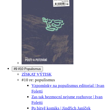
#9 #10 Populismus
ZÍSKAT VÝTISK
#10 re: populismus
Vzpomínky na populismus
editorial | Ivan
Foletti
Zas tak bezmocní nejsme
rozhovor | Ivan
Foletti
Po bitvě
komiks | Jindřich Janíček