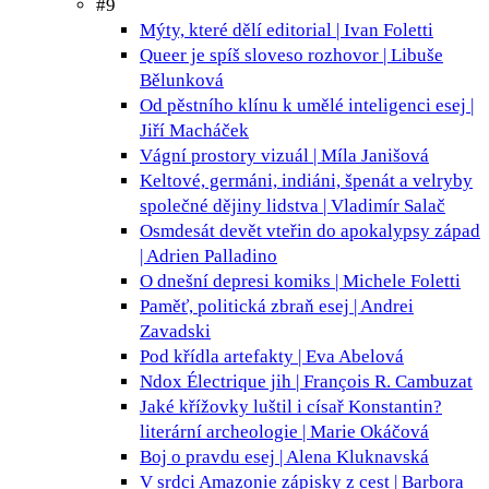
#9
Mýty, které dělí
editorial | Ivan Foletti
Queer je spíš sloveso
rozhovor | Libuše
Bělunková
Od pěstního klínu k umělé inteligenci
esej |
Jiří Macháček
Vágní prostory
vizuál | Míla Janišová
Keltové, germáni, indiáni, špenát a velryby
společné dějiny lidstva | Vladimír Salač
Osmdesát devět vteřin do apokalypsy
západ
| Adrien Palladino
O dnešní depresi
komiks | Michele Foletti
Paměť, politická zbraň
esej | Andrei
Zavadski
Pod křídla
artefakty | Eva Abelová
Ndox Électrique
jih | François R. Cambuzat
Jaké křížovky luštil i císař Konstantin?
literární archeologie | Marie Okáčová
Boj o pravdu
esej | Alena Kluknavská
V srdci Amazonie
zápisky z cest | Barbora