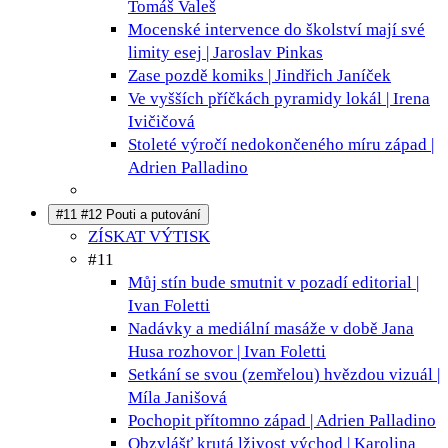
Tomáš Valeš
Mocenské intervence do školství mají své
limity
esej | Jaroslav Pinkas
Zase pozdě
komiks | Jindřich Janíček
Ve vyšších příčkách pyramidy
lokál | Irena
Ivičičová
Stoleté výročí nedokončeného míru
západ |
Adrien Palladino
#11 #12 Pouti a putování
ZÍSKAT VÝTISK
#11
Můj stín bude smutnit v pozadí
editorial |
Ivan Foletti
Nadávky a mediální masáže v době Jana
Husa
rozhovor | Ivan Foletti
Setkání se svou (zemřelou) hvězdou
vizuál |
Míla Janišová
Pochopit přítomno
západ | Adrien Palladino
Obzvlášť krutá lživost
východ | Karolina