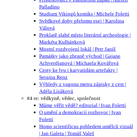
Palladino
Studium Vikingů
komiks | Michele Foletti
Svědkové doby přelomu
esej | Karolina
Válová
Proklatě slabé místo
literární archeologie |
Markéta Kulhánková
Mostní rozdvojení
lokál | Petr Janiš
Památky jako zbraně
východ | Gajane
Achverdjanová | Michaela Kovářová
Cesty ke lvu i karyatidám
artefakty |
Seraina Renz
Výhledy z vagonu metra
zápisky z cest |
Adéla Lisáková
#4 re: vědkyně, vědec, společnost
Máme věřit vědě?
editorial | Ivan Foletti
O umění a demokracii
rozhovor | Ivan
Foletti
Homo scientificus pohledem umělců
vizuál
| Jan Galeta | Tomáš Valeš