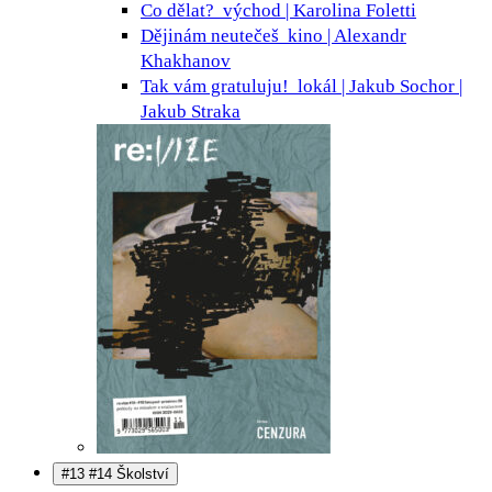
Co dělat?
východ | Karolina Foletti
Dějinám neutečeš
kino | Alexandr
Khakhanov
Tak vám gratuluju!
lokál | Jakub Sochor |
Jakub Straka
#13 #14 Školství