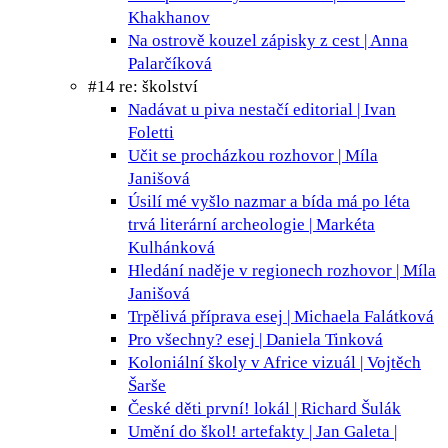
Khakhanov
Na ostrově kouzel
zápisky z cest | Anna
Palarčíková
#14 re: školství
Nadávat u piva nestačí
editorial | Ivan
Foletti
Učit se procházkou
rozhovor | Míla
Janišová
Úsilí mé vyšlo nazmar a bída má po léta
trvá
literární archeologie | Markéta
Kulhánková
Hledání naděje v regionech
rozhovor | Míla
Janišová
Trpělivá příprava
esej | Michaela Falátková
Pro všechny?
esej | Daniela Tinková
Koloniální školy v Africe
vizuál | Vojtěch
Šarše
České děti první!
lokál | Richard Šulák
Umění do škol!
artefakty | Jan Galeta |