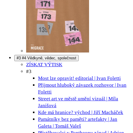
#3 #4 Vědkyně, vědec, společnost
ZÍSKAT VÝTISK
#3
Most lze opravit!
editorial | Ivan Foletti
Přijmout hluboký závazek
rozhovor | Ivan
Foletti
Street art ve městě umění
vizuál | Míla
Janišová
Kde má hranice?
východ | Jiří Macháček
Památníky bez paměti?
artefakty | Jan
Galeta | Tomáš Valeš
Přistěhovalci v Pantheonu
západ | Adrien