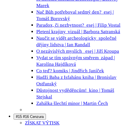
Marek
Nač Bůh potřeboval sedmý den?
esej |
Tomáš Borovský
Paradox, či nezbytnost?
esej | Filip Vostal
Pletení krajiny
vizuál | Barbora Satranská
Naučit se vidět archeologicky
společné
dějiny lidstva | Ian Randall
O nezávislých myslích
esej | Jiří Kroupa
Vydat se tím správným směrem
západ |
Karolína Hajdíková
Co teď?
komiks | Jindřich Janíček
Hadži Baba z Isfahánu
kniha | Bronislav
Ostřanský
Důstojnost vyděděncům!
kino | Tomáš
Stejskal
Zahálka šlechtí
minor | Martin Čech
#15 #16 Cenzura
ZÍSKAT VÝTISK