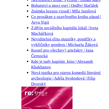
Bohatství u moci
esej | Ondřej Slačálek
Známka luxusu
vizuál | Míla Janišová
Co prosákne z uzavřeného kruhu
západ |
Asya Yigit
Z dějin sociálního kapitálu
lokál | Iveta
Macháčková
Neviditelná elita
otazníky, pomlčky a
vykřičníky genderu | Michaela Žáková
Kostel pro všechny?
artefakty | Jana
Černocká
Kdo je tady kapitán
kino | Alexandr
Khakhanov
Nová tunika pro starou komedii
literární
archeologie | Adéla Svobodová | Filip
Dvorský