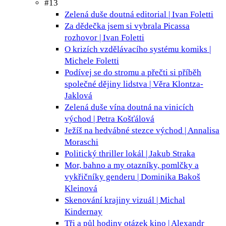
#13
Zelená duše doutná
editorial | Ivan Foletti
Za dědečka jsem si vybrala Picassa
rozhovor | Ivan Foletti
O krizích vzdělávacího systému
komiks |
Michele Foletti
Podívej se do stromu a přečti si příběh
společné dějiny lidstva | Věra Klontza-
Jaklová
Zelená duše vína doutná na vinicích
východ | Petra Košťálová
Ježíš na hedvábné stezce
východ | Annalisa
Moraschi
Politický thriller
lokál | Jakub Straka
Mor, bahno a my
otazníky, pomlčky a
vykřičníky genderu | Dominika Bakoš
Kleinová
Skenování krajiny
vizuál | Michal
Kindernay
Tři a půl hodiny otázek
kino | Alexandr