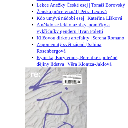
Lekce Anežky České
esej | Tomáš Borovský
Ženská práce
vizuál | Petra Lexová
Kdo umývá nádobí
esej | Kateřina Lišková
A někdo se lekl
otazníky, pomlčky a
vykřičníky genderu | Ivan Foletti
Klíčovou dírkou
artefakty | Serena Romano
Zapomenutý svět
západ | Sabina
Rosenbergová
Kyniska, Euryleonis, Bereníké
společné
dějiny lidstva | Věra Klontza-Jaklová