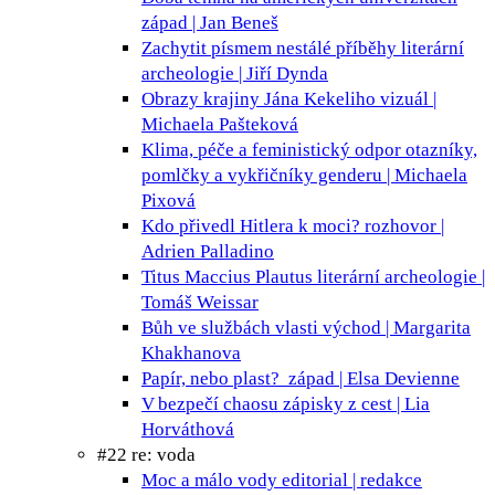
západ | Jan Beneš
Zachytit písmem nestálé příběhy
literární
archeologie | Jiří Dynda
Obrazy krajiny Jána Kekeliho
vizuál |
Michaela Pašteková
Klima, péče a feministický odpor
otazníky,
pomlčky a vykřičníky genderu | Michaela
Pixová
Kdo přivedl Hitlera k moci?
rozhovor |
Adrien Palladino
Titus Maccius Plautus
literární archeologie |
Tomáš Weissar
Bůh ve službách vlasti
východ | Margarita
Khakhanova
Papír, nebo plast?
západ | Elsa Devienne
V bezpečí chaosu
zápisky z cest | Lia
Horváthová
#22 re: voda
Moc a málo vody
editorial | redakce