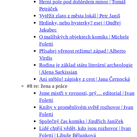
Herní pole pod dohledem
minor | Tomáš
Petráček
Vytěžit zlato z města
lokál | Petr Janiš
Hrdinky, nebo hysterky?
esej | Ondřej
Jakubec
O malířských objektech
komiks | Michele
Foletti
Přísahej věrnost režimu!
západ | Alberto
Virdis
Rodina je základ státu
literární archeologie
| Alena Sarkissian
Ani stéblo!
zápisky z cest | Jana Černocká
#8 re: žena a práce
Jsme mistři v rovnosti, prý…
editorial | Ivan
Foletti
Knihy v proměnlivém světě
rozhovor | Ivan
Foletti
Společný čas
komiks | Jindřich Janíček
Lidé chtějí vědět, kdo jsou
rozhovor | Ivan
Foletti | Libuše Bělunková