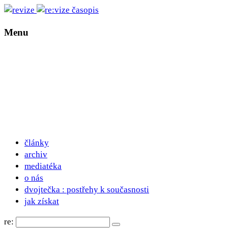
Menu
články
archiv
mediatéka
o nás
dvojtečka : postřehy k současnosti
jak získat
re: