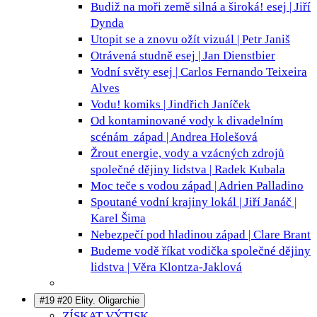
Budiž na moři země silná a široká!
esej | Jiří
Dynda
Utopit se a znovu ožít
vizuál | Petr Janiš
Otrávená studně
esej | Jan Dienstbier
Vodní světy
esej | Carlos Fernando Teixeira
Alves
Vodu!
komiks | Jindřich Janíček
Od kontaminované vody k divadelním
scénám
západ | Andrea Holešová
Žrout energie, vody a vzácných zdrojů
společné dějiny lidstva | Radek Kubala
Moc teče s vodou
západ | Adrien Palladino
Spoutané vodní krajiny
lokál | Jiří Janáč |
Karel Šima
Nebezpečí pod hladinou
západ | Clare Brant
Budeme vodě říkat vodička
společné dějiny
lidstva | Věra Klontza-Jaklová
#19 #20 Elity. Oligarchie
ZÍSKAT VÝTISK