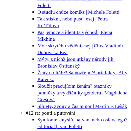
Foletti
O studiu chůze
komiks | Michele Foletti
Tak stiskni, nebo pusť!
esej | Petra
Košťálová
Pas, emoce a identita
východ | Elena
Mikhina
Moc skrytého vědění
esej | Chrz Vladimír |
Dubovská Eva
Mýty, z nichž jsou utkány národy
jih |
Bronislav Ostřanský
Ženy u oltáře? Samozřejmě!
artefakty | Ally
Kateusz
Sloužit pracujícím ženám?
otazníky,
pomlčky a vykřičníky genderu | Magdalena
Grešová
Siluety, zvony a čas
minor | Martin F. Lešák
#12 re: pouti a putování
Symfonie smyslů, balvan, nebo oslava ega?
editorial | Ivan Foletti