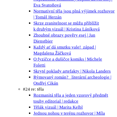
Eva Svatoňová
Normativní těla jsou plná výjimek
rozhovor
| Tomáš Herzán
Skrze zranitelnost se můžu přiblížit
k druhým
vizuál | Kristina Láníková
Zhoubné obrazy pověry
esej | Jan
Dienstbier
Každý ať dá smutku vale!
západ |
Magdalena Žáčková
O fyzičce a dušičce
komiks | Michele
Foletti
Skryté poklady
artefakty | Nikola Landers
Rýmovaný román?
literární archeologie |
Ondřej Cikán
#24 re: těla
Rozmanitá těla a jeden vzorový předmět
touhy
editorial | redakce
Tělák
vizuál | Marita Kelbl
Jednou nohou v terénu
rozhovor | Míla