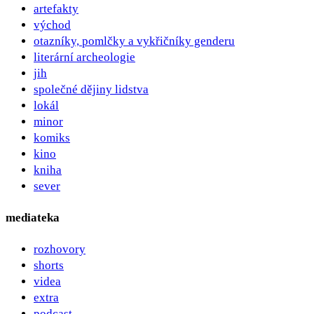
artefakty
východ
otazníky, pomlčky a vykřičníky genderu
literární archeologie
jih
společné dějiny lidstva
lokál
minor
komiks
kino
kniha
sever
mediateka
rozhovory
shorts
videa
extra
podcast