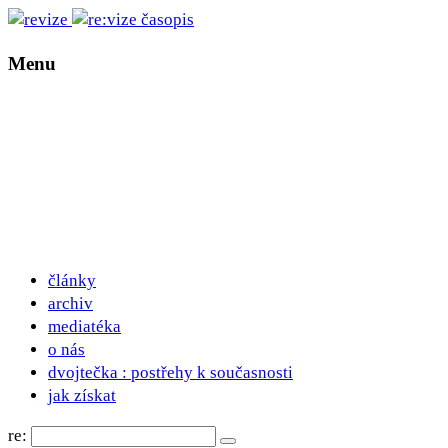
Menu
články
archiv
mediatéka
o nás
dvojtečka : postřehy k současnosti
jak získat
re: