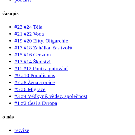
časopis
#23 #24 Těla
#21 #22 Voda
#19 #20 Elity. Oligarchie
#17 #18 Zahálka, čas tvořit
#15 #16 Cenzura
#13 #14 Školství
#11 #12 Pouti a putování
#9 #10 Populismus
#7 #8 Žena a práce
#5 #6 Migrace
#3 #4 Vědkyně, vědec, společnost
#1 #2 Češi a Evropa
o nás
re:vize