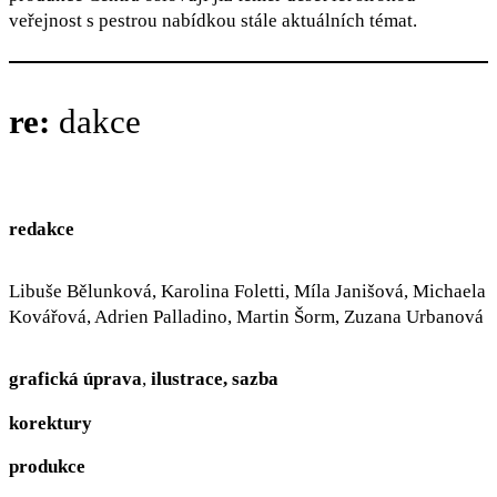
veřejnost s pestrou nabídkou stále aktuálních témat.
re:
dakce
redakce
Libuše Bělunková, Karolina Foletti, Míla Janišová, Michaela
Kovářová, Adrien Palladino, Martin Šorm, Zuzana Urbanová
grafická úprava
,
ilustrace, sazba
korektury
produkce