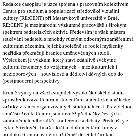
Redakce časopisu je úzce spojena s pracovním kolektivem
Centra pro studium a popularizaci středověké vizuální
kultury (RE:CENT) při Masarykově univerzitě v Brně.
RE:CENT je mezinárodní výzkumné pracoviště s širokým
spektrem badatelských aktivit. Především je však místem
setkávání badatelů s mnohdy různým odborným zaměřením i
kulturním zázemím, jejichž společně se rodící myšlenky
nezřídka překračují hranice uměnovědných studií.
Výsledkem je výzkum, který staví zdánlivě svébytné
kulturní fenomény do vzájemných – mezikulturních i
mezioborových – souvislostí a dědictví dávných dob do
(post)moderní perspektivy.
Kromě výuky na všech stupních vysokoškolského studia
zprostředkovává Centrum studentům i autentické umělecké
zážitky v rámci organizovaných studijních cest. Pravidelnou
součástí života Centra jsou rovněž přednášky českých i
zahraničních odborníků, konference a debaty. Přednášky z
cyklu StředověC JinaX i krátké dokumentární filmy z
produkce Centra oslovují již téměř deset let širokou