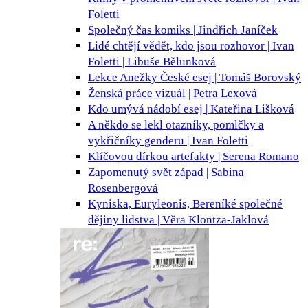
Foletti
Společný čas
komiks | Jindřich Janíček
Lidé chtějí vědět, kdo jsou
rozhovor | Ivan
Foletti | Libuše Bělunková
Lekce Anežky České
esej | Tomáš Borovský
Ženská práce
vizuál | Petra Lexová
Kdo umývá nádobí
esej | Kateřina Lišková
A někdo se lekl
otazníky, pomlčky a
vykřičníky genderu | Ivan Foletti
Klíčovou dírkou
artefakty | Serena Romano
Zapomenutý svět
západ | Sabina
Rosenbergová
Kyniska, Euryleonis, Bereníké
společné
dějiny lidstva | Věra Klontza-Jaklová