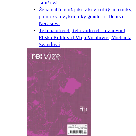
Janišová
Žena mdlá, muž jako z kovu ulitý
otazníky,
pomlčky a vykřičníky genderu | Denisa
Nečasová
Těla na ulicích, těla v ulicích
rozhovor |
Eliška Koldová | Maja Vusilović | Michaela
Švandová