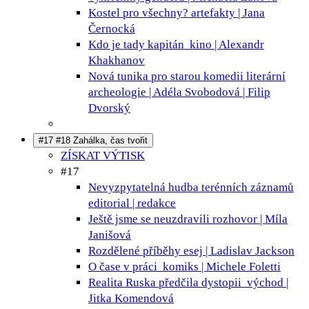
Kostel pro všechny?
artefakty | Jana
Černocká
Kdo je tady kapitán
kino | Alexandr
Khakhanov
Nová tunika pro starou komedii
literární
archeologie | Adéla Svobodová | Filip
Dvorský
#17 #18 Zahálka, čas tvořit
ZÍSKAT VÝTISK
#17
Nevyzpytatelná hudba terénních záznamů
editorial | redakce
Ještě jsme se neuzdravili
rozhovor | Míla
Janišová
Rozdělené příběhy
esej | Ladislav Jackson
O čase v práci
komiks | Michele Foletti
Realita Ruska předčila dystopii
východ |
Jitka Komendová