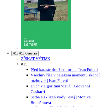
#15 #16 Cenzura
ZÍSKAT VÝTISK
#15
Před katastrofou?
editorial | Ivan Foletti
Všechny říše v nějakém momentu skončí
rozhovor | Ivan Foletti
Duch v algoritmu
vizuál | Giovanni
Gasbarri
Setba a sklizeň vody
esej | Monika
Brenišínová