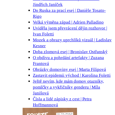
Jindřich Janíček
Do Ruska za prací
esej | Danièle Tosato-
Rigo
Velká výměna
západ | Adrien Palladino
Uviděla jsem převrácení dějin
rozhovor |
Ivan Foletti
Mozek a obrazy uprchlíků
vizuál | Ladislav
Kesner
Doba zlomová
esej | Bronislav Ostřanský
O obdivu a pohrdání
artefakty | Zuzana
Frantová
Obrázky domoviny
esej | Marta Filipová
Zastavit epidemii
východ | Karolina Foletti
Ještě nevím, kde mám domov
otazníky,
pomlčky a vykřičníky genderu | Míla
Janišová
Čísla a lidé
zápisky z cest | Petra
Hoffmannová