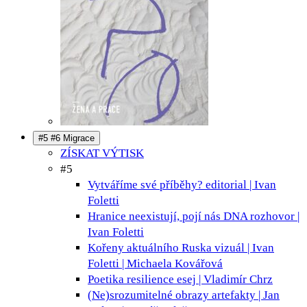
#5 #6 Migrace
ZÍSKAT VÝTISK
#5
Vytváříme své příběhy?
editorial | Ivan
Foletti
Hranice neexistují, pojí nás DNA
rozhovor |
Ivan Foletti
Kořeny aktuálního Ruska
vizuál | Ivan
Foletti | Michaela Kovářová
Poetika resilience
esej | Vladimír Chrz
(Ne)srozumitelné obrazy
artefakty | Jan