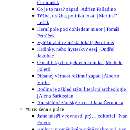
Černoušek
Co je to rasa?
západ | Adrien Palladino
Těžba, dražba, politika
lokál | Martin F.
Lešák
Herní pole pod dohledem
minor | Tomáš
Petráček
Vytěžit zlato z města
lokál | Petr Janiš
Hrdinky, nebo hysterky?
esej | Ondřej
Jakubec
O malířských objektech
komiks | Michele
Foletti
Přísahej věrnost režimu!
západ | Alberto
Virdis
Rodina je základ státu
literární archeologie
| Alena Sarkissian
Ani stéblo!
zápisky z cest | Jana Černocká
#8 re: žena a práce
Jsme mistři v rovnosti, prý…
editorial | Ivan
Foletti
Knihy v proměnlivém světě
rozhovor | Ivan