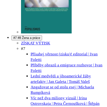
#7 #8 Žena a práce
ZÍSKAT VÝTISK
#7
Přísahej věrnost (zisku)!
editorial | Ivan
Foletti
Příběhy obrazů a emigrace
rozhovor | Ivan
Foletti
Lední medvědi a jihoamerické žáby
artefakty | Jan Galeta | Tomáš Valeš
Angažovat se od stolu
esej | Michaela
Rumpíková
Víc než dva miliony
vizuál | Irina
Ostrovskaja | Petra Černoušková | Štěpán