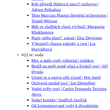
Kdo přivedl Hitlera k moci?
rozhovor |
Adrien Palladino
Titus Maccius Plautus
literární archeologie |
Tomáš Weissar
Bůh ve službách vlasti
východ | Margarita
Khakhanova
Papír, nebo plast?
západ | Elsa Devienne
V bezpečí chaosu
zápisky z cest | Lia
Horváthová
#22 re: voda
Moc a málo vody
editorial | redakce
Budiž na moři země silná a široká!
esej | Jiří
Dynda
Utopit se a znovu ožít
vizuál | Petr Janiš
Otrávená studně
esej | Jan Dienstbier
Vodní světy
esej | Carlos Fernando Teixeira
Alves
Vodu!
komiks | Jindřich Janíček
Od kontaminované vody k divadelním