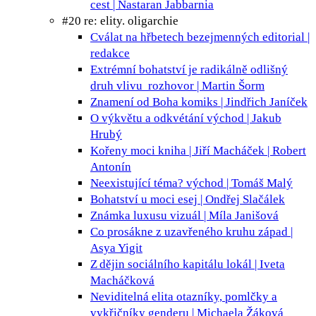
cest | Nastaran Jabbarnia
#20 re: elity. oligarchie
Cválat na hřbetech bezejmenných
editorial |
redakce
Extrémní bohatství je radikálně odlišný
druh vlivu
rozhovor | Martin Šorm
Znamení od Boha
komiks | Jindřich Janíček
O výkvětu a odkvétání
východ | Jakub
Hrubý
Kořeny moci
kniha | Jiří Macháček | Robert
Antonín
Neexistující téma?
východ | Tomáš Malý
Bohatství u moci
esej | Ondřej Slačálek
Známka luxusu
vizuál | Míla Janišová
Co prosákne z uzavřeného kruhu
západ |
Asya Yigit
Z dějin sociálního kapitálu
lokál | Iveta
Macháčková
Neviditelná elita
otazníky, pomlčky a
vykřičníky genderu | Michaela Žáková