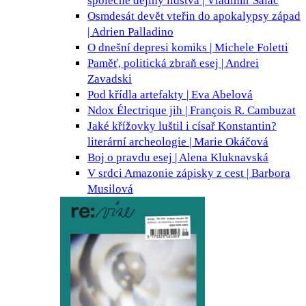
společné dějiny lidstva | Vladimír Salač
Osmdesát devět vteřin do apokalypsy
západ
| Adrien Palladino
O dnešní depresi
komiks | Michele Foletti
Paměť, politická zbraň
esej | Andrei
Zavadski
Pod křídla
artefakty | Eva Abelová
Ndox Électrique
jih | François R. Cambuzat
Jaké křížovky luštil i císař Konstantin?
literární archeologie | Marie Okáčová
Boj o pravdu
esej | Alena Kluknavská
V srdci Amazonie
zápisky z cest | Barbora
Musilová