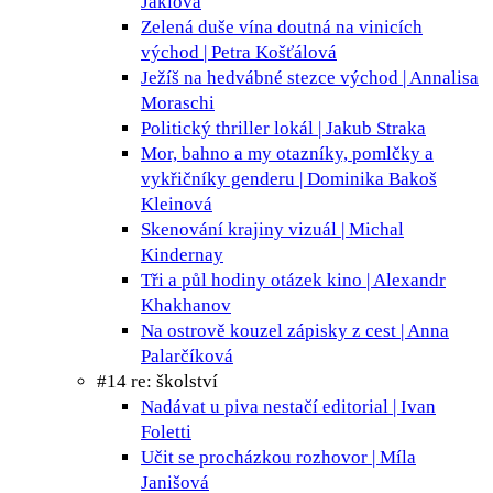
Jaklová
Zelená duše vína doutná na vinicích
východ | Petra Košťálová
Ježíš na hedvábné stezce
východ | Annalisa
Moraschi
Politický thriller
lokál | Jakub Straka
Mor, bahno a my
otazníky, pomlčky a
vykřičníky genderu | Dominika Bakoš
Kleinová
Skenování krajiny
vizuál | Michal
Kindernay
Tři a půl hodiny otázek
kino | Alexandr
Khakhanov
Na ostrově kouzel
zápisky z cest | Anna
Palarčíková
#14 re: školství
Nadávat u piva nestačí
editorial | Ivan
Foletti
Učit se procházkou
rozhovor | Míla
Janišová