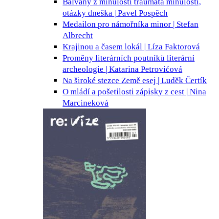
Balvany z minulosti
traumata minulosti,
otázky dneška | Pavel Pospěch
Medailon pro námořníka
minor | Stefan
Albrecht
Krajinou a časem
lokál | Líza Faktorová
Proměny literárních poutníků
literární
archeologie | Katarina Petrovićová
Na široké stezce Země
esej | Luděk Čertík
O mládí a pošetilosti
zápisky z cest | Nina
Marcineková