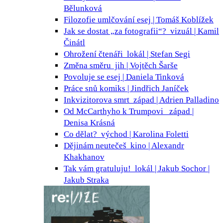
Bělunková
Filozofie umlčování
esej | Tomáš Koblížek
Jak se dostat „za fotografii“?
vizuál | Kamil
Činátl
Ohrožení čtenáři
lokál | Stefan Segi
Změna směru
jih | Vojtěch Šarše
Povoluje se
esej | Daniela Tinková
Práce snů
komiks | Jindřich Janíček
Inkvizitorova smrt
západ | Adrien Palladino
Od McCarthyho k Trumpovi
západ |
Denisa Krásná
Co dělat?
východ | Karolina Foletti
Dějinám neutečeš
kino | Alexandr
Khakhanov
Tak vám gratuluju!
lokál | Jakub Sochor |
Jakub Straka