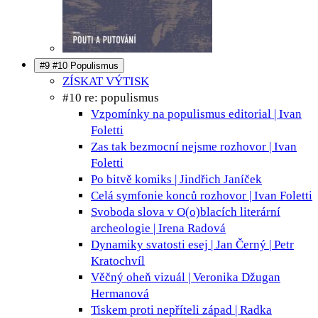
#9 #10 Populismus
ZÍSKAT VÝTISK
#10 re: populismus
Vzpomínky na populismus
editorial | Ivan
Foletti
Zas tak bezmocní nejsme
rozhovor | Ivan
Foletti
Po bitvě
komiks | Jindřich Janíček
Celá symfonie konců
rozhovor | Ivan Foletti
Svoboda slova v O(o)blacích
literární
archeologie | Irena Radová
Dynamiky svatosti
esej | Jan Černý | Petr
Kratochvíl
Věčný oheň
vizuál | Veronika Džugan
Hermanová
Tiskem proti nepříteli
západ | Radka