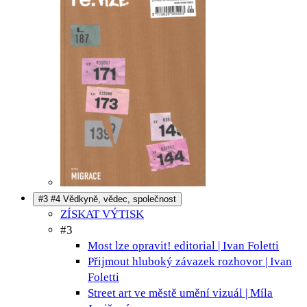
#3 #4 Vědkyně, vědec, společnost
ZÍSKAT VÝTISK
#3
Most lze opravit!
editorial | Ivan Foletti
Přijmout hluboký závazek
rozhovor | Ivan
Foletti
Street art ve městě umění
vizuál | Míla