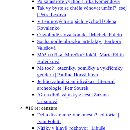
Po katastrofě
východ | Jitka Komendová
Tak vy byste se chtěla věnovat umění?
esej
| Petra Lexová
V Leninových stopách
východ | Olena
Kovalenko
O svobodě slova
komiks | Michele Foletti
Socha podle obrázku
artefakty | Barbora
Valešová
Můžu ti říkat Mirečku?
lokál | Marta Edith
Holečková
Me too?
otazníky, pomlčky a vykřičníky
genderu | Paulína Horváthová
Je libo zahrát si antidiváka?
literární
archeologie | Petr Šourek
Až na dřeň
zápisky z cest | Zuzana
Urbanová
#16 re: cenzura
Della dissimulazione onesta?
editorial |
Ivan Foletti
Nůžky v hlavě
rozhovor | Libuše