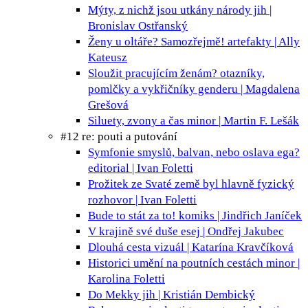
Mýty, z nichž jsou utkány národy
jih |
Bronislav Ostřanský
Ženy u oltáře? Samozřejmě!
artefakty | Ally
Kateusz
Sloužit pracujícím ženám?
otazníky,
pomlčky a vykřičníky genderu | Magdalena
Grešová
Siluety, zvony a čas
minor | Martin F. Lešák
#12 re: pouti a putování
Symfonie smyslů, balvan, nebo oslava ega?
editorial | Ivan Foletti
Prožitek ze Svaté země byl hlavně fyzický
rozhovor | Ivan Foletti
Bude to stát za to!
komiks | Jindřich Janíček
V krajině své duše
esej | Ondřej Jakubec
Dlouhá cesta
vizuál | Katarína Kravčíková
Historici umění na poutních cestách
minor |
Karolina Foletti
Do Mekky
jih | Kristián Dembický