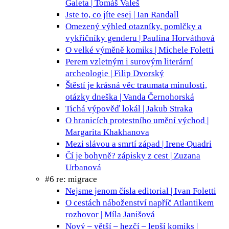
Galeta | Tomáš Valeš
Jste to, co jíte
esej | Ian Randall
Omezený výhled
otazníky, pomlčky a
vykřičníky genderu | Paulína Horváthová
O velké výměně
komiks | Michele Foletti
Perem vzletným i surovým
literární
archeologie | Filip Dvorský
Štěstí je krásná věc
traumata minulosti,
otázky dneška | Vanda Černohorská
Tichá výpověď
lokál | Jakub Straka
O hranicích protestního umění
východ |
Margarita Khakhanova
Mezi slávou a smrtí
západ | Irene Quadri
Čí je bohyně?
zápisky z cest | Zuzana
Urbanová
#6 re: migrace
Nejsme jenom čísla
editorial | Ivan Foletti
O cestách náboženství napříč Atlantikem
rozhovor | Míla Janišová
Nový – větší – hezčí – lepší
komiks |