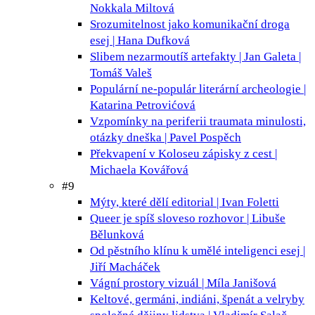
Nokkala Miltová
Srozumitelnost jako komunikační droga
esej | Hana Dufková
Slibem nezarmoutíš
artefakty | Jan Galeta |
Tomáš Valeš
Populární ne-populár
literární archeologie |
Katarina Petrovićová
Vzpomínky na periferii
traumata minulosti,
otázky dneška | Pavel Pospěch
Překvapení v Koloseu
zápisky z cest |
Michaela Kovářová
#9
Mýty, které dělí
editorial | Ivan Foletti
Queer je spíš sloveso
rozhovor | Libuše
Bělunková
Od pěstního klínu k umělé inteligenci
esej |
Jiří Macháček
Vágní prostory
vizuál | Míla Janišová
Keltové, germáni, indiáni, špenát a velryby