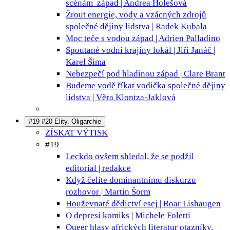
scénám
západ | Andrea Holešová
Žrout energie, vody a vzácných zdrojů
společné dějiny lidstva | Radek Kubala
Moc teče s vodou
západ | Adrien Palladino
Spoutané vodní krajiny
lokál | Jiří Janáč |
Karel Šima
Nebezpečí pod hladinou
západ | Clare Brant
Budeme vodě říkat vodička
společné dějiny
lidstva | Věra Klontza-Jaklová
#19 #20 Elity. Oligarchie
ZÍSKAT VÝTISK
#19
Leckdo ovšem shledal, že se podžil
editorial | redakce
Když čelíte dominantnímu diskurzu
rozhovor | Martin Šorm
Houževnaté dědictví
esej | Roar Lishaugen
O depresi
komiks | Michele Foletti
Queer hlasy afrických literatur
otazníky,