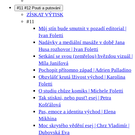
#11 #12 Pouti a putování
ZÍSKAT VÝTISK
#11
Můj stín bude smutnit v pozadí
editorial |
Ivan Foletti
Nadávky a mediální masáže v době Jana
Husa
rozhovor | Ivan Foletti
Setkání se svou (zemřelou) hvězdou
vizuál |
Míla Janišová
Pochopit přítomno
západ | Adrien Palladino
Obzvlášť krutá lživost
východ | Karolina
Foletti
O studiu chůze
komiks | Michele Foletti
Tak stiskni, nebo pusť!
esej | Petra
Košťálová
Pas, emoce a identita
východ | Elena
Mikhina
Moc skrytého vědění
esej | Chrz Vladimír |
Dubovská Eva