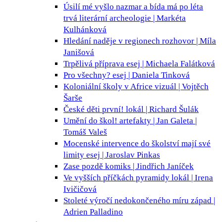
Úsilí mé vyšlo nazmar a bída má po léta
trvá
literární archeologie | Markéta
Kulhánková
Hledání naděje v regionech
rozhovor | Míla
Janišová
Trpělivá příprava
esej | Michaela Falátková
Pro všechny?
esej | Daniela Tinková
Koloniální školy v Africe
vizuál | Vojtěch
Šarše
České děti první!
lokál | Richard Šulák
Umění do škol!
artefakty | Jan Galeta |
Tomáš Valeš
Mocenské intervence do školství mají své
limity
esej | Jaroslav Pinkas
Zase pozdě
komiks | Jindřich Janíček
Ve vyšších příčkách pyramidy
lokál | Irena
Ivičičová
Stoleté výročí nedokončeného míru
západ |
Adrien Palladino