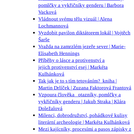
pomlčky a vykřičníky genderu | Barbora
Vacková
Vládnout svému tělu
vizuál | Alena
Lochmannová
Vyzdobit pavilon diktátorem
lokál | Vojtěch
Šarše
Vražda na zamrzlém jezeře
sever | Marie-
Elisabeth Hennings
Příběhy o lásce a protivenství a
jejich protivenství
esej | Markéta
Kulhánková
Tak jak je to s tím tetováním?
kniha |
Martin Drlíček | Zuzana Faktorová Frantová
Vzpoura člověka
otazníky, pomlčky a
vykřičníky genderu | Jakub Straka | Klára
Doležalová
Milenci, dobrodružství, pohádkové kulisy
literární archeologie | Markéta Kulhánková
Mezi kajícníky, procesími a pasos
zápisky z