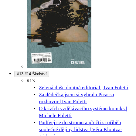
#13 #14 Školství
#13
Zelená duše doutná
editorial | Ivan Foletti
Za dědečka jsem si vybrala Picassa
rozhovor | Ivan Foletti
O krizích vzdělávacího systému
komiks |
Michele Foletti
Podívej se do stromu a přečti si příběh
společné dějiny lidstva | Věra Klontza-