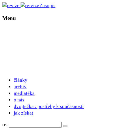
Menu
články
archiv
mediatéka
o nás
dvojtečka : postřehy k současnosti
jak získat
re: