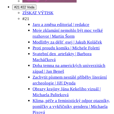
#21 #22 Voda
ZÍSKAT VÝTISK
#21
Jaro a změna
editorial | redakce
Moje zklamání nemohlo být moc velké
rozhovor | Martin Šorm
Modlitby za déšť
esej | Jakub Koláček
Proti proudu
komiks | Michele Foletti
Svatební den
artefakty | Barbora
Macháčková
Doba temna na amerických univerzitách
západ | Jan Beneš
Zachytit písmem nestálé příběhy
literární
archeologie | Jiří Dynda
Obrazy krajiny Jána Kekeliho
vizuál |
Michaela Pašteková
Klima, péče a feministický odpor
otazníky,
pomlčky a vykřičníky genderu | Michaela
Pixová