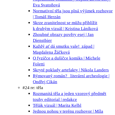
Eva Svatoňová
Normativní těla jsou plná výjimek
rozhovor
| Tomáš Herzán
Skrze zranitelnost se můžu přiblížit
k druhým
vizuál | Kristina Láníková
Zhoubné obrazy pověry
esej | Jan
Dienstbier
Každý ať dá smutku vale!
západ |
Magdalena Žáčková
O fyzičce a dušičce
komiks | Michele
Foletti
Skryté poklady
artefakty | Nikola Landers
Rýmovaný román?
literární archeologie |
Ondřej Cikán
#24 re: těla
Rozmanitá těla a jeden vzorový předmět
touhy
editorial | redakce
Tělák
vizuál | Marita Kelbl
Jednou nohou v terénu
rozhovor | Míla