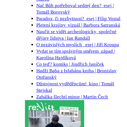
Nač Bůh potřeboval sedmý den?
esej |
Tomáš Borovský
Paradox, či nezbytnost?
esej | Filip Vostal
Pletení krajiny
vizuál | Barbora Satranská
Naučit se vidět archeologicky
společné
dějiny lidstva | Ian Randall
O nezávislých myslích
esej | Jiří Kroupa
Vydat se tím správným směrem
západ |
Karolína Hajdíková
Co teď?
komiks | Jindřich Janíček
Hadži Baba z Isfahánu
kniha | Bronislav
Ostřanský
Důstojnost vyděděncům!
kino | Tomáš
Stejskal
Zahálka šlechtí
minor | Martin Čech