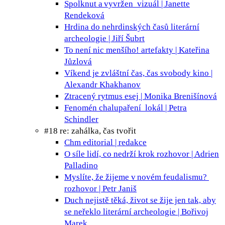
Spolknut a vyvržen
vizuál | Janette
Rendeková
Hrdina do nehrdinských časů
literární
archeologie | Jiří Šubrt
To není nic menšího!
artefakty | Kateřina
Jůzlová
Víkend je zvláštní čas, čas svobody
kino |
Alexandr Khakhanov
Ztracený rytmus
esej | Monika Brenišínová
Fenomén chalupaření
lokál | Petra
Schindler
#18 re: zahálka, čas tvořit
Chm
editorial | redakce
O síle lidí, co nedrží krok
rozhovor | Adrien
Palladino
Myslíte, že žijeme v novém feudalismu?
rozhovor | Petr Janiš
Duch nejistě těká, život se žije jen tak, aby
se neřeklo
literární archeologie | Bořivoj
Marek