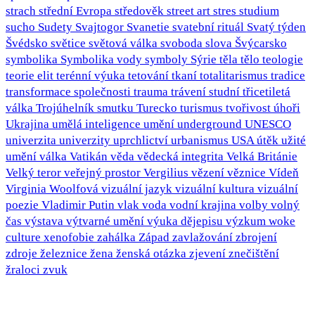
strach
střední Evropa
středověk
street art
stres
studium
sucho
Sudety
Svajtogor
Svanetie
svatební rituál
Svatý týden
Švédsko
světice
světová válka
svoboda slova
Švýcarsko
symbolika
Symbolika vody
symboly
Sýrie
těla
tělo
teologie
teorie elit
terénní výuka
tetování
tkaní
totalitarismus
tradice
transformace společnosti
trauma
trávení studní
třicetiletá
válka
Trojúhelník smutku
Turecko
turismus
tvořivost
úhoři
Ukrajina
umělá inteligence
umění
underground
UNESCO
univerzita
univerzity
uprchlictví
urbanismus
USA
útěk
užité
umění
válka
Vatikán
věda
vědecká integrita
Velká Británie
Velký teror
veřejný prostor
Vergilius
vězení
věznice
Vídeň
Virginia Woolfová
vizuální jazyk
vizuální kultura
vizuální
poezie
Vladimir Putin
vlak
voda
vodní krajina
volby
volný
čas
výstava
výtvarné umění
výuka dějepisu
výzkum
woke
culture
xenofobie
zahálka
Západ
zavlažování
zbrojení
zdroje
železnice
žena
ženská otázka
zjevení
znečištění
žraloci
zvuk