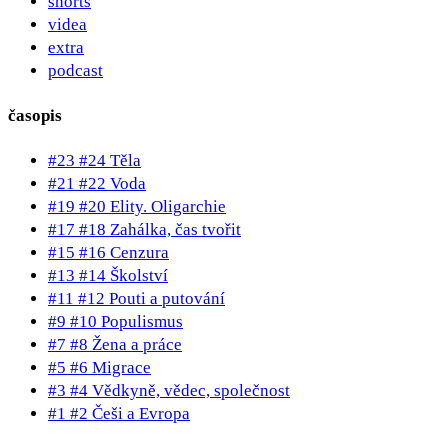
shorts
videa
extra
podcast
časopis
#23 #24 Těla
#21 #22 Voda
#19 #20 Elity. Oligarchie
#17 #18 Zahálka, čas tvořit
#15 #16 Cenzura
#13 #14 Školství
#11 #12 Pouti a putování
#9 #10 Populismus
#7 #8 Žena a práce
#5 #6 Migrace
#3 #4 Vědkyně, vědec, společnost
#1 #2 Češi a Evropa