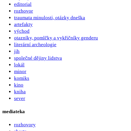
editorial
rozhovor
traumata minulosti, otázky dneška
artefakty
východ
otazníky, pomlčky a vykřičníky genderu
literární archeologie
jih
společné dějiny lidstva
lokál
minor
komiks
kino
kniha
sever
mediateka
rozhovory