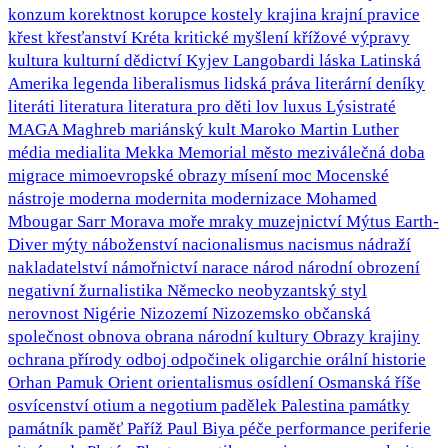
konzum
korektnost
korupce
kostely
krajina
krajní pravice
křest
křesťanství
Kréta
kritické myšlení
křížové výpravy
kultura
kulturní dědictví
Kyjev
Langobardi
láska
Latinská
Amerika
legenda
liberalismus
lidská práva
literární deníky
literáti
literatura
literatura pro děti
lov
luxus
Lýsistraté
MAGA
Maghreb
mariánský kult
Maroko
Martin Luther
média
medialita
Mekka
Memorial
město
meziválečná doba
migrace
mimoevropské obrazy
mísení
moc
Mocenské
nástroje
moderna
modernita
modernizace
Mohamed
Mbougar Sarr
Morava
moře
mraky
muzejnictví
Mýtus Earth-
Diver
mýty
náboženství
nacionalismus
nacismus
nádraží
nakladatelství
námořnictví
narace
národ
národní obrození
negativní žurnalistika
Německo
neobyzantský styl
nerovnost
Nigérie
Nizozemí
Nizozemsko
občanská
společnost
obnova
obrana národní kultury
Obrazy krajiny
ochrana přírody
odboj
odpočinek
oligarchie
orální historie
Orhan Pamuk
Orient
orientalismus
osídlení
Osmanská říše
osvícenství
otium a negotium
padělek
Palestina
památky
památník
paměť
Paříž
Paul Biya
péče
performance
periferie