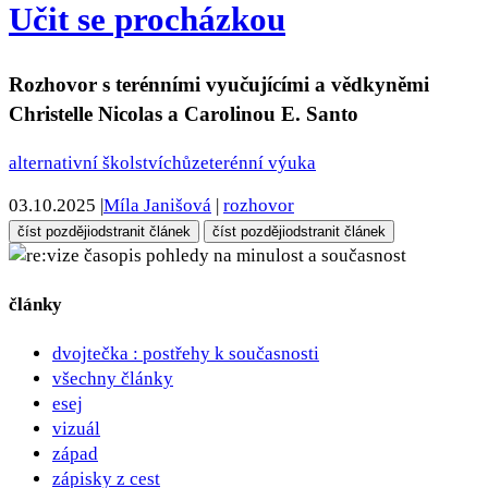
Učit se procházkou
Rozhovor s terénními vyučujícími a vědkyněmi
Christelle Nicolas a Carolinou E. Santo
alternativní školství
chůze
terénní výuka
03.10.2025
|
Míla Janišová
|
rozhovor
číst později
odstranit článek
číst později
odstranit článek
pohledy na minulost a současnost
články
dvojtečka : postřehy k současnosti
všechny články
esej
vizuál
západ
zápisky z cest