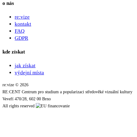
o nás
re:vize
kontakt
FAQ
GDPR
kde získat
jak získat
výdejní místa
re:vize © 2026
RE:CENT Centrum pro studium a popularizaci středověké vizuální kultury
Veveří 470/28, 602 00 Brno
All rights reserved