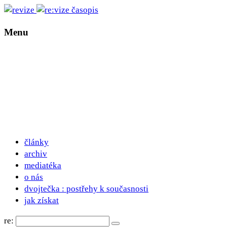
Menu
články
archiv
mediatéka
o nás
dvojtečka : postřehy k současnosti
jak získat
re: