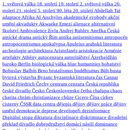
1. světová válka
18. století
19. století
2. světová válka
20.
století
21. století
5. století
90. léta 20. století
Abdellah Taï
adaptace
Afrika
AI
Aischylos
akademické svobody
akční
umění
akvadukty
Akwaeke Emezi
alienace
alternativní
školství
Ambivalence živlu
Andrej Rublev
Anežka Česká
antické drama
antický Řím
antika
antisemitismus
antropocén
antropocentrismus
apokalypsa
Apuleius
arabská literatura
archeologie
architektura
Aristofanés
aristokracie
Arménie
artefakty
Athény
autocenzura
autoritářství
Ázerbajdžán
baroko
Berlín
biologická válka
blue humanities
bohatství
Bohuslav Balbín
Brno
brutalismus
buddhismus
Bůh
busta
bytová výstavba
Byzanc
byzantská literatura
čas
Caspar
David Friedrich
Čechy
centrum
cenzura
Česká republika
české divadlo
Česko
Československo
četba
chalupa
chaos
charita
chrám
christianizace
chůze
Cicero
Čína
církev
cisterny
ČSSR
data centra
dějepis
dějiny
dějiny práce
dějiny
umění
demokracie
deprese
developeři
dezinformace
Digitální stopa
diktatura
disciplinace
diskriminace
divadelní
překlad
divadlo
dobrodružství
domácí násilí
dominance