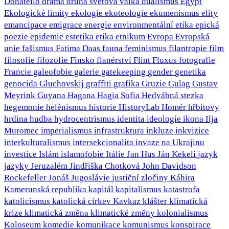
Donatello
drama
druhá světová válka
dualismus
Egypt
Ekologické limity
ekologie
ekoteologie
ekumenismus
elity
emancipace
emigrace
energie
environmentální etika
epická
poezie
epidemie
estetika
etika
etnikum
Evropa
Evropská
unie
fašismus
Fatima Daas
fauna
feminismus
filantropie
film
filosofie
filozofie
Finsko
flanérství
Flint
Fluxus
fotografie
Francie
galeofobie
galerie
gatekeeping
gender
genetika
genocida
Gluchovskij
graffiti
grafika
Gruzie
Gulag
Gustav
Meyrink
Guyana
Hagana
Hagia Sofia
Hedvábná stezka
hegemonie
helénismus
historie
HistoryLab
Homér
hřbitovy
hrdina
hudba
hydrocentrismus
identita
ideologie
ikona
Ilja
Muromec
imperialismus
infrastruktura
inkluze
inkvizice
interkulturalismus
intersekcionalita
invaze na Ukrajinu
investice
Islám
islamofobie
Itálie
Jan Hus
Ján Kekeli
jazyk
jazyky
Jeruzalém
Jindřiška Chotková
John Davidson
Rockefeller
Jonáš
Jugoslávie
justiční zločiny
Káhira
Kamerunská republika
kapitál
kapitalismus
katastrofa
katolicismus
katolická církev
Kavkaz
klášter
klimatická
krize
klimatická změna
klimatické změny
kolonialismus
Koloseum
komedie
komunikace
komunismus
konspirace