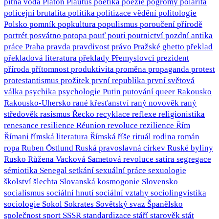
pitná voda
Platón
Plautus
poetika
poezie
pogromy
polarita
policejní brutalita
politika
politizace vědění
politologie
Polsko
pomník
popkultura
populismus
poroučení přírodě
portrét
posvátno
potopa
pouť
pouti
poutnictví
pozdní antika
práce
Praha
pravda
pravdivost
právo
Pražské ghetto
překlad
překladová literatura
překlady
Přemyslovci
prezident
příroda
přítomnost
produktivita
proměna
propaganda
protest
protestantismus
prožitek
první republika
první světová
válka
psychika
psychologie
Putin
putování
queer
Rakousko
Rakousko-Uhersko
rané křesťanství
raný novověk
raný
středověk
rasismus
Řecko
recyklace
reflexe
religionistika
renesance
resilience
Réunion
revoluce
rezilience
Řím
Římani
římská literatura
Římská říše
rituál
rodina
román
ropa
Ruben Östlund
Ruská pravoslavná církev
Ruské byliny
Rusko
Růžena Vacková
Sametová revoluce
satira
segregace
sémiotika
Senegal
setkání
sexuální práce
sexuologie
školství
šlechta
Slovanská kosmogonie
Slovensko
socialismus
sociální hnutí
sociální vztahy
sociolingvistika
sociologie
Sokol
Sokrates
Sovětský svaz
Španělsko
společnost
sport
SSSR
standardizace
stáří
starověk
stát