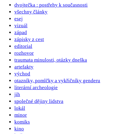
dvojtečka : postřehy k současnosti
všechny články
esej
vizuál
západ
zápisky z cest
editorial
rozhovor
traumata minulosti, otázky dneška
artefakty
východ
otazníky, pomlčky a vykřičníky genderu
literární archeologie
jih
společné dějiny lidstva
lokál
minor
komiks
kino