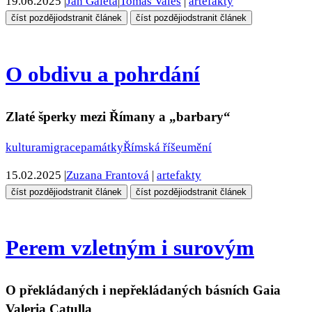
19.06.2025
|
Jan Galeta
|
Tomáš Valeš
|
artefakty
číst později
odstranit článek
číst později
odstranit článek
O obdivu a pohrdání
Zlaté šperky mezi Římany a „barbary“
kultura
migrace
památky
Římská říše
umění
15.02.2025
|
Zuzana Frantová
|
artefakty
číst později
odstranit článek
číst později
odstranit článek
Perem vzletným i surovým
O překládaných i nepřekládaných básních Gaia
Valeria Catulla