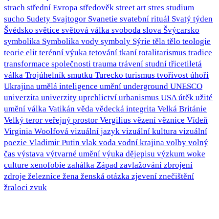
strach
střední Evropa
středověk
street art
stres
studium
sucho
Sudety
Svajtogor
Svanetie
svatební rituál
Svatý týden
Švédsko
světice
světová válka
svoboda slova
Švýcarsko
symbolika
Symbolika vody
symboly
Sýrie
těla
tělo
teologie
teorie elit
terénní výuka
tetování
tkaní
totalitarismus
tradice
transformace společnosti
trauma
trávení studní
třicetiletá
válka
Trojúhelník smutku
Turecko
turismus
tvořivost
úhoři
Ukrajina
umělá inteligence
umění
underground
UNESCO
univerzita
univerzity
uprchlictví
urbanismus
USA
útěk
užité
umění
válka
Vatikán
věda
vědecká integrita
Velká Británie
Velký teror
veřejný prostor
Vergilius
vězení
věznice
Vídeň
Virginia Woolfová
vizuální jazyk
vizuální kultura
vizuální
poezie
Vladimir Putin
vlak
voda
vodní krajina
volby
volný
čas
výstava
výtvarné umění
výuka dějepisu
výzkum
woke
culture
xenofobie
zahálka
Západ
zavlažování
zbrojení
zdroje
železnice
žena
ženská otázka
zjevení
znečištění
žraloci
zvuk