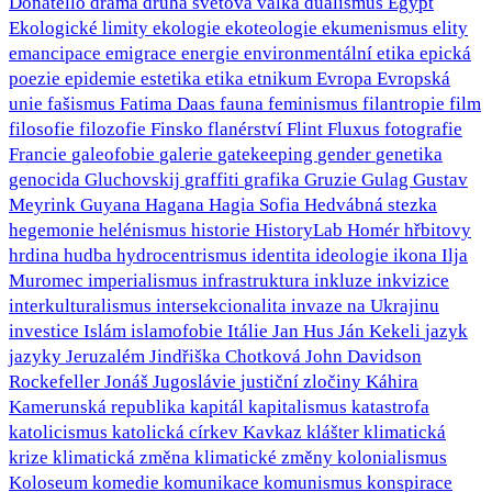
Donatello
drama
druhá světová válka
dualismus
Egypt
Ekologické limity
ekologie
ekoteologie
ekumenismus
elity
emancipace
emigrace
energie
environmentální etika
epická
poezie
epidemie
estetika
etika
etnikum
Evropa
Evropská
unie
fašismus
Fatima Daas
fauna
feminismus
filantropie
film
filosofie
filozofie
Finsko
flanérství
Flint
Fluxus
fotografie
Francie
galeofobie
galerie
gatekeeping
gender
genetika
genocida
Gluchovskij
graffiti
grafika
Gruzie
Gulag
Gustav
Meyrink
Guyana
Hagana
Hagia Sofia
Hedvábná stezka
hegemonie
helénismus
historie
HistoryLab
Homér
hřbitovy
hrdina
hudba
hydrocentrismus
identita
ideologie
ikona
Ilja
Muromec
imperialismus
infrastruktura
inkluze
inkvizice
interkulturalismus
intersekcionalita
invaze na Ukrajinu
investice
Islám
islamofobie
Itálie
Jan Hus
Ján Kekeli
jazyk
jazyky
Jeruzalém
Jindřiška Chotková
John Davidson
Rockefeller
Jonáš
Jugoslávie
justiční zločiny
Káhira
Kamerunská republika
kapitál
kapitalismus
katastrofa
katolicismus
katolická církev
Kavkaz
klášter
klimatická
krize
klimatická změna
klimatické změny
kolonialismus
Koloseum
komedie
komunikace
komunismus
konspirace