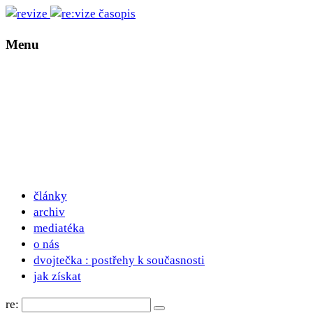
Menu
články
archiv
mediatéka
o nás
dvojtečka : postřehy k současnosti
jak získat
re: