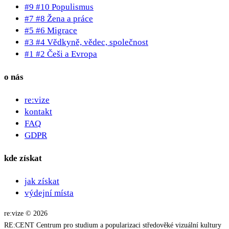
#9 #10 Populismus
#7 #8 Žena a práce
#5 #6 Migrace
#3 #4 Vědkyně, vědec, společnost
#1 #2 Češi a Evropa
o nás
re:vize
kontakt
FAQ
GDPR
kde získat
jak získat
výdejní místa
re:vize © 2026
RE:CENT Centrum pro studium a popularizaci středověké vizuální kultury