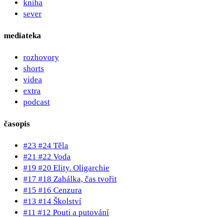
kniha
sever
mediateka
rozhovory
shorts
videa
extra
podcast
časopis
#23 #24 Těla
#21 #22 Voda
#19 #20 Elity. Oligarchie
#17 #18 Zahálka, čas tvořit
#15 #16 Cenzura
#13 #14 Školství
#11 #12 Pouti a putování