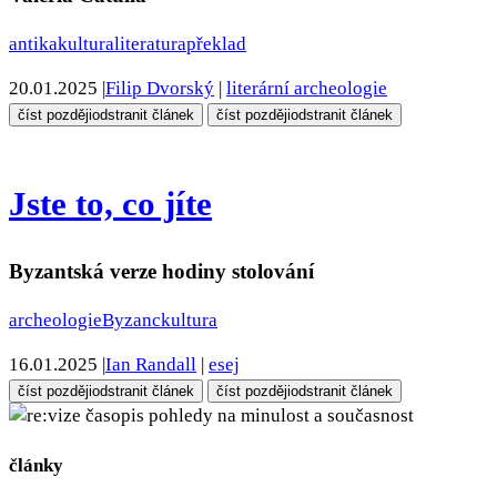
antika
kultura
literatura
překlad
20.01.2025
|
Filip Dvorský
|
literární archeologie
číst později
odstranit článek
číst později
odstranit článek
Jste to, co jíte
Byzantská verze hodiny stolování
archeologie
Byzanc
kultura
16.01.2025
|
Ian Randall
|
esej
číst později
odstranit článek
číst později
odstranit článek
pohledy na minulost a současnost
články