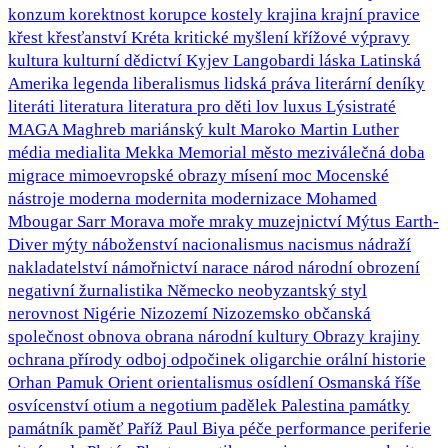
konzum
korektnost
korupce
kostely
krajina
krajní pravice
křest
křesťanství
Kréta
kritické myšlení
křížové výpravy
kultura
kulturní dědictví
Kyjev
Langobardi
láska
Latinská
Amerika
legenda
liberalismus
lidská práva
literární deníky
literáti
literatura
literatura pro děti
lov
luxus
Lýsistraté
MAGA
Maghreb
mariánský kult
Maroko
Martin Luther
média
medialita
Mekka
Memorial
město
meziválečná doba
migrace
mimoevropské obrazy
mísení
moc
Mocenské
nástroje
moderna
modernita
modernizace
Mohamed
Mbougar Sarr
Morava
moře
mraky
muzejnictví
Mýtus Earth-
Diver
mýty
náboženství
nacionalismus
nacismus
nádraží
nakladatelství
námořnictví
narace
národ
národní obrození
negativní žurnalistika
Německo
neobyzantský styl
nerovnost
Nigérie
Nizozemí
Nizozemsko
občanská
společnost
obnova
obrana národní kultury
Obrazy krajiny
ochrana přírody
odboj
odpočinek
oligarchie
orální historie
Orhan Pamuk
Orient
orientalismus
osídlení
Osmanská říše
osvícenství
otium a negotium
padělek
Palestina
památky
památník
paměť
Paříž
Paul Biya
péče
performance
periferie