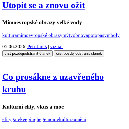
Utopit se a znovu ožít
Mimoevropské obrazy velké vody
kultura
mimoevropské obrazy
mýty
obnova
potopa
symboly
05.06.2026
|
Petr Janiš
|
vizuál
číst později
odstranit článek
číst později
odstranit článek
Co prosákne z uzavřeného
kruhu
Kulturní elity, vkus a moc
elity
gatekeeping
hegemonie
kultura
umění