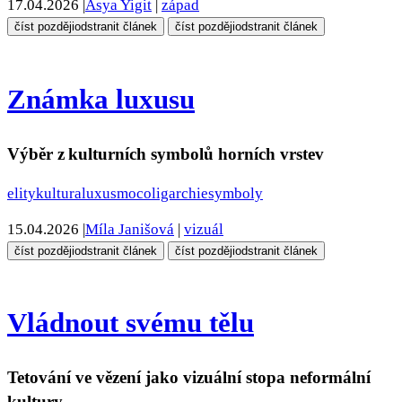
17.04.2026
|
Asya Yigit
|
západ
číst později
odstranit článek
číst později
odstranit článek
Známka luxusu
Výběr z kulturních symbolů horních vrstev
elity
kultura
luxus
moc
oligarchie
symboly
15.04.2026
|
Míla Janišová
|
vizuál
číst později
odstranit článek
číst později
odstranit článek
Vládnout svému tělu
Tetování ve vězení jako vizuální stopa neformální
kultury