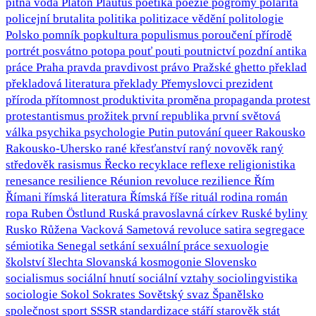
pitná voda
Platón
Plautus
poetika
poezie
pogromy
polarita
policejní brutalita
politika
politizace vědění
politologie
Polsko
pomník
popkultura
populismus
poroučení přírodě
portrét
posvátno
potopa
pouť
pouti
poutnictví
pozdní antika
práce
Praha
pravda
pravdivost
právo
Pražské ghetto
překlad
překladová literatura
překlady
Přemyslovci
prezident
příroda
přítomnost
produktivita
proměna
propaganda
protest
protestantismus
prožitek
první republika
první světová
válka
psychika
psychologie
Putin
putování
queer
Rakousko
Rakousko-Uhersko
rané křesťanství
raný novověk
raný
středověk
rasismus
Řecko
recyklace
reflexe
religionistika
renesance
resilience
Réunion
revoluce
rezilience
Řím
Římani
římská literatura
Římská říše
rituál
rodina
román
ropa
Ruben Östlund
Ruská pravoslavná církev
Ruské byliny
Rusko
Růžena Vacková
Sametová revoluce
satira
segregace
sémiotika
Senegal
setkání
sexuální práce
sexuologie
školství
šlechta
Slovanská kosmogonie
Slovensko
socialismus
sociální hnutí
sociální vztahy
sociolingvistika
sociologie
Sokol
Sokrates
Sovětský svaz
Španělsko
společnost
sport
SSSR
standardizace
stáří
starověk
stát