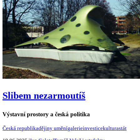
Slibem nezarmoutíš
Výstavní prostory a česká politika
Česká republika
dějiny umění
galerie
investice
kultura
stát