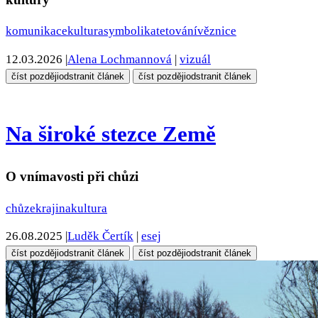
komunikace
kultura
symbolika
tetování
věznice
12.03.2026
|
Alena Lochmannová
|
vizuál
číst později
odstranit článek
číst později
odstranit článek
Na široké stezce Země
O vnímavosti při chůzi
chůze
krajina
kultura
26.08.2025
|
Luděk Čertík
|
esej
číst později
odstranit článek
číst později
odstranit článek