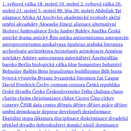
1. světová válka
18. století
19. století
2. světová válka
20.
století
21. století
5. století
90. léta 20. století
Abdellah Taï
adaptace
Afrika
AI
Aischylos
akademické svobody
akční
umění
akvadukty
Akwaeke Emezi
alienace
alternativní
školství
Ambivalence živlu
Andrej Rublev
Anežka Česká
antické drama
antický Řím
antika
antisemitismus
antropocén
antropocentrismus
apokalypsa
Apuleius
arabská literatura
archeologie
architektura
Aristofanés
aristokracie
Arménie
artefakty
Athény
autocenzura
autoritářství
Ázerbajdžán
baroko
Berlín
biologická válka
blue humanities
bohatství
Bohuslav Balbín
Brno
brutalismus
buddhismus
Bůh
busta
bytová výstavba
Byzanc
byzantská literatura
čas
Caspar
David Friedrich
Čechy
centrum
cenzura
Česká republika
české divadlo
Česko
Československo
četba
chalupa
chaos
charita
chrám
christianizace
chůze
Cicero
Čína
církev
cisterny
ČSSR
data centra
dějepis
dějiny
dějiny práce
dějiny
umění
demokracie
deprese
developeři
dezinformace
Digitální stopa
diktatura
disciplinace
diskriminace
divadelní
překlad
divadlo
dobrodružství
domácí násilí
dominance