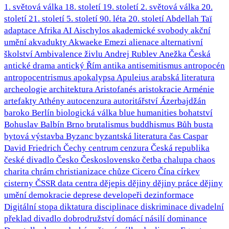
1. světová válka
18. století
19. století
2. světová válka
20.
století
21. století
5. století
90. léta 20. století
Abdellah Taï
adaptace
Afrika
AI
Aischylos
akademické svobody
akční
umění
akvadukty
Akwaeke Emezi
alienace
alternativní
školství
Ambivalence živlu
Andrej Rublev
Anežka Česká
antické drama
antický Řím
antika
antisemitismus
antropocén
antropocentrismus
apokalypsa
Apuleius
arabská literatura
archeologie
architektura
Aristofanés
aristokracie
Arménie
artefakty
Athény
autocenzura
autoritářství
Ázerbajdžán
baroko
Berlín
biologická válka
blue humanities
bohatství
Bohuslav Balbín
Brno
brutalismus
buddhismus
Bůh
busta
bytová výstavba
Byzanc
byzantská literatura
čas
Caspar
David Friedrich
Čechy
centrum
cenzura
Česká republika
české divadlo
Česko
Československo
četba
chalupa
chaos
charita
chrám
christianizace
chůze
Cicero
Čína
církev
cisterny
ČSSR
data centra
dějepis
dějiny
dějiny práce
dějiny
umění
demokracie
deprese
developeři
dezinformace
Digitální stopa
diktatura
disciplinace
diskriminace
divadelní
překlad
divadlo
dobrodružství
domácí násilí
dominance