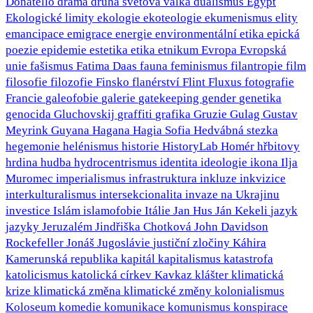
Donatello
drama
druhá světová válka
dualismus
Egypt
Ekologické limity
ekologie
ekoteologie
ekumenismus
elity
emancipace
emigrace
energie
environmentální etika
epická
poezie
epidemie
estetika
etika
etnikum
Evropa
Evropská
unie
fašismus
Fatima Daas
fauna
feminismus
filantropie
film
filosofie
filozofie
Finsko
flanérství
Flint
Fluxus
fotografie
Francie
galeofobie
galerie
gatekeeping
gender
genetika
genocida
Gluchovskij
graffiti
grafika
Gruzie
Gulag
Gustav
Meyrink
Guyana
Hagana
Hagia Sofia
Hedvábná stezka
hegemonie
helénismus
historie
HistoryLab
Homér
hřbitovy
hrdina
hudba
hydrocentrismus
identita
ideologie
ikona
Ilja
Muromec
imperialismus
infrastruktura
inkluze
inkvizice
interkulturalismus
intersekcionalita
invaze na Ukrajinu
investice
Islám
islamofobie
Itálie
Jan Hus
Ján Kekeli
jazyk
jazyky
Jeruzalém
Jindřiška Chotková
John Davidson
Rockefeller
Jonáš
Jugoslávie
justiční zločiny
Káhira
Kamerunská republika
kapitál
kapitalismus
katastrofa
katolicismus
katolická církev
Kavkaz
klášter
klimatická
krize
klimatická změna
klimatické změny
kolonialismus
Koloseum
komedie
komunikace
komunismus
konspirace