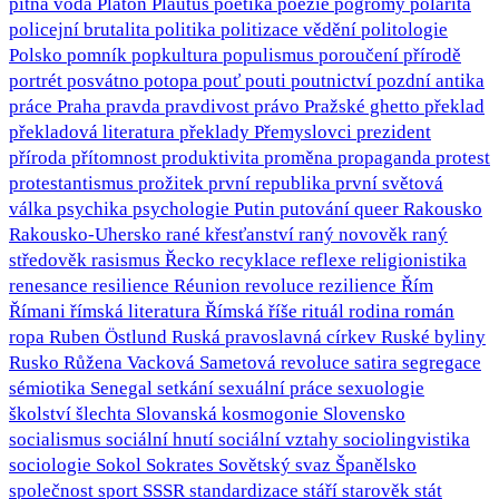
pitná voda
Platón
Plautus
poetika
poezie
pogromy
polarita
policejní brutalita
politika
politizace vědění
politologie
Polsko
pomník
popkultura
populismus
poroučení přírodě
portrét
posvátno
potopa
pouť
pouti
poutnictví
pozdní antika
práce
Praha
pravda
pravdivost
právo
Pražské ghetto
překlad
překladová literatura
překlady
Přemyslovci
prezident
příroda
přítomnost
produktivita
proměna
propaganda
protest
protestantismus
prožitek
první republika
první světová
válka
psychika
psychologie
Putin
putování
queer
Rakousko
Rakousko-Uhersko
rané křesťanství
raný novověk
raný
středověk
rasismus
Řecko
recyklace
reflexe
religionistika
renesance
resilience
Réunion
revoluce
rezilience
Řím
Římani
římská literatura
Římská říše
rituál
rodina
román
ropa
Ruben Östlund
Ruská pravoslavná církev
Ruské byliny
Rusko
Růžena Vacková
Sametová revoluce
satira
segregace
sémiotika
Senegal
setkání
sexuální práce
sexuologie
školství
šlechta
Slovanská kosmogonie
Slovensko
socialismus
sociální hnutí
sociální vztahy
sociolingvistika
sociologie
Sokol
Sokrates
Sovětský svaz
Španělsko
společnost
sport
SSSR
standardizace
stáří
starověk
stát