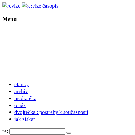
Menu
články
archiv
mediatéka
o nás
dvojtečka : postřehy k současnosti
jak získat
re: