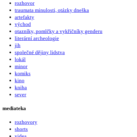
rozhovor
traumata minulosti, otázky dneška
artefakty
východ
otazníky, pomlčky a vykřičníky genderu
literární archeologie
jih
společné dějiny lidstva
lokál
minor
komiks
kino
kniha
sever
mediateka
rozhovory
shorts
videa