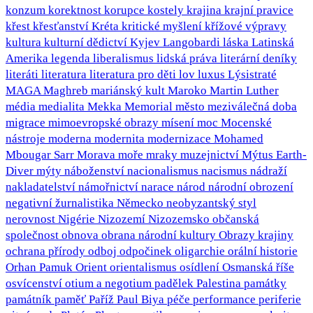
konzum
korektnost
korupce
kostely
krajina
krajní pravice
křest
křesťanství
Kréta
kritické myšlení
křížové výpravy
kultura
kulturní dědictví
Kyjev
Langobardi
láska
Latinská
Amerika
legenda
liberalismus
lidská práva
literární deníky
literáti
literatura
literatura pro děti
lov
luxus
Lýsistraté
MAGA
Maghreb
mariánský kult
Maroko
Martin Luther
média
medialita
Mekka
Memorial
město
meziválečná doba
migrace
mimoevropské obrazy
mísení
moc
Mocenské
nástroje
moderna
modernita
modernizace
Mohamed
Mbougar Sarr
Morava
moře
mraky
muzejnictví
Mýtus Earth-
Diver
mýty
náboženství
nacionalismus
nacismus
nádraží
nakladatelství
námořnictví
narace
národ
národní obrození
negativní žurnalistika
Německo
neobyzantský styl
nerovnost
Nigérie
Nizozemí
Nizozemsko
občanská
společnost
obnova
obrana národní kultury
Obrazy krajiny
ochrana přírody
odboj
odpočinek
oligarchie
orální historie
Orhan Pamuk
Orient
orientalismus
osídlení
Osmanská říše
osvícenství
otium a negotium
padělek
Palestina
památky
památník
paměť
Paříž
Paul Biya
péče
performance
periferie