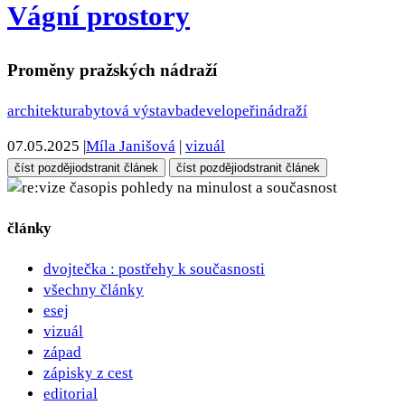
Vágní prostory
Proměny pražských nádraží
architektura
bytová výstavba
developeři
nádraží
07.05.2025
|
Míla Janišová
|
vizuál
číst později
odstranit článek
číst později
odstranit článek
pohledy na minulost a současnost
články
dvojtečka : postřehy k současnosti
všechny články
esej
vizuál
západ
zápisky z cest
editorial