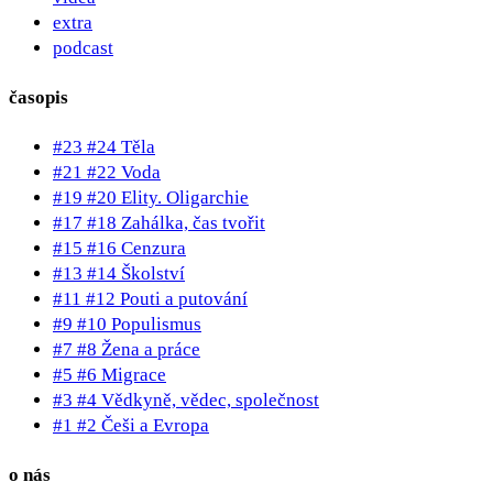
extra
podcast
časopis
#23 #24 Těla
#21 #22 Voda
#19 #20 Elity. Oligarchie
#17 #18 Zahálka, čas tvořit
#15 #16 Cenzura
#13 #14 Školství
#11 #12 Pouti a putování
#9 #10 Populismus
#7 #8 Žena a práce
#5 #6 Migrace
#3 #4 Vědkyně, vědec, společnost
#1 #2 Češi a Evropa
o nás