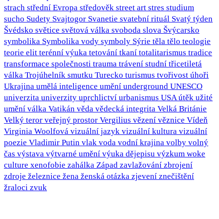
strach
střední Evropa
středověk
street art
stres
studium
sucho
Sudety
Svajtogor
Svanetie
svatební rituál
Svatý týden
Švédsko
světice
světová válka
svoboda slova
Švýcarsko
symbolika
Symbolika vody
symboly
Sýrie
těla
tělo
teologie
teorie elit
terénní výuka
tetování
tkaní
totalitarismus
tradice
transformace společnosti
trauma
trávení studní
třicetiletá
válka
Trojúhelník smutku
Turecko
turismus
tvořivost
úhoři
Ukrajina
umělá inteligence
umění
underground
UNESCO
univerzita
univerzity
uprchlictví
urbanismus
USA
útěk
užité
umění
válka
Vatikán
věda
vědecká integrita
Velká Británie
Velký teror
veřejný prostor
Vergilius
vězení
věznice
Vídeň
Virginia Woolfová
vizuální jazyk
vizuální kultura
vizuální
poezie
Vladimir Putin
vlak
voda
vodní krajina
volby
volný
čas
výstava
výtvarné umění
výuka dějepisu
výzkum
woke
culture
xenofobie
zahálka
Západ
zavlažování
zbrojení
zdroje
železnice
žena
ženská otázka
zjevení
znečištění
žraloci
zvuk