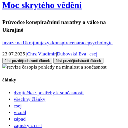
Moc skrytého vědění
Průvodce konspiračními narativy o válce na
Ukrajině
invaze na Ukrajinu
jazyk
konspirace
narace
psychologie
23.07.2025
|
Chrz Vladimír
|
Dubovská Eva
|
esej
číst později
odstranit článek
číst později
odstranit článek
pohledy na minulost a současnost
články
dvojtečka : postřehy k současnosti
všechny články
esej
vizuál
západ
zápisky z cest