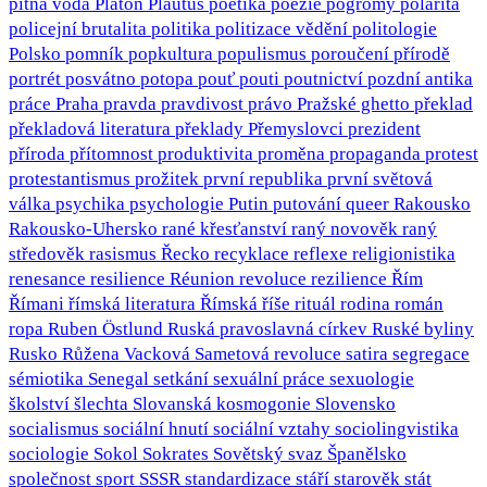
pitná voda
Platón
Plautus
poetika
poezie
pogromy
polarita
policejní brutalita
politika
politizace vědění
politologie
Polsko
pomník
popkultura
populismus
poroučení přírodě
portrét
posvátno
potopa
pouť
pouti
poutnictví
pozdní antika
práce
Praha
pravda
pravdivost
právo
Pražské ghetto
překlad
překladová literatura
překlady
Přemyslovci
prezident
příroda
přítomnost
produktivita
proměna
propaganda
protest
protestantismus
prožitek
první republika
první světová
válka
psychika
psychologie
Putin
putování
queer
Rakousko
Rakousko-Uhersko
rané křesťanství
raný novověk
raný
středověk
rasismus
Řecko
recyklace
reflexe
religionistika
renesance
resilience
Réunion
revoluce
rezilience
Řím
Římani
římská literatura
Římská říše
rituál
rodina
román
ropa
Ruben Östlund
Ruská pravoslavná církev
Ruské byliny
Rusko
Růžena Vacková
Sametová revoluce
satira
segregace
sémiotika
Senegal
setkání
sexuální práce
sexuologie
školství
šlechta
Slovanská kosmogonie
Slovensko
socialismus
sociální hnutí
sociální vztahy
sociolingvistika
sociologie
Sokol
Sokrates
Sovětský svaz
Španělsko
společnost
sport
SSSR
standardizace
stáří
starověk
stát