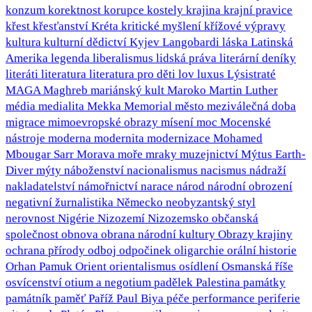
konzum
korektnost
korupce
kostely
krajina
krajní pravice
křest
křesťanství
Kréta
kritické myšlení
křížové výpravy
kultura
kulturní dědictví
Kyjev
Langobardi
láska
Latinská
Amerika
legenda
liberalismus
lidská práva
literární deníky
literáti
literatura
literatura pro děti
lov
luxus
Lýsistraté
MAGA
Maghreb
mariánský kult
Maroko
Martin Luther
média
medialita
Mekka
Memorial
město
meziválečná doba
migrace
mimoevropské obrazy
mísení
moc
Mocenské
nástroje
moderna
modernita
modernizace
Mohamed
Mbougar Sarr
Morava
moře
mraky
muzejnictví
Mýtus Earth-
Diver
mýty
náboženství
nacionalismus
nacismus
nádraží
nakladatelství
námořnictví
narace
národ
národní obrození
negativní žurnalistika
Německo
neobyzantský styl
nerovnost
Nigérie
Nizozemí
Nizozemsko
občanská
společnost
obnova
obrana národní kultury
Obrazy krajiny
ochrana přírody
odboj
odpočinek
oligarchie
orální historie
Orhan Pamuk
Orient
orientalismus
osídlení
Osmanská říše
osvícenství
otium a negotium
padělek
Palestina
památky
památník
paměť
Paříž
Paul Biya
péče
performance
periferie