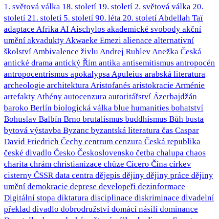
1. světová válka
18. století
19. století
2. světová válka
20.
století
21. století
5. století
90. léta 20. století
Abdellah Taï
adaptace
Afrika
AI
Aischylos
akademické svobody
akční
umění
akvadukty
Akwaeke Emezi
alienace
alternativní
školství
Ambivalence živlu
Andrej Rublev
Anežka Česká
antické drama
antický Řím
antika
antisemitismus
antropocén
antropocentrismus
apokalypsa
Apuleius
arabská literatura
archeologie
architektura
Aristofanés
aristokracie
Arménie
artefakty
Athény
autocenzura
autoritářství
Ázerbajdžán
baroko
Berlín
biologická válka
blue humanities
bohatství
Bohuslav Balbín
Brno
brutalismus
buddhismus
Bůh
busta
bytová výstavba
Byzanc
byzantská literatura
čas
Caspar
David Friedrich
Čechy
centrum
cenzura
Česká republika
české divadlo
Česko
Československo
četba
chalupa
chaos
charita
chrám
christianizace
chůze
Cicero
Čína
církev
cisterny
ČSSR
data centra
dějepis
dějiny
dějiny práce
dějiny
umění
demokracie
deprese
developeři
dezinformace
Digitální stopa
diktatura
disciplinace
diskriminace
divadelní
překlad
divadlo
dobrodružství
domácí násilí
dominance