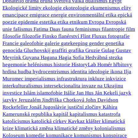
Donatello
drama
druhá světová válka
dualismus
Egypt
Ekologické limity
ekologie
ekoteologie
ekumenismus
elity
emancipace
emigrace
energie
environmentální etika
epická
poezie
epidemie
estetika
etika
etnikum
Evropa
Evropská
unie
fašismus
Fatima Daas
fauna
feminismus
filantropie
film
filosofie
filozofie
Finsko
flanérství
Flint
Fluxus
fotografie
Francie
galeofobie
galerie
gatekeeping
gender
genetika
genocida
Gluchovskij
graffiti
grafika
Gruzie
Gulag
Gustav
Meyrink
Guyana
Hagana
Hagia Sofia
Hedvábná stezka
hegemonie
helénismus
historie
HistoryLab
Homér
hřbitovy
hrdina
hudba
hydrocentrismus
identita
ideologie
ikona
Ilja
Muromec
imperialismus
infrastruktura
inkluze
inkvizice
interkulturalismus
intersekcionalita
invaze na Ukrajinu
investice
Islám
islamofobie
Itálie
Jan Hus
Ján Kekeli
jazyk
jazyky
Jeruzalém
Jindřiška Chotková
John Davidson
Rockefeller
Jonáš
Jugoslávie
justiční zločiny
Káhira
Kamerunská republika
kapitál
kapitalismus
katastrofa
katolicismus
katolická církev
Kavkaz
klášter
klimatická
krize
klimatická změna
klimatické změny
kolonialismus
Koloseum
komedie
komunikace
komunismus
konspirace