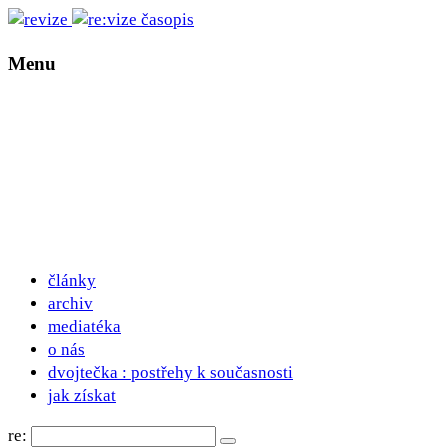
Menu
články
archiv
mediatéka
o nás
dvojtečka : postřehy k současnosti
jak získat
re: