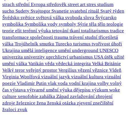
strach
střední Evropa
středověk
street art
stres
studium
sucho
Sudety
Svajtogor
Svanetie
svatební rituál
Svatý týden
Švédsko
světice
světová válka
svoboda slova
Švýcarsko
symbolika
Symbolika vody
symboly
Sýrie
těla
tělo
teologie
teorie elit
terénní výuka
tetování
tkaní
totalitarismus
tradice
transformace společnosti
trauma
trávení studní
třicetiletá
válka
Trojúhelník smutku
Turecko
turismus
tvořivost
úhoři
Ukrajina
umělá inteligence
umění
underground
UNESCO
univerzita
univerzity
uprchlictví
urbanismus
USA
útěk
užité
umění
válka
Vatikán
věda
vědecká integrita
Velká Británie
Velký teror
veřejný prostor
Vergilius
vězení
věznice
Vídeň
Virginia Woolfová
vizuální jazyk
vizuální kultura
vizuální
poezie
Vladimir Putin
vlak
voda
vodní krajina
volby
volný
čas
výstava
výtvarné umění
výuka dějepisu
výzkum
woke
culture
xenofobie
zahálka
Západ
zavlažování
zbrojení
zdroje
železnice
žena
ženská otázka
zjevení
znečištění
žraloci
zvuk