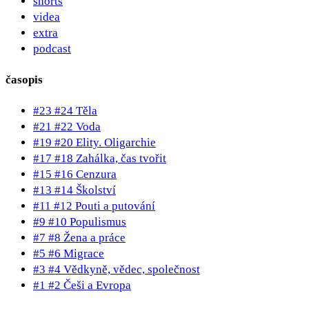
shorts
videa
extra
podcast
časopis
#23 #24 Těla
#21 #22 Voda
#19 #20 Elity. Oligarchie
#17 #18 Zahálka, čas tvořit
#15 #16 Cenzura
#13 #14 Školství
#11 #12 Pouti a putování
#9 #10 Populismus
#7 #8 Žena a práce
#5 #6 Migrace
#3 #4 Vědkyně, vědec, společnost
#1 #2 Češi a Evropa