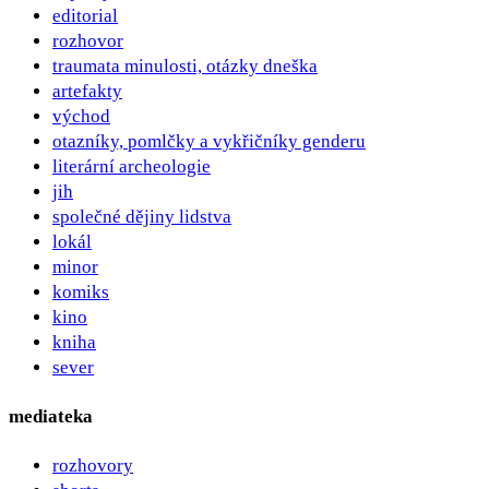
editorial
rozhovor
traumata minulosti, otázky dneška
artefakty
východ
otazníky, pomlčky a vykřičníky genderu
literární archeologie
jih
společné dějiny lidstva
lokál
minor
komiks
kino
kniha
sever
mediateka
rozhovory