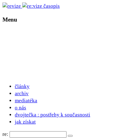
Menu
články
archiv
mediatéka
o nás
dvojtečka : postřehy k současnosti
jak získat
re: