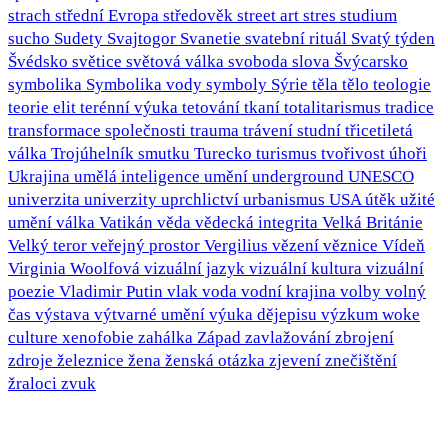
strach
střední Evropa
středověk
street art
stres
studium
sucho
Sudety
Svajtogor
Svanetie
svatební rituál
Svatý týden
Švédsko
světice
světová válka
svoboda slova
Švýcarsko
symbolika
Symbolika vody
symboly
Sýrie
těla
tělo
teologie
teorie elit
terénní výuka
tetování
tkaní
totalitarismus
tradice
transformace společnosti
trauma
trávení studní
třicetiletá
válka
Trojúhelník smutku
Turecko
turismus
tvořivost
úhoři
Ukrajina
umělá inteligence
umění
underground
UNESCO
univerzita
univerzity
uprchlictví
urbanismus
USA
útěk
užité
umění
válka
Vatikán
věda
vědecká integrita
Velká Británie
Velký teror
veřejný prostor
Vergilius
vězení
věznice
Vídeň
Virginia Woolfová
vizuální jazyk
vizuální kultura
vizuální
poezie
Vladimir Putin
vlak
voda
vodní krajina
volby
volný
čas
výstava
výtvarné umění
výuka dějepisu
výzkum
woke
culture
xenofobie
zahálka
Západ
zavlažování
zbrojení
zdroje
železnice
žena
ženská otázka
zjevení
znečištění
žraloci
zvuk