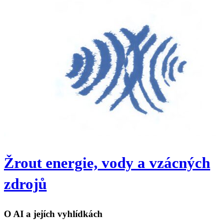
Žrout energie, vody a vzácných
zdrojů
O AI a jejích vyhlídkách