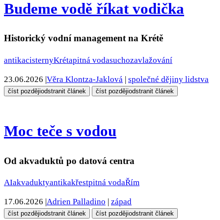
Budeme vodě říkat vodička
Historický vodní management na Krétě
antika
cisterny
Kréta
pitná voda
sucho
zavlažování
23.06.2026
|
Věra Klontza-Jaklová
|
společné dějiny lidstva
číst později
odstranit článek
číst později
odstranit článek
Moc teče s vodou
Od akvaduktů po datová centra
AI
akvadukty
antika
křest
pitná voda
Řím
17.06.2026
|
Adrien Palladino
|
západ
číst později
odstranit článek
číst později
odstranit článek