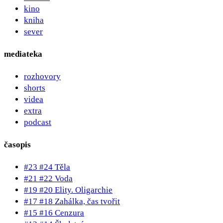
kino
kniha
sever
mediateka
rozhovory
shorts
videa
extra
podcast
časopis
#23 #24 Těla
#21 #22 Voda
#19 #20 Elity. Oligarchie
#17 #18 Zahálka, čas tvořit
#15 #16 Cenzura