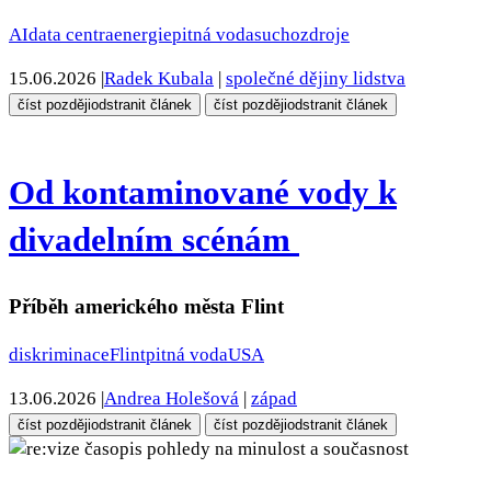
AI
data centra
energie
pitná voda
sucho
zdroje
15.06.2026
|
Radek Kubala
|
společné dějiny lidstva
číst později
odstranit článek
číst později
odstranit článek
Od kontaminované vody k
divadelním scénám
Příběh amerického města Flint
diskriminace
Flint
pitná voda
USA
13.06.2026
|
Andrea Holešová
|
západ
číst později
odstranit článek
číst později
odstranit článek
pohledy na minulost a současnost