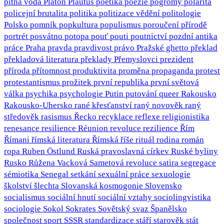
pitná voda
Platón
Plautus
poetika
poezie
pogromy
polarita
policejní brutalita
politika
politizace vědění
politologie
Polsko
pomník
popkultura
populismus
poroučení přírodě
portrét
posvátno
potopa
pouť
pouti
poutnictví
pozdní antika
práce
Praha
pravda
pravdivost
právo
Pražské ghetto
překlad
překladová literatura
překlady
Přemyslovci
prezident
příroda
přítomnost
produktivita
proměna
propaganda
protest
protestantismus
prožitek
první republika
první světová
válka
psychika
psychologie
Putin
putování
queer
Rakousko
Rakousko-Uhersko
rané křesťanství
raný novověk
raný
středověk
rasismus
Řecko
recyklace
reflexe
religionistika
renesance
resilience
Réunion
revoluce
rezilience
Řím
Římani
římská literatura
Římská říše
rituál
rodina
román
ropa
Ruben Östlund
Ruská pravoslavná církev
Ruské byliny
Rusko
Růžena Vacková
Sametová revoluce
satira
segregace
sémiotika
Senegal
setkání
sexuální práce
sexuologie
školství
šlechta
Slovanská kosmogonie
Slovensko
socialismus
sociální hnutí
sociální vztahy
sociolingvistika
sociologie
Sokol
Sokrates
Sovětský svaz
Španělsko
společnost
sport
SSSR
standardizace
stáří
starověk
stát