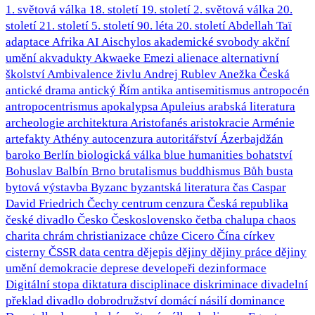
1. světová válka
18. století
19. století
2. světová válka
20.
století
21. století
5. století
90. léta 20. století
Abdellah Taï
adaptace
Afrika
AI
Aischylos
akademické svobody
akční
umění
akvadukty
Akwaeke Emezi
alienace
alternativní
školství
Ambivalence živlu
Andrej Rublev
Anežka Česká
antické drama
antický Řím
antika
antisemitismus
antropocén
antropocentrismus
apokalypsa
Apuleius
arabská literatura
archeologie
architektura
Aristofanés
aristokracie
Arménie
artefakty
Athény
autocenzura
autoritářství
Ázerbajdžán
baroko
Berlín
biologická válka
blue humanities
bohatství
Bohuslav Balbín
Brno
brutalismus
buddhismus
Bůh
busta
bytová výstavba
Byzanc
byzantská literatura
čas
Caspar
David Friedrich
Čechy
centrum
cenzura
Česká republika
české divadlo
Česko
Československo
četba
chalupa
chaos
charita
chrám
christianizace
chůze
Cicero
Čína
církev
cisterny
ČSSR
data centra
dějepis
dějiny
dějiny práce
dějiny
umění
demokracie
deprese
developeři
dezinformace
Digitální stopa
diktatura
disciplinace
diskriminace
divadelní
překlad
divadlo
dobrodružství
domácí násilí
dominance