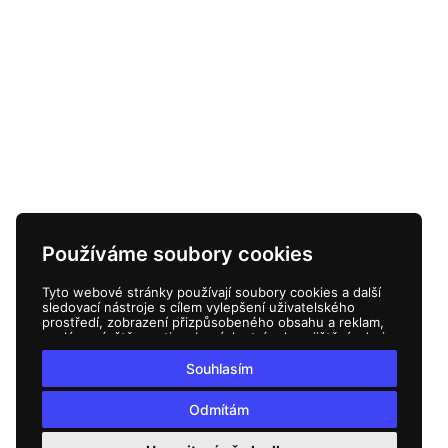
Používáme soubory cookies
Tyto webové stránky používají soubory cookies a další
sledovací nástroje s cílem vylepšení uživatelského
prostředí, zobrazení přizpůsobeného obsahu a reklam,
analýzy návštěvnosti webových stránek a zjištění zdroje
návštěvnosti.
Souhlasím
Odmítám