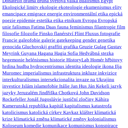
Donatello
drama
druhá světová válka
dualismus
Egypt
Ekologické limity
ekologie
ekoteologie
ekumenismus
elity
emancipace
emigrace
energie
environmentální etika
epická
poezie
epidemie
estetika
etika
etnikum
Evropa
Evropská
unie
fašismus
Fatima Daas
fauna
feminismus
filantropie
film
filosofie
filozofie
Finsko
flanérství
Flint
Fluxus
fotografie
Francie
galeofobie
galerie
gatekeeping
gender
genetika
genocida
Gluchovskij
graffiti
grafika
Gruzie
Gulag
Gustav
Meyrink
Guyana
Hagana
Hagia Sofia
Hedvábná stezka
hegemonie
helénismus
historie
HistoryLab
Homér
hřbitovy
hrdina
hudba
hydrocentrismus
identita
ideologie
ikona
Ilja
Muromec
imperialismus
infrastruktura
inkluze
inkvizice
interkulturalismus
intersekcionalita
invaze na Ukrajinu
investice
Islám
islamofobie
Itálie
Jan Hus
Ján Kekeli
jazyk
jazyky
Jeruzalém
Jindřiška Chotková
John Davidson
Rockefeller
Jonáš
Jugoslávie
justiční zločiny
Káhira
Kamerunská republika
kapitál
kapitalismus
katastrofa
katolicismus
katolická církev
Kavkaz
klášter
klimatická
krize
klimatická změna
klimatické změny
kolonialismus
Koloseum
komedie
komunikace
komunismus
konspirace