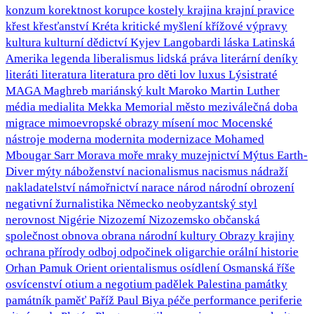
konzum
korektnost
korupce
kostely
krajina
krajní pravice
křest
křesťanství
Kréta
kritické myšlení
křížové výpravy
kultura
kulturní dědictví
Kyjev
Langobardi
láska
Latinská
Amerika
legenda
liberalismus
lidská práva
literární deníky
literáti
literatura
literatura pro děti
lov
luxus
Lýsistraté
MAGA
Maghreb
mariánský kult
Maroko
Martin Luther
média
medialita
Mekka
Memorial
město
meziválečná doba
migrace
mimoevropské obrazy
mísení
moc
Mocenské
nástroje
moderna
modernita
modernizace
Mohamed
Mbougar Sarr
Morava
moře
mraky
muzejnictví
Mýtus Earth-
Diver
mýty
náboženství
nacionalismus
nacismus
nádraží
nakladatelství
námořnictví
narace
národ
národní obrození
negativní žurnalistika
Německo
neobyzantský styl
nerovnost
Nigérie
Nizozemí
Nizozemsko
občanská
společnost
obnova
obrana národní kultury
Obrazy krajiny
ochrana přírody
odboj
odpočinek
oligarchie
orální historie
Orhan Pamuk
Orient
orientalismus
osídlení
Osmanská říše
osvícenství
otium a negotium
padělek
Palestina
památky
památník
paměť
Paříž
Paul Biya
péče
performance
periferie