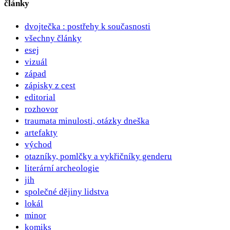
články
dvojtečka : postřehy k současnosti
všechny články
esej
vizuál
západ
zápisky z cest
editorial
rozhovor
traumata minulosti, otázky dneška
artefakty
východ
otazníky, pomlčky a vykřičníky genderu
literární archeologie
jih
společné dějiny lidstva
lokál
minor
komiks