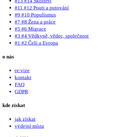
#13 #14 Školství
#11 #12 Pouti a putování
#9 #10 Populismus
#7 #8 Žena a práce
#5 #6 Migrace
#3 #4 Vědkyně, vědec, společnost
#1 #2 Češi a Evropa
o nás
re:vize
kontakt
FAQ
GDPR
kde získat
jak získat
výdejní místa