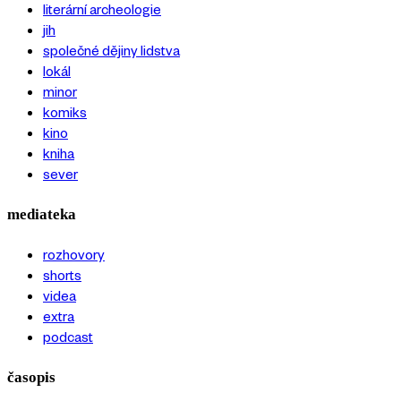
literární archeologie
jih
společné dějiny lidstva
lokál
minor
komiks
kino
kniha
sever
mediateka
rozhovory
shorts
videa
extra
podcast
časopis