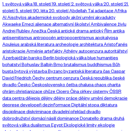
1. světová válka
18. století
19. století
2. světová válka
20. století
21.
století
5. století
90. léta 20. století
Abdellah Taï
adaptace
Afrika
AI
Aischylos
akademické svobody
akční umění
akvadukty
Akwaeke Emezi
alienace
alternativní školství
Ambivalence živlu
Andrej Rublev
Anežka Česká
antické drama
antický Řím
antika
antisemitismus
antropocén
antropocentrismus
apokalypsa
Apuleius
arabská literatura
archeologie
architektura
Aristofanés
aristokracie
Arménie
artefakty
Athény
autocenzura
autoritářství
Ázerbajdžán
baroko
Berlín
biologická válka
blue humanities
bohatství
Bohuslav Balbín
Brno
brutalismus
buddhismus
Bůh
busta
bytová výstavba
Byzanc
byzantská literatura
čas
Caspar
David Friedrich
Čechy
centrum
cenzura
Česká republika
české
divadlo
Česko
Československo
četba
chalupa
chaos
charita
chrám
christianizace
chůze
Cicero
Čína
církev
cisterny
ČSSR
data centra
dějepis
dějiny
dějiny práce
dějiny umění
demokracie
deprese
developeři
dezinformace
Digitální stopa
diktatura
disciplinace
diskriminace
divadelní překlad
divadlo
dobrodružství
domácí násilí
dominance
Donatello
drama
druhá
světová válka
dualismus
Egypt
Ekologické limity
ekologie