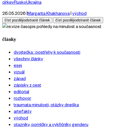
církev
Rusko
Ukrajina
26.05.2026
|
Margarita Khakhanova
|
východ
číst později
odstranit článek
číst později
odstranit článek
pohledy na minulost a současnost
články
dvojtečka : postřehy k současnosti
všechny články
esej
vizuál
západ
zápisky z cest
editorial
rozhovor
traumata minulosti, otázky dneška
artefakty
východ
otazníky, pomlčky a vykřičníky genderu