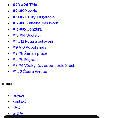
#23 #24 Těla
#21 #22 Voda
#19 #20 Elity. Oligarchie
#17 #18 Zahálka, čas tvořit
#15 #16 Cenzura
#13 #14 Školství
#11 #12 Pouti a putování
#9 #10 Populismus
#7 #8 Žena a práce
#5 #6 Migrace
#3 #4 Vědkyně, vědec, společnost
#1 #2 Češi a Evropa
o nás
re:vize
kontakt
FAQ
GDPR