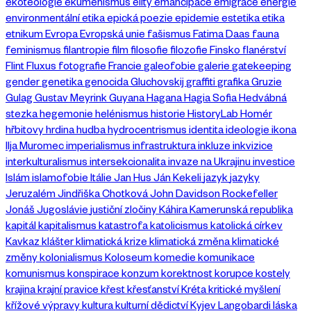
ekoteologie
ekumenismus
elity
emancipace
emigrace
energie
environmentální etika
epická poezie
epidemie
estetika
etika
etnikum
Evropa
Evropská unie
fašismus
Fatima Daas
fauna
feminismus
filantropie
film
filosofie
filozofie
Finsko
flanérství
Flint
Fluxus
fotografie
Francie
galeofobie
galerie
gatekeeping
gender
genetika
genocida
Gluchovskij
graffiti
grafika
Gruzie
Gulag
Gustav Meyrink
Guyana
Hagana
Hagia Sofia
Hedvábná
stezka
hegemonie
helénismus
historie
HistoryLab
Homér
hřbitovy
hrdina
hudba
hydrocentrismus
identita
ideologie
ikona
Ilja Muromec
imperialismus
infrastruktura
inkluze
inkvizice
interkulturalismus
intersekcionalita
invaze na Ukrajinu
investice
Islám
islamofobie
Itálie
Jan Hus
Ján Kekeli
jazyk
jazyky
Jeruzalém
Jindřiška Chotková
John Davidson Rockefeller
Jonáš
Jugoslávie
justiční zločiny
Káhira
Kamerunská republika
kapitál
kapitalismus
katastrofa
katolicismus
katolická církev
Kavkaz
klášter
klimatická krize
klimatická změna
klimatické
změny
kolonialismus
Koloseum
komedie
komunikace
komunismus
konspirace
konzum
korektnost
korupce
kostely
krajina
krajní pravice
křest
křesťanství
Kréta
kritické myšlení
křížové výpravy
kultura
kulturní dědictví
Kyjev
Langobardi
láska