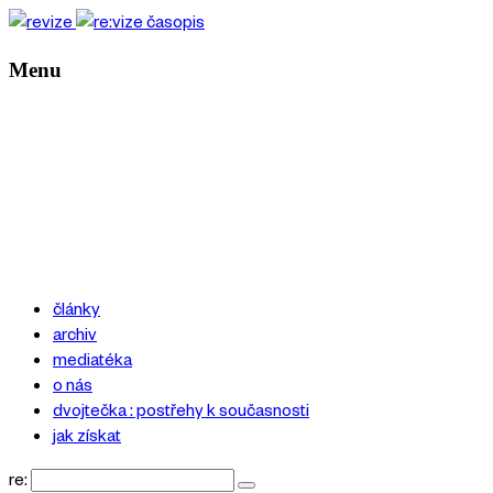
Menu
články
archiv
mediatéka
o nás
dvojtečka : postřehy k současnosti
jak získat
re: