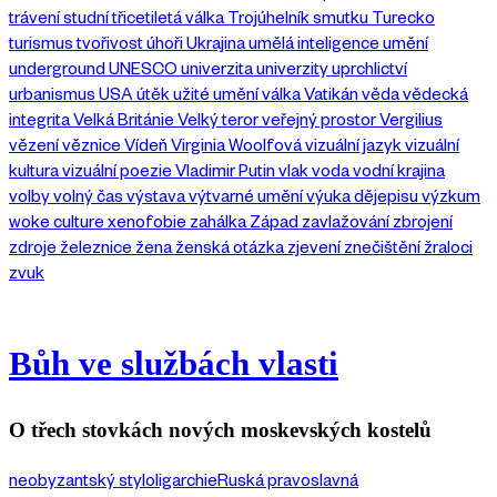
trávení studní
třicetiletá válka
Trojúhelník smutku
Turecko
turismus
tvořivost
úhoři
Ukrajina
umělá inteligence
umění
underground
UNESCO
univerzita
univerzity
uprchlictví
urbanismus
USA
útěk
užité umění
válka
Vatikán
věda
vědecká
integrita
Velká Británie
Velký teror
veřejný prostor
Vergilius
vězení
věznice
Vídeň
Virginia Woolfová
vizuální jazyk
vizuální
kultura
vizuální poezie
Vladimir Putin
vlak
voda
vodní krajina
volby
volný čas
výstava
výtvarné umění
výuka dějepisu
výzkum
woke culture
xenofobie
zahálka
Západ
zavlažování
zbrojení
zdroje
železnice
žena
ženská otázka
zjevení
znečištění
žraloci
zvuk
Bůh ve službách vlasti
O třech stovkách nových moskevských kostelů
neobyzantský styl
oligarchie
Ruská pravoslavná