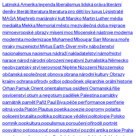
Latinská Amerika
legenda
liberalismus
lidská práva
literární
deníky
literáti
literatura
literatura pro děti
lov
luxus
Lýsistraté
MAGA
Maghreb
mariánský kult
Maroko
Martin Luther
média
medialita
Mekka
Memorial
město
meziválečná doba
migrace
mimoevropské obrazy
mísení
moc
Mocenské nástroje
moderna
modernita
modernizace
Mohamed Mbougar Sarr
Morava
moře
mraky
muzejnictví
Mýtus Earth-Diver
mýty
náboženství
nacionalismus
nacismus
nádraží
nakladatelství
námořnictví
narace
národ
národní obrození
negativní žurnalistika
Německo
neobyzantský styl
nerovnost
Nigérie
Nizozemí
Nizozemsko
občanská společnost
obnova
obrana národní kultury
Obrazy
krajiny
ochrana přírody
odboj
odpočinek
oligarchie
orální historie
Orhan Pamuk
Orient
orientalismus
osídlení
Osmanská říše
osvícenství
otium a negotium
padělek
Palestina
památky
památník
paměť
Paříž
Paul Biya
péče
performance
periferie
pitná voda
Platón
Plautus
poetika
poezie
pogromy
polarita
policejní brutalita
politika
politizace vědění
politologie
Polsko
pomník
popkultura
populismus
poroučení přírodě
portrét
posvátno
potopa
pouť
pouti
poutnictví
pozdní antika
práce
Praha