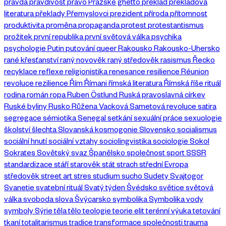
pravda
pravdivost
právo
Pražské ghetto
překlad
překladová
literatura
překlady
Přemyslovci
prezident
příroda
přítomnost
produktivita
proměna
propaganda
protest
protestantismus
prožitek
první republika
první světová válka
psychika
psychologie
Putin
putování
queer
Rakousko
Rakousko-Uhersko
rané křesťanství
raný novověk
raný středověk
rasismus
Řecko
recyklace
reflexe
religionistika
renesance
resilience
Réunion
revoluce
rezilience
Řím
Římani
římská literatura
Římská říše
rituál
rodina
román
ropa
Ruben Östlund
Ruská pravoslavná církev
Ruské byliny
Rusko
Růžena Vacková
Sametová revoluce
satira
segregace
sémiotika
Senegal
setkání
sexuální práce
sexuologie
školství
šlechta
Slovanská kosmogonie
Slovensko
socialismus
sociální hnutí
sociální vztahy
sociolingvistika
sociologie
Sokol
Sokrates
Sovětský svaz
Španělsko
společnost
sport
SSSR
standardizace
stáří
starověk
stát
strach
střední Evropa
středověk
street art
stres
studium
sucho
Sudety
Svajtogor
Svanetie
svatební rituál
Svatý týden
Švédsko
světice
světová
válka
svoboda slova
Švýcarsko
symbolika
Symbolika vody
symboly
Sýrie
těla
tělo
teologie
teorie elit
terénní výuka
tetování
tkaní
totalitarismus
tradice
transformace společnosti
trauma