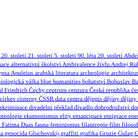
a
20. století
21. století
5. století
90. léta 20. století
Abdel
nace
alternativní školství
Ambivalence živlu
Andrej Ru
ypsa
Apuleius
arabská literatura
archeologie
architektu
biologická válka
blue humanities
bohatství
Bohuslav B
d Friedrich
Čechy
centrum
cenzura
Česká republika
če
církev
cisterny
ČSSR
data centra
dějepis
dějiny
dějiny
iskriminace
divadelní překlad
divadlo
dobrodružství
do
oteologie
ekumenismus
elity
emancipace
emigrace
ene
s
Fatima Daas
fauna
feminismus
filantropie
film
filoso
ka
genocida
Gluchovskij
graffiti
grafika
Gruzie
Gulag
G