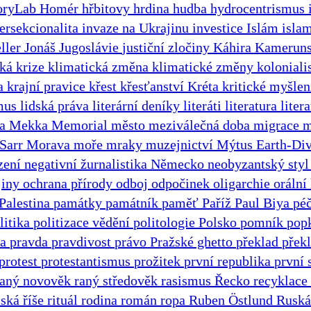
oryLab
Homér
hřbitovy
hrdina
hudba
hydrocentrismus
tersekcionalita
invaze na Ukrajinu
investice
Islám
isla
ller
Jonáš
Jugoslávie
justiční zločiny
Káhira
Kameruns
ká krize
klimatická změna
klimatické změny
kolonial
na
krajní pravice
křest
křesťanství
Kréta
kritické myšle
smus
lidská práva
literární deníky
literáti
literatura
liter
ta
Mekka
Memorial
město
meziválečná doba
migrace
m
Sarr
Morava
moře
mraky
muzejnictví
Mýtus Earth-Di
zení
negativní žurnalistika
Německo
neobyzantský sty
jiny
ochrana přírody
odboj
odpočinek
oligarchie
orální
Palestina
památky
památník
paměť
Paříž
Paul Biya
pé
litika
politizace vědění
politologie
Polsko
pomník
pop
ha
pravda
pravdivost
právo
Pražské ghetto
překlad
překl
protest
protestantismus
prožitek
první republika
první 
raný novověk
raný středověk
rasismus
Řecko
recyklace
ská říše
rituál
rodina
román
ropa
Ruben Östlund
Ruská