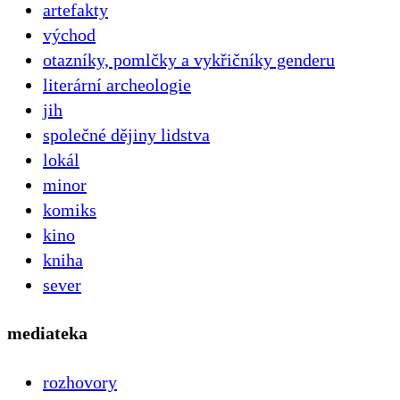
artefakty
východ
otazníky, pomlčky a vykřičníky genderu
literární archeologie
jih
společné dějiny lidstva
lokál
minor
komiks
kino
kniha
sever
mediateka
rozhovory