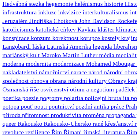
Hedvábná stezka
hegemonie
helénismus
historie
Hist
infrastruktura
inkluze
inkvizice
interkulturalismus
in
Jeruzalém
Jindřiška Chotková
John Davidson Rockefe
katolicismus
katolická církev
Kavkaz
klášter
klimatic
konspirace
konzum
korektnost
korupce
kostely
kraji
Langobardi
láska
Latinská Amerika
legenda
liberali
mariánský kult
Maroko
Martin Luther
média
mediali
moderna
modernita
modernizace
Mohamed Mbougar 
nakladatelství
námořnictví
narace
národ
národní obro
společnost
obnova
obrana národní kultury
Obrazy kra
Osmanská říše
osvícenství
otium a negotium
padělek
poetika
poezie
pogromy
polarita
policejní brutalita
po
potopa
pouť
pouti
poutnictví
pozdní antika
práce
Pra
příroda
přítomnost
produktivita
proměna
propaganda
queer
Rakousko
Rakousko-Uhersko
rané křesťanství
revoluce
rezilience
Řím
Římani
římská literatura
Řím