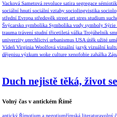
Vacková
Sametová revoluce
satira
segregace
sémioti
sociální hnutí
sociální vztahy
sociolingvistika
sociol
střední Evropa
středověk
street art
stres
studium
suc
Švýcarsko
symbolika
Symbolika vody
symboly
Sýrie
trauma
trávení studní
třicetiletá válka
Trojúhelník s
univerzity
uprchlictví
urbanismus
USA
útěk
užité um
Vídeň
Virginia Woolfová
vizuální jazyk
vizuální kult
dějepisu
výzkum
woke culture
xenofobie
zahálka
Záp
Duch nejistě těká, život se
Volný čas v antickém Římě
antický Řím
otium a negotium
římská literatura
volný č