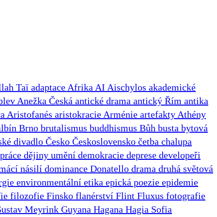
lah Taï
adaptace
Afrika
AI
Aischylos
akademické
blev
Anežka Česká
antické drama
antický Řím
antika
ra
Aristofanés
aristokracie
Arménie
artefakty
Athény
albín
Brno
brutalismus
buddhismus
Bůh
busta
bytová
ské divadlo
Česko
Československo
četba
chalupa
 práce
dějiny umění
demokracie
deprese
developeři
mácí násilí
dominance
Donatello
drama
druhá světová
rgie
environmentální etika
epická poezie
epidemie
fie
filozofie
Finsko
flanérství
Flint
Fluxus
fotografie
ustav Meyrink
Guyana
Hagana
Hagia Sofia