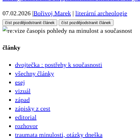
07.02.2026
|
Bořivoj Marek
|
literární archeologie
číst později
odstranit článek
číst později
odstranit článek
pohledy na minulost a současnost
články
dvojtečka : postřehy k současnosti
všechny články
esej
vizuál
západ
zápisky z cest
editorial
rozhovor
traumata minulosti, otázky dneška