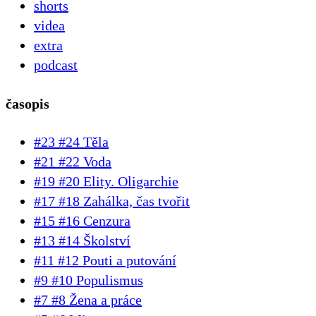
shorts
videa
extra
podcast
časopis
#23 #24 Těla
#21 #22 Voda
#19 #20 Elity. Oligarchie
#17 #18 Zahálka, čas tvořit
#15 #16 Cenzura
#13 #14 Školství
#11 #12 Pouti a putování
#9 #10 Populismus
#7 #8 Žena a práce