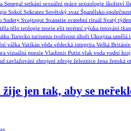
ka
Senegal
setkání
sexuální práce
sexuologie
školství
šl
ogie
Sokol
Sokrates
Sovětský svaz
Španělsko
společnos
ho
Sudety
Svajtogor
Svanetie
svatební rituál
Svatý týde
těla
tělo
teologie
teorie elit
terénní výuka
tetování
tka
mutku
Turecko
turismus
tvořivost
úhoři
Ukrajina
umělá i
ění
válka
Vatikán
věda
vědecká integrita
Velká Británi
ura
vizuální poezie
Vladimir Putin
vlak
voda
vodní kra
ad
zavlažování
zbrojení
zdroje
železnice
žena
ženská o
 žije jen tak, aby se neřekl
as