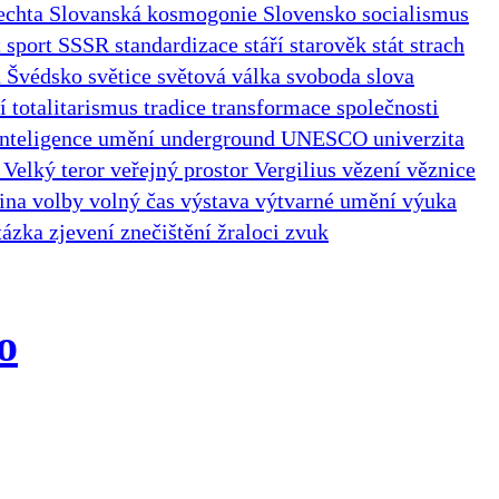
echta
Slovanská kosmogonie
Slovensko
socialismus
t
sport
SSSR
standardizace
stáří
starověk
stát
strach
n
Švédsko
světice
světová válka
svoboda slova
ní
totalitarismus
tradice
transformace společnosti
nteligence
umění
underground
UNESCO
univerzita
e
Velký teror
veřejný prostor
Vergilius
vězení
věznice
jina
volby
volný čas
výstava
výtvarné umění
výuka
tázka
zjevení
znečištění
žraloci
zvuk
o