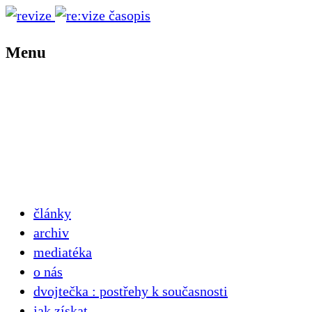
Menu
články
archiv
mediatéka
o nás
dvojtečka : postřehy k současnosti
jak získat