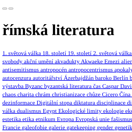
římská literatura
1. světová válka
18. století
19. století
2. světová válk
svobody
akční umění
akvadukty
Akwaeke Emezi
alie
antisemitismus
antropocén
antropocentrismus
apokal
autocenzura
autoritářství
Ázerbajdžán
baroko
Berlín
výstavba
Byzanc
byzantská literatura
čas
Caspar Davi
chaos
charita
chrám
christianizace
chůze
Cicero
Čína
dezinformace
Digitální stopa
diktatura
disciplinace
d
válka
dualismus
Egypt
Ekologické limity
ekologie
ek
estetika
etika
etnikum
Evropa
Evropská unie
fašismu
Francie
galeofobie
galerie
gatekeeping
gender
geneti