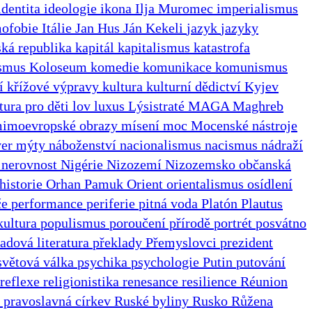
identita
ideologie
ikona
Ilja Muromec
imperialismus
mofobie
Itálie
Jan Hus
Ján Kekeli
jazyk
jazyky
ká republika
kapitál
kapitalismus
katastrofa
ismus
Koloseum
komedie
komunikace
komunismus
ní
křížové výpravy
kultura
kulturní dědictví
Kyjev
atura pro děti
lov
luxus
Lýsistraté
MAGA
Maghreb
imoevropské obrazy
mísení
moc
Mocenské nástroje
ver
mýty
náboženství
nacionalismus
nacismus
nádraží
l
nerovnost
Nigérie
Nizozemí
Nizozemsko
občanská
 historie
Orhan Pamuk
Orient
orientalismus
osídlení
če
performance
periferie
pitná voda
Platón
Plautus
kultura
populismus
poroučení přírodě
portrét
posvátno
adová literatura
překlady
Přemyslovci
prezident
světová válka
psychika
psychologie
Putin
putování
reflexe
religionistika
renesance
resilience
Réunion
 pravoslavná církev
Ruské byliny
Rusko
Růžena