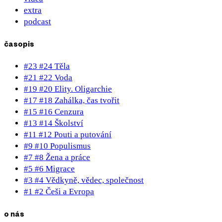
extra
podcast
časopis
#23 #24 Těla
#21 #22 Voda
#19 #20 Elity. Oligarchie
#17 #18 Zahálka, čas tvořit
#15 #16 Cenzura
#13 #14 Školství
#11 #12 Pouti a putování
#9 #10 Populismus
#7 #8 Žena a práce
#5 #6 Migrace
#3 #4 Vědkyně, vědec, společnost
#1 #2 Češi a Evropa
o nás