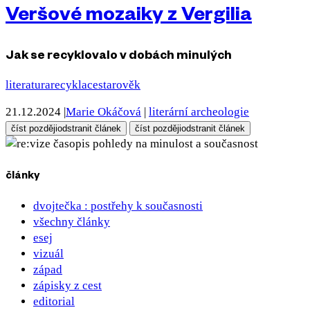
Veršové mozaiky z Vergilia
Jak se recyklovalo v dobách minulých
literatura
recyklace
starověk
21.12.2024
|
Marie Okáčová
|
literární archeologie
číst později
odstranit článek
číst později
odstranit článek
pohledy na minulost a současnost
články
dvojtečka : postřehy k současnosti
všechny články
esej
vizuál
západ
zápisky z cest
editorial