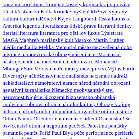
konzum
korektnost
korupce
kostely
krajina
krajní pravice
křest
křesťanství
Kréta
kritické myšlení
křížové výpravy
kultura
kulturní dědictví
Kyjev
Langobardi
láska
Latinská
Amerika
legenda
liberalismus
lidská práva
literární deníky
literáti
literatura
literatura pro děti
lov
luxus
Lýsistraté
MAGA
Maghreb
mariánský kult
Maroko
Martin Luther
média
medialita
Mekka
Memorial
město
meziválečná doba
migrace
mimoevropské obrazy
mísení
moc
Mocenské
nástroje
moderna
modernita
modernizace
Mohamed
Mbougar Sarr
Morava
moře
mraky
muzejnictví
Mýtus Earth-
Diver
mýty
náboženství
nacionalismus
nacismus
nádraží
nakladatelství
námořnictví
narace
národ
národní obrození
negativní žurnalistika
Německo
neobyzantský styl
nerovnost
Nigérie
Nizozemí
Nizozemsko
občanská
společnost
obnova
obrana národní kultury
Obrazy krajiny
ochrana přírody
odboj
odpočinek
oligarchie
orální historie
Orhan Pamuk
Orient
orientalismus
osídlení
Osmanská říše
osvícenství
otium a negotium
padělek
Palestina
památky
památník
paměť
Paříž
Paul Biya
péče
performance
periferie