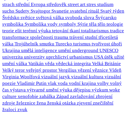
strach
střední Evropa
středověk
street art
stres
studium
sucho
Sudety
Svajtogor
Svanetie
svatební rituál
Svatý týden
Švédsko
světice
světová válka
svoboda slova
Švýcarsko
symbolika
Symbolika vody
symboly
Sýrie
těla
tělo
teologie
teorie elit
terénní výuka
tetování
tkaní
totalitarismus
tradice
transformace společnosti
trauma
trávení studní
třicetiletá
válka
Trojúhelník smutku
Turecko
turismus
tvořivost
úhoři
Ukrajina
umělá inteligence
umění
underground
UNESCO
univerzita
univerzity
uprchlictví
urbanismus
USA
útěk
užité
umění
válka
Vatikán
věda
vědecká integrita
Velká Británie
Velký teror
veřejný prostor
Vergilius
vězení
věznice
Vídeň
Virginia Woolfová
vizuální jazyk
vizuální kultura
vizuální
poezie
Vladimir Putin
vlak
voda
vodní krajina
volby
volný
čas
výstava
výtvarné umění
výuka dějepisu
výzkum
woke
culture
xenofobie
zahálka
Západ
zavlažování
zbrojení
zdroje
železnice
žena
ženská otázka
zjevení
znečištění
žraloci
zvuk