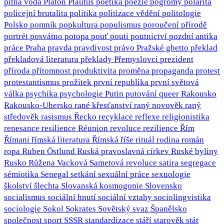
pitná voda
Platón
Plautus
poetika
poezie
pogromy
polarita
policejní brutalita
politika
politizace vědění
politologie
Polsko
pomník
popkultura
populismus
poroučení přírodě
portrét
posvátno
potopa
pouť
pouti
poutnictví
pozdní antika
práce
Praha
pravda
pravdivost
právo
Pražské ghetto
překlad
překladová literatura
překlady
Přemyslovci
prezident
příroda
přítomnost
produktivita
proměna
propaganda
protest
protestantismus
prožitek
první republika
první světová
válka
psychika
psychologie
Putin
putování
queer
Rakousko
Rakousko-Uhersko
rané křesťanství
raný novověk
raný
středověk
rasismus
Řecko
recyklace
reflexe
religionistika
renesance
resilience
Réunion
revoluce
rezilience
Řím
Římani
římská literatura
Římská říše
rituál
rodina
román
ropa
Ruben Östlund
Ruská pravoslavná církev
Ruské byliny
Rusko
Růžena Vacková
Sametová revoluce
satira
segregace
sémiotika
Senegal
setkání
sexuální práce
sexuologie
školství
šlechta
Slovanská kosmogonie
Slovensko
socialismus
sociální hnutí
sociální vztahy
sociolingvistika
sociologie
Sokol
Sokrates
Sovětský svaz
Španělsko
společnost
sport
SSSR
standardizace
stáří
starověk
stát