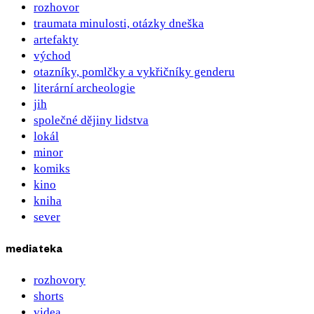
rozhovor
traumata minulosti, otázky dneška
artefakty
východ
otazníky, pomlčky a vykřičníky genderu
literární archeologie
jih
společné dějiny lidstva
lokál
minor
komiks
kino
kniha
sever
mediateka
rozhovory
shorts
videa