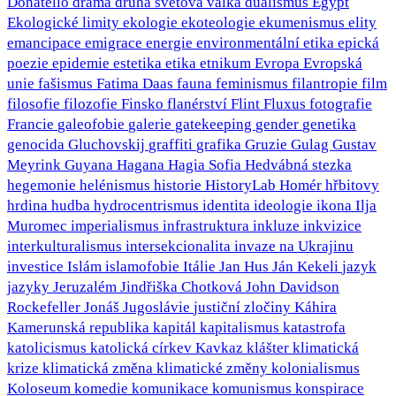
Donatello
drama
druhá světová válka
dualismus
Egypt
Ekologické limity
ekologie
ekoteologie
ekumenismus
elity
emancipace
emigrace
energie
environmentální etika
epická
poezie
epidemie
estetika
etika
etnikum
Evropa
Evropská
unie
fašismus
Fatima Daas
fauna
feminismus
filantropie
film
filosofie
filozofie
Finsko
flanérství
Flint
Fluxus
fotografie
Francie
galeofobie
galerie
gatekeeping
gender
genetika
genocida
Gluchovskij
graffiti
grafika
Gruzie
Gulag
Gustav
Meyrink
Guyana
Hagana
Hagia Sofia
Hedvábná stezka
hegemonie
helénismus
historie
HistoryLab
Homér
hřbitovy
hrdina
hudba
hydrocentrismus
identita
ideologie
ikona
Ilja
Muromec
imperialismus
infrastruktura
inkluze
inkvizice
interkulturalismus
intersekcionalita
invaze na Ukrajinu
investice
Islám
islamofobie
Itálie
Jan Hus
Ján Kekeli
jazyk
jazyky
Jeruzalém
Jindřiška Chotková
John Davidson
Rockefeller
Jonáš
Jugoslávie
justiční zločiny
Káhira
Kamerunská republika
kapitál
kapitalismus
katastrofa
katolicismus
katolická církev
Kavkaz
klášter
klimatická
krize
klimatická změna
klimatické změny
kolonialismus
Koloseum
komedie
komunikace
komunismus
konspirace