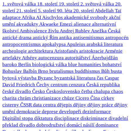
1. světová válka
18. století
19. století
2. světová válka
20.
století
21. století
5. století
90. léta 20. století
Abdellah Taï
adaptace
Afrika
AI
Aischylos
akademické svobody
akční
umění
akvadukty
Akwaeke Emezi
alienace
alternativní
školství
Ambivalence živlu
Andrej Rublev
Anežka Česká
antické drama
antický Řím
antika
antisemitismus
antropocén
antropocentrismus
apokalypsa
Apuleius
arabská literatura
archeologie
architektura
Aristofanés
aristokracie
Arménie
artefakty
Athény
autocenzura
autoritářství
Ázerbajdžán
baroko
Berlín
biologická válka
blue humanities
bohatství
Bohuslav Balbín
Brno
brutalismus
buddhismus
Bůh
busta
bytová výstavba
Byzanc
byzantská literatura
čas
Caspar
David Friedrich
Čechy
centrum
cenzura
Česká republika
české divadlo
Česko
Československo
četba
chalupa
chaos
charita
chrám
christianizace
chůze
Cicero
Čína
církev
cisterny
ČSSR
data centra
dějepis
dějiny
dějiny práce
dějiny
umění
demokracie
deprese
developeři
dezinformace
Digitální stopa
diktatura
disciplinace
diskriminace
divadelní
překlad
divadlo
dobrodružství
domácí násilí
dominance