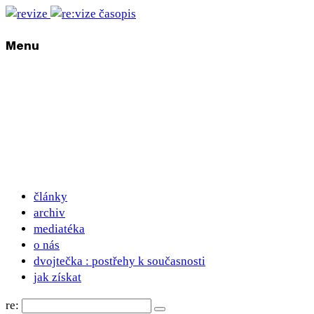
Menu
články
archiv
mediatéka
o nás
dvojtečka : postřehy k současnosti
jak získat
re: