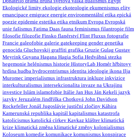
Donatello
drama
druhá světová válka
dualismus
Egypt
Ekologické limity
ekologie
ekoteologie
ekumenismus
elity
emancipace
emigrace
energie
environmentální etika
epická
poezie
epidemie
estetika
etika
etnikum
Evropa
Evropská
unie
fašismus
Fatima Daas
fauna
feminismus
filantropie
film
filosofie
filozofie
Finsko
flanérství
Flint
Fluxus
fotografie
Francie
galeofobie
galerie
gatekeeping
gender
genetika
genocida
Gluchovskij
graffiti
grafika
Gruzie
Gulag
Gustav
Meyrink
Guyana
Hagana
Hagia Sofia
Hedvábná stezka
hegemonie
helénismus
historie
HistoryLab
Homér
hřbitovy
hrdina
hudba
hydrocentrismus
identita
ideologie
ikona
Ilja
Muromec
imperialismus
infrastruktura
inkluze
inkvizice
interkulturalismus
intersekcionalita
invaze na Ukrajinu
investice
Islám
islamofobie
Itálie
Jan Hus
Ján Kekeli
jazyk
jazyky
Jeruzalém
Jindřiška Chotková
John Davidson
Rockefeller
Jonáš
Jugoslávie
justiční zločiny
Káhira
Kamerunská republika
kapitál
kapitalismus
katastrofa
katolicismus
katolická církev
Kavkaz
klášter
klimatická
krize
klimatická změna
klimatické změny
kolonialismus
Koloseum
komedie
komunikace
komunismus
konspirace