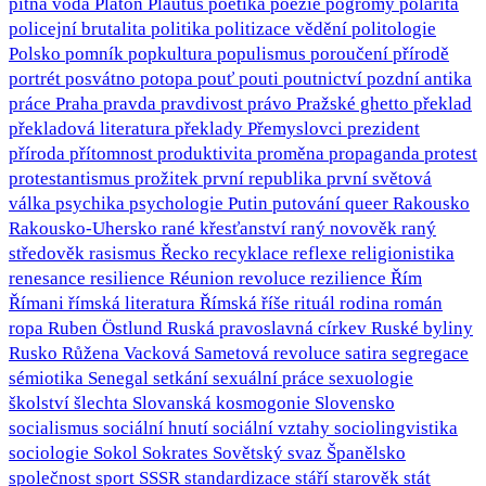
pitná voda
Platón
Plautus
poetika
poezie
pogromy
polarita
policejní brutalita
politika
politizace vědění
politologie
Polsko
pomník
popkultura
populismus
poroučení přírodě
portrét
posvátno
potopa
pouť
pouti
poutnictví
pozdní antika
práce
Praha
pravda
pravdivost
právo
Pražské ghetto
překlad
překladová literatura
překlady
Přemyslovci
prezident
příroda
přítomnost
produktivita
proměna
propaganda
protest
protestantismus
prožitek
první republika
první světová
válka
psychika
psychologie
Putin
putování
queer
Rakousko
Rakousko-Uhersko
rané křesťanství
raný novověk
raný
středověk
rasismus
Řecko
recyklace
reflexe
religionistika
renesance
resilience
Réunion
revoluce
rezilience
Řím
Římani
římská literatura
Římská říše
rituál
rodina
román
ropa
Ruben Östlund
Ruská pravoslavná církev
Ruské byliny
Rusko
Růžena Vacková
Sametová revoluce
satira
segregace
sémiotika
Senegal
setkání
sexuální práce
sexuologie
školství
šlechta
Slovanská kosmogonie
Slovensko
socialismus
sociální hnutí
sociální vztahy
sociolingvistika
sociologie
Sokol
Sokrates
Sovětský svaz
Španělsko
společnost
sport
SSSR
standardizace
stáří
starověk
stát