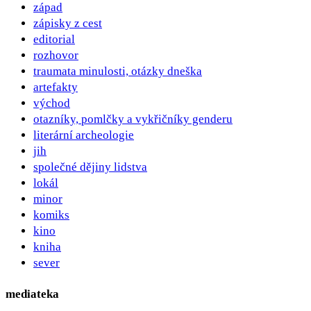
západ
zápisky z cest
editorial
rozhovor
traumata minulosti, otázky dneška
artefakty
východ
otazníky, pomlčky a vykřičníky genderu
literární archeologie
jih
společné dějiny lidstva
lokál
minor
komiks
kino
kniha
sever
mediateka