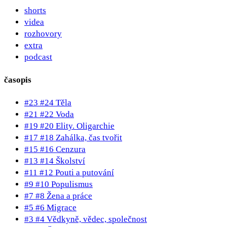
shorts
videa
rozhovory
extra
podcast
časopis
#23 #24 Těla
#21 #22 Voda
#19 #20 Elity. Oligarchie
#17 #18 Zahálka, čas tvořit
#15 #16 Cenzura
#13 #14 Školství
#11 #12 Pouti a putování
#9 #10 Populismus
#7 #8 Žena a práce
#5 #6 Migrace
#3 #4 Vědkyně, vědec, společnost