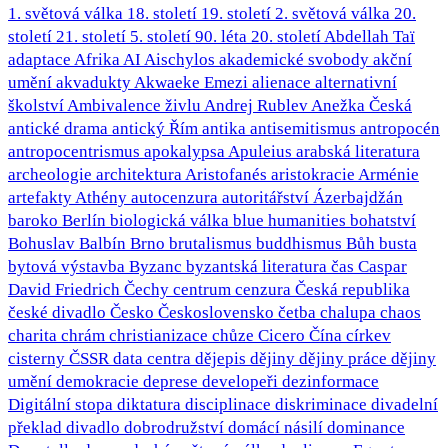
1. světová válka
18. století
19. století
2. světová válka
20.
století
21. století
5. století
90. léta 20. století
Abdellah Taï
adaptace
Afrika
AI
Aischylos
akademické svobody
akční
umění
akvadukty
Akwaeke Emezi
alienace
alternativní
školství
Ambivalence živlu
Andrej Rublev
Anežka Česká
antické drama
antický Řím
antika
antisemitismus
antropocén
antropocentrismus
apokalypsa
Apuleius
arabská literatura
archeologie
architektura
Aristofanés
aristokracie
Arménie
artefakty
Athény
autocenzura
autoritářství
Ázerbajdžán
baroko
Berlín
biologická válka
blue humanities
bohatství
Bohuslav Balbín
Brno
brutalismus
buddhismus
Bůh
busta
bytová výstavba
Byzanc
byzantská literatura
čas
Caspar
David Friedrich
Čechy
centrum
cenzura
Česká republika
české divadlo
Česko
Československo
četba
chalupa
chaos
charita
chrám
christianizace
chůze
Cicero
Čína
církev
cisterny
ČSSR
data centra
dějepis
dějiny
dějiny práce
dějiny
umění
demokracie
deprese
developeři
dezinformace
Digitální stopa
diktatura
disciplinace
diskriminace
divadelní
překlad
divadlo
dobrodružství
domácí násilí
dominance