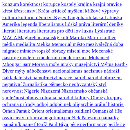
konzum
korektnost
korupce
kostely
krajina
krajní pravice
křest
křesťanství
Kréta
kritické myšlení
křížové výpravy
kultura
kulturní dědictví
Kyjev
Langobardi
láska
Latinská
Amerika
legenda
liberalismus
lidská práva
literární deníky
literáti
literatura
literatura pro děti
lov
luxus
Lýsistraté
MAGA
Maghreb
mariánský kult
Maroko
Martin Luther
média
medialita
Mekka
Memorial
město
meziválečná doba
migrace
mimoevropské obrazy
mísení
moc
Mocenské
nástroje
moderna
modernita
modernizace
Mohamed
Mbougar Sarr
Morava
moře
mraky
muzejnictví
Mýtus Earth-
Diver
mýty
náboženství
nacionalismus
nacismus
nádraží
nakladatelství
námořnictví
narace
národ
národní obrození
negativní žurnalistika
Německo
neobyzantský styl
nerovnost
Nigérie
Nizozemí
Nizozemsko
občanská
společnost
obnova
obrana národní kultury
Obrazy krajiny
ochrana přírody
odboj
odpočinek
oligarchie
orální historie
Orhan Pamuk
Orient
orientalismus
osídlení
Osmanská říše
osvícenství
otium a negotium
padělek
Palestina
památky
památník
paměť
Paříž
Paul Biya
péče
performance
periferie