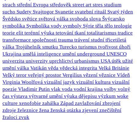
strach
střední Evropa
středověk
street art
stres
studium
sucho
Sudety
Svajtogor
Svanetie
svatební rituál
Svatý týden
Švédsko
světice
světová válka
svoboda slova
Švýcarsko
symbolika
Symbolika vody
symboly
Sýrie
těla
tělo
teologie
teorie elit
terénní výuka
tetování
tkaní
totalitarismus
tradice
transformace společnosti
trauma
trávení studní
třicetiletá
válka
Trojúhelník smutku
Turecko
turismus
tvořivost
úhoři
Ukrajina
umělá inteligence
umění
underground
UNESCO
univerzita
univerzity
uprchlictví
urbanismus
USA
útěk
užité
umění
válka
Vatikán
věda
vědecká integrita
Velká Británie
Velký teror
veřejný prostor
Vergilius
vězení
věznice
Vídeň
Virginia Woolfová
vizuální jazyk
vizuální kultura
vizuální
poezie
Vladimir Putin
vlak
voda
vodní krajina
volby
volný
čas
výstava
výtvarné umění
výuka dějepisu
výzkum
woke
culture
xenofobie
zahálka
Západ
zavlažování
zbrojení
zdroje
železnice
žena
ženská otázka
zjevení
znečištění
žraloci
zvuk