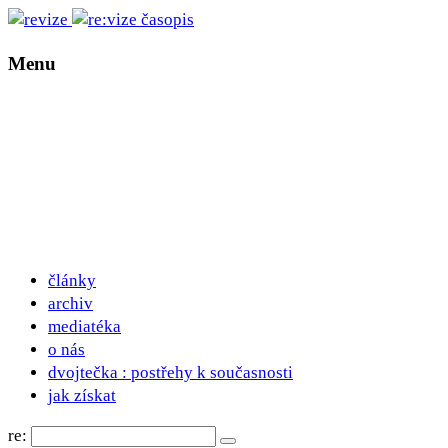
Menu
články
archiv
mediatéka
o nás
dvojtečka : postřehy k současnosti
jak získat
re: