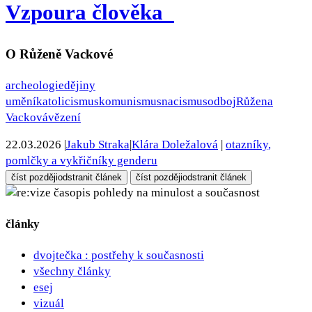
Vzpoura člověka
O Růženě Vackové
archeologie
dějiny
umění
katolicismus
komunismus
nacismus
odboj
Růžena
Vacková
vězení
22.03.2026
|
Jakub Straka
|
Klára Doležalová
|
otazníky,
pomlčky a vykřičníky genderu
číst později
odstranit článek
číst později
odstranit článek
pohledy na minulost a současnost
články
dvojtečka : postřehy k současnosti
všechny články
esej
vizuál