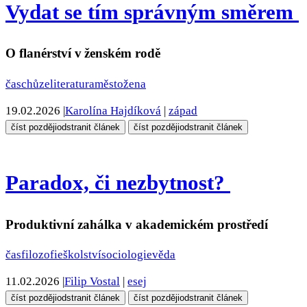
Vydat se tím správným směrem
O flanérství v ženském rodě
čas
chůze
literatura
město
žena
19.02.2026
|
Karolína Hajdíková
|
západ
číst později
odstranit článek
číst později
odstranit článek
Paradox, či nezbytnost?
Produktivní zahálka v akademickém prostředí
čas
filozofie
školství
sociologie
věda
11.02.2026
|
Filip Vostal
|
esej
číst později
odstranit článek
číst později
odstranit článek