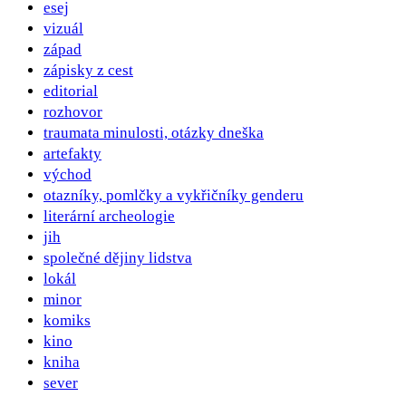
esej
vizuál
západ
zápisky z cest
editorial
rozhovor
traumata minulosti, otázky dneška
artefakty
východ
otazníky, pomlčky a vykřičníky genderu
literární archeologie
jih
společné dějiny lidstva
lokál
minor
komiks
kino
kniha
sever