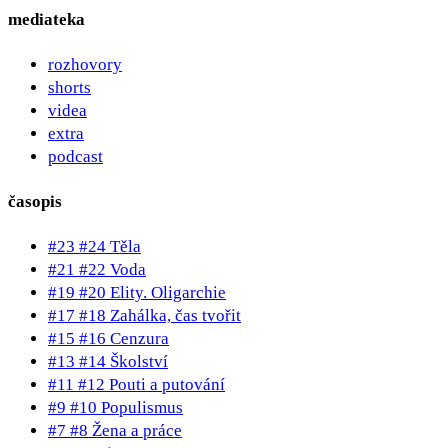
mediateka
rozhovory
shorts
videa
extra
podcast
časopis
#23 #24 Těla
#21 #22 Voda
#19 #20 Elity. Oligarchie
#17 #18 Zahálka, čas tvořit
#15 #16 Cenzura
#13 #14 Školství
#11 #12 Pouti a putování
#9 #10 Populismus
#7 #8 Žena a práce