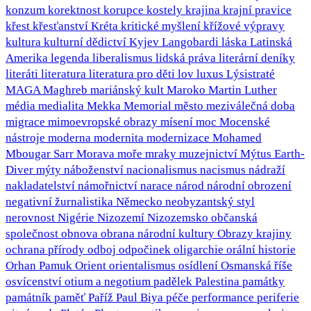
konzum
korektnost
korupce
kostely
krajina
krajní pravice
křest
křesťanství
Kréta
kritické myšlení
křížové výpravy
kultura
kulturní dědictví
Kyjev
Langobardi
láska
Latinská
Amerika
legenda
liberalismus
lidská práva
literární deníky
literáti
literatura
literatura pro děti
lov
luxus
Lýsistraté
MAGA
Maghreb
mariánský kult
Maroko
Martin Luther
média
medialita
Mekka
Memorial
město
meziválečná doba
migrace
mimoevropské obrazy
mísení
moc
Mocenské
nástroje
moderna
modernita
modernizace
Mohamed
Mbougar Sarr
Morava
moře
mraky
muzejnictví
Mýtus Earth-
Diver
mýty
náboženství
nacionalismus
nacismus
nádraží
nakladatelství
námořnictví
narace
národ
národní obrození
negativní žurnalistika
Německo
neobyzantský styl
nerovnost
Nigérie
Nizozemí
Nizozemsko
občanská
společnost
obnova
obrana národní kultury
Obrazy krajiny
ochrana přírody
odboj
odpočinek
oligarchie
orální historie
Orhan Pamuk
Orient
orientalismus
osídlení
Osmanská říše
osvícenství
otium a negotium
padělek
Palestina
památky
památník
paměť
Paříž
Paul Biya
péče
performance
periferie