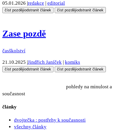
05.01.2026
|
redakce
|
editorial
číst později
odstranit článek
číst později
odstranit článek
Zase pozdě
čas
školství
21.10.2025
|
Jindřich Janíček
|
komiks
číst později
odstranit článek
číst později
odstranit článek
pohledy na minulost a
současnost
články
dvojtečka : postřehy k současnosti
všechny články