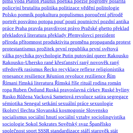
pitná voda
Platón
Plautus
poetika
poezie
pogromy
polarita
policejní brutalita
politika
politizace vědění
politologie
Polsko
pomník
popkultura
populismus
poroučení přírodě
portrét
posvátno
potopa
pouť
pouti
poutnictví
pozdní antika
práce
Praha
pravda
pravdivost
právo
Pražské ghetto
překlad
překladová literatura
překlady
Přemyslovci
prezident
příroda
přítomnost
produktivita
proměna
propaganda
protest
protestantismus
prožitek
první republika
první světová
válka
psychika
psychologie
Putin
putování
queer
Rakousko
Rakousko-Uhersko
rané křesťanství
raný novověk
raný
středověk
rasismus
Řecko
recyklace
reflexe
religionistika
renesance
resilience
Réunion
revoluce
rezilience
Řím
Římani
římská literatura
Římská říše
rituál
rodina
román
ropa
Ruben Östlund
Ruská pravoslavná církev
Ruské byliny
Rusko
Růžena Vacková
Sametová revoluce
satira
segregace
sémiotika
Senegal
setkání
sexuální práce
sexuologie
školství
šlechta
Slovanská kosmogonie
Slovensko
socialismus
sociální hnutí
sociální vztahy
sociolingvistika
sociologie
Sokol
Sokrates
Sovětský svaz
Španělsko
společnost
sport
SSSR
standardizace
stáří
starověk
stát