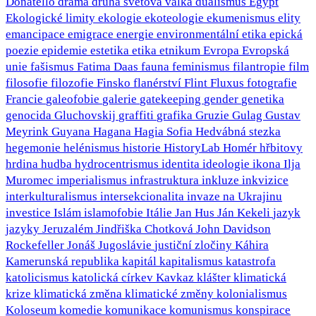
Donatello
drama
druhá světová válka
dualismus
Egypt
Ekologické limity
ekologie
ekoteologie
ekumenismus
elity
emancipace
emigrace
energie
environmentální etika
epická
poezie
epidemie
estetika
etika
etnikum
Evropa
Evropská
unie
fašismus
Fatima Daas
fauna
feminismus
filantropie
film
filosofie
filozofie
Finsko
flanérství
Flint
Fluxus
fotografie
Francie
galeofobie
galerie
gatekeeping
gender
genetika
genocida
Gluchovskij
graffiti
grafika
Gruzie
Gulag
Gustav
Meyrink
Guyana
Hagana
Hagia Sofia
Hedvábná stezka
hegemonie
helénismus
historie
HistoryLab
Homér
hřbitovy
hrdina
hudba
hydrocentrismus
identita
ideologie
ikona
Ilja
Muromec
imperialismus
infrastruktura
inkluze
inkvizice
interkulturalismus
intersekcionalita
invaze na Ukrajinu
investice
Islám
islamofobie
Itálie
Jan Hus
Ján Kekeli
jazyk
jazyky
Jeruzalém
Jindřiška Chotková
John Davidson
Rockefeller
Jonáš
Jugoslávie
justiční zločiny
Káhira
Kamerunská republika
kapitál
kapitalismus
katastrofa
katolicismus
katolická církev
Kavkaz
klášter
klimatická
krize
klimatická změna
klimatické změny
kolonialismus
Koloseum
komedie
komunikace
komunismus
konspirace