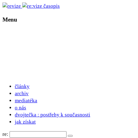
Menu
články
archiv
mediatéka
o nás
dvojtečka : postřehy k současnosti
jak získat
re: