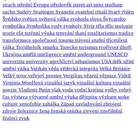
strach
střední Evropa
středověk
street art
stres
studium
sucho
Sudety
Svajtogor
Svanetie
svatební rituál
Svatý týden
Švédsko
světice
světová válka
svoboda slova
Švýcarsko
symbolika
Symbolika vody
symboly
Sýrie
těla
tělo
teologie
teorie elit
terénní výuka
tetování
tkaní
totalitarismus
tradice
transformace společnosti
trauma
trávení studní
třicetiletá
válka
Trojúhelník smutku
Turecko
turismus
tvořivost
úhoři
Ukrajina
umělá inteligence
umění
underground
UNESCO
univerzita
univerzity
uprchlictví
urbanismus
USA
útěk
užité
umění
válka
Vatikán
věda
vědecká integrita
Velká Británie
Velký teror
veřejný prostor
Vergilius
vězení
věznice
Vídeň
Virginia Woolfová
vizuální jazyk
vizuální kultura
vizuální
poezie
Vladimir Putin
vlak
voda
vodní krajina
volby
volný
čas
výstava
výtvarné umění
výuka dějepisu
výzkum
woke
culture
xenofobie
zahálka
Západ
zavlažování
zbrojení
zdroje
železnice
žena
ženská otázka
zjevení
znečištění
žraloci
zvuk