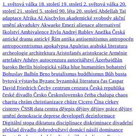
1. světová válka
18. století
19. století
2. světová válka
20.
století
21. století
5. století
90. léta 20. století
Abdellah Taï
adaptace
Afrika
AI
Aischylos
akademické svobody
akční
umění
akvadukty
Akwaeke Emezi
alienace
alternativní
školství
Ambivalence živlu
Andrej Rublev
Anežka Česká
antické drama
antický Řím
antika
antisemitismus
antropocén
antropocentrismus
apokalypsa
Apuleius
arabská literatura
archeologie
architektura
Aristofanés
aristokracie
Arménie
artefakty
Athény
autocenzura
autoritářství
Ázerbajdžán
baroko
Berlín
biologická válka
blue humanities
bohatství
Bohuslav Balbín
Brno
brutalismus
buddhismus
Bůh
busta
bytová výstavba
Byzanc
byzantská literatura
čas
Caspar
David Friedrich
Čechy
centrum
cenzura
Česká republika
české divadlo
Česko
Československo
četba
chalupa
chaos
charita
chrám
christianizace
chůze
Cicero
Čína
církev
cisterny
ČSSR
data centra
dějepis
dějiny
dějiny práce
dějiny
umění
demokracie
deprese
developeři
dezinformace
Digitální stopa
diktatura
disciplinace
diskriminace
divadelní
překlad
divadlo
dobrodružství
domácí násilí
dominance