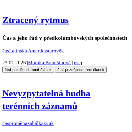
Ztracený rytmus
Čas a jeho řád v předkolumbovských společnostech
čas
Latinská Amerika
starověk
23.01.2026
|
Monika Brenišínová
|
esej
číst později
odstranit článek
číst později
odstranit článek
Nevyzpytatelná hudba
terénních záznamů
čas
proměna
zahálka
zvuk