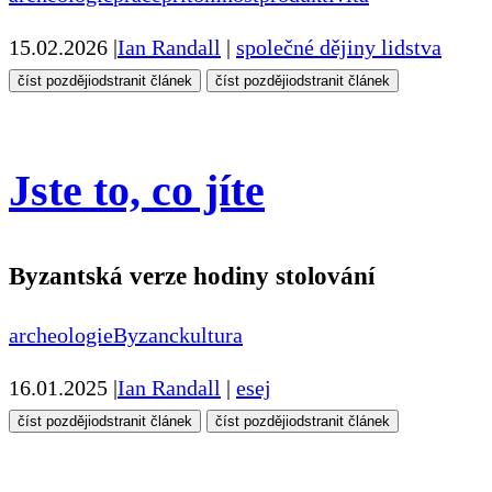
15.02.2026
|
Ian Randall
|
společné dějiny lidstva
číst později
odstranit článek
číst později
odstranit článek
Jste to, co jíte
Byzantská verze hodiny stolování
archeologie
Byzanc
kultura
16.01.2025
|
Ian Randall
|
esej
číst později
odstranit článek
číst později
odstranit článek