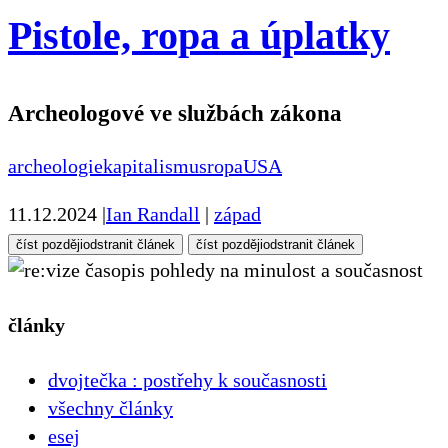
Pistole, ropa a úplatky
Archeologové ve službách zákona
archeologie
kapitalismus
ropa
USA
11.12.2024
|
Ian Randall
|
západ
číst později
odstranit článek
číst později
odstranit článek
pohledy na minulost a současnost
články
dvojtečka : postřehy k současnosti
všechny články
esej