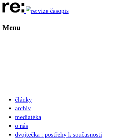
Menu
články
archiv
mediatéka
o nás
dvojtečka : postřehy k současnosti