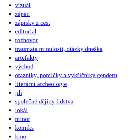
vizuál
západ
zápisky z cest
editorial
rozhovor
traumata minulosti, otázky dneška
artefakty
východ
otazníky, pomlčky a vykřičníky genderu
literární archeologie
jih
společné dějiny lidstva
lokál
minor
komiks
kino