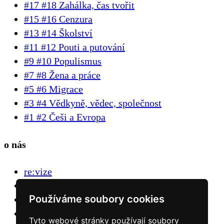
#17 #18 Zahálka, čas tvořit
#15 #16 Cenzura
#13 #14 Školství
#11 #12 Pouti a putování
#9 #10 Populismus
#7 #8 Žena a práce
#5 #6 Migrace
#3 #4 Vědkyně, vědec, společnost
#1 #2 Češi a Evropa
o nás
re:vize
kontakt
Používáme soubory cookies
FAQ
GDPR
Tyto webové stránky používají soubory