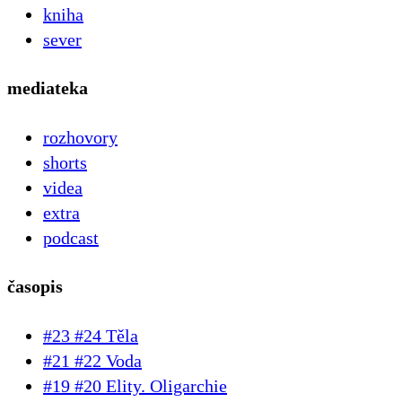
kniha
sever
mediateka
rozhovory
shorts
videa
extra
podcast
časopis
#23 #24 Těla
#21 #22 Voda
#19 #20 Elity. Oligarchie