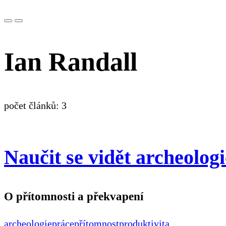
Ian Randall
počet článků: 3
Naučit se vidět archeolog
O přítomnosti a překvapení
archeologie
práce
přítomnost
produktivita