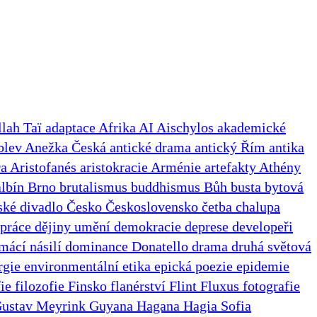
lah Taï
adaptace
Afrika
AI
Aischylos
akademické
blev
Anežka Česká
antické drama
antický Řím
antika
ra
Aristofanés
aristokracie
Arménie
artefakty
Athény
albín
Brno
brutalismus
buddhismus
Bůh
busta
bytová
ské divadlo
Česko
Československo
četba
chalupa
 práce
dějiny umění
demokracie
deprese
developeři
mácí násilí
dominance
Donatello
drama
druhá světová
rgie
environmentální etika
epická poezie
epidemie
fie
filozofie
Finsko
flanérství
Flint
Fluxus
fotografie
ustav Meyrink
Guyana
Hagana
Hagia Sofia