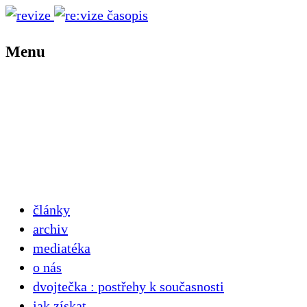
Menu
články
archiv
mediatéka
o nás
dvojtečka : postřehy k současnosti
jak získat