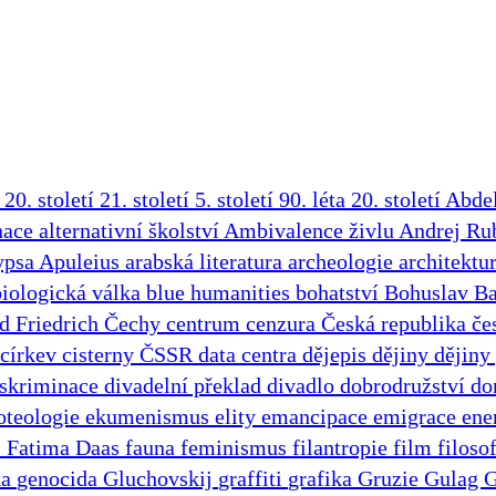
a
20. století
21. století
5. století
90. léta 20. století
Abdel
nace
alternativní školství
Ambivalence živlu
Andrej Ru
ypsa
Apuleius
arabská literatura
archeologie
architektu
biologická válka
blue humanities
bohatství
Bohuslav B
d Friedrich
Čechy
centrum
cenzura
Česká republika
če
církev
cisterny
ČSSR
data centra
dějepis
dějiny
dějiny
iskriminace
divadelní překlad
divadlo
dobrodružství
do
oteologie
ekumenismus
elity
emancipace
emigrace
ene
s
Fatima Daas
fauna
feminismus
filantropie
film
filoso
ka
genocida
Gluchovskij
graffiti
grafika
Gruzie
Gulag
G