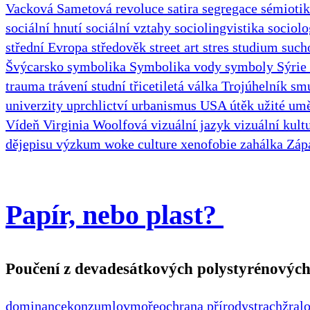
Vacková
Sametová revoluce
satira
segregace
sémioti
sociální hnutí
sociální vztahy
sociolingvistika
sociol
střední Evropa
středověk
street art
stres
studium
suc
Švýcarsko
symbolika
Symbolika vody
symboly
Sýrie
trauma
trávení studní
třicetiletá válka
Trojúhelník s
univerzity
uprchlictví
urbanismus
USA
útěk
užité um
Vídeň
Virginia Woolfová
vizuální jazyk
vizuální kult
dějepisu
výzkum
woke culture
xenofobie
zahálka
Záp
Papír, nebo plast?
Poučení z devadesátkových polystyrénových
dominance
konzum
lov
moře
ochrana přírody
strach
žralo