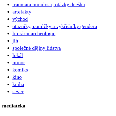
traumata minulosti, otázky dneška
artefakty
východ
otazníky, pomlčky a vykřičníky genderu
literární archeologie
jih
společné dějiny lidstva
lokál
minor
komiks
kino
kniha
sever
mediateka