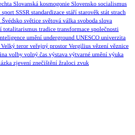
echta
Slovanská kosmogonie
Slovensko
socialismus
t
sport
SSSR
standardizace
stáří
starověk
stát
strach
n
Švédsko
světice
světová válka
svoboda slova
ní
totalitarismus
tradice
transformace společnosti
nteligence
umění
underground
UNESCO
univerzita
e
Velký teror
veřejný prostor
Vergilius
vězení
věznice
jina
volby
volný čas
výstava
výtvarné umění
výuka
tázka
zjevení
znečištění
žraloci
zvuk