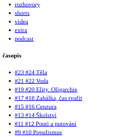
rozhovory
shorts
videa
extra
podcast
časopis
#23 #24 Těla
#21 #22 Voda
#19 #20 Elity. Oligarchie
#17 #18 Zahálka, čas tvořit
#15 #16 Cenzura
#13 #14 Školství
#11 #12 Pouti a putování
#9 #10 Populismus