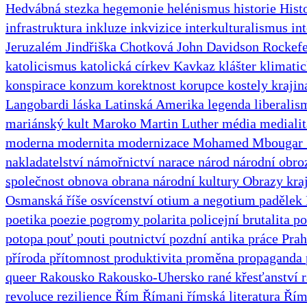
Hedvábná stezka
hegemonie
helénismus
historie
Hist
infrastruktura
inkluze
inkvizice
interkulturalismus
in
Jeruzalém
Jindřiška Chotková
John Davidson Rockefe
katolicismus
katolická církev
Kavkaz
klášter
klimatic
konspirace
konzum
korektnost
korupce
kostely
kraji
Langobardi
láska
Latinská Amerika
legenda
liberali
mariánský kult
Maroko
Martin Luther
média
mediali
moderna
modernita
modernizace
Mohamed Mbougar 
nakladatelství
námořnictví
narace
národ
národní obro
společnost
obnova
obrana národní kultury
Obrazy kra
Osmanská říše
osvícenství
otium a negotium
padělek
poetika
poezie
pogromy
polarita
policejní brutalita
po
potopa
pouť
pouti
poutnictví
pozdní antika
práce
Pra
příroda
přítomnost
produktivita
proměna
propaganda
queer
Rakousko
Rakousko-Uhersko
rané křesťanství
revoluce
rezilience
Řím
Římani
římská literatura
Řím