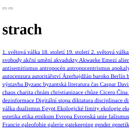
strach
1. světová válka
18. století
19. století
2. světová válk
svobody
akční umění
akvadukty
Akwaeke Emezi
alie
antisemitismus
antropocén
antropocentrismus
apokal
autocenzura
autoritářství
Ázerbajdžán
baroko
Berlín
výstavba
Byzanc
byzantská literatura
čas
Caspar Davi
chaos
charita
chrám
christianizace
chůze
Cicero
Čína
dezinformace
Digitální stopa
diktatura
disciplinace
d
válka
dualismus
Egypt
Ekologické limity
ekologie
ek
estetika
etika
etnikum
Evropa
Evropská unie
fašismu
Francie
galeofobie
galerie
gatekeeping
gender
geneti