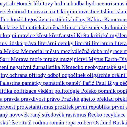
oryLab
Homér
hřbitovy
hrdina
hudba
hydrocentrismus
tersekcionalita
invaze na Ukrajinu
investice
Islám
isla
ller
Jonáš
Jugoslávie
justiční zločiny
Káhira
Kameruns
ká krize
klimatická změna
klimatické změny
kolonial
na
krajní pravice
křest
křesťanství
Kréta
kritické myšle
smus
lidská práva
literární deníky
literáti
literatura
liter
ta
Mekka
Memorial
město
meziválečná doba
migrace
m
Sarr
Morava
moře
mraky
muzejnictví
Mýtus Earth-Di
zení
negativní žurnalistika
Německo
neobyzantský sty
jiny
ochrana přírody
odboj
odpočinek
oligarchie
orální
Palestina
památky
památník
paměť
Paříž
Paul Biya
pé
litika
politizace vědění
politologie
Polsko
pomník
pop
ha
pravda
pravdivost
právo
Pražské ghetto
překlad
překl
protest
protestantismus
prožitek
první republika
první 
raný novověk
raný středověk
rasismus
Řecko
recyklace
ská říše
rituál
rodina
román
ropa
Ruben Östlund
Ruská