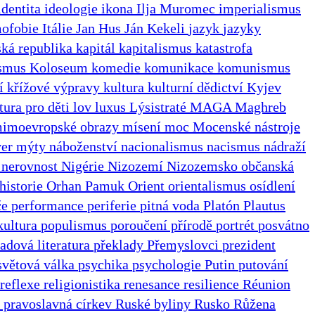
identita
ideologie
ikona
Ilja Muromec
imperialismus
mofobie
Itálie
Jan Hus
Ján Kekeli
jazyk
jazyky
ká republika
kapitál
kapitalismus
katastrofa
ismus
Koloseum
komedie
komunikace
komunismus
ní
křížové výpravy
kultura
kulturní dědictví
Kyjev
atura pro děti
lov
luxus
Lýsistraté
MAGA
Maghreb
imoevropské obrazy
mísení
moc
Mocenské nástroje
ver
mýty
náboženství
nacionalismus
nacismus
nádraží
l
nerovnost
Nigérie
Nizozemí
Nizozemsko
občanská
 historie
Orhan Pamuk
Orient
orientalismus
osídlení
če
performance
periferie
pitná voda
Platón
Plautus
kultura
populismus
poroučení přírodě
portrét
posvátno
adová literatura
překlady
Přemyslovci
prezident
světová válka
psychika
psychologie
Putin
putování
reflexe
religionistika
renesance
resilience
Réunion
 pravoslavná církev
Ruské byliny
Rusko
Růžena