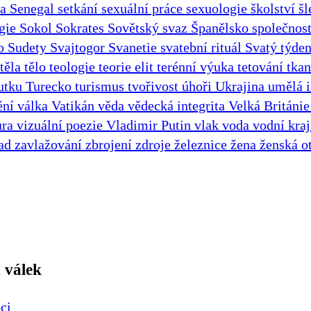
ka
Senegal
setkání
sexuální práce
sexuologie
školství
šl
ogie
Sokol
Sokrates
Sovětský svaz
Španělsko
společnos
ho
Sudety
Svajtogor
Svanetie
svatební rituál
Svatý týde
těla
tělo
teologie
teorie elit
terénní výuka
tetování
tka
mutku
Turecko
turismus
tvořivost
úhoři
Ukrajina
umělá i
ění
válka
Vatikán
věda
vědecká integrita
Velká Británi
ura
vizuální poezie
Vladimir Putin
vlak
voda
vodní kra
ad
zavlažování
zbrojení
zdroje
železnice
žena
ženská o
 válek
ci