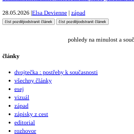
28.05.2026
|
Elsa Devienne
|
západ
číst později
odstranit článek
číst později
odstranit článek
pohledy na minulost a sou
články
dvojtečka : postřehy k současnosti
všechny články
esej
vizuál
západ
zápisky z cest
editorial
rozhovor