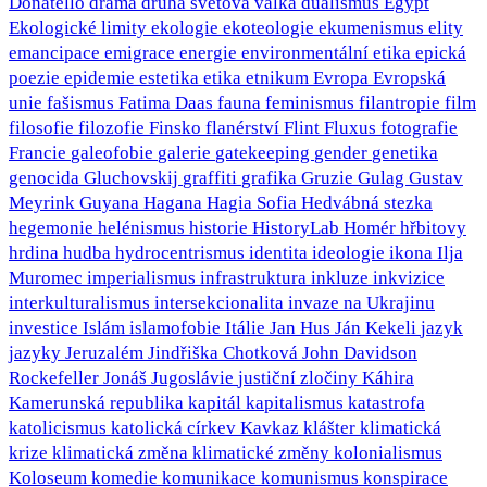
Donatello
drama
druhá světová válka
dualismus
Egypt
Ekologické limity
ekologie
ekoteologie
ekumenismus
elity
emancipace
emigrace
energie
environmentální etika
epická
poezie
epidemie
estetika
etika
etnikum
Evropa
Evropská
unie
fašismus
Fatima Daas
fauna
feminismus
filantropie
film
filosofie
filozofie
Finsko
flanérství
Flint
Fluxus
fotografie
Francie
galeofobie
galerie
gatekeeping
gender
genetika
genocida
Gluchovskij
graffiti
grafika
Gruzie
Gulag
Gustav
Meyrink
Guyana
Hagana
Hagia Sofia
Hedvábná stezka
hegemonie
helénismus
historie
HistoryLab
Homér
hřbitovy
hrdina
hudba
hydrocentrismus
identita
ideologie
ikona
Ilja
Muromec
imperialismus
infrastruktura
inkluze
inkvizice
interkulturalismus
intersekcionalita
invaze na Ukrajinu
investice
Islám
islamofobie
Itálie
Jan Hus
Ján Kekeli
jazyk
jazyky
Jeruzalém
Jindřiška Chotková
John Davidson
Rockefeller
Jonáš
Jugoslávie
justiční zločiny
Káhira
Kamerunská republika
kapitál
kapitalismus
katastrofa
katolicismus
katolická církev
Kavkaz
klášter
klimatická
krize
klimatická změna
klimatické změny
kolonialismus
Koloseum
komedie
komunikace
komunismus
konspirace