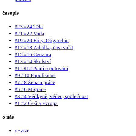
časopis
#23 #24 Těla
#21 #22 Voda
#19 #20 Elity. Oligarchie
#17 #18 Zahálka, čas tvořit
#15 #16 Cenzura
#13 #14 Školství
#11 #12 Pouti a putování
#9 #10 Populismus
#7 #8 Žena a práce
#5 #6 Migrace
#3 #4 Vědkyně, vědec, společnost
#1 #2 Češi a Evropa
o nás
re:vize