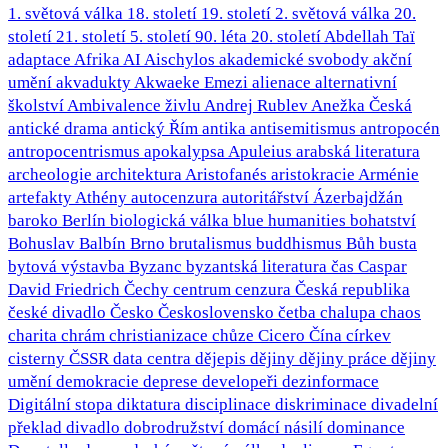
1. světová válka
18. století
19. století
2. světová válka
20.
století
21. století
5. století
90. léta 20. století
Abdellah Taï
adaptace
Afrika
AI
Aischylos
akademické svobody
akční
umění
akvadukty
Akwaeke Emezi
alienace
alternativní
školství
Ambivalence živlu
Andrej Rublev
Anežka Česká
antické drama
antický Řím
antika
antisemitismus
antropocén
antropocentrismus
apokalypsa
Apuleius
arabská literatura
archeologie
architektura
Aristofanés
aristokracie
Arménie
artefakty
Athény
autocenzura
autoritářství
Ázerbajdžán
baroko
Berlín
biologická válka
blue humanities
bohatství
Bohuslav Balbín
Brno
brutalismus
buddhismus
Bůh
busta
bytová výstavba
Byzanc
byzantská literatura
čas
Caspar
David Friedrich
Čechy
centrum
cenzura
Česká republika
české divadlo
Česko
Československo
četba
chalupa
chaos
charita
chrám
christianizace
chůze
Cicero
Čína
církev
cisterny
ČSSR
data centra
dějepis
dějiny
dějiny práce
dějiny
umění
demokracie
deprese
developeři
dezinformace
Digitální stopa
diktatura
disciplinace
diskriminace
divadelní
překlad
divadlo
dobrodružství
domácí násilí
dominance