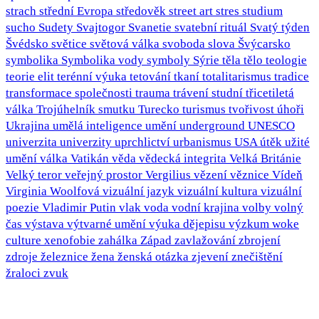
strach
střední Evropa
středověk
street art
stres
studium
sucho
Sudety
Svajtogor
Svanetie
svatební rituál
Svatý týden
Švédsko
světice
světová válka
svoboda slova
Švýcarsko
symbolika
Symbolika vody
symboly
Sýrie
těla
tělo
teologie
teorie elit
terénní výuka
tetování
tkaní
totalitarismus
tradice
transformace společnosti
trauma
trávení studní
třicetiletá
válka
Trojúhelník smutku
Turecko
turismus
tvořivost
úhoři
Ukrajina
umělá inteligence
umění
underground
UNESCO
univerzita
univerzity
uprchlictví
urbanismus
USA
útěk
užité
umění
válka
Vatikán
věda
vědecká integrita
Velká Británie
Velký teror
veřejný prostor
Vergilius
vězení
věznice
Vídeň
Virginia Woolfová
vizuální jazyk
vizuální kultura
vizuální
poezie
Vladimir Putin
vlak
voda
vodní krajina
volby
volný
čas
výstava
výtvarné umění
výuka dějepisu
výzkum
woke
culture
xenofobie
zahálka
Západ
zavlažování
zbrojení
zdroje
železnice
žena
ženská otázka
zjevení
znečištění
žraloci
zvuk