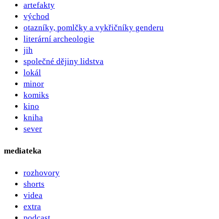
artefakty
východ
otazníky, pomlčky a vykřičníky genderu
literární archeologie
jih
společné dějiny lidstva
lokál
minor
komiks
kino
kniha
sever
mediateka
rozhovory
shorts
videa
extra
podcast