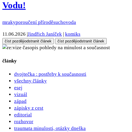
Vodu!
mraky
poroučení přírodě
sucho
voda
11.06.2026
|
Jindřich Janíček
|
komiks
číst později
odstranit článek
číst později
odstranit článek
pohledy na minulost a současnost
články
dvojtečka : postřehy k současnosti
všechny články
esej
vizuál
západ
zápisky z cest
editorial
rozhovor
traumata minulosti, otázky dneška