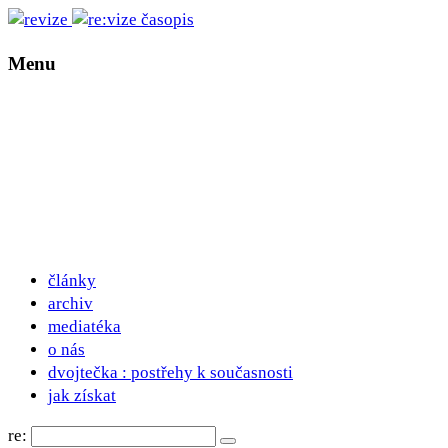
Menu
články
archiv
mediatéka
o nás
dvojtečka : postřehy k současnosti
jak získat
re: