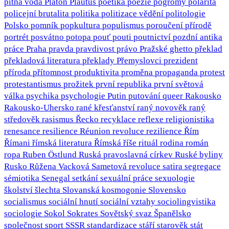
pitná voda
Platón
Plautus
poetika
poezie
pogromy
polarita
policejní brutalita
politika
politizace vědění
politologie
Polsko
pomník
popkultura
populismus
poroučení přírodě
portrét
posvátno
potopa
pouť
pouti
poutnictví
pozdní antika
práce
Praha
pravda
pravdivost
právo
Pražské ghetto
překlad
překladová literatura
překlady
Přemyslovci
prezident
příroda
přítomnost
produktivita
proměna
propaganda
protest
protestantismus
prožitek
první republika
první světová
válka
psychika
psychologie
Putin
putování
queer
Rakousko
Rakousko-Uhersko
rané křesťanství
raný novověk
raný
středověk
rasismus
Řecko
recyklace
reflexe
religionistika
renesance
resilience
Réunion
revoluce
rezilience
Řím
Římani
římská literatura
Římská říše
rituál
rodina
román
ropa
Ruben Östlund
Ruská pravoslavná církev
Ruské byliny
Rusko
Růžena Vacková
Sametová revoluce
satira
segregace
sémiotika
Senegal
setkání
sexuální práce
sexuologie
školství
šlechta
Slovanská kosmogonie
Slovensko
socialismus
sociální hnutí
sociální vztahy
sociolingvistika
sociologie
Sokol
Sokrates
Sovětský svaz
Španělsko
společnost
sport
SSSR
standardizace
stáří
starověk
stát