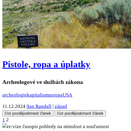
Pistole, ropa a úplatky
Archeologové ve službách zákona
archeologie
kapitalismus
ropa
USA
11.12.2024
|
Ian Randall
|
západ
číst později
odstranit článek
číst později
odstranit článek
1
2
Navigace
pohledy na minulost a současnost