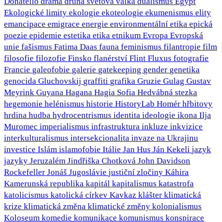
Donatello
drama
druhá světová válka
dualismus
Egypt
Ekologické limity
ekologie
ekoteologie
ekumenismus
elity
emancipace
emigrace
energie
environmentální etika
epická
poezie
epidemie
estetika
etika
etnikum
Evropa
Evropská
unie
fašismus
Fatima Daas
fauna
feminismus
filantropie
film
filosofie
filozofie
Finsko
flanérství
Flint
Fluxus
fotografie
Francie
galeofobie
galerie
gatekeeping
gender
genetika
genocida
Gluchovskij
graffiti
grafika
Gruzie
Gulag
Gustav
Meyrink
Guyana
Hagana
Hagia Sofia
Hedvábná stezka
hegemonie
helénismus
historie
HistoryLab
Homér
hřbitovy
hrdina
hudba
hydrocentrismus
identita
ideologie
ikona
Ilja
Muromec
imperialismus
infrastruktura
inkluze
inkvizice
interkulturalismus
intersekcionalita
invaze na Ukrajinu
investice
Islám
islamofobie
Itálie
Jan Hus
Ján Kekeli
jazyk
jazyky
Jeruzalém
Jindřiška Chotková
John Davidson
Rockefeller
Jonáš
Jugoslávie
justiční zločiny
Káhira
Kamerunská republika
kapitál
kapitalismus
katastrofa
katolicismus
katolická církev
Kavkaz
klášter
klimatická
krize
klimatická změna
klimatické změny
kolonialismus
Koloseum
komedie
komunikace
komunismus
konspirace