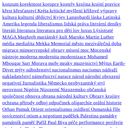
konzum
korektnost
korupce
kostely
krajina
krajní pravice
křest
křesťanství
Kréta
kritické myšlení
křížové výpravy
kultura
kulturní dědictví
Kyjev
Langobardi
láska
Latinská
Amerika
legenda
liberalismus
lidská práva
literární deníky
literáti
literatura
literatura pro děti
lov
luxus
Lýsistraté
MAGA
Maghreb
mariánský kult
Maroko
Martin Luther
média
medialita
Mekka
Memorial
město
meziválečná doba
migrace
mimoevropské obrazy
mísení
moc
Mocenské
nástroje
moderna
modernita
modernizace
Mohamed
Mbougar Sarr
Morava
moře
mraky
muzejnictví
Mýtus Earth-
Diver
mýty
náboženství
nacionalismus
nacismus
nádraží
nakladatelství
námořnictví
narace
národ
národní obrození
negativní žurnalistika
Německo
neobyzantský styl
nerovnost
Nigérie
Nizozemí
Nizozemsko
občanská
společnost
obnova
obrana národní kultury
Obrazy krajiny
ochrana přírody
odboj
odpočinek
oligarchie
orální historie
Orhan Pamuk
Orient
orientalismus
osídlení
Osmanská říše
osvícenství
otium a negotium
padělek
Palestina
památky
památník
paměť
Paříž
Paul Biya
péče
performance
periferie