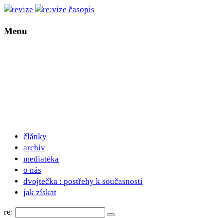
Menu
články
archiv
mediatéka
o nás
dvojtečka : postřehy k současnosti
jak získat
re: