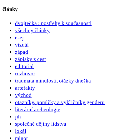
pro
články
příspěvky
dvojtečka : postřehy k současnosti
všechny články
esej
vizuál
západ
zápisky z cest
editorial
rozhovor
traumata minulosti, otázky dneška
artefakty
východ
otazníky, pomlčky a vykřičníky genderu
literární archeologie
jih
společné dějiny lidstva
lokál
minor