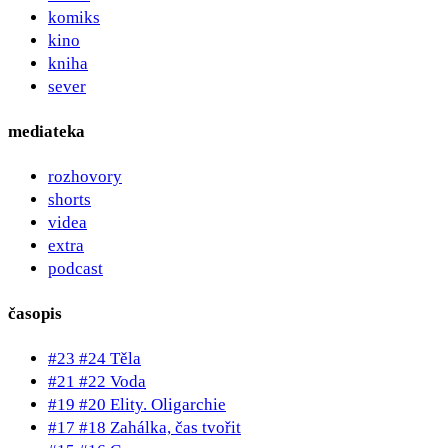
komiks
kino
kniha
sever
mediateka
rozhovory
shorts
videa
extra
podcast
časopis
#23 #24 Těla
#21 #22 Voda
#19 #20 Elity. Oligarchie
#17 #18 Zahálka, čas tvořit