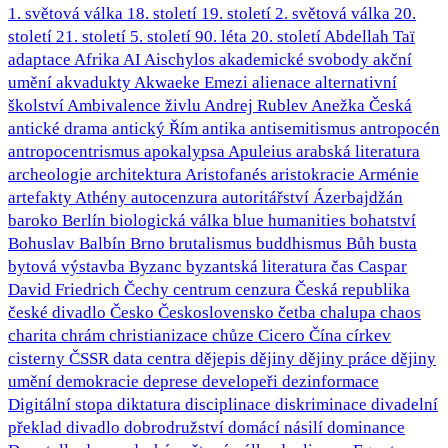
1. světová válka
18. století
19. století
2. světová válka
20.
století
21. století
5. století
90. léta 20. století
Abdellah Taï
adaptace
Afrika
AI
Aischylos
akademické svobody
akční
umění
akvadukty
Akwaeke Emezi
alienace
alternativní
školství
Ambivalence živlu
Andrej Rublev
Anežka Česká
antické drama
antický Řím
antika
antisemitismus
antropocén
antropocentrismus
apokalypsa
Apuleius
arabská literatura
archeologie
architektura
Aristofanés
aristokracie
Arménie
artefakty
Athény
autocenzura
autoritářství
Ázerbajdžán
baroko
Berlín
biologická válka
blue humanities
bohatství
Bohuslav Balbín
Brno
brutalismus
buddhismus
Bůh
busta
bytová výstavba
Byzanc
byzantská literatura
čas
Caspar
David Friedrich
Čechy
centrum
cenzura
Česká republika
české divadlo
Česko
Československo
četba
chalupa
chaos
charita
chrám
christianizace
chůze
Cicero
Čína
církev
cisterny
ČSSR
data centra
dějepis
dějiny
dějiny práce
dějiny
umění
demokracie
deprese
developeři
dezinformace
Digitální stopa
diktatura
disciplinace
diskriminace
divadelní
překlad
divadlo
dobrodružství
domácí násilí
dominance