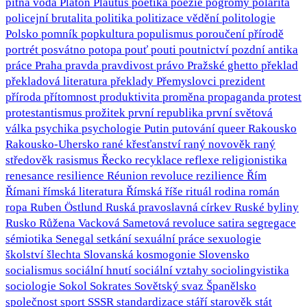
pitná voda
Platón
Plautus
poetika
poezie
pogromy
polarita
policejní brutalita
politika
politizace vědění
politologie
Polsko
pomník
popkultura
populismus
poroučení přírodě
portrét
posvátno
potopa
pouť
pouti
poutnictví
pozdní antika
práce
Praha
pravda
pravdivost
právo
Pražské ghetto
překlad
překladová literatura
překlady
Přemyslovci
prezident
příroda
přítomnost
produktivita
proměna
propaganda
protest
protestantismus
prožitek
první republika
první světová
válka
psychika
psychologie
Putin
putování
queer
Rakousko
Rakousko-Uhersko
rané křesťanství
raný novověk
raný
středověk
rasismus
Řecko
recyklace
reflexe
religionistika
renesance
resilience
Réunion
revoluce
rezilience
Řím
Římani
římská literatura
Římská říše
rituál
rodina
román
ropa
Ruben Östlund
Ruská pravoslavná církev
Ruské byliny
Rusko
Růžena Vacková
Sametová revoluce
satira
segregace
sémiotika
Senegal
setkání
sexuální práce
sexuologie
školství
šlechta
Slovanská kosmogonie
Slovensko
socialismus
sociální hnutí
sociální vztahy
sociolingvistika
sociologie
Sokol
Sokrates
Sovětský svaz
Španělsko
společnost
sport
SSSR
standardizace
stáří
starověk
stát