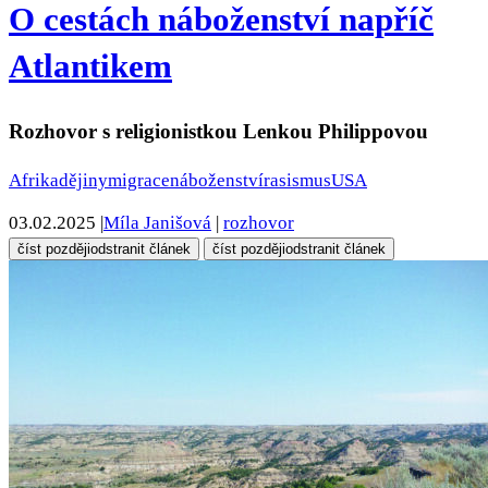
O cestách náboženství napříč
Atlantikem
Rozhovor s religionistkou Lenkou Philippovou
Afrika
dějiny
migrace
náboženství
rasismus
USA
03.02.2025
|
Míla Janišová
|
rozhovor
číst později
odstranit článek
číst později
odstranit článek