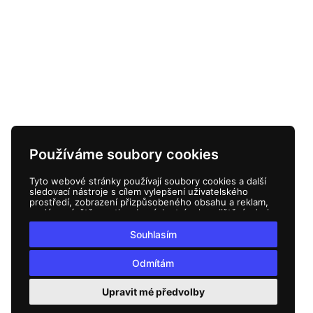
Používáme soubory cookies
Tyto webové stránky používají soubory cookies a další
sledovací nástroje s cílem vylepšení uživatelského
prostředí, zobrazení přizpůsobeného obsahu a reklam,
analýzy návštěvnosti webových stránek a zjištění zdroje
návštěvnosti.
Souhlasím
Odmítám
Upravit mé předvolby