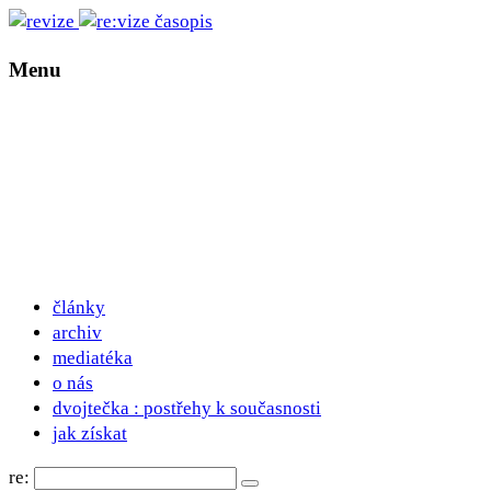
Menu
články
archiv
mediatéka
o nás
dvojtečka : postřehy k současnosti
jak získat
re: