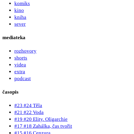
komiks
kino
kniha
sever
mediateka
rozhovory
shorts
videa
extra
podcast
časopis
#23 #24 Těla
#21 #22 Voda
#19 #20 Elity. Oligarchie
#17 #18 Zahálka, čas tvořit
#15 #16 Cenzura