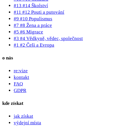
#13 #14 Školství
#11 #12 Pouti a putování
#9 #10 Populismus
#7 #8 Žena a práce
#5 #6 Migrace
#3 #4 Vědkyně, vědec, společnost
#1 #2 Češi a Evropa
o nás
re:vize
kontakt
FAQ
GDPR
kde získat
jak získat
výdejní místa