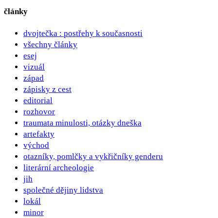
články
dvojtečka : postřehy k současnosti
všechny články
esej
vizuál
západ
zápisky z cest
editorial
rozhovor
traumata minulosti, otázky dneška
artefakty
východ
otazníky, pomlčky a vykřičníky genderu
literární archeologie
jih
společné dějiny lidstva
lokál
minor