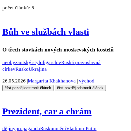
počet článků: 5
Bůh ve službách vlasti
O třech stovkách nových moskevských kostelů
neobyzantský styl
oligarchie
Ruská pravoslavná
církev
Rusko
Ukrajina
26.05.2026
|
Margarita Khakhanova
|
východ
číst později
odstranit článek
číst později
odstranit článek
Prezident, car a chrám
dějiny
propaganda
Rusko
umění
Vladimir Putin