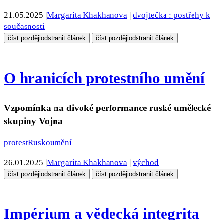
21.05.2025
|
Margarita Khakhanova
|
dvojtečka : postřehy k
současnosti
číst později
odstranit článek
číst později
odstranit článek
O hranicích protestního umění
Vzpomínka na divoké performance ruské umělecké
skupiny Vojna
protest
Rusko
umění
26.01.2025
|
Margarita Khakhanova
|
východ
číst později
odstranit článek
číst později
odstranit článek
Impérium a vědecká integrita