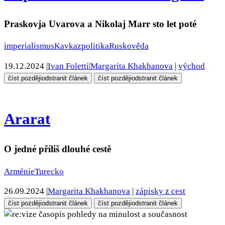
Praskovja Uvarova a Nikolaj Marr sto let poté
imperialismus
Kavkaz
politika
Rusko
věda
19.12.2024
|
Ivan Foletti
|
Margarita Khakhanova
|
východ
číst později
odstranit článek
číst později
odstranit článek
Ararat
O jedné příliš dlouhé cestě
Arménie
Turecko
26.09.2024
|
Margarita Khakhanova
|
zápisky z cest
číst později
odstranit článek
číst později
odstranit článek
pohledy na minulost a současnost