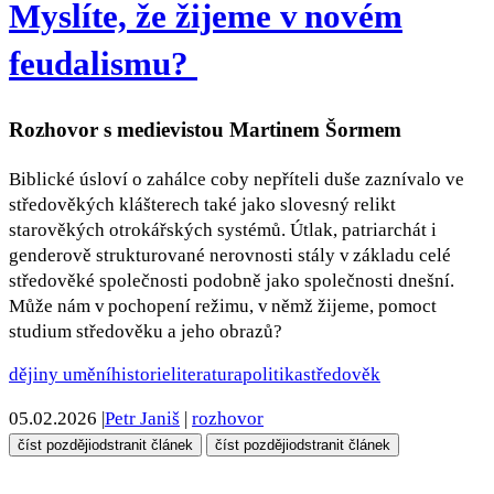
Myslíte, že žijeme v novém
feudalismu?
Rozhovor s medievistou Martinem Šormem
Biblické úsloví o zahálce coby nepříteli duše zaznívalo ve
středověkých klášterech také jako slovesný relikt
starověkých otrokářských systémů. Útlak, patriarchát i
genderově strukturované nerovnosti stály v základu celé
středověké společnosti podobně jako společnosti dnešní.
Může nám v pochopení režimu, v němž žijeme, pomoct
studium středověku a jeho obrazů?
dějiny umění
historie
literatura
politika
středověk
05.02.2026
|
Petr Janiš
|
rozhovor
číst později
odstranit článek
číst později
odstranit článek