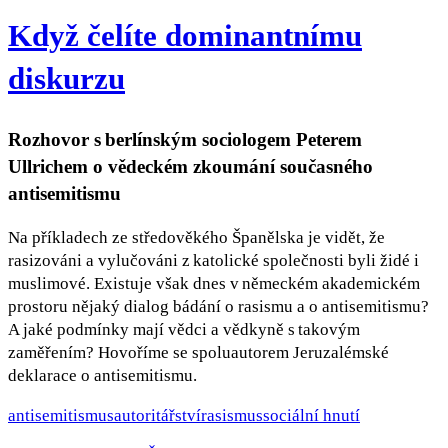
Když čelíte dominantnímu
diskurzu
Rozhovor s berlínským sociologem Peterem
Ullrichem o vědeckém zkoumání současného
antisemitismu
Na příkladech ze středověkého Španělska je vidět, že
rasizováni a vylučováni z katolické společnosti byli židé i
muslimové. Existuje však dnes v německém akademickém
prostoru nějaký dialog bádání o rasismu a o antisemitismu?
A jaké podmínky mají vědci a vědkyně s takovým
zaměřením? Hovoříme se spoluautorem Jeruzalémské
deklarace o antisemitismu.
antisemitismus
autoritářství
rasismus
sociální hnutí