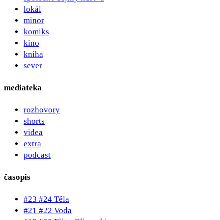
lokál
minor
komiks
kino
kniha
sever
mediateka
rozhovory
shorts
videa
extra
podcast
časopis
#23 #24 Těla
#21 #22 Voda