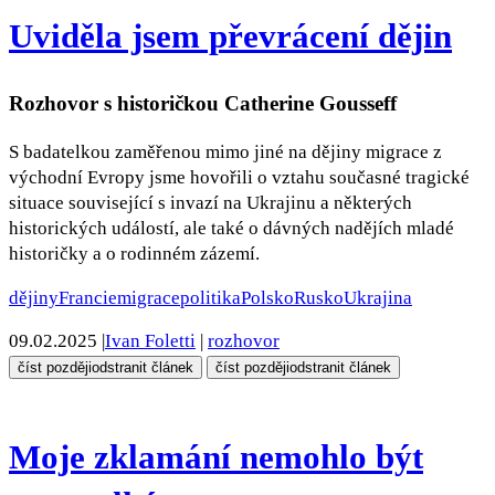
Uviděla jsem převrácení dějin
Rozhovor s historičkou Catherine Gousseff
S badatelkou zaměřenou mimo jiné na dějiny migrace z
východní Evropy jsme hovořili o vztahu současné tragické
situace související s invazí na Ukrajinu a některých
historických událostí, ale také o dávných nadějích mladé
historičky a o rodinném zázemí.
dějiny
Francie
migrace
politika
Polsko
Rusko
Ukrajina
09.02.2025
|
Ivan Foletti
|
rozhovor
číst později
odstranit článek
číst později
odstranit článek
Moje zklamání nemohlo být