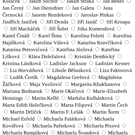
Koláček
Jakub Sochor
Jakub Straka
Jan Beneš
Jan Černý
Jan Dienstbier
Jan Galeta
Jana
Černocká
Janette Rendeková
Jaroslav Pinkas
Jindřich Janíček
Jiří Dynda
Jiří Janáč
Jiří Kroupa
Jiří Macháček
Jiří Šubrt
Jitka Komendová
Kamil Činátl
Karel Šima
Karolina Foletti
Karolína
Hajdíková
Karolina Válová
Katarína Kravčíková
Katarina Petrovićová
Kateřina Jůzlová
Kateřina
Lišková
Klára Doležalová
Kristián Dembický
Kristina Láníková
Ladislav Jackson
Ladislav Kesner
Lia Horváthová
Libuše Bělunková
Líza Faktorová
Luděk Čertík
Magdalena Grešová
Magdalena
Žáčková
Maja Vusilović
Margarita Khakhanova
Mariana Bodnaruk
Marie Okáčová
Marie-Elisabeth
Hennings
Marita Kelbl
Markéta Kulhánková
Marta Edith Holečková
Marta Filipová
Martin Čech
Martin Drlíček
Martin F. Lešák
Martin Šorm
Michael Esfeld
Michaela Falátková
Michaela
Kovářová
Michaela Pašteková
Michaela Pixová
Michaela Rumpíková
Michaela Švandová
Michaela