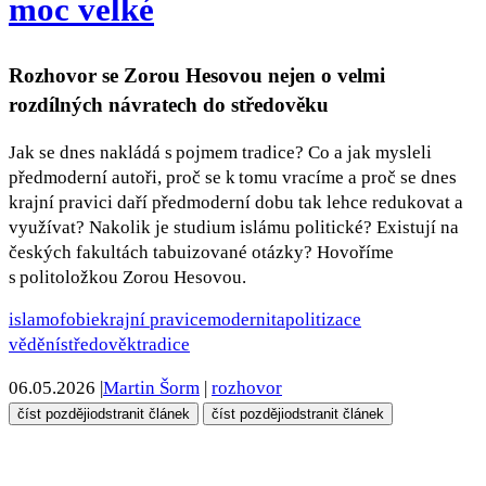
moc velké
Rozhovor se Zorou Hesovou nejen o velmi
rozdílných návratech do středověku
Jak se dnes nakládá s pojmem tradice? Co a jak mysleli
předmoderní autoři, proč se k tomu vracíme a proč se dnes
krajní pravici daří předmoderní dobu tak lehce redukovat a
využívat? Nakolik je studium islámu politické? Existují na
českých fakultách tabuizované otázky? Hovoříme
s politoložkou Zorou Hesovou.
islamofobie
krajní pravice
modernita
politizace
vědění
středověk
tradice
06.05.2026
|
Martin Šorm
|
rozhovor
číst později
odstranit článek
číst později
odstranit článek