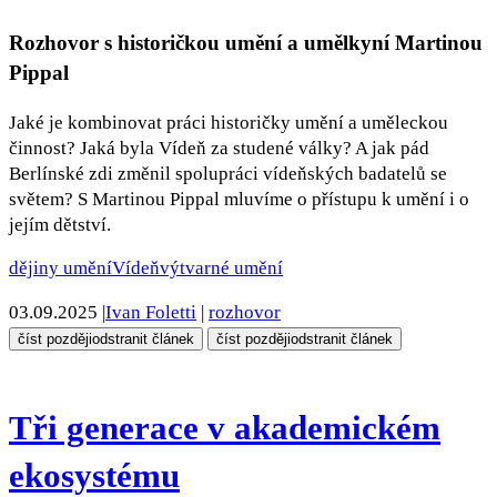
Rozhovor s historičkou umění a umělkyní Martinou
Pippal
Jaké je kombinovat práci historičky umění a uměleckou
činnost? Jaká byla Vídeň za studené války? A jak pád
Berlínské zdi změnil spolupráci vídeňských badatelů se
světem? S Martinou Pippal mluvíme o přístupu k umění i o
jejím dětství.
dějiny umění
Vídeň
výtvarné umění
03.09.2025
|
Ivan Foletti
|
rozhovor
číst později
odstranit článek
číst později
odstranit článek
Tři generace v akademickém
ekosystému