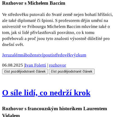
Rozhovor s Michelem Baccim
Ve středověku putovali do Svaté země nejen bohatí hříšníci,
ale také diplomaté či špioni. S profesorem dějin umění na
univerzitě ve Fribourgu Michelem Baccim mluvíme také o
tom, jak si lidé přivlastňovali posvátno, co k tomu
potřebovali a proč jsou tyto znalosti výsostně důležité pro
dnešní svět.
Jeruzalém
náboženství
pouti
středověk
výzkum
06.08.2025
|
Ivan Foletti
|
rozhovor
číst později
odstranit článek
číst později
odstranit článek
O síle lidí, co nedrží krok
Rozhovor s francouzským historikem Laurentem
Vidalem