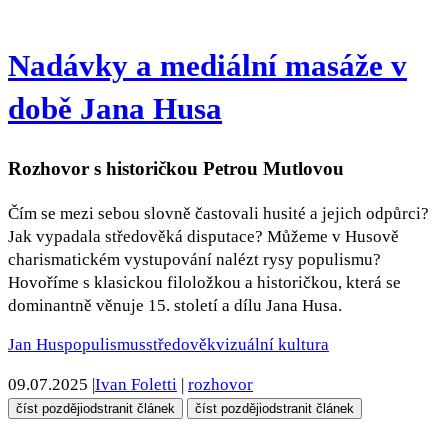
Nadávky a mediální masáže v
době Jana Husa
Rozhovor s historičkou Petrou Mutlovou
Čím se mezi sebou slovně častovali husité a jejich odpůrci?
Jak vypadala středověká disputace? Můžeme v Husově
charismatickém vystupování nalézt rysy populismu?
Hovoříme s klasickou filoložkou a historičkou, která se
dominantně věnuje 15. století a dílu Jana Husa.
Jan Hus
populismus
středověk
vizuální kultura
09.07.2025
|
Ivan Foletti
|
rozhovor
číst později
odstranit článek
číst později
odstranit článek