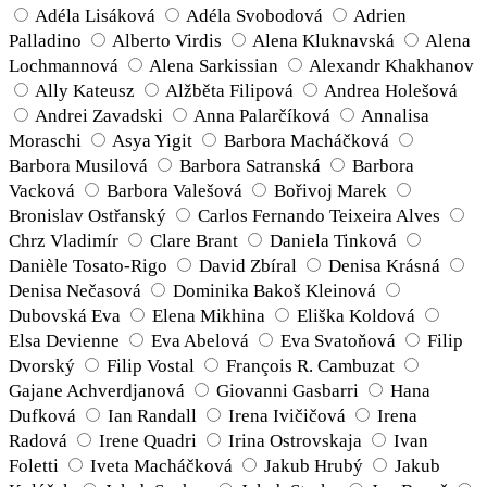
Adéla Lisáková
Adéla Svobodová
Adrien
Palladino
Alberto Virdis
Alena Kluknavská
Alena
Lochmannová
Alena Sarkissian
Alexandr Khakhanov
Ally Kateusz
Alžběta Filipová
Andrea Holešová
Andrei Zavadski
Anna Palarčíková
Annalisa
Moraschi
Asya Yigit
Barbora Macháčková
Barbora Musilová
Barbora Satranská
Barbora
Vacková
Barbora Valešová
Bořivoj Marek
Bronislav Ostřanský
Carlos Fernando Teixeira Alves
Chrz Vladimír
Clare Brant
Daniela Tinková
Danièle Tosato-Rigo
David Zbíral
Denisa Krásná
Denisa Nečasová
Dominika Bakoš Kleinová
Dubovská Eva
Elena Mikhina
Eliška Koldová
Elsa Devienne
Eva Abelová
Eva Svatoňová
Filip
Dvorský
Filip Vostal
François R. Cambuzat
Gajane Achverdjanová
Giovanni Gasbarri
Hana
Dufková
Ian Randall
Irena Ivičičová
Irena
Radová
Irene Quadri
Irina Ostrovskaja
Ivan
Foletti
Iveta Macháčková
Jakub Hrubý
Jakub