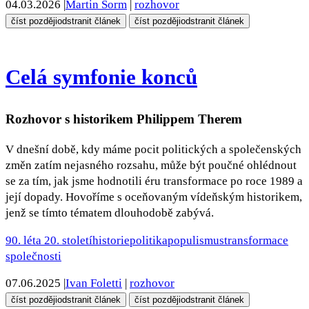
04.03.2026
|
Martin Šorm
|
rozhovor
číst později
odstranit článek
číst později
odstranit článek
Celá symfonie konců
Rozhovor s historikem Philippem Therem
V dnešní době, kdy máme pocit politických a společenských
změn zatím nejasného rozsahu, může být poučné ohlédnout
se za tím, jak jsme hodnotili éru transformace po roce 1989 a
její dopady. Hovoříme s oceňovaným vídeňským historikem,
jenž se tímto tématem dlouhodobě zabývá.
90. léta 20. století
historie
politika
populismus
transformace
společnosti
07.06.2025
|
Ivan Foletti
|
rozhovor
číst později
odstranit článek
číst později
odstranit článek