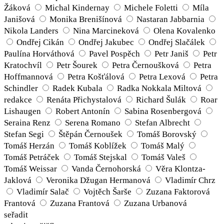
Žáková
Michal Kindernay
Michele Foletti
Míla
Janišová
Monika Brenišínová
Nastaran Jabbarnia
Nikola Landers
Nina Marcineková
Olena Kovalenko
Ondřej Cikán
Ondřej Jakubec
Ondřej Slačálek
Paulína Horváthová
Pavel Pospěch
Petr Janiš
Petr
Kratochvíl
Petr Šourek
Petra Černoušková
Petra
Hoffmannová
Petra Košťálová
Petra Lexová
Petra
Schindler
Radek Kubala
Radka Nokkala Miltová
redakce
Renáta Přichystalová
Richard Šulák
Roar
Lishaugen
Robert Antonín
Sabina Rosenbergová
Seraina Renz
Serena Romano
Stefan Albrecht
Stefan Segi
Štěpán Černoušek
Tomáš Borovský
Tomáš Herzán
Tomáš Koblížek
Tomáš Malý
Tomáš Petráček
Tomáš Stejskal
Tomáš Valeš
Tomáš Weissar
Vanda Černohorská
Věra Klontza-
Jaklová
Veronika Džugan Hermanová
Vladimír Chrz
Vladimír Salač
Vojtěch Šarše
Zuzana Faktorová
Frantová
Zuzana Frantová
Zuzana Urbanová
seřadit