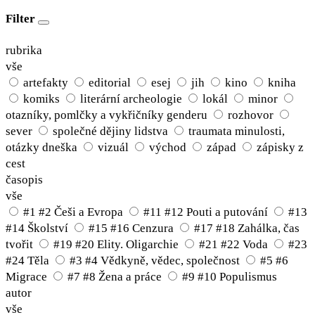
Filter
rubrika
vše
artefakty
editorial
esej
jih
kino
kniha
komiks
literární archeologie
lokál
minor
otazníky, pomlčky a vykřičníky genderu
rozhovor
sever
společné dějiny lidstva
traumata minulosti,
otázky dneška
vizuál
východ
západ
zápisky z
cest
časopis
vše
#1 #2 Češi a Evropa
#11 #12 Pouti a putování
#13
#14 Školství
#15 #16 Cenzura
#17 #18 Zahálka, čas
tvořit
#19 #20 Elity. Oligarchie
#21 #22 Voda
#23
#24 Těla
#3 #4 Vědkyně, vědec, společnost
#5 #6
Migrace
#7 #8 Žena a práce
#9 #10 Populismus
autor
vše