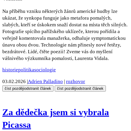
Na příběhu vzniku některých žánrů americké hudby lze
ukázat, že synkopa funguje jako metafora pomalých,
slabých, kteří se úskokem snaží dostat na místa těch silných.
Fotografie spícího pařížského uklízeče, kterou pořídila a
veřejně komentovala manažerka, odhaluje symptomatickou
únavu obou dvou. Technologie nám přinesly nové řetězy,
bezdrátové. Lidé, čtěte poezii! Zveme vás do myšlení
vášnivého výzkumníka pomalosti, Laurenta Vidala.
historie
politika
sociologie
03.02.2026
|
Adrien Palladino
|
rozhovor
číst později
odstranit článek
číst později
odstranit článek
Za dědečka jsem si vybrala
Picassa