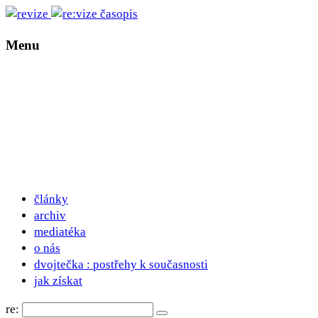
Menu
články
archiv
mediatéka
o nás
dvojtečka : postřehy k současnosti
jak získat
re: