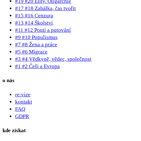
#19 #20 Elity. Oligarchie
#17 #18 Zahálka, čas tvořit
#15 #16 Cenzura
#13 #14 Školství
#11 #12 Pouti a putování
#9 #10 Populismus
#7 #8 Žena a práce
#5 #6 Migrace
#3 #4 Vědkyně, vědec, společnost
#1 #2 Češi a Evropa
o nás
re:vize
kontakt
FAQ
GDPR
kde získat