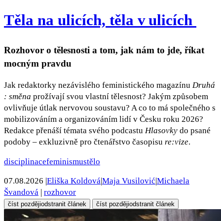
Těla na ulicích, těla v ulicích
Rozhovor o tělesnosti a tom, jak nám to jde, říkat
mocným pravdu
Jak redaktorky nezávislého feministického magazínu
Druhá
: směna
prožívají svou vlastní tělesnost? Jakým způsobem
ovlivňuje útlak nervovou soustavu? A co to má společného s
mobilizováním a organizováním lidí v Česku roku 2026?
Redakce přenáší témata svého podcastu
Hlasovky
do psané
podoby – exkluzivně pro čtenářstvo časopisu
re:vize
.
disciplinace
feminismus
tělo
07.08.2026
|
Eliška Koldová
|
Maja Vusilović
|
Michaela
Švandová
|
rozhovor
číst později
odstranit článek
číst později
odstranit článek