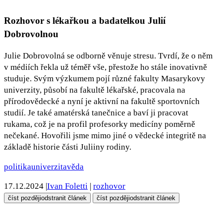
Rozhovor s lékařkou a badatelkou Julií
Dobrovolnou
Julie Dobrovolná se odborně věnuje stresu. Tvrdí, že o něm
v médiích řekla už téměř vše, přestože ho stále inovativně
studuje. Svým výzkumem pojí různé fakulty Masarykovy
univerzity, působí na fakultě lékařské, pracovala na
přírodovědecké a nyní je aktivní na fakultě sportovních
studií. Je také amatérská tanečnice a baví ji pracovat
rukama, což je na profil profesorky medicíny poměrně
nečekané. Hovořili jsme mimo jiné o vědecké integritě na
základě historie části Juliiny rodiny.
politika
univerzita
věda
17.12.2024
|
Ivan Foletti
|
rozhovor
číst později
odstranit článek
číst později
odstranit článek