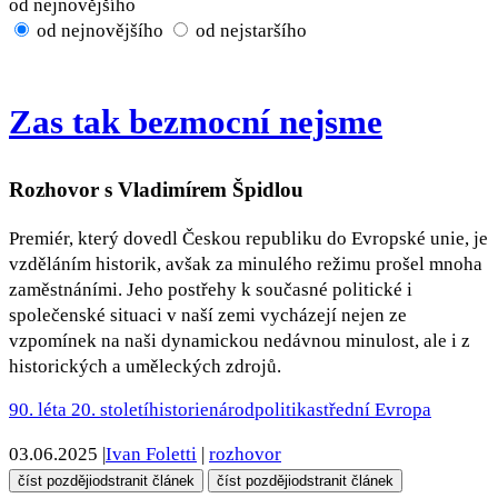
od nejnovějšího
od nejnovějšího
od nejstaršího
Zas tak bezmocní nejsme
Rozhovor s Vladimírem Špidlou
Premiér, který dovedl Českou republiku do Evropské unie, je
vzděláním historik, avšak za minulého režimu prošel mnoha
zaměstnáními. Jeho postřehy k současné politické i
společenské situaci v naší zemi vycházejí nejen ze
vzpomínek na naši dynamickou nedávnou minulost, ale i z
historických a uměleckých zdrojů.
90. léta 20. století
historie
národ
politika
střední Evropa
03.06.2025
|
Ivan Foletti
|
rozhovor
číst později
odstranit článek
číst později
odstranit článek