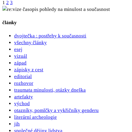
1
2
3
Navigace
pohledy na minulost a současnost
pro
články
příspěvky
dvojtečka : postřehy k současnosti
všechny články
esej
vizuál
západ
zápisky z cest
editorial
rozhovor
traumata minulosti, otázky dneška
artefakty
východ
otazníky, pomlčky a vykřičníky genderu
literární archeologie
jih
společné dějiny lidstva