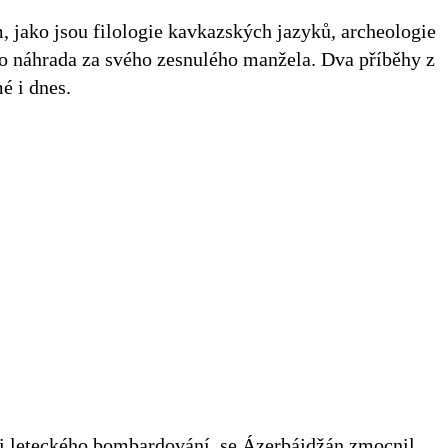
m, jako jsou filologie kavkazských jazyků, archeologie
ako náhrada za svého zesnulého manžela. Dva příběhy z
é i dnes.
y i leteckého bombardování, se Ázerbájdžán zmocnil