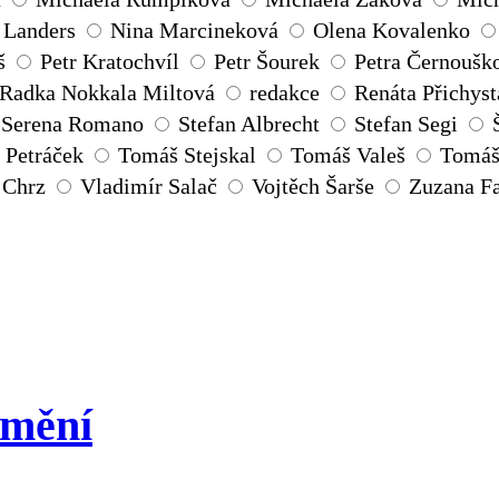
 Landers
Nina Marcineková
Olena Kovalenko
š
Petr Kratochvíl
Petr Šourek
Petra Černoušk
Radka Nokkala Miltová
redakce
Renáta Přichyst
Serena Romano
Stefan Albrecht
Stefan Segi
 Petráček
Tomáš Stejskal
Tomáš Valeš
Tomáš
 Chrz
Vladimír Salač
Vojtěch Šarše
Zuzana Fa
umění