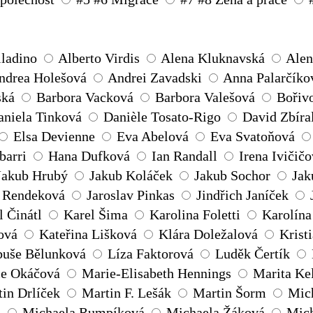
lladino
Alberto Virdis
Alena Kluknavská
Ale
ndrea Holešová
Andrei Zavadski
Anna Palarčíko
ská
Barbora Vacková
Barbora Valešová
Bořiv
aniela Tinková
Danièle Tosato-Rigo
David Zbíra
Elsa Devienne
Eva Abelová
Eva Svatoňová
barri
Hana Dufková
Ian Randall
Irena Ivičič
Jakub Hrubý
Jakub Koláček
Jakub Sochor
Jak
e Rendeková
Jaroslav Pinkas
Jindřich Janíček
 Činátl
Karel Šima
Karolina Foletti
Karolína
ová
Kateřina Lišková
Klára Doležalová
Krist
buše Bělunková
Líza Faktorová
Luděk Čertík
e Okáčová
Marie-Elisabeth Hennings
Marita Ke
in Drlíček
Martin F. Lešák
Martin Šorm
Mich
á
Michaela Rumpíková
Michaela Žáková
Mich