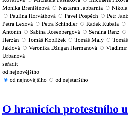
Monika Brenišínová
Nastaran Jabbarnia
Nikola
Paulína Horváthová
Pavel Pospěch
Petr Jani
Petra Lexová
Petra Schindler
Radek Kubala
Antonín
Sabina Rosenbergová
Seraina Renz
Herzán
Tomáš Koblížek
Tomáš Malý
Tomáš
Jaklová
Veronika Džugan Hermanová
Vladimír
Urbanová
seřadit
od nejnovějšího
od nejnovějšího
od nejstaršího
O hranicích protestního 