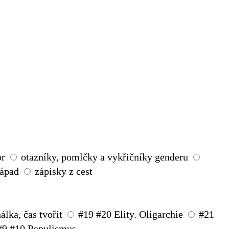
or
otazníky, pomlčky a vykřičníky genderu
ápad
zápisky z cest
lka, čas tvořit
#19 #20 Elity. Oligarchie
#21
#9 #10 Populismus