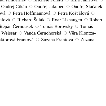
Ondřej Cikán
Ondřej Jakubec
Ondřej Slačálek
ová
Petra Hoffmannová
Petra Košťálová
alová
Richard Šulák
Roar Lishaugen
Robert
Štěpán Černoušek
Tomáš Borovský
Tomáš
 Weissar
Vanda Černohorská
Věra Klontza-
ktorová Frantová
Zuzana Frantová
Zuzana