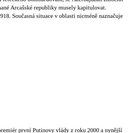
nané Arcašské republiky musely kapitulovat.
918. Současná situace v oblasti nicméně naznačuje
remiér první Putinovy vlády z roku 2000 a nynější