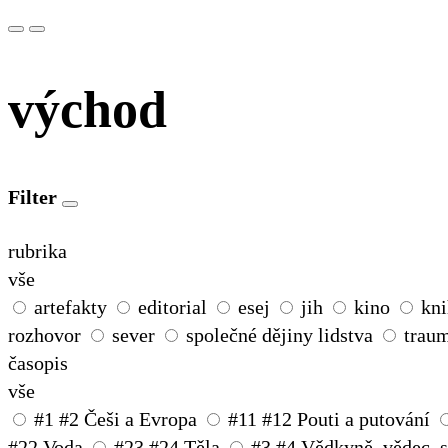
východ
Filter
rubrika
vše
artefakty
editorial
esej
jih
kino
kni
rozhovor
sever
společné dějiny lidstva
traum
časopis
vše
#1 #2 Češi a Evropa
#11 #12 Pouti a putování
#22 Voda
#23 #24 Těla
#3 #4 Vědkyně, vědec, 