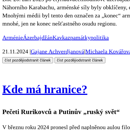
Náhorního Karabachu, arménské síly byly obklíčeny, 
Mnohými médii byl tento den označen za „konec“ armé
mnohé, jen ne konec nešťastného osudu regionu.
Arménie
Ázerbajdžán
Kavkaz
památky
politika
21.11.2024
|
Gajane Achverdjanová
|
Michaela Kovářov
číst později
odstranit článek
číst později
odstranit článek
Kde má hranice?
Pečeti Rurikovců a Putinův „ruský svět“
V březnu roku 2024 pronesl před naplněnou aulou filo