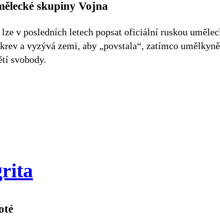
ělecké skupiny Vojna
lze v posledních letech popsat oficiální ruskou uměle
krev a vyzývá zemi, aby „povstala“, zatímco umělkyně,
ětí svobody.
rita
oté