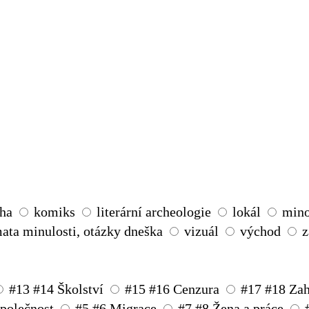
ha
komiks
literární archeologie
lokál
min
ata minulosti, otázky dneška
vizuál
východ
z
#13 #14 Školství
#15 #16 Cenzura
#17 #18 Zahá
společnost
#5 #6 Migrace
#7 #8 Žena a práce