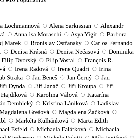
na Lochmannová
Alena Sarkissian
Alexandr
vá
Annalisa Moraschi
Asya Yigit
Barbora
oj Marek
Bronislav Ostřanský
Carlos Fernando
l
Denisa Krásná
Denisa Nečasová
Dominika
Filip Dvorský
Filip Vostal
François R.
ová
Irena Radová
Irene Quadri
Irina
ub Straka
Jan Beneš
Jan Černý
Jan
Jiří Dynda
Jiří Janáč
Jiří Kroupa
Jiří
 Hajdíková
Karolina Válová
Katarína
ián Dembický
Kristina Láníková
Ladislav
Magdalena Grešová
Magdalena Žáčková
lbl
Markéta Kulhánková
Marta Edith
ael Esfeld
Michaela Falátková
Michaela
al Kindernay
Michele Foletti
Míla Janišová