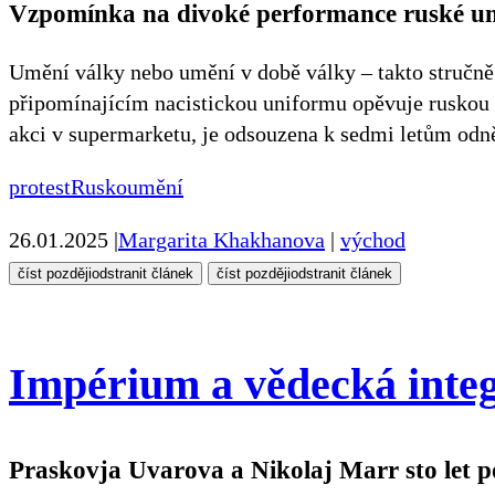
Vzpomínka na divoké performance ruské um
Umění války nebo umění v době války – takto stručně 
připomínajícím nacistickou uniformu opěvuje ruskou 
akci v supermarketu, je odsouzena k sedmi letům odn
protest
Rusko
umění
26.01.2025
|
Margarita Khakhanova
|
východ
číst později
odstranit článek
číst později
odstranit článek
Impérium a vědecká integ
Praskovja Uvarova a Nikolaj Marr sto let p