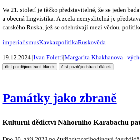
Ve 21. století je těžko představitelné, že se jeden b
a obecná lingvistika. A zcela nemyslitelná je předsta
carského Ruska, jež se odehrávají mezi vědou, politik
imperialismus
Kavkaz
politika
Rusko
věda
19.12.2024
|
Ivan Foletti
|
Margarita Khakhanova
|
vých
číst později
odstranit článek
číst později
odstranit článek
Památky jako zbraně
Kulturní dědictví Náhorního Karabachu pat
Dne 20. září 2023 po čtyřiadvacetihodinové ázerbájdž