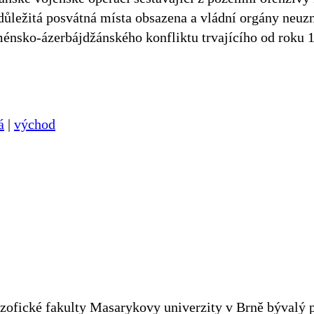
důležitá posvátná místa obsazena a vládní orgány neuz
nsko-ázerbájdžánského konfliktu trvajícího od roku 1
á
|
východ
zofické fakulty Masarykovy univerzity v Brně bývalý p