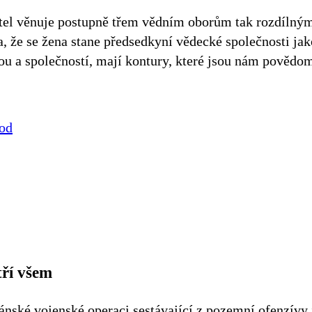
adatel věnuje postupně třem vědním oborům tak rozdílný
va, že se žena stane předsedkyní vědecké společnosti j
ou a společností, mají kontury, které jsou nám povědom
od
ří všem
ánské vojenské operaci sestávající z pozemní ofenzív