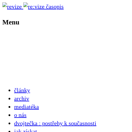
Menu
články
archiv
mediatéka
o nás
dvojtečka : postřehy k současnosti
jak získat