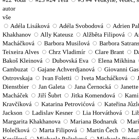
autor
vše
Adéla Lisáková
Adéla Svobodová
Adrien Pa
Khakhanov
Ally Kateusz
Alžběta Filipová
A
Macháčková
Barbora Musilová
Barbora Satran
Teixeira Alves
Chrz Vladimír
Clare Brant
D
Bakoš Kleinová
Dubovská Eva
Elena Mikhina
Cambuzat
Gajane Achverdjanová
Giovanni Gas
Ostrovskaja
Ivan Foletti
Iveta Macháčková
Dienstbier
Jan Galeta
Jana Černocká
Janett
Macháček
Jiří Šubrt
Jitka Komendová
Kamil
Kravčíková
Katarina Petrovićová
Kateřina Jůzl
Jackson
Ladislav Kesner
Lia Horváthová
Li
Margarita Khakhanova
Mariana Bodnaruk
Mari
Holečková
Marta Filipová
Martin Čech
Mart
Kovářová
Michaela Pašteková
Michaela Pixov