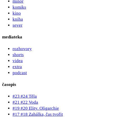
minor
komiks
kino
kniha
sever
mediateka
rozhovory
shorts
videa
extra
podcast
časopis
#23 #24 Těla
#21 #22 Voda
#19 #20 Elity. Oligarchie
#17 #18 Zahálka, čas tvořit