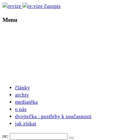
Menu
články
archiv
mediatéka
o nás
dvojtečka : postřehy k současnosti
jak získat
re: