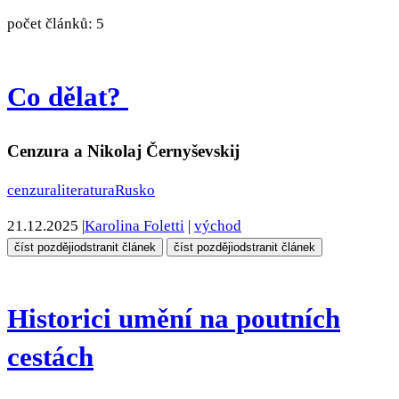
počet článků: 5
Co dělat?
Cenzura a Nikolaj Černyševskij
cenzura
literatura
Rusko
21.12.2025
|
Karolina Foletti
|
východ
číst později
odstranit článek
číst později
odstranit článek
Historici umění na poutních
cestách