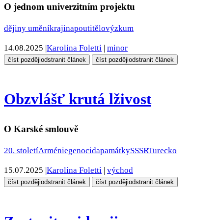
O jednom univerzitním projektu
dějiny umění
krajina
pouti
tělo
výzkum
14.08.2025
|
Karolina Foletti
|
minor
číst později
odstranit článek
číst později
odstranit článek
Obzvlášť krutá lživost
O Karské smlouvě
20. století
Arménie
genocida
památky
SSSR
Turecko
15.07.2025
|
Karolina Foletti
|
východ
číst později
odstranit článek
číst později
odstranit článek