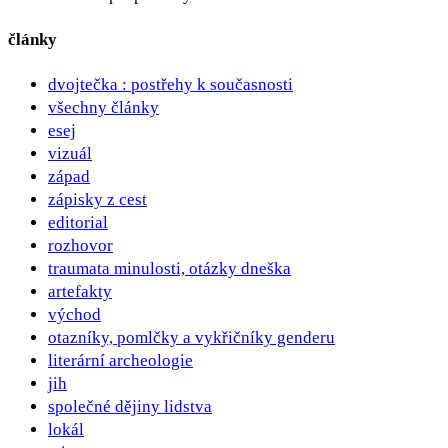
články
dvojtečka : postřehy k současnosti
všechny články
esej
vizuál
západ
zápisky z cest
editorial
rozhovor
traumata minulosti, otázky dneška
artefakty
východ
otazníky, pomlčky a vykřičníky genderu
literární archeologie
jih
společné dějiny lidstva
lokál