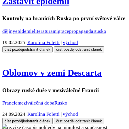
Zastavit epidemii
Kontroly na hranicích Ruska po první světové válce
dějiny
epidemie
literatura
migrace
propaganda
Rusko
19.02.2025
|
Karolina Foletti
|
východ
číst později
odstranit článek
číst později
odstranit článek
Oblomov v zemi Descarta
Obrazy ruské duše v meziválečné Francii
Francie
meziválečná doba
Rusko
24.09.2024
|
Karolina Foletti
|
východ
číst později
odstranit článek
číst později
odstranit článek
pohledy na minulost a současnost