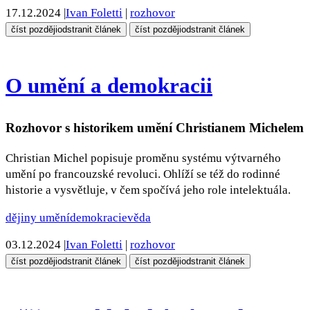
17.12.2024
|
Ivan Foletti
|
rozhovor
číst později
odstranit článek
číst později
odstranit článek
O umění a demokracii
Rozhovor s historikem umění Christianem Michelem
Christian Michel popisuje proměnu systému výtvarného
umění po francouzské revoluci. Ohlíží se též do rodinné
historie a vysvětluje, v čem spočívá jeho role intelektuála.
dějiny umění
demokracie
věda
03.12.2024
|
Ivan Foletti
|
rozhovor
číst později
odstranit článek
číst později
odstranit článek