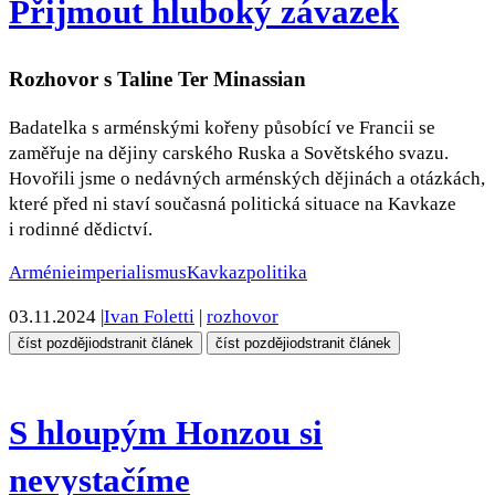
Přijmout hluboký závazek
Rozhovor s Taline Ter Minassian
Badatelka s arménskými kořeny působící ve Francii se
zaměřuje na dějiny carského Ruska a Sovětského svazu.
Hovořili jsme o nedávných arménských dějinách a otázkách,
které před ni staví současná politická situace na Kavkaze
i rodinné dědictví.
Arménie
imperialismus
Kavkaz
politika
03.11.2024
|
Ivan Foletti
|
rozhovor
číst později
odstranit článek
číst později
odstranit článek
S hloupým Honzou si
nevystačíme