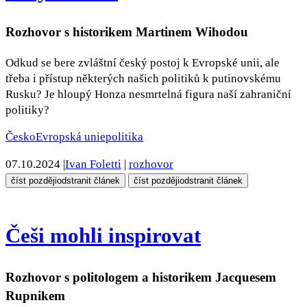
Rozhovor s historikem Martinem Wihodou
Odkud se bere zvláštní český postoj k Evropské unii, ale
třeba i přístup některých našich politiků k putinovskému
Rusku? Je hloupý Honza nesmrtelná figura naší zahraniční
politiky?
Česko
Evropská unie
politika
07.10.2024
|
Ivan Foletti
|
rozhovor
číst později
odstranit článek
číst později
odstranit článek
Češi mohli inspirovat
Rozhovor s politologem a historikem Jacquesem
Rupnikem