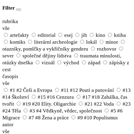
Filter
rubrika
vše
artefakty
editorial
esej
jih
kino
kniha
komiks
literární archeologie
lokál
minor
otazníky, pomlčky a vykřičníky genderu
rozhovor
sever
společné dějiny lidstva
traumata minulosti,
otázky dneška
vizuál
východ
západ
zápisky z
cest
časopis
vše
#1 #2 Češi a Evropa
#11 #12 Pouti a putování
#13
#14 Školství
#15 #16 Cenzura
#17 #18 Zahálka, čas
tvořit
#19 #20 Elity. Oligarchie
#21 #22 Voda
#23
#24 Těla
#3 #4 Vědkyně, vědec, společnost
#5 #6
Migrace
#7 #8 Žena a práce
#9 #10 Populismus
autor
vše