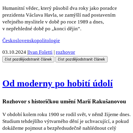
Humanitní vědec, který působil dva roky jako poradce
prezidenta Václava Havla, se zamýšlí nad postavením
veřejného myslitele v době po roce 1989 a dnes,
v nepřehledné době po „konci dějin“.
Československo
politologie
03.10.2024
|
Ivan Foletti
|
rozhovor
číst později
odstranit článek
číst později
odstranit článek
Od moderny po hobití údolí
Rozhovor s historičkou umění Marií Rakušanovou
V období kolem roku 1900 se rodil svět, v němž žijeme dnes.
Studium tehdejšího výtvarného dění je uchvacující, a pokud
dokážeme pojmout a bezpředsudečně nahlédnout celý