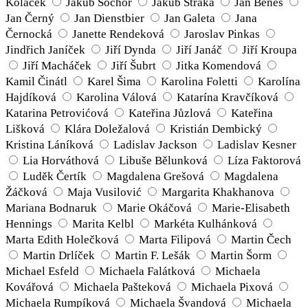
Koláček
Jakub Sochor
Jakub Straka
Jan Beneš
Jan Černý
Jan Dienstbier
Jan Galeta
Jana
Černocká
Janette Rendeková
Jaroslav Pinkas
Jindřich Janíček
Jiří Dynda
Jiří Janáč
Jiří Kroupa
Jiří Macháček
Jiří Šubrt
Jitka Komendová
Kamil Činátl
Karel Šima
Karolina Foletti
Karolína
Hajdíková
Karolina Válová
Katarína Kravčíková
Katarina Petrovićová
Kateřina Jůzlová
Kateřina
Lišková
Klára Doležalová
Kristián Dembický
Kristina Láníková
Ladislav Jackson
Ladislav Kesner
Lia Horváthová
Libuše Bělunková
Líza Faktorová
Luděk Čertík
Magdalena Grešová
Magdalena
Žáčková
Maja Vusilović
Margarita Khakhanova
Mariana Bodnaruk
Marie Okáčová
Marie-Elisabeth
Hennings
Marita Kelbl
Markéta Kulhánková
Marta Edith Holečková
Marta Filipová
Martin Čech
Martin Drlíček
Martin F. Lešák
Martin Šorm
Michael Esfeld
Michaela Falátková
Michaela
Kovářová
Michaela Pašteková
Michaela Pixová
Michaela Rumpíková
Michaela Švandová
Michaela