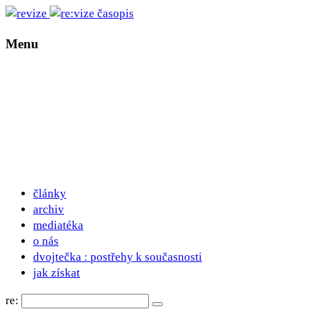
Menu
články
archiv
mediatéka
o nás
dvojtečka : postřehy k současnosti
jak získat
re: