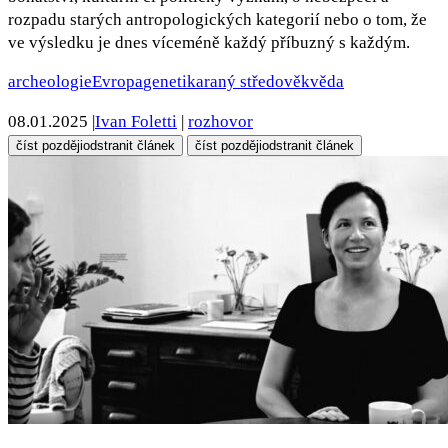
rozpadu starých antropologických kategorií nebo o tom, že
ve výsledku je dnes víceméně každý příbuzný s každým.
archeologie
Evropa
genetika
raný středověk
věda
08.01.2025
|
Ivan Foletti
|
rozhovor
číst později
odstranit článek
číst později
odstranit článek