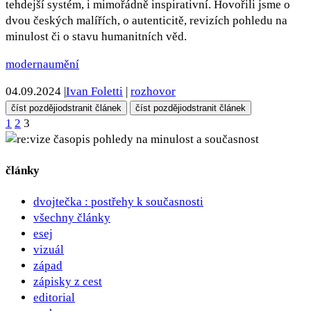
tehdejší systém, i mimořádně inspirativní. Hovořili jsme o
dvou českých malířích, o autenticitě, revizích pohledu na
minulost či o stavu humanitních věd.
moderna
umění
04.09.2024
|
Ivan Foletti
|
rozhovor
číst později
odstranit článek
číst později
odstranit článek
1
2
3
Navigace
pohledy na minulost a současnost
pro
články
příspěvky
dvojtečka : postřehy k současnosti
všechny články
esej
vizuál
západ
zápisky z cest
editorial