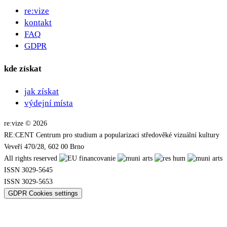
re:vize
kontakt
FAQ
GDPR
kde získat
jak získat
výdejní místa
re:vize © 2026
RE:CENT Centrum pro studium a popularizaci středověké vizuální kultury
Veveří 470/28, 602 00 Brno
All rights reserved
ISSN 3029-5645
ISSN 3029-5653
GDPR Cookies settings