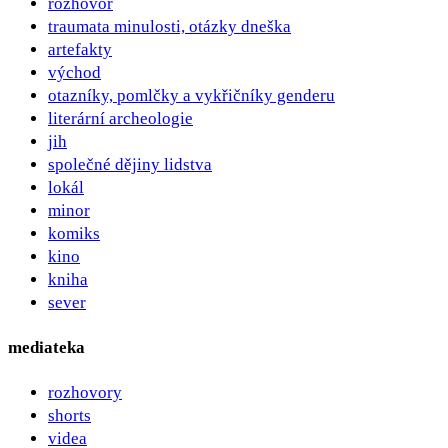
rozhovor
traumata minulosti, otázky dneška
artefakty
východ
otazníky, pomlčky a vykřičníky genderu
literární archeologie
jih
společné dějiny lidstva
lokál
minor
komiks
kino
kniha
sever
mediateka
rozhovory
shorts
videa