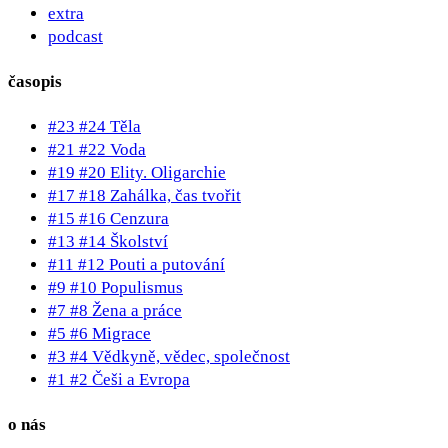
extra
podcast
časopis
#23 #24 Těla
#21 #22 Voda
#19 #20 Elity. Oligarchie
#17 #18 Zahálka, čas tvořit
#15 #16 Cenzura
#13 #14 Školství
#11 #12 Pouti a putování
#9 #10 Populismus
#7 #8 Žena a práce
#5 #6 Migrace
#3 #4 Vědkyně, vědec, společnost
#1 #2 Češi a Evropa
o nás