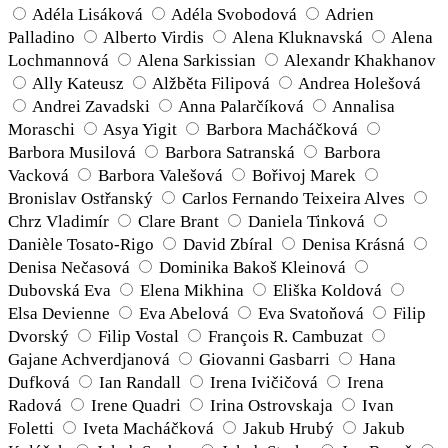
Adéla Lisáková
Adéla Svobodová
Adrien
Palladino
Alberto Virdis
Alena Kluknavská
Alena
Lochmannová
Alena Sarkissian
Alexandr Khakhanov
Ally Kateusz
Alžběta Filipová
Andrea Holešová
Andrei Zavadski
Anna Palarčíková
Annalisa
Moraschi
Asya Yigit
Barbora Macháčková
Barbora Musilová
Barbora Satranská
Barbora
Vacková
Barbora Valešová
Bořivoj Marek
Bronislav Ostřanský
Carlos Fernando Teixeira Alves
Chrz Vladimír
Clare Brant
Daniela Tinková
Danièle Tosato-Rigo
David Zbíral
Denisa Krásná
Denisa Nečasová
Dominika Bakoš Kleinová
Dubovská Eva
Elena Mikhina
Eliška Koldová
Elsa Devienne
Eva Abelová
Eva Svatoňová
Filip
Dvorský
Filip Vostal
François R. Cambuzat
Gajane Achverdjanová
Giovanni Gasbarri
Hana
Dufková
Ian Randall
Irena Ivičičová
Irena
Radová
Irene Quadri
Irina Ostrovskaja
Ivan
Foletti
Iveta Macháčková
Jakub Hrubý
Jakub