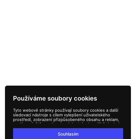
Používáme soubory cookies
Tyto webové stránky používají soubory cookies a další
sledovací nástroje s cílem vylepšení uživatelského
prostředí, zobrazení přizpůsobeného obsahu a reklam,
analýzy návštěvnosti webových stránek a zjištění zdroje
návštěvnosti.
Souhlasím