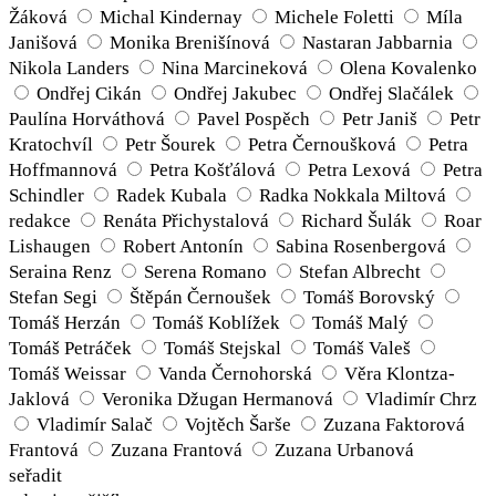
Žáková
Michal Kindernay
Michele Foletti
Míla
Janišová
Monika Brenišínová
Nastaran Jabbarnia
Nikola Landers
Nina Marcineková
Olena Kovalenko
Ondřej Cikán
Ondřej Jakubec
Ondřej Slačálek
Paulína Horváthová
Pavel Pospěch
Petr Janiš
Petr
Kratochvíl
Petr Šourek
Petra Černoušková
Petra
Hoffmannová
Petra Košťálová
Petra Lexová
Petra
Schindler
Radek Kubala
Radka Nokkala Miltová
redakce
Renáta Přichystalová
Richard Šulák
Roar
Lishaugen
Robert Antonín
Sabina Rosenbergová
Seraina Renz
Serena Romano
Stefan Albrecht
Stefan Segi
Štěpán Černoušek
Tomáš Borovský
Tomáš Herzán
Tomáš Koblížek
Tomáš Malý
Tomáš Petráček
Tomáš Stejskal
Tomáš Valeš
Tomáš Weissar
Vanda Černohorská
Věra Klontza-
Jaklová
Veronika Džugan Hermanová
Vladimír Chrz
Vladimír Salač
Vojtěch Šarše
Zuzana Faktorová
Frantová
Zuzana Frantová
Zuzana Urbanová
seřadit