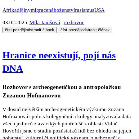
Afrika
dějiny
migrace
náboženství
rasismus
USA
03.02.2025
|
Míla Janišová
|
rozhovor
číst později
odstranit článek
číst později
odstranit článek
Hranice neexistují, pojí nás
DNA
Rozhovor s archeogenetičkou a antropoložkou
Zuzanou Hofmanovou
V dosud největším archeogenetickém výzkumu Zuzana
Hofmanová spolu s kolegyněmi a kolegy analyzovala data
všech jedinců z avarských pohřebišť z oblasti Vídně.
Hovořili jsme o studiu pozůstatků lidí bez ohledu na jejich
bohatství, kulturní či politický význam, o nebezpečí a