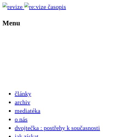
Menu
články
archiv
mediatéka
o nás
dvojtečka : postřehy k současnosti
jak získat