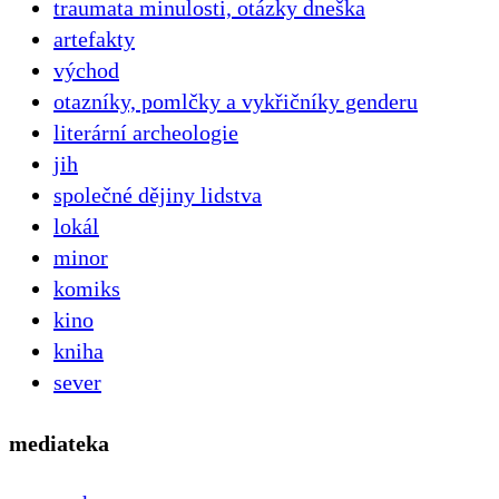
traumata minulosti, otázky dneška
artefakty
východ
otazníky, pomlčky a vykřičníky genderu
literární archeologie
jih
společné dějiny lidstva
lokál
minor
komiks
kino
kniha
sever
mediateka