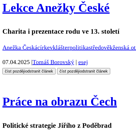
Lekce Anežky České
Charita i prezentace rodu ve 13. století
Anežka Česká
církev
klášter
politika
středověk
ženská o
07.04.2025
|
Tomáš Borovský
|
esej
číst později
odstranit článek
číst později
odstranit článek
Práce na obrazu Čech
Politické strategie Jiřího z Poděbrad