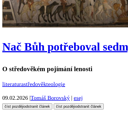
Nač Bůh potřeboval sed
O středověkém pojímání lenosti
literatura
středověk
teologie
09.02.2026
|
Tomáš Borovský
|
esej
číst později
odstranit článek
číst později
odstranit článek