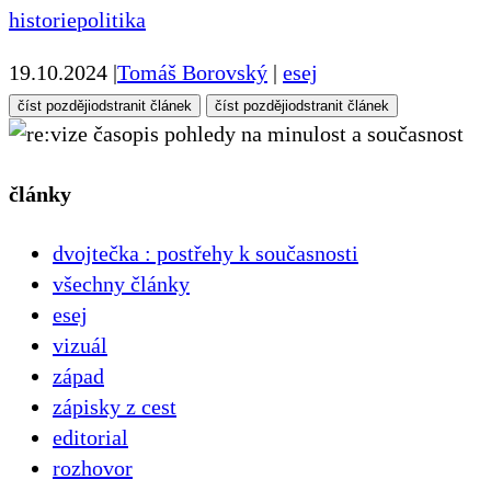
historie
politika
19.10.2024
|
Tomáš Borovský
|
esej
číst později
odstranit článek
číst později
odstranit článek
pohledy na minulost a současnost
články
dvojtečka : postřehy k současnosti
všechny články
esej
vizuál
západ
zápisky z cest
editorial
rozhovor