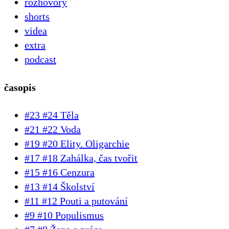
rozhovory
shorts
videa
extra
podcast
časopis
#23 #24 Těla
#21 #22 Voda
#19 #20 Elity. Oligarchie
#17 #18 Zahálka, čas tvořit
#15 #16 Cenzura
#13 #14 Školství
#11 #12 Pouti a putování
#9 #10 Populismus