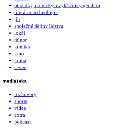
otazníky, pomlčky a vykřičníky genderu
literární archeologie
jih
společné dějiny lidstva
lokál
minor
komiks
kino
kniha
sever
mediateka
rozhovory
shorts
videa
extra
podcast