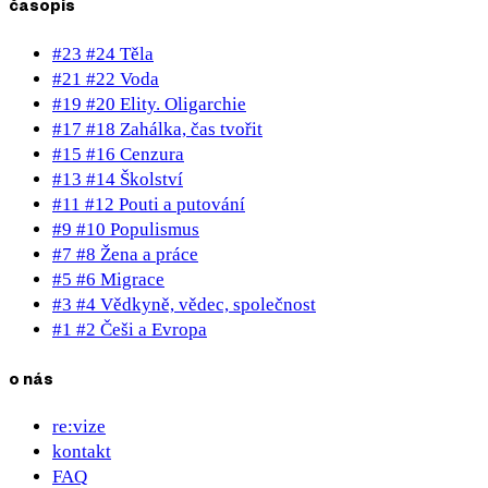
časopis
#23 #24 Těla
#21 #22 Voda
#19 #20 Elity. Oligarchie
#17 #18 Zahálka, čas tvořit
#15 #16 Cenzura
#13 #14 Školství
#11 #12 Pouti a putování
#9 #10 Populismus
#7 #8 Žena a práce
#5 #6 Migrace
#3 #4 Vědkyně, vědec, společnost
#1 #2 Češi a Evropa
o nás
re:vize
kontakt
FAQ