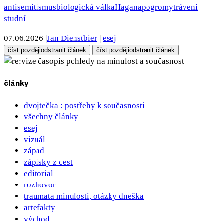
antisemitismus
biologická válka
Hagana
pogromy
trávení
studní
07.06.2026
|
Jan Dienstbier
|
esej
číst později
odstranit článek
číst později
odstranit článek
pohledy na minulost a současnost
články
dvojtečka : postřehy k současnosti
všechny články
esej
vizuál
západ
zápisky z cest
editorial
rozhovor
traumata minulosti, otázky dneška
artefakty
východ