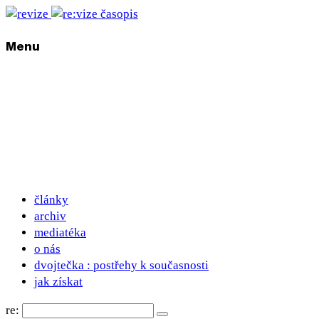
Menu
články
archiv
mediatéka
o nás
dvojtečka : postřehy k současnosti
jak získat
re: