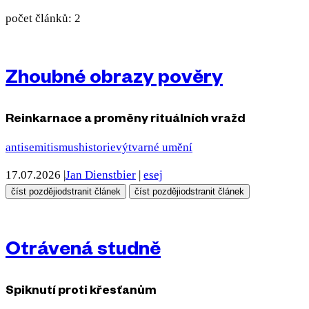
počet článků: 2
Zhoubné obrazy pověry
Reinkarnace a proměny rituálních vražd
antisemitismus
historie
výtvarné umění
17.07.2026
|
Jan Dienstbier
|
esej
číst později
odstranit článek
číst později
odstranit článek
Otrávená studně
Spiknutí proti křesťanům