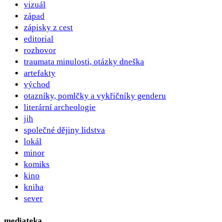
vizuál
západ
zápisky z cest
editorial
rozhovor
traumata minulosti, otázky dneška
artefakty
východ
otazníky, pomlčky a vykřičníky genderu
literární archeologie
jih
společné dějiny lidstva
lokál
minor
komiks
kino
kniha
sever
mediateka