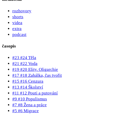
rozhovory
shorts
videa
extra
podcast
časopis
#23 #24 Těla
#21 #22 Voda
#19 #20 Elity. Oligarchie
#17 #18 Zahálka, čas tvořit
#15 #16 Cenzura
#13 #14 Školství
#11 #12 Pouti a putování
#9 #10 Populismus
#7 #8 Žena a práce
#5 #6 Migrace