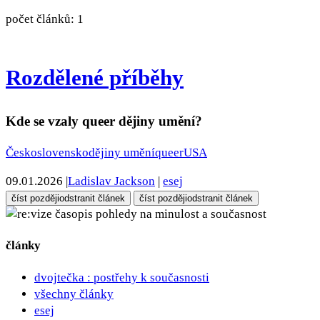
počet článků: 1
Rozdělené příběhy
Kde se vzaly queer dějiny umění?
Československo
dějiny umění
queer
USA
09.01.2026
|
Ladislav Jackson
|
esej
číst později
odstranit článek
číst později
odstranit článek
pohledy na minulost a současnost
články
dvojtečka : postřehy k současnosti
všechny články
esej