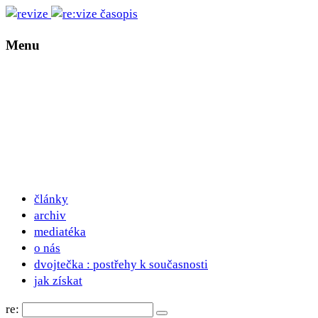
Menu
články
archiv
mediatéka
o nás
dvojtečka : postřehy k současnosti
jak získat
re: