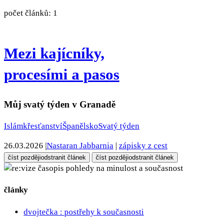
počet článků: 1
Mezi kajícníky,
procesími a pasos
Můj svatý týden v Granadě
Islám
křesťanství
Španělsko
Svatý týden
26.03.2026
|
Nastaran Jabbarnia
|
zápisky z cest
číst později
odstranit článek
číst později
odstranit článek
pohledy na minulost a současnost
články
dvojtečka : postřehy k současnosti