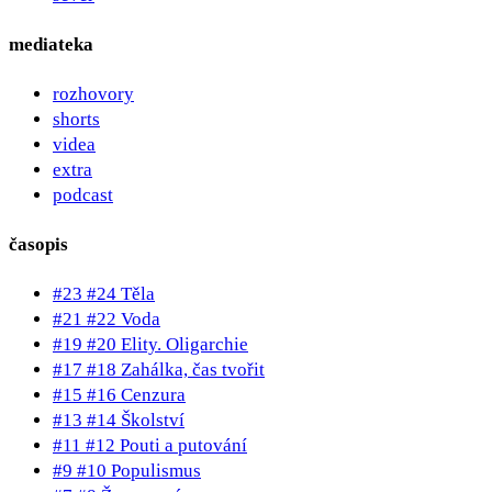
mediateka
rozhovory
shorts
videa
extra
podcast
časopis
#23 #24 Těla
#21 #22 Voda
#19 #20 Elity. Oligarchie
#17 #18 Zahálka, čas tvořit
#15 #16 Cenzura
#13 #14 Školství
#11 #12 Pouti a putování
#9 #10 Populismus