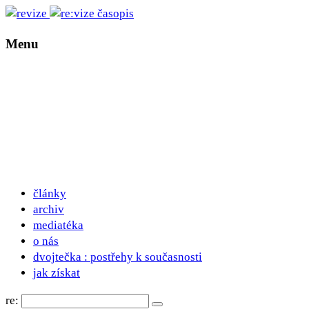
Menu
články
archiv
mediatéka
o nás
dvojtečka : postřehy k současnosti
jak získat
re: