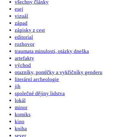
všechny články
esej
vizuál
západ
zápisky z cest
editorial
rozhovor
traumata minulosti, otázky dneška
artefakty
východ
otazníky, pomlčky a vykřičníky genderu
literární archeologie
jih
společné dějiny lidstva
lokál
minor
komiks
kino
kniha
sever